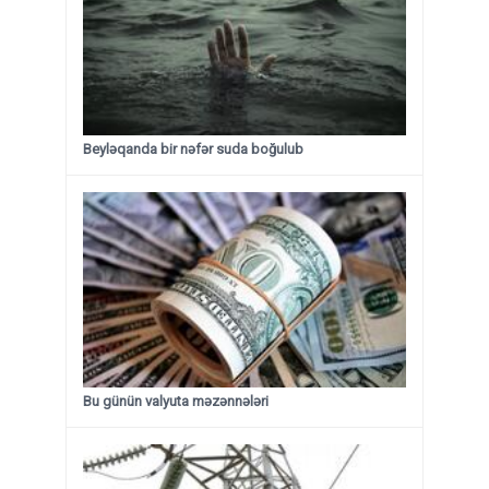
Beyləqanda bir nəfər suda boğulub
Bu günün valyuta məzənnələri