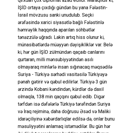
qırxdan çox diplomat azad edildi. Maraqlıdır ki,
İŞİD ortaya çıxdığı gündən bu yana Fələstin-
İsrail mövzusu sanki unudulub. Seçki
ərəfəsində xarici siyasətlə bağlı Fələstinlə
həmrəylik haqqında aparılan söhbətlər
tənəzzülə uğradı. Lakin artıq hiss olunur ki,
münasibətlərdə müəyyən dəyişikliklər var. Belə
ki, hər gün İŞİD zülmündən qaçaıb canlarını
qurtaran, milli mənsubiyyətindən asılı
olmayaraq minlərlə insan sığınacaq məqsədilə
Suriya - Türkiyə sərhədi vasitəsilə Türkiyəyə
pənah gətirir və qəbul edilirlər. Türkiyə 3 gün
ərzində Kobani kəndindən, kürdlər də daxil
olmaqla, 138 min qaçqını qəbul edib. Digər
tərfdən isə dəfələrlə Türkiyə tərəfindən Suriya
və İraq rejiminə, daha doğrusu Əsəd və Maliki
idarəçiliyinə xəbərdarlıqlar edilsə də, onlar bunu
məsuliyyətini anlamaq istəmədilər. Bu gün hər