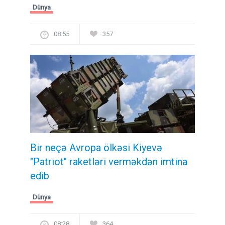
Dünya
08:55
357
Bir neçə Avropa ölkəsi Kiyevə
"Patriot" raketləri verməkdən imtina
edib
Dünya
08:28
364