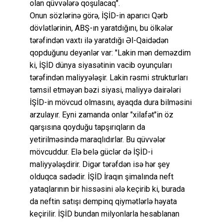
olan qüvvələrə qoşulacaq".
Onun sözlərinə görə, İŞİD-in aparıcı Qərb
dövlətlərinin, ABŞ-ın yaratdığını, bu ölkələr
tərəfindən vaxtı ilə yaratdığı Əl-Qaidədən
qopduğunu deyənlər var: "Lakin mən deməzdim
ki, İŞİD dünya siyasətinin vacib oyunçuları
tərəfindən maliyyələşir. Lakin rəsmi strukturları
təmsil etməyən bəzi siyasi, maliyyə dairələri
İŞİD-in mövcud olmasını, ayaqda dura bilməsini
arzulayır. Eyni zamanda onlar "xilafət"in öz
qarşısına qoyduğu tapşırıqların da
yetirilməsində maraqlıdırlar. Bu qüvvələr
mövcuddur. Elə belə güclər də İŞİD-i
maliyyələşdirir. Digər tərəfdən isə hər şey
olduqca sadədir. İŞİD İraqın şimalında neft
yataqlarının bir hissəsini ələ keçirib ki, burada
da neftin satışı dempinq qiymətlərlə həyata
keçirilir. İŞİD bundan milyonlarla hesablanan