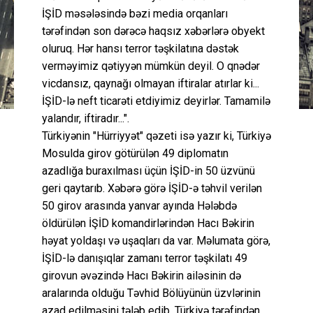
İŞİD məsələsində bəzi media orqanları
tərəfindən son dərəcə haqsız xəbərlərə obyekt
oluruq. Hər hansı terror təşkilatına dəstək
verməyimiz qətiyyən mümkün deyil. O qnədər
vicdansız, qaynağı olmayan iftiralar atırlar ki...
İŞİD-lə neft ticarəti etdiyimiz deyirlər. Tamamilə
yalandır, iftiradır...".
Türkiyənin "Hürriyyət" qəzeti isə yazır ki, Türkiyə
Mosulda girov götürülən 49 diplomatın
azadlığa buraxılması üçün İŞİD-in 50 üzvünü
geri qaytarıb. Xəbərə görə İŞİD-ə təhvil verilən
50 girov arasında yanvar ayında Hələbdə
öldürülən İŞİD komandirlərindən Hacı Bəkirin
həyat yoldaşı və uşaqları da var. Məlumata görə,
İŞİD-lə danışıqlar zamanı terror təşkilatı 49
girovun əvəzində Hacı Bəkirin ailəsinin də
aralarında olduğu Təvhid Bölüyünün üzvlərinin
azad edilməsini tələb edib. Türkiyə tərəfindən