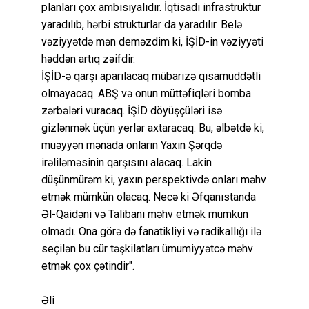
planları çox ambisiyalıdır. İqtisadi infrastruktur
yaradılıb, hərbi strukturlar da yaradılır. Belə
vəziyyətdə mən deməzdim ki, İŞİD-in vəziyyəti
həddən artıq zəifdir.
İŞİD-ə qarşı aparılacaq mübarizə qısamüddətli
olmayacaq. ABŞ və onun müttəfiqləri bomba
zərbələri vuracaq. İŞİD döyüşçüləri isə
gizlənmək üçün yerlər axtaracaq. Bu, əlbətdə ki,
müəyyən mənada onların Yaxın Şərqdə
irəliləməsinin qarşısını alacaq. Lakin
düşünmürəm ki, yaxın perspektivdə onları məhv
etmək mümkün olacaq. Necə ki Əfqanıstanda
Əl-Qaidəni və Talibanı məhv etmək mümkün
olmadı. Ona görə də fanatikliyi və radikallığı ilə
seçilən bu cür təşkilatları ümumiyyətcə məhv
etmək çox çətindir".
Əli