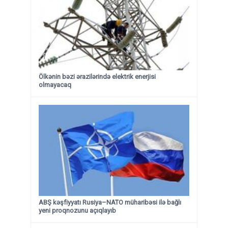
Ölkənin bəzi ərazilərində elektrik enerjisi
olmayacaq
ABŞ kəşfiyyatı Rusiya–NATO müharibəsi ilə bağlı
yeni proqnozunu açıqlayıb