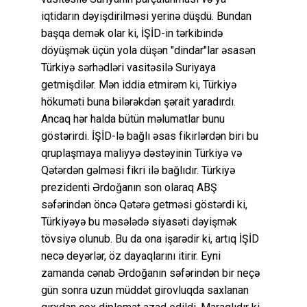
iqtidarın dəyişdirilməsi yerinə düşdü. Bundan
başqa demək olar ki, İŞİD-in tərkibində
döyüşmək üçün yola düşən "dindar"lar əsasən
Türkiyə sərhədləri vasitəsilə Suriyaya
getmişdilər. Mən iddia etmirəm ki, Türkiyə
hökuməti buna bilərəkdən şərait yaradırdı.
Ancaq hər halda bütün məlumatlar bunu
göstərirdi. İŞİD-lə bağlı əsas fikirlərdən biri bu
qruplaşmaya maliyyə dəstəyinin Türkiyə və
Qətərdən gəlməsi fikri ilə bağlıdır. Türkiyə
prezidenti Ərdoğanın son olaraq ABŞ
səfərindən öncə Qətərə getməsi göstərdi ki,
Türkiyəyə bu məsələdə siyasəti dəyişmək
tövsiyə olunub. Bu da ona işarədir ki, artıq İŞİD
necə deyərlər, öz dayaqlarını itirir. Eyni
zamanda cənab Ərdoğanın səfərindən bir neçə
gün sonra uzun müddət girovluqda saxlanan