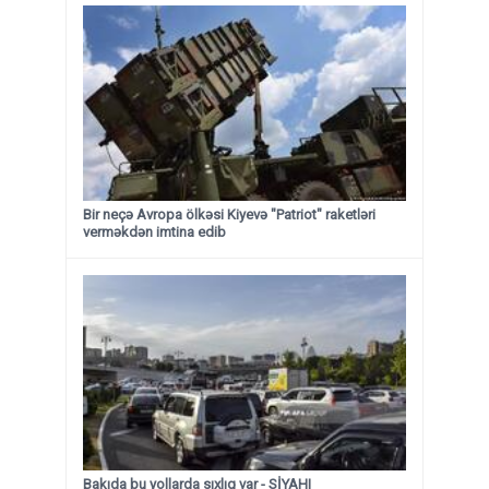
Bir neçə Avropa ölkəsi Kiyevə "Patriot" raketləri
verməkdən imtina edib
Bakıda bu yollarda sıxlıq var - SİYAHI