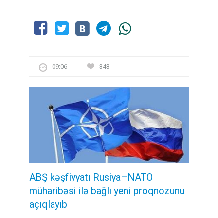
09:06
343
ABŞ kəşfiyyatı Rusiya–NATO
müharibəsi ilə bağlı yeni proqnozunu
açıqlayıb