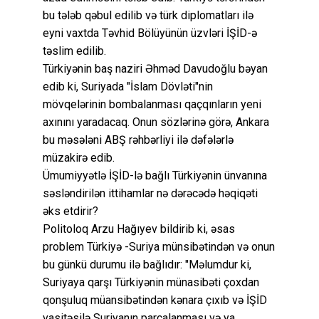
bu tələb qəbul edilib və türk diplomatları ilə
eyni vaxtda Təvhid Bölüyünün üzvləri İŞİD-ə
təslim edilib.
Türkiyənin baş naziri Əhməd Davudoğlu bəyan
edib ki, Suriyada "İslam Dövləti"nin
mövqelərinin bombalanması qaçqınların yeni
axınını yaradacaq. Onun sözlərinə görə, Ankara
bu məsələni ABŞ rəhbərliyi ilə dəfələrlə
müzakirə edib.
Ümumiyyətlə İŞİD-lə bağlı Türkiyənin ünvanına
səsləndirilən ittihamlar nə dərəcədə həqiqəti
əks etdirir?
Politoloq Arzu Hağıyev bildirib ki, əsas
problem Türkiyə -Suriya münsibətindən və onun
bu günkü durumu ilə bağlıdır: "Məlumdur ki,
Suriyaya qarşı Türkiyənin münasibəti çoxdan
qonşuluq müansibətindən kənara çıxıb və İŞİD
vasitəsilə Suriyanın parçalanması və ya