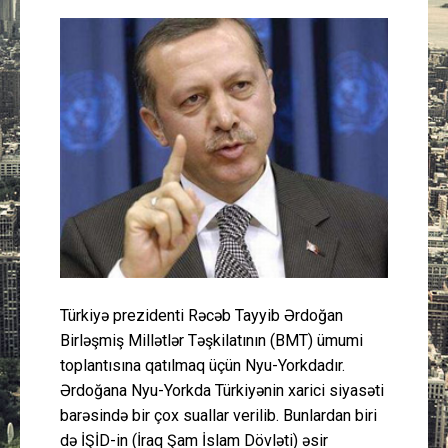
Güney Azərbaycan
Mədəniyyət
Müsahibə
İdman
Layihə
Gündəm
Türkiyə prezidenti Rəcəb Tayyib Ərdoğan
Cəmiyyət
Birləşmiş Millətlər Təşkilatının (BMT) ümumi
toplantısına qatılmaq üçün Nyu-Yorkdadır.
Peşə etikası
Ərdoğana Nyu-Yorkda Türkiyənin xarici siyasəti
barəsində bir çox suallar verilib. Bunlardan biri
Əlaqə
də İŞİD-in (İraq Şam İslam Dövləti) əsir