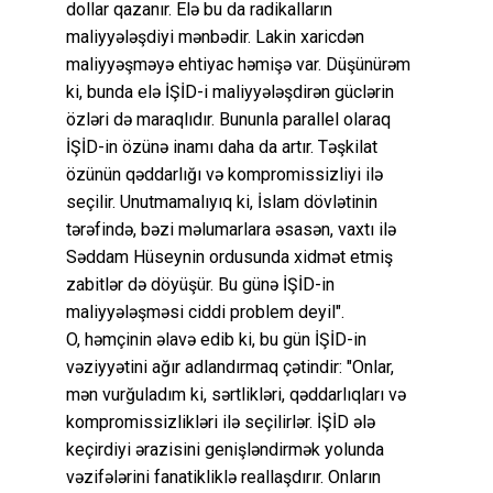
dollar qazanır. Elə bu da radikalların
maliyyələşdiyi mənbədir. Lakin xaricdən
maliyyəşməyə ehtiyac həmişə var. Düşünürəm
ki, bunda elə İŞİD-i maliyyələşdirən güclərin
özləri də maraqlıdır. Bununla parallel olaraq
İŞİD-in özünə inamı daha da artır. Təşkilat
özünün qəddarlığı və kompromissizliyi ilə
seçilir. Unutmamalıyıq ki, İslam dövlətinin
tərəfində, bəzi məlumarlara əsasən, vaxtı ilə
Səddam Hüseynin ordusunda xidmət etmiş
zabitlər də döyüşür. Bu günə İŞİD-in
maliyyələşməsi ciddi problem deyil".
O, həmçinin əlavə edib ki, bu gün İŞİD-in
vəziyyətini ağır adlandırmaq çətindir: "Onlar,
mən vurğuladım ki, sərtlikləri, qəddarlıqları və
kompromissizlikləri ilə seçilirlər. İŞİD ələ
keçirdiyi ərazisini genişləndirmək yolunda
vəzifələrini fanatikliklə reallaşdırır. Onların