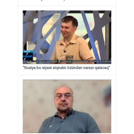
"Rusiya bu siyasi siqnalın özündən narazı qalacaq"