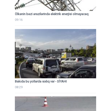
Ölkənin bəzi ərazilərində elektrik enerjisi olmayacaq
09:16
Bakıda bu yollarda sıxlıq var - SİYAHI
08:29