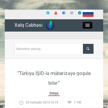
Xalq Cəbhəsi
Close
Siyasət
“Türkiyə İŞİD-lə mübarizəyə qoşula
İqtisadiyyat
bilər”
Dünya
Dünya
Hadisə
23 Sentyabr 2014 16:14
1 190