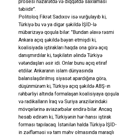
prosesi nəzarətdə və diqqətdə saxlaması
təbiidir".
Politoloq Fikrət Sadıxov isə vurğulayıb ki,
Türkiyə bu və ya digər şəkildə İŞİD-lə
mübarizəyə qoşula bilər: "Bundan əlavə rəsmi
Ankara açıq şəkildə bəyan etmişdi ki,
koalisiyada iştirakları haqda ona görə açıq
danışmırdılar ki, təşkilatın əlində Türkiyə
vətəndaşları əsir idi. Onlar bunu açıq etiraf
etdilər. Ankaranın islam dünyasında
balanslaşdırılmış siyasət apardığına görə,
düşünmürəm ki, Türkiyə açıq şəkildə ABŞ-ın
rəhbərliyi altında formalaşan koalisiyaya qoşula
və radikalların İraq və Suriya ərazilərindəki
mövqelərinə aviazərbələr endirə bilər. Ancaq
hesab edirəm ki, Türkiyənin hər-hansı iştirak
forması tapılacaq. İstənilən halda Türkiyə İŞİD-
in zəifləməsi və tam məhv olmasında maraqlı