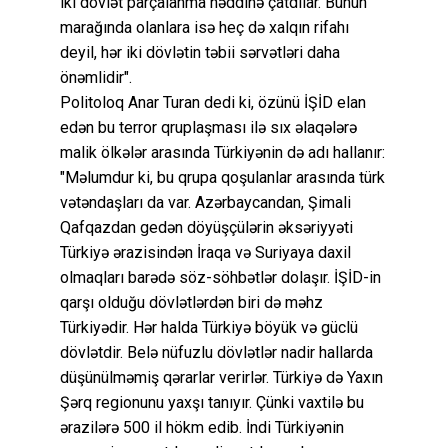
iki dövlət parçalanma həddinə çatdılar. Bunun
marağında olanlara isə heç də xalqın rifahı
deyil, hər iki dövlətin təbii sərvətləri daha
önəmlidir".
Politoloq Anar Turan dedi ki, özünü İŞİD elan
edən bu terror qruplaşması ilə sıx əlaqələrə
malik ölkələr arasında Türkiyənin də adı hallanır:
"Məlumdur ki, bu qrupa qoşulanlar arasında türk
vətəndaşları da var. Azərbaycandan, Şimali
Qafqazdan gedən döyüşçülərin əksəriyyəti
Türkiyə ərazisindən İraqa və Suriyaya daxil
olmaqları barədə söz-söhbətlər dolaşır. İŞİD-in
qarşı olduğu dövlətlərdən biri də məhz
Türkiyədir. Hər halda Türkiyə böyük və güclü
dövlətdir. Belə nüfuzlu dövlətlər nadir hallarda
düşünülməmiş qərarlar verirlər. Türkiyə də Yaxın
Şərq regionunu yaxşı tanıyır. Çünki vaxtilə bu
ərazilərə 500 il hökm edib. İndi Türkiyənin