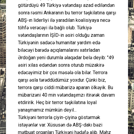
götürdüyü 49 Türkiyə vətəndaşı azad ediləndən
sonra rəsmi Ankaranın bu terror təşkilatına qarşı
ABŞ-ın liderliyi ilə yaradılan koalisiyaya necə
töhfə verəcəyi ilə bağlı olub. Türkiyə
vətəndaşlarının İŞİD-in əsiri olduğu zaman
Türkiyənin sadəcə humanitar yardım edə
biləcəyi barədə açıqlamalarını xatırladan
Ərdoğan yeni durumla əlaqədar belə deyib: "49
əsiri xilas edəndən sonra oturub müzakirə
edəcəyimiz bir çox məsələ ola bilər. Terrora
qarşı əsla tərəddüdümüz yoxdur. Çünki biz,
terrora qarşı ciddi mübarizə aparan ölkəyik. Bu
mübarizəni 40 min vətəndaşımzı itirərək davam
etdiririk. Heç bir terror təşkilatına loyal
yanaşmamız mümkün deyil...
Türkiyəni terrorla çiyin-çiyinə göstərmək
istəyənlər var. Xüsusən də ABŞ-dakı bəzi
mətbuat orqanları Türkiyəni hədəfə alıb. Məhz