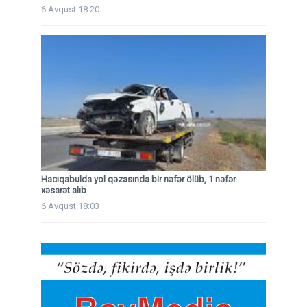
6 Avqust 18:20
Hacıqabulda yol qəzasında bir nəfər ölüb, 1 nəfər
xəsarət alıb
6 Avqust 18:03