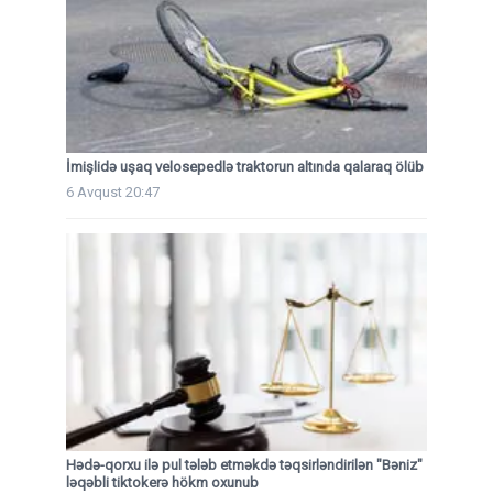
İmişlidə uşaq velosepedlə traktorun altında qalaraq ölüb
6 Avqust 20:47
Hədə-qorxu ilə pul tələb etməkdə təqsirləndirilən "Bəniz"
ləqəbli tiktokerə hökm oxunub