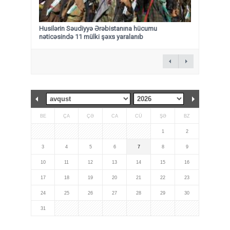
Husilərin Səudiyyə Ərəbistanına hücumu
nəticəsində 11 mülki şəxs yaralanıb
BE
ÇA
ÇƏ
CA
CÜ
ŞƏ
BZ
1
2
3
4
5
6
7
8
9
10
11
12
13
14
15
16
17
18
19
20
21
22
23
24
25
26
27
28
29
30
31