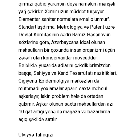
qırmızı qabıq yaransın deyə naməlum mənşəli
yağ çəkirlər. Xəmir uzun müddət turşuyur.
Elementar sanitar normalara əməl olunmur".
Standartlaşdırma, Metrologiya və Patent üzrə
Dövlət Komitəsinin sədri Ramiz Həsənovun
sözlərinə görə, Azərbaycana idxal olunan
məhsulların bir çoxunda insan orqanizmi üçün
zərərli olan konservantlar mövcuddur.
Beləliklə, yuxarıda adlarını çəkdiklərimizdən
başqa, Səhiyyə və Kənd Təsərrüfatı nazirlikləri,
Gigiyena-Epidemiolgiya mərkəzləri də
mütəmadi yoxlamalar aparır, saxta məhsul
aşkarlayır, lakin problem hələ də ortadan
qalxmır. Aşkar olunan saxta məhsullardan azı
10 qat artığı yenə də mağaza və bazarlarda
açıq şəkildə satılır.
Ülviyyə Tahirqızı