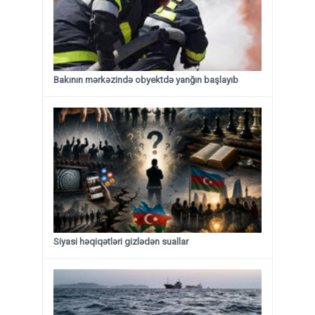
Bakının mərkəzində obyektdə yanğın başlayıb
Siyasi həqiqətləri gizlədən suallar