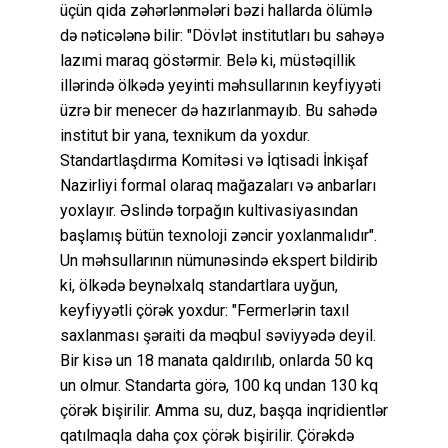
üçün qida zəhərlənmələri bəzi hallarda ölümlə
də nəticələnə bilir: "Dövlət institutları bu sahəyə
lazımi maraq göstərmir. Belə ki, müstəqillik
illərində ölkədə yeyinti məhsullarının keyfiyyəti
üzrə bir menecer də hazırlanmayıb. Bu sahədə
institut bir yana, texnikum da yoxdur.
Standartlaşdırma Komitəsi və İqtisadi İnkişaf
Nazirliyi formal olaraq mağazaları və anbarları
yoxlayır. Əslində torpağın kultivasiyasından
başlamış bütün texnoloji zəncir yoxlanmalıdır".
Un məhsullarının nümunəsində ekspert bildirib
ki, ölkədə beynəlxalq standartlara uyğun,
keyfiyyətli çörək yoxdur: "Fermerlərin taxıl
saxlanması şəraiti da məqbul səviyyədə deyil.
Bir kisə un 18 manata qaldırılıb, onlarda 50 kq
un olmur. Standarta görə, 100 kq undan 130 kq
çörək bişirilir. Amma su, duz, başqa inqridientlər
qatılmaqla daha çox çörək bişirilir. Çörəkdə