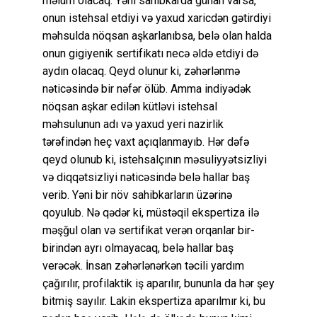
məlum olacaq. Yəni sahibkarda günah varsa,
onun istehsal etdiyi və yaxud xaricdən gətirdiyi
məhsulda nöqsan aşkarlanıbsa, belə olan halda
onun gigiyenik sertifikatı necə əldə etdiyi də
aydın olacaq. Qeyd olunur ki, zəhərlənmə
nəticəsində bir nəfər ölüb. Amma indiyədək
nöqsan aşkar edilən kütləvi istehsal
məhsulunun adı və yaxud yeri nazirlik
tərəfindən heç vaxt açıqlanmayıb. Hər dəfə
qeyd olunub ki, istehsalçının məsuliyyətsizliyi
və diqqətsizliyi nəticəsində belə hallar baş
verib. Yəni bir növ sahibkarların üzərinə
qoyulub. Nə qədər ki, müstəqil ekspertiza ilə
məşğul olan və sertifikat verən orqanlar bir-
birindən ayrı olmayacaq, belə hallar baş
verəcək. İnsan zəhərlənərkən təcili yardım
çağırılır, profilaktik iş aparılır, bununla da hər şey
bitmiş sayılır. Lakin ekspertiza aparılmır ki, bu