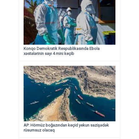
Konqo Demokratik Respublikasında Ebola
xəstələrinin sayı 4 mini keçib
AP: Hörmüz boğazından keçid yekun sazişədək
rüsumsuz olacaq