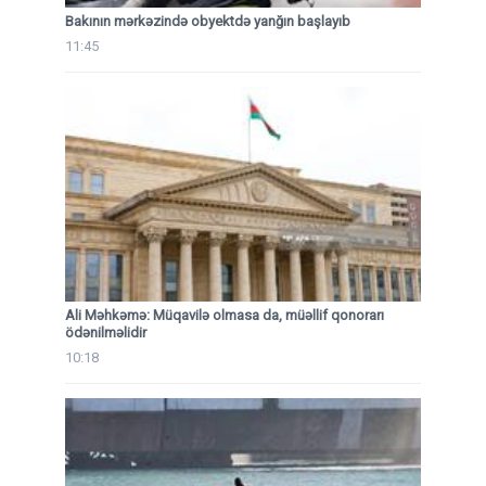
Bakının mərkəzində obyektdə yanğın başlayıb
11:45
Ali Məhkəmə: Müqavilə olmasa da, müəllif qonorarı
ödənilməlidir
10:18