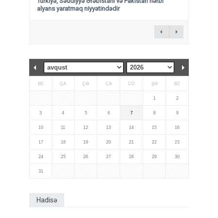
Türkiyə, Səudiyyə Ərəbistanı və Pakistan hərbi
alyans yaratmaq niyyətindədir
BE
ÇA
ÇƏ
CA
CÜ
ŞƏ
BZ
1
2
3
4
5
6
7
8
9
10
11
12
13
14
15
16
17
18
19
20
21
22
23
24
25
26
27
28
29
30
31
Hadisə