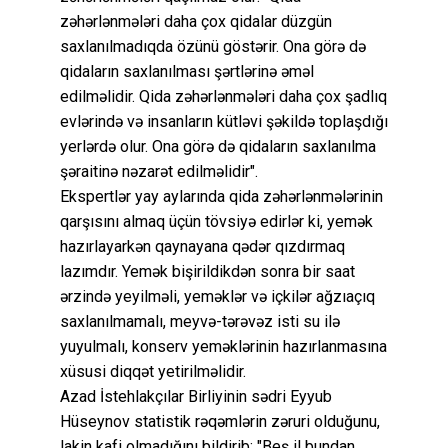
zəhərlənmələri daha çox qidalar düzgün
saxlanılmadıqda özünü göstərir. Ona görə də
qidaların saxlanılması şərtlərinə əməl
edilməlidir. Qida zəhərlənmələri daha çox şadlıq
evlərində və insanların kütləvi şəkildə toplaşdığı
yerlərdə olur. Ona görə də qidaların saxlanılma
şəraitinə nəzarət edilməlidir".
Ekspertlər yay aylarında qida zəhərlənmələrinin
qarşısını almaq üçün tövsiyə edirlər ki, yemək
hazırlayarkən qaynayana qədər qızdırmaq
lazımdır. Yemək bişirildikdən sonra bir saat
ərzində yeyilməli, yeməklər və içkilər ağzıaçıq
saxlanılmamalı, meyvə-tərəvəz isti su ilə
yuyulmalı, konserv yeməklərinin hazırlanmasına
xüsusi diqqət yetirilməlidir.
Azad İstehlakçılar Birliyinin sədri Eyyub
Hüseynov statistik rəqəmlərin zəruri olduğunu,
lakin kafi olmadığını bildirib: "Beş il bundan