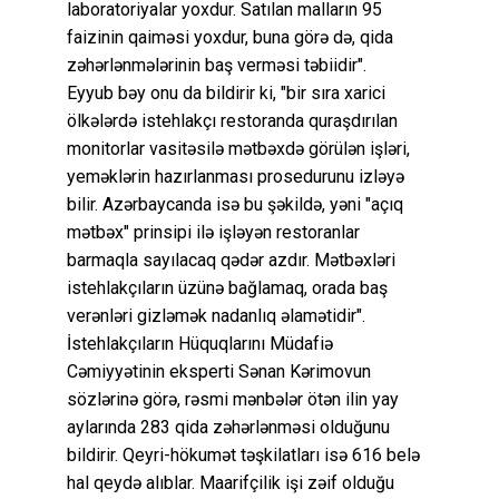
laboratoriyalar yoxdur. Satılan malların 95
faizinin qaiməsi yoxdur, buna görə də, qida
zəhərlənmələrinin baş verməsi təbiidir".
Eyyub bəy onu da bildirir ki, "bir sıra xarici
ölkələrdə istehlakçı restoranda quraşdırılan
monitorlar vasitəsilə mətbəxdə görülən işləri,
yeməklərin hazırlanması prosedurunu izləyə
bilir. Azərbaycanda isə bu şəkildə, yəni "açıq
mətbəx" prinsipi ilə işləyən restoranlar
barmaqla sayılacaq qədər azdır. Mətbəxləri
istehlakçıların üzünə bağlamaq, orada baş
verənləri gizləmək nadanlıq əlamətidir".
İstehlakçıların Hüquqlarını Müdafiə
Cəmiyyətinin eksperti Sənan Kərimovun
sözlərinə görə, rəsmi mənbələr ötən ilin yay
aylarında 283 qida zəhərlənməsi olduğunu
bildirir. Qeyri-hökumət təşkilatları isə 616 belə
hal qeydə alıblar. Maarifçilik işi zəif olduğu