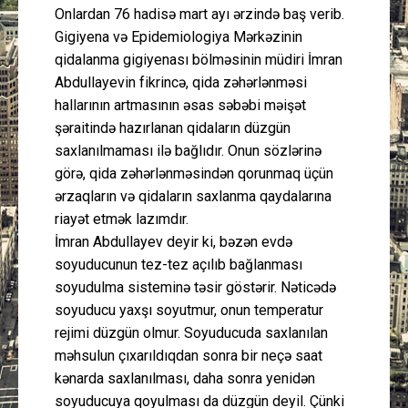
Onlardan 76 hadisə mart ayı ərzində baş verib.
Gigiyena və Epidemiologiya Mərkəzinin
qidalanma gigiyenası bölməsinin müdiri İmran
Abdullayevin fikrincə, qida zəhərlənməsi
hallarının artmasının əsas səbəbi məişət
şəraitində hazırlanan qidaların düzgün
saxlanılmaması ilə bağlıdır. Onun sözlərinə
görə, qida zəhərlənməsindən qorunmaq üçün
ərzaqların və qidaların saxlanma qaydalarına
riayət etmək lazımdır.
İmran Abdullayev deyir ki, bəzən evdə
soyuducunun tez-tez açılıb bağlanması
soyudulma sisteminə təsir göstərir. Nəticədə
soyuducu yaxşı soyutmur, onun temperatur
rejimi düzgün olmur. Soyuducuda saxlanılan
məhsulun çıxarıldıqdan sonra bir neçə saat
kənarda saxlanılması, daha sonra yenidən
soyuducuya qoyulması da düzgün deyil. Çünki