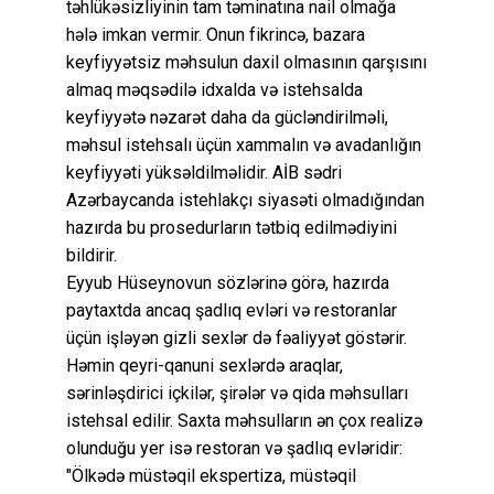
təhlükəsizliyinin tam təminatına nail olmağa
hələ imkan vermir. Onun fikrincə, bazara
keyfiyyətsiz məhsulun daxil olmasının qarşısını
almaq məqsədilə idxalda və istehsalda
keyfiyyətə nəzarət daha da gücləndirilməli,
məhsul istehsalı üçün xammalın və avadanlığın
keyfiyyəti yüksəldilməlidir. AİB sədri
Azərbaycanda istehlakçı siyasəti olmadığından
hazırda bu prosedurların tətbiq edilmədiyini
bildirir.
Eyyub Hüseynovun sözlərinə görə, hazırda
paytaxtda ancaq şadlıq evləri və restoranlar
üçün işləyən gizli sexlər də fəaliyyət göstərir.
Həmin qeyri-qanuni sexlərdə araqlar,
sərinləşdirici içkilər, şirələr və qida məhsulları
istehsal edilir. Saxta məhsulların ən çox realizə
olunduğu yer isə restoran və şadlıq evləridir:
"Ölkədə müstəqil ekspertiza, müstəqil