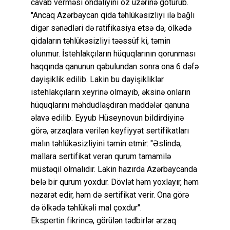
cavab verməsi öhdəliyini öz üzərinə götürüb.
"Ancaq Azərbaycan qida təhlükəsizliyi ilə bağlı
digər sənədləri də ratifikasiya etsə də, ölkədə
qidaların təhlükəsizliyi təəssüf ki, təmin
olunmur. İstehlakçıların hüquqlarının qorunması
haqqında qanunun qəbulundan sonra ona 6 dəfə
dəyişiklik edilib. Lakin bu dəyişikliklər
istehlakçıların xeyrinə olmayıb, əksinə onların
hüquqlarını məhdudlaşdıran maddələr qanuna
əlavə edilib. Eyyub Hüseynovun bildirdiyinə
görə, ərzaqlara verilən keyfiyyət sertifikatları
malın təhlükəsizliyini təmin etmir: "Əslində,
mallara sertifikat verən qurum tamamilə
müstəqil olmalıdır. Lakin hazırda Azərbaycanda
belə bir qurum yoxdur. Dövlət həm yoxlayır, həm
nəzarət edir, həm də sertifikat verir. Ona görə
də ölkədə təhlükəli mal çoxdur".
Ekspertin fikrincə, görülən tədbirlər ərzaq