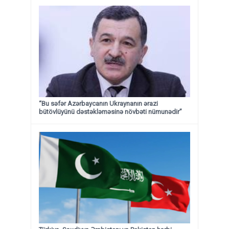
“Bu səfər Azərbaycanın Ukraynanın ərazi
bütövlüyünü dəstəkləməsinə növbəti nümunədir”