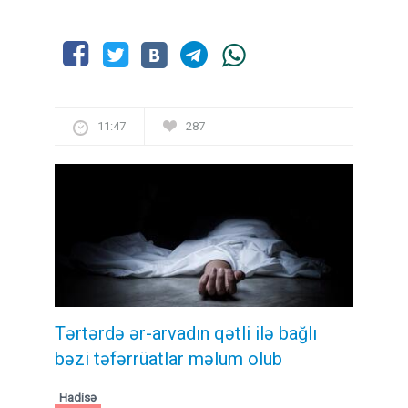
11:47
287
Tərtərdə ər-arvadın qətli ilə bağlı
bəzi təfərrüatlar məlum olub
Hadisə