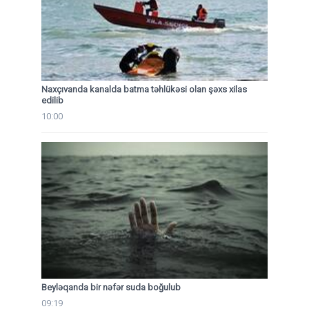
Naxçıvanda kanalda batma təhlükəsi olan şəxs xilas
edilib
10:00
Beyləqanda bir nəfər suda boğulub
09:19