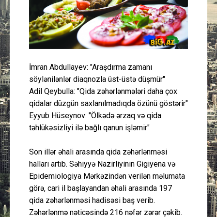
Güney Azərbaycan
Mədəniyyət
Müsahibə
İmran Abdullayev: "Araşdırma zamanı
söylənilənlər diaqnozla üst-üstə düşmür"
İdman
Adil Qeybulla: "Qida zəhərlənmələri daha çox
qidalar düzgün saxlanılmadıqda özünü göstərir"
Layihə
Eyyub Hüseynov: "Ölkədə ərzaq və qida
təhlükəsizliyi ilə bağlı qanun işləmir"
Gündəm
Son illər əhali arasında qida zəhərlənməsi
Cəmiyyət
halları artıb. Səhiyyə Nazirliyinin Gigiyena və
Epidemiologiya Mərkəzindən verilən məlumata
Peşə etikası
görə, cari il başlayandan əhali arasında 197
qida zəhərlənməsi hadisəsi baş verib.
Əlaqə
Zəhərlənmə nəticəsində 216 nəfər zərər çəkib.