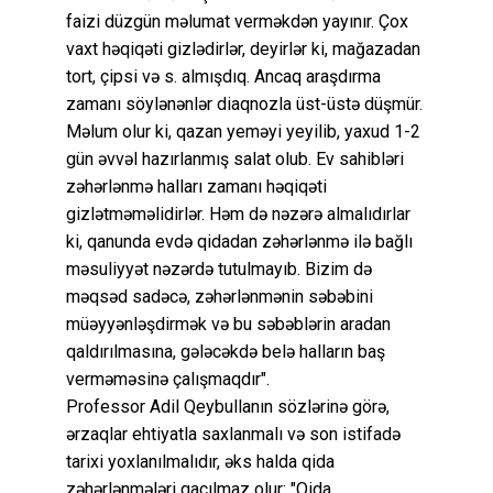
faizi düzgün məlumat verməkdən yayınır. Çox
vaxt həqiqəti gizlədirlər, deyirlər ki, mağazadan
tort, çipsi və s. almışdıq. Ancaq araşdırma
zamanı söylənənlər diaqnozla üst-üstə düşmür.
Məlum olur ki, qazan yeməyi yeyilib, yaxud 1-2
gün əvvəl hazırlanmış salat olub. Ev sahibləri
zəhərlənmə halları zamanı həqiqəti
gizlətməməlidirlər. Həm də nəzərə almalıdırlar
ki, qanunda evdə qidadan zəhərlənmə ilə bağlı
məsuliyyət nəzərdə tutulmayıb. Bizim də
məqsəd sadəcə, zəhərlənmənin səbəbini
müəyyənləşdirmək və bu səbəblərin aradan
qaldırılmasına, gələcəkdə belə halların baş
verməməsinə çalışmaqdır".
Professor Adil Qeybullanın sözlərinə görə,
ərzaqlar ehtiyatla saxlanmalı və son istifadə
tarixi yoxlanılmalıdır, əks halda qida
zəhərlənmələri qaçılmaz olur: "Qida