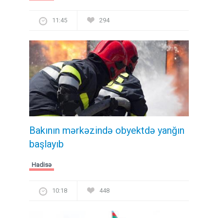
11:45
294
Bakının mərkəzində obyektdə yanğın
başlayıb
Hadisə
10:18
448