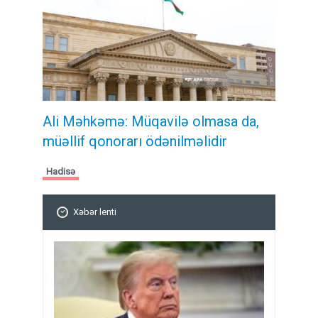
Ali Məhkəmə: Müqavilə olmasa da,
müəllif qonorarı ödənilməlidir
Hadisə
Xəbər lenti