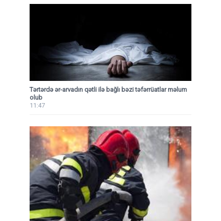
Tərtərdə ər-arvadın qətli ilə bağlı bəzi təfərrüatlar məlum
olub
11:47