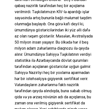
qabaq nazirlik tərəfindən heç bir açıqlama
verilmirdi. Təşkilatımızın KİV-lə apardığı işlər
sayəsində artıq bununla bağlı məlumat təqdim
olunmağa başlayıb. Ona görə kafi deyil ki,
ümumdünya göstəricilərindən iki yüz əlli dəfə
az olan rəqəm göstərilir. Məsələn, Avstraliyada
50 milyon insan yaşayır. Bu ölkədə hər il beş
milyon adam zəhərlənmə diaqnozu ilə qeydə
alınır. Ümumdünya Səhiyyə Təşkilatının verdiyi
statistika ilə Azərbaycanda dövlət qurumları
tərəfindən açıqlanan göstəricilər uyğun gəlmir.
Səhiyyə Nazirliyi heç bir yoxlama aparmadan
hər bir istehsalçıya gigiyenik sertifikat verir.
Vətəndaşların zəhərlənmə faktı nazirlik
tərəfindən qeydə alındıqda, buna səbəb olmuş
qida və ya ərzaq növünün adı da açıqlansa, bu
zaman ona verilmiş gigiyenik sertifikat da