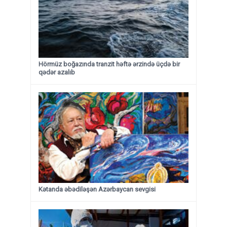
Hörmüz boğazında tranzit həftə ərzində üçdə bir
qədər azalıb
Kətanda əbədiləşən Azərbaycan sevgisi