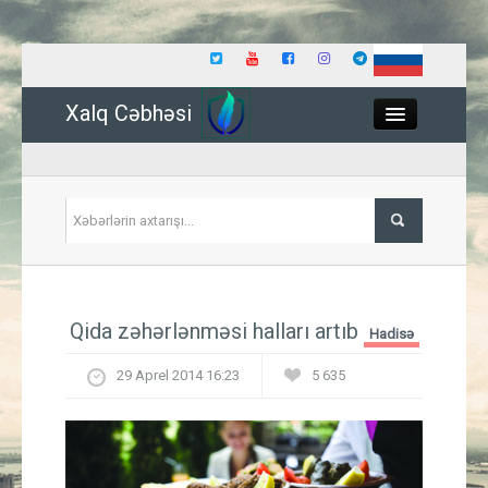
Xalq Cəbhəsi
Close
Siyasət
Qida zəhərlənməsi halları artıb
Hadisə
İqtisadiyyat
29 Aprel 2014 16:23
5 635
Dünya
Hadisə