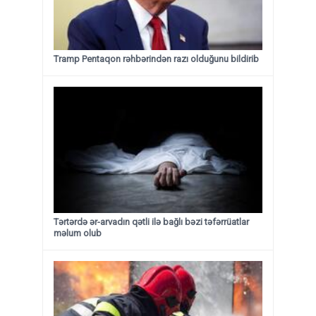
Tramp Pentaqon rəhbərindən razı olduğunu bildirib
Tərtərdə ər-arvadın qətli ilə bağlı bəzi təfərrüatlar
məlum olub