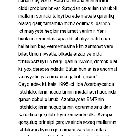
nədən baş verib. Hələ də ölkədə bunun kimi
ciddi problemlər var. Satışdan çıxarılan təhlükəli
malların sonrakı taleyi barədə məsələ qaranlıq
olaraq qalır, tamamilə məhv edilməsi barədə
ictimaiyyətə heç bir məlumat verilmir. Yəni
bunların regionlara aparılıb əhaliyə satılması
hallarının baş verməməsinə kim zəmanət verə
bilər. Ümumiyyətlə, ölkədə ərzaq və qida
təhlükəsizliyi ilə bağlı qanun işləmir, demək olar
ki, yox dərəcəsindədir. Bütün bunlar isə anormal
vəziyyətin yaranmasına gətirib çıxarır".
Qeyd edək ki, hələ 1995-ci ildə Azərbaycanda
istehlakçıların hüquqlarının müdafiəsi haqqında
qanun qəbul olunub. Azərbaycan BMT-nin
istehlakçıların hüquqlarının qorunmasına dair
sənədinə qoşulub. Eyni zamanda ölkə Avropa
qonşuluq prinsipi çərçivəsində ərzaq mallarının
təhlükəsizliyinin qorunması və standartlara