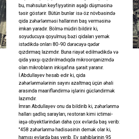
bu, məhsulun keyfiyyətinin aşağı düşməsinə
təsir göstərir. Bütün bunlar isə öz növbəsində
qida zəhərlənməsi hallarının baş verməsinə
imkan yaradır. Bölmə müdiri bildirir ki,
soyuducuya qoyulmuş bəzi qidaları yemək
istədikdə onları 80-90 dərəcəyə qədər
qızdırmaq lazımdır. Buna riayət edilmədikdə və
qida yaxşı qızdırılmadıqda mikroorqanizmdə
olan mikrobların inkişafına şərait yaranır.
İ.Abdullayev hesab edir ki, qida
zəhərlənmələrinin sayını azaltmaq üçün əhali
arasında maarifləndirmə işlərini gücləndirmək
lazımdır.
İmran Abdullayev onu da bildirib ki, zəhərlənmə
halları şadlıq sarayları, restoran kimi ictimai-
iaşə obyektlərindən daha çox evlərdə baş verib:
"458 zəhərlənmə hadisəsinin demək olar ki,
hamısı evlərdə baş verib. Ev sahiblərinin 95