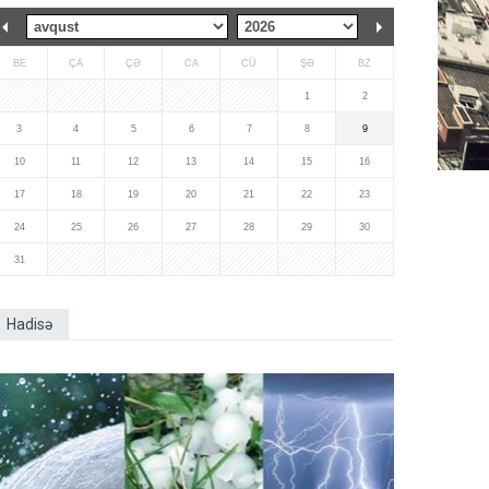
BE
ÇA
ÇƏ
CA
CÜ
ŞƏ
BZ
1
2
3
4
5
6
7
8
9
10
11
12
13
14
15
16
17
18
19
20
21
22
23
24
25
26
27
28
29
30
31
Hadisə