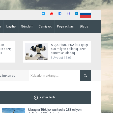
n
Layihə
Gündəm
Cəmiyyət
Peşə etikası
Əlaqə
man
ABŞ Ordusu PUA-lara qarşı
rə saziş
400 milyon dollarlıq lazer
ır
sistemləri alacaq
8 Avqust 13:03
kan verməyəcəyini bildirib
İsrail Qəzza üzrə Sülh Şurası
Xəbər lenti
Ukrayna Türkiyə vasitəsilə 283 milyon