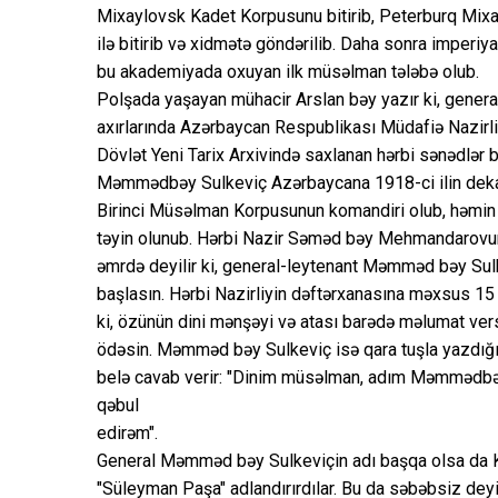
Mixaylovsk Kadet Korpusunu bitirib, Peterburq Mixayl
ilə bitirib və xidmətə göndərilib. Daha sonra imperi
bu akademiyada oxuyan ilk müsəlman tələbə olub.
Polşada yaşayan mühacir Arslan bəy yazır ki, gener
axırlarında Azərbaycan Respublikası Müdafiə Nazirli
Dövlət Yeni Tarix Arxivində saxlanan hərbi sənədlər bu
Məmmədbəy Sulkeviç Azərbaycana 1918-ci ilin dekab
Birinci Müsəlman Korpusunun komandiri olub, həmin t
təyin olunub. Hərbi Nazir Səməd bəy Mehmandarovu
əmrdə deyilir ki, general-leytenant Məmməd bəy Sulk
başlasın. Hərbi Nazirliyin dəftərxanasına məxsus 15 
ki, özünün dini mənşəyi və atası barədə məlumat vers
ödəsin. Məmməd bəy Sulkeviç isə qara tuşla yazdığı
belə cavab verir: "Dinim müsəlman, adım Məmmədbəy,
qəbul
edirəm".
General Məmməd bəy Sulkeviçin adı başqa olsa da Krı
"Süleyman Paşa" adlandırırdılar. Bu da səbəbsiz deyil