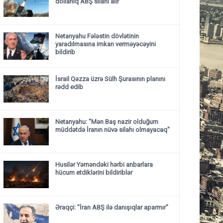
dollarlıq ABŞ silahı alır
Netanyahu Fələstin dövlətinin
yaradılmasına imkan verməyəcəyini
bildirib
İsrail Qəzza üzrə Sülh Şurasının planını
rədd edib
Netanyahu: "Mən Baş nazir olduğum
müddətdə İranın nüvə silahı olmayacaq"
Husilər Yəməndəki hərbi anbarlara
hücum etdiklərini bildiriblər
Əraqçi: "İran ABŞ ilə danışıqlar aparmır"