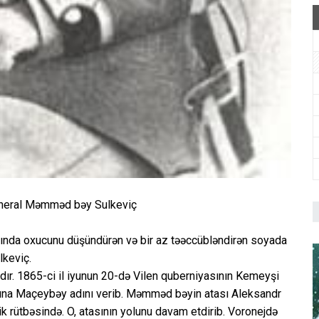
 general Məmməd bəy Sulkeviç
sında oxucunu düşündürən və bir az təəccübləndirən soyada
lkeviç.
dır. 1865-ci il iyunun 20-də Vilen quberniyasının Kemeyşi
una Maçeybəy adını verib. Məmməd bəyin atası Aleksandr
ik rütbəsində. O, atasının yolunu davam etdirib. Voronejdə