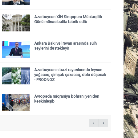
Azərbaycan XİN Sinqapuru Müstəqillik
Günü münasibətilə təbrik edib
Ankara Bakı və İrəvan arasında sülh
səylərini dəstəkləyir
Azərbaycanın bəzi rayonlarında leysan
yağacaq, şimşək çaxacaq, dolu düşəcək
- PROQNOZ
Avropada miqrasiya böhranı yenidən
kəskinləşib