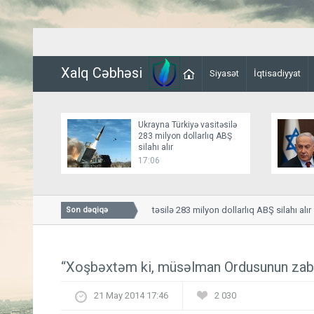
Xalq Cəbhəsi
Siyasət
İqtisadiyyat
Ukrayna Türkiyə vasitəsilə
283 milyon dollarlıq ABŞ
silahı alır
17:06
Ukrayna Türkiyə vasitəsilə 283 milyon dollarlıq ABŞ silahı alır
Son dəqiqə
“Xoşbəxtəm ki, müsəlman Ordusunun zabi
21 May 2014 17:46
2 030