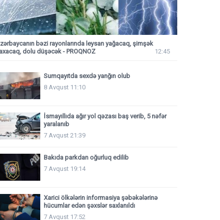
zərbaycanın bəzi rayonlarında leysan yağacaq, şimşək
axacaq, dolu düşəcək - PROQNOZ
12:45
Sumqayıtda sexdə yanğın olub
8 Avqust 11:10
İsmayıllıda ağır yol qəzası baş verib, 5 nəfər
yaralanıb
7 Avqust 21:39
Bakıda parkdan oğurluq edilib
7 Avqust 19:14
Xarici ölkələrin informasiya şəbəkələrinə
hücumlar edən şəxslər saxlanıldı
7 Avqust 17:52