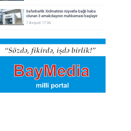
Səfərbərlik Xidmətinin rüşvətlə bağlı həbs
olunan 3 əməkdaşının məhkəməsi başlayır
7 Avqust 17:06