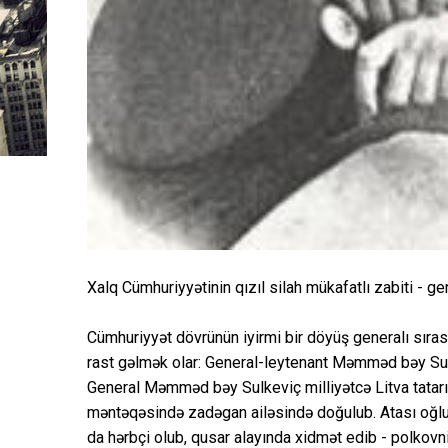
Xalq Cümhuriyyətinin qızıl silah mükafatlı zabiti -
Cümhuriyyət dövrünün iyirmi bir döyüş generalı sıra
rast gəlmək olar: General-leytenant Məmməd bəy Su
General Məmməd bəy Sulkeviç milliyətcə Litva tatarı
məntəqəsində zadəgan ailəsində doğulub. Atası oğl
da hərbçi olub, qusar alayında xidmət edib - polkovn