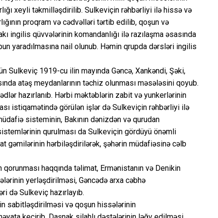
ığı xeyli təkmilləşdirilib. Sulkeviçin rəhbərliyi ilə hissə və
ığının proqram və cədvəlləri tərtib edilib, qoşun və
ıdakı ingilis qüvvələrinin komandanlığı ilə razılaşma əsasında
upun yaradılmasına nail olunub. Həmin qrupda dərsləri ingilis
çün Sulkeviç 1919-cu ilin mayında Gəncə, Xankəndi, Şəki,
şısında atəş meydanlarının təchiz olunması məsələsini qoyub.
ədlər hazırlanıb. Hərbi məktəblərin zabit və yunkerlərinin
sı istiqamətində görülən işlər də Sulkeviçin rəhbərliyi ilə
 müdafiə sisteminin, Bakının dənizdən və qurudan
sistemlərinin qurulması da Sulkeviçin gördüyü önəmli
yat gəmilərinin hərbiləşdirilərək, şəhərin müdafiəsinə cəlb
nin qorunması haqqında təlimat, Ermənistanın və Denikin
lərinin yerləşdirilməsi, Gəncədə arxa cəbhə
i də Sulkeviç hazırlayıb.
n sabitləşdirilməsi və qoşun hissələrinin
əyata keçirib. Daşnak silahlı dəstələrinin ləğv edilməsi