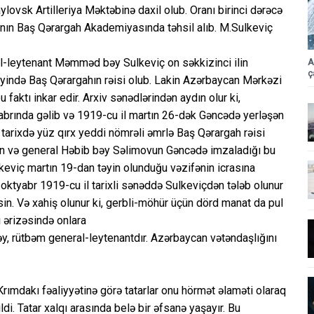
ovsk Artilleriya Məktəbinə daxil olub. Oranı birinci dərəcə
yanın Baş Qərargah Akademiyasında təhsil alıb. M.Sulkeviç
al-leytenant Məmməd bəy Sulkeviç on səkkizinci ilin
A
ç
yində Baş Qərargahın rəisi olub. Lakin Azərbaycan Mərkəzi
 faktı inkar edir. Arxiv sənədlərindən aydın olur ki,
rında gəlib və 1919-cu il martın 26-dək Gəncədə yerləşən
arixdə yüz qırx yeddi nömrəli əmrlə Baş Qərargah rəisi
n və general Həbib bəy Səlimovun Gəncədə imzaladığı bu
eviç martın 19-dan təyin olunduğu vəzifənin icrasına
oktyabr 1919-cu il tarixli sənəddə Sulkeviçdən tələb olunur
in. Və xahiş olunur ki, gerbli-möhür üçün dörd manat da pul
 ərizəsində onlara
 rütbəm general-leytenantdır. Azərbaycan vətəndaşlığını
mdakı fəaliyyətinə görə tatarlar onu hörmət əlaməti olaraq
di. Tatar xalqı arasında belə bir əfsanə yaşayır. Bu