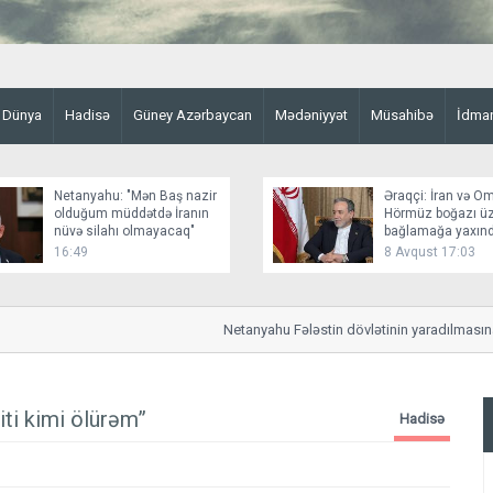
Dünya
Hadisə
Güney Azərbaycan
Mədəniyyət
Müsahibə
İdma
Netanyahu: "Mən Baş nazir
Əraqçi: İran və O
olduğum müddətdə İranın
Hörmüz boğazı üz
nüvə silahı olmayacaq"
bağlamağa yaxınd
16:49
8 Avqust 17:03
Netanyahu Fələstin dövlətinin yaradılmasına im
ti kimi ölürəm”
Hadisə