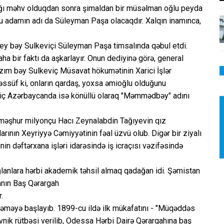
ığı məhv olduqdan sonra şimaldan bir müsəlman oğlu peyda
Bu adamın adı da Süleyman Paşa olacaqdır. Xalqın inamınca,
ey bəy Sulkeviçi Süleyman Paşa timsalında qəbul etdi.
a bir faktı da aşkarlayır. Onun dediyinə görə, general
zım bəy Sulkeviç Müsavat hökumətinin Xarici İşlər
əəssüf ki, onların qardaş, yoxsa əmioğlu olduğunu
ç Azərbaycanda isə könüllü olaraq "Məmmədbəy" adını
məşhur milyonçu Hacı Zeynalabdin Tağıyevin qız
ının Xeyriyyə Cəmiyyətinin fəal üzvü olub. Digər bir ziyalı
n dəftərxana işləri idarəsində iş icraçısı vəzifəsində
ğlanlara hərbi akademik təhsil almaq qadağan idi. Şəmistan
anın Baş Qərargah
.
iləməyə başlayıb. 1899-cu ildə ilk mükafatını - "Müqəddəs
ovnik rütbəsi verilib, Odessa Hərbi Dairə Qərargahına baş