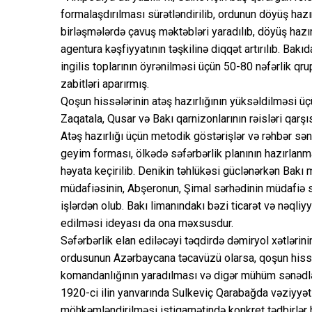
formalaşdırılması sürətləndirilib, ordunun döyüş hazırl
birləşmələrdə çavuş məktəbləri yaradılıb, döyüş hazırl
agentura kəşfiyyatının təşkilinə diqqət artırılıb. Bak
ingilis toplarının öyrənilməsi üçün 50-80 nəfərlik qr
zabitləri aparırmış.
Qoşun hissələrinin atəş hazırlığının yüksəldilməsi ü
Zaqatala, Qusar və Bakı qarnizonlarının rəisləri qar
Atəş hazırlığı üçün metodik göstərişlər və rəhbər sən
geyim forması, ölkədə səfərbərlik planının hazırlanma
həyata keçirilib. Denikin təhlükəsi güclənərkən Bakı
müdafiəsinin, Abşeronun, Şimal sərhədinin müdafiə 
işlərdən olub. Bakı limanındakı bəzi ticarət və nəqliy
edilməsi ideyası da ona məxsusdur.
Səfərbərlik elan ediləcəyi təqdirdə dəmiryol xətləri
ordusunun Azərbaycana təcavüzü olarsa, qoşun hissə
komandanlığının yaradılması və digər mühüm sənədlər
1920-ci ilin yanvarında Sulkeviç Qarabağda vəziyyəti
möhkəmləndirilməsi istiqamətində konkret tədbirlər h