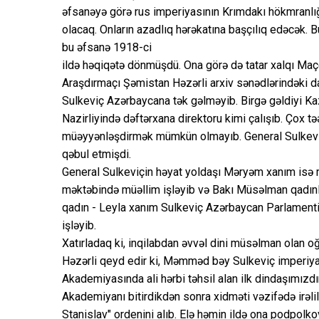
əfsanəyə görə rus imperiyasının Krımdakı hökmranl
olacaq. Onların azadlıq hərəkatına başçılıq edəcək. 
bu əfsanə 1918-ci
ildə həqiqətə dönmüşdü. Ona görə də tatar xalqı Maç
Araşdırmaçı Şəmistan Həzərli arxiv sənədlərindəki dah
Sulkeviç Azərbaycana tək gəlməyib. Birgə gəldiyi Ka
Nazirliyində dəftərxana direktoru kimi çalışıb. Çox t
müəyyənləşdirmək mümkün olmayıb. General Sulkevi
qəbul etmişdi.
General Sulkeviçin həyat yoldaşı Məryəm xanım isə 
məktəbində müəllim işləyib və Bakı Müsəlman qadınlar
qadın - Leyla xanım Sulkeviç Azərbaycan Parlamentini
işləyib.
Xatırladaq ki, inqilabdan əvvəl dini müsəlman olan o
Həzərli qeyd edir ki, Məmməd bəy Sulkeviç imperiy
Akademiyasında ali hərbi təhsil alan ilk dindaşımızdır
Akademiyanı bitirdikdən sonra xidməti vəzifədə irəl
Stanislav" ordenini alıb. Elə həmin ildə ona podpolk