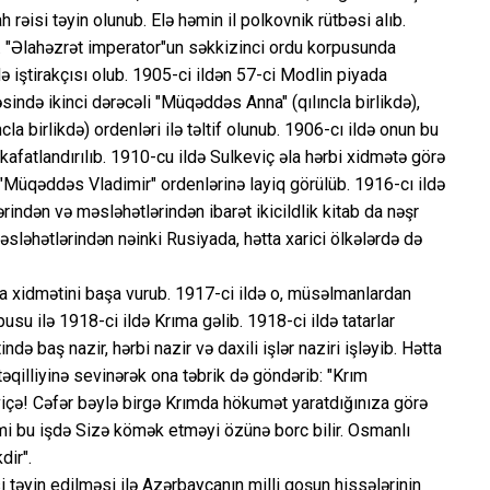
 rəisi təyin olunub. Elə həmin il polkovnik rütbəsi alıb.
. "Əlahəzrət imperator"un səkkizinci ordu korpusunda
iştirakçısı olub. 1905-ci ildən 57-ci Modlin piyada
ində ikinci dərəcəli "Müqəddəs Anna" (qılıncla birlikdə),
a birlikdə) ordenləri ilə təltif olunub. 1906-cı ildə onun bu
mükafatlandırılıb. 1910-cu ildə Sulkeviç əla hərbi xidmətə görə
 "Müqəddəs Vladimir" ordenlərinə layiq görülüb. 1916-cı ildə
rindən və məsləhətlərindən ibarət ikicildlik kitab da nəşr
 məsləhətlərindən nəinki Rusiyada, hətta xarici ölkələrdə də
da xidmətini başa vurub. 1917-ci ildə o, müsəlmanlardan
usu ilə 1918-ci ildə Krıma gəlib. 1918-ci ildə tatarlar
ə baş nazir, hərbi nazir və daxili işlər naziri işləyib. Hətta
təqilliyinə sevinərək ona təbrik də göndərib: "Krım
içə! Cəfər bəylə birgə Krımda hökumət yaratdığınıza görə
kimi bu işdə Sizə kömək etməyi özünə borc bilir. Osmanlı
dir".
si təyin edilməsi ilə Azərbaycanın milli qoşun hissələrinin