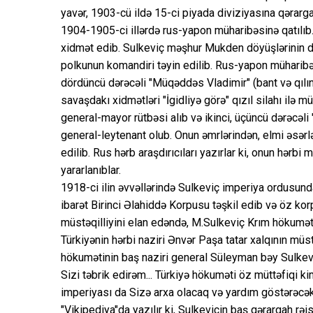
yavər, 1903-cü ildə 15-ci piyada diviziyasına qərargah
1904-1905-ci illərdə rus-yapon müharibəsinə qatılıb
xidmət edib. Sulkeviç məşhur Mukden döyüşlərinin də 
polkunun komandiri təyin edilib. Rus-yapon müharibəs
dördüncü dərəcəli "Müqəddəs Vladimir" (bant və qılıncl
savaşdakı xidmətləri "İgidliyə görə" qızıl silahı ilə 
general-mayor rütbəsi alıb və ikinci, üçüncü dərəcəli
general-leytenant olub. Onun əmrlərindən, elmi əsərlə
edilib. Rus hərb araşdırıcıları yazırlar ki, onun hərbi
yararlanıblar.
1918-ci ilin əvvəllərində Sulkeviç imperiya ordusun
ibarət Birinci Əlahiddə Korpusu təşkil edib və öz korp
müstəqilliyini elan edəndə, M.Sulkeviç Krım hökumətind
Türkiyənin hərbi naziri Ənvər Paşa tatar xalqının müs
hökumətinin baş naziri general Süleyman bəy Sulkev
Sizi təbrik edirəm... Türkiyə hökuməti öz müttəfiqi 
imperiyası da Sizə arxa olacaq və yardım göstərəcək
"Vikipediya"da yazılır ki, Sulkeviçin baş qərargah rəi