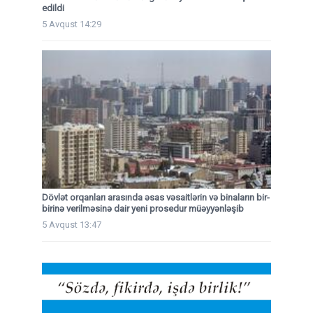
edildi
5 Avqust 14:29
Dövlət orqanları arasında əsas vəsaitlərin və binaların bir-
birinə verilməsinə dair yeni prosedur müəyyənləşib
5 Avqust 13:47