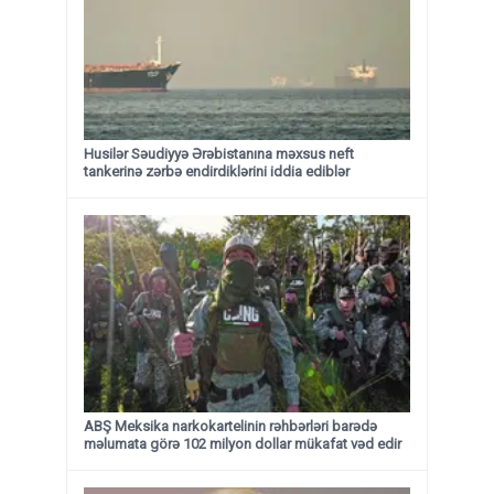
Husilər Səudiyyə Ərəbistanına məxsus neft
tankerinə zərbə endirdiklərini iddia ediblər
ABŞ Meksika narkokartelinin rəhbərləri barədə
məlumata görə 102 milyon dollar mükafat vəd edir