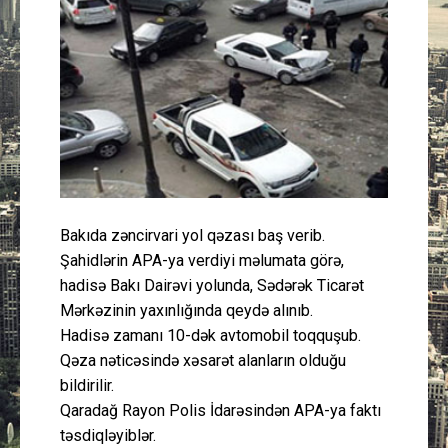
Güney Azərbaycan
Mədəniyyət
Müsahibə
İdman
Layihə
Bakıda zəncirvari yol qəzası baş verib.
Şahidlərin APA-ya verdiyi məlumata görə,
Gündəm
hadisə Bakı Dairəvi yolunda, Sədərək Ticarət
Mərkəzinin yaxınlığında qeydə alınıb.
Cəmiyyət
Hadisə zamanı 10-dək avtomobil toqquşub.
Qəza nəticəsində xəsarət alanların olduğu
Peşə etikası
bildirilir.
Qaradağ Rayon Polis İdarəsindən APA-ya faktı
Əlaqə
təsdiqləyiblər.