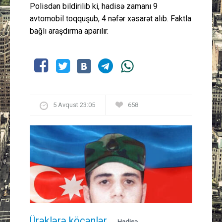
Polisdən bildirilib ki, hadisə zamanı 9
avtomobil toqquşub, 4 nəfər xəsarət alıb. Faktla
bağlı araşdırma aparılır.
5 Avqust 23:05
658
Ürəklərə köçənlər...
Hadisə