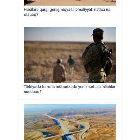
Husilərə qarşı genişmiqyaslı əməliyyat: nəticə nə
olacaq?
Türkiyədə terrorla mübarizədə yeni mərhələ: silahlar
susacaq?