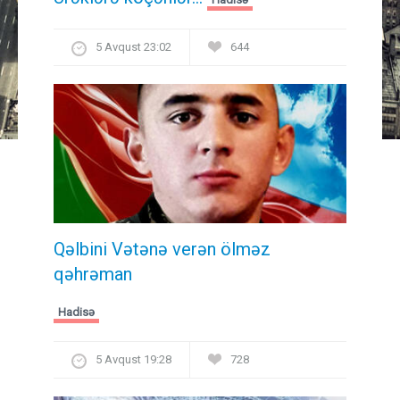
5 Avqust 23:02
644
Qəlbini Vətənə verən ölməz
qəhrəman
Hadisə
5 Avqust 19:28
728