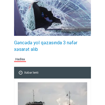
Gəncədə yol qəzasında 3 nəfər
xəsarət alıb
Hadisə
Xəbər lenti