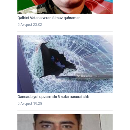
Qəlbini Vətənə verən ölməz qəhrəman
5 Avqust 23:02
Gəncədə yol qəzasında 3 nəfər xəsarət alıb
5 Avqust 19:28