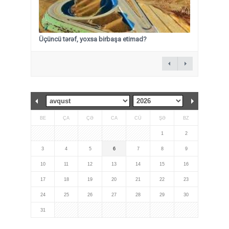
Üçüncü tərəf, yoxsa birbaşa etimad?
BE
ÇA
ÇƏ
CA
CÜ
ŞƏ
BZ
1
2
3
4
5
6
7
8
9
10
11
12
13
14
15
16
17
18
19
20
21
22
23
24
25
26
27
28
29
30
31