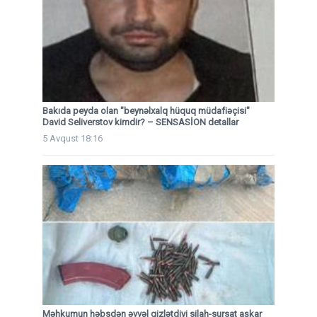
Bakıda peyda olan "beynəlxalq hüquq müdafiəçisi"
David Seliverstov kimdir? – SENSASİON detallar
5 Avqust 18:16
Məhkumun həbsdən əvvəl gizlətdiyi silah-sursat aşkar