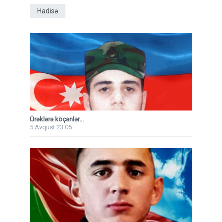
Hadisə
Ürəklərə köçənlər...
5 Avqust 23:05