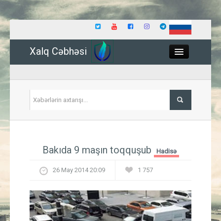
Xalq Cəbhəsi
Close
Siyasət
Bakıda 9 maşın toqquşub
Hadisə
İqtisadiyyat
26 May 2014 20:09
1 757
Dünya
Hadisə