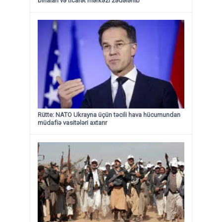
binaları və ticarət mərkəzi zədələnib
Rütte: NATO Ukrayna üçün təcili hava hücumundan
müdafiə vasitələri axtarır