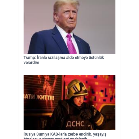
Tramp: İranla razılaşma əldə etməyə üstünlük
verərdim
Rusiya Sumıya KAB-larla zərbə endirib, yaşayış