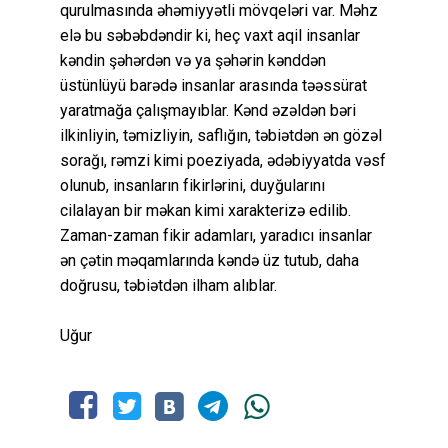
qurulmasında əhəmiyyətli mövqeləri var. Məhz
elə bu səbəbdəndir ki, heç vaxt aqil insanlar
kəndin şəhərdən və ya şəhərin kənddən
üstünlüyü barədə insanlar arasında təəssürat
yaratmağa çalışmayıblar. Kənd əzəldən bəri
ilkinliyin, təmizliyin, saflığın, təbiətdən ən gözəl
sorağı, rəmzi kimi poeziyada, ədəbiyyatda vəsf
olunub, insanların fikirlərini, duyğularını
cilalayan bir məkan kimi xarakterizə edilib.
Zaman-zaman fikir adamları, yaradıcı insanlar
ən çətin məqamlarında kəndə üz tutub, daha
doğrusu, təbiətdən ilham alıblar.
Uğur