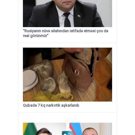
“Rusiyanın nüvə silahından istifadə etməsi çox da
real görünmür”
Qubada 7 kq narkotik aşkarlanıb