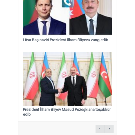
Litva Baş naziri Prezident İlham Əliyevə zəng edib
Prezident İlham Əliyev Məsud Pezeşkiana təşəkkür
edib