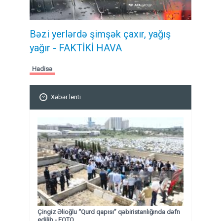
Bəzi yerlərdə şimşək çaxır, yağış
yağır - FAKTİKİ HAVA
Hadisə
Xəbər lenti
Çingiz Əlioğlu “Qurd qapısı” qəbiristanlığında dəfn
edilib
- FOTO