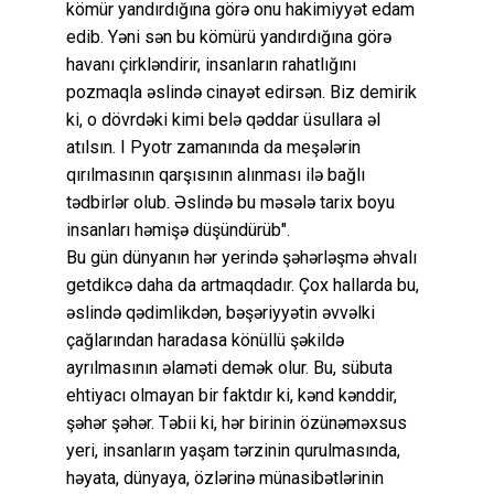
kömür yandırdığına görə onu hakimiyyət edam
edib. Yəni sən bu kömürü yandırdığına görə
havanı çirkləndirir, insanların rahatlığını
pozmaqla əslində cinayət edirsən. Biz demirik
ki, o dövrdəki kimi belə qəddar üsullara əl
atılsın. I Pyotr zamanında da meşələrin
qırılmasının qarşısının alınması ilə bağlı
tədbirlər olub. Əslində bu məsələ tarix boyu
insanları həmişə düşündürüb".
Bu gün dünyanın hər yerində şəhərləşmə əhvalı
getdikcə daha da artmaqdadır. Çox hallarda bu,
əslində qədimlikdən, bəşəriyyətin əvvəlki
çağlarından haradasa könüllü şəkildə
ayrılmasının əlaməti demək olur. Bu, sübuta
ehtiyacı olmayan bir faktdır ki, kənd kənddir,
şəhər şəhər. Təbii ki, hər birinin özünəməxsus
yeri, insanların yaşam tərzinin qurulmasında,
həyata, dünyaya, özlərinə münasibətlərinin