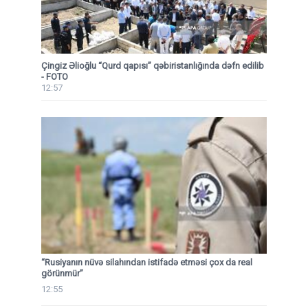
Çingiz Əlioğlu “Qurd qapısı” qəbiristanlığında dəfn edilib
- FOTO
12:57
“Rusiyanın nüvə silahından istifadə etməsi çox da real
görünmür”
12:55