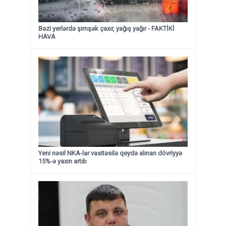
Bəzi yerlərdə şimşək çaxır, yağış yağır - FAKTİKİ
HAVA
Yeni nəsil NKA-lar vasitəsilə qeydə alınan dövriyyə
15%-ə yaxın artıb