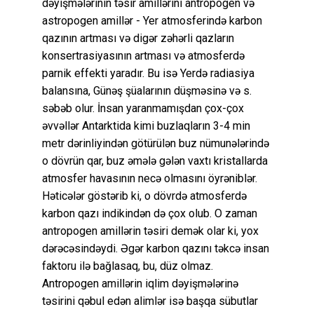
dəyişmələrinin təsir amillərini antropogen və
astropogen amillər - Yer atmosferində karbon
qazının artması və digər zəhərli qazların
konsertrasiyasının artması və atmosferdə
parnik effekti yaradır. Bu isə Yerdə radiasiya
balansına, Günəş şüalarının düşməsinə və s.
səbəb olur. İnsan yaranmamışdan çox-çox
əvvəllər Antarktida kimi buzlaqların 3-4 min
metr dərinliyindən götürülən buz nümunələrində
o dövrün qar, buz əmələ gələn vaxtı kristallarda
atmosfer havasının necə olmasını öyrəniblər.
Həticələr göstərib ki, o dövrdə atmosferdə
karbon qazı indikindən də çox olub. O zaman
antropogen amillərin təsiri demək olar ki, yox
dərəcəsindəydi. Əgər karbon qazını təkcə insan
faktoru ilə bağlasaq, bu, düz olmaz.
Antropogen amillərin iqlim dəyişmələrinə
təsirini qəbul edən alimlər isə başqa sübutlar