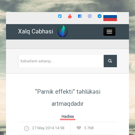
Xalq Cəbhəsi
Close
Siyasət
“Parnik effekti” təhlükəsi
İqtisadiyyat
artmaqdadır
Dünya
Hadisə
Hadisə
27 May 2014 14:58
5 768