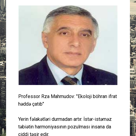
Güney Azərbaycan
Mədəniyyət
Müsahibə
İdman
Layihə
Gündəm
Professor Rza Mahmudov: "Ekoloji böhran ifrat
Cəmiyyət
həddə çatıb"
Peşə etikası
Yerin fəlakətləri durmadan artır. İstər-istəməz
təbiətin harmoniyasının pozulması insana da
Əlaqə
ciddi təsir edir.