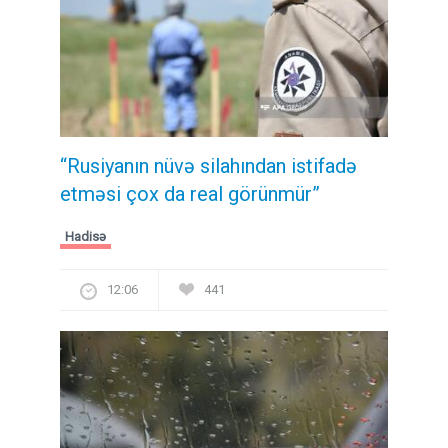
“Rusiyanın nüvə silahından istifadə
etməsi çox da real görünmür”
Hadisə
12:06
441