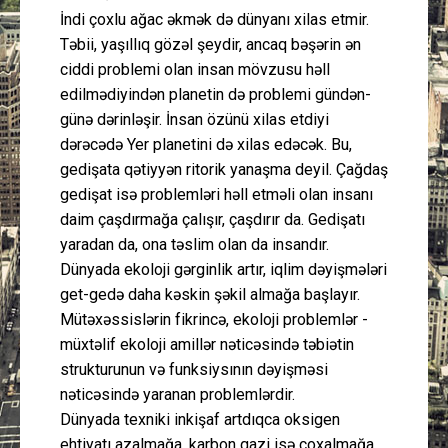
İndi çoxlu ağac əkmək də dünyanı xilas etmir.
Təbii, yaşıllıq gözəl şeydir, ancaq bəşərin ən
ciddi problemi olan insan mövzusu həll
edilmədiyindən planetin də problemi gündən-
günə dərinləşir. İnsan özünü xilas etdiyi
dərəcədə Yer planetini də xilas edəcək. Bu,
gedişata qətiyyən ritorik yanaşma deyil. Çağdaş
gedişat isə problemləri həll etməli olan insanı
daim çaşdırmağa çalışır, çaşdırır da. Gedişatı
yaradan da, ona təslim olan da insandır.
Dünyada ekoloji gərginlik artır, iqlim dəyişmələri
get-gedə daha kəskin şəkil almağa başlayır.
Mütəxəssislərin fikrincə, ekoloji problemlər -
müxtəlif ekoloji amillər nəticəsində təbiətin
strukturunun və funksiysının dəyişməsi
nəticəsində yaranan problemlərdir.
Dünyada texniki inkişaf artdıqca oksigen
ehtiyatı azalmağa, karbon qazi isə çoxalmağa