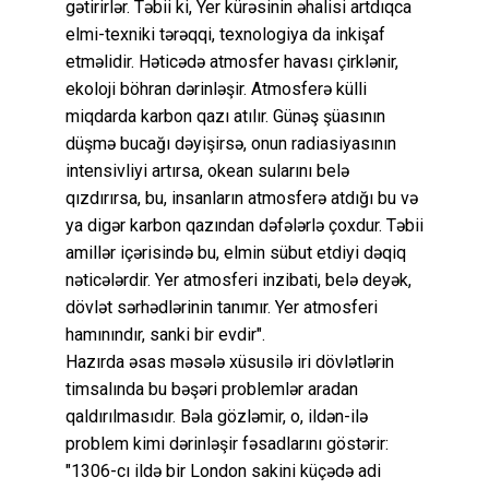
gətirirlər. Təbii ki, Yer kürəsinin əhalisi artdıqca
elmi-texniki tərəqqi, texnologiya da inkişaf
etməlidir. Həticədə atmosfer havası çirklənir,
ekoloji böhran dərinləşir. Atmosferə külli
miqdarda karbon qazı atılır. Günəş şüasının
düşmə bucağı dəyişirsə, onun radiasiyasının
intensivliyi artırsa, okean sularını belə
qızdırırsa, bu, insanların atmosferə atdığı bu və
ya digər karbon qazından dəfələrlə çoxdur. Təbii
amillər içərisində bu, elmin sübut etdiyi dəqiq
nəticələrdir. Yer atmosferi inzibati, belə deyək,
dövlət sərhədlərinin tanımır. Yer atmosferi
hamınındır, sanki bir evdir".
Hazırda əsas məsələ xüsusilə iri dövlətlərin
timsalında bu bəşəri problemlər aradan
qaldırılmasıdır. Bəla gözləmir, o, ildən-ilə
problem kimi dərinləşir fəsadlarını göstərir:
"1306-cı ildə bir London sakini küçədə adi