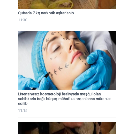
Qubada 7 kq narkotik aşkarlanıb
11:30
Lisensiyasız kosmetoloji fəaliyyətlə məşğul olan
sahibkarla bağlı hüquq-mühafizə orqanlarına müraciət
edilib
11:15