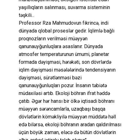
yaşıllıqların salınması, suvarma sisteminin
təşkili...
Professor Rza Mahmudovun fikrincə, indi
dünyada qlobal proseslər gedir. İqlimlə bağlı
proqnozların verilməsi müəyyən
qanunauyğunluqlara əsaslanır. Dünyada
atmosfer temperaturunun ümumi, planetar
formada dəyişməsi, hərəkəti, son dövrlərdə
iqlim dəyişməsi məsələlərində tendensiyanın
dəyişməsi, sürətlənməsi bəzi
qanunauyğunluqları pozur. İnsanın təbiətə
müdaxiləsi artıb. Ekoloji böhran ifrat həddə
çatıb. Əgər hər hansı bir ölkə iqtisadi böhranı
müəyyən sərəncamlarla, uzaqbaşı başqa
dövlətlərin köməkliyilə müəyyən müddətə həll
edə bilərsə, ekoloji böhranın aradan qaldırılması
üçün böyük zaman, eləcə də bütün dövlətlərin