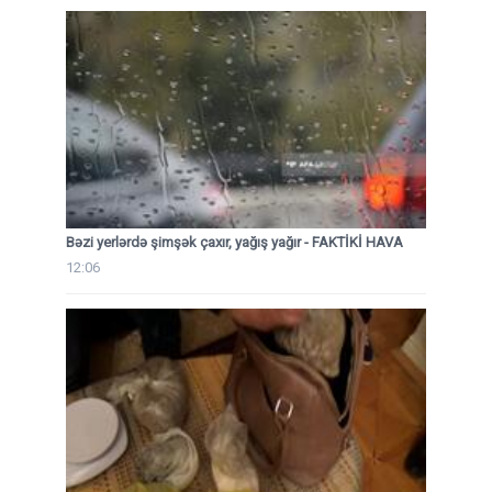
Bəzi yerlərdə şimşək çaxır, yağış yağır - FAKTİKİ HAVA
12:06