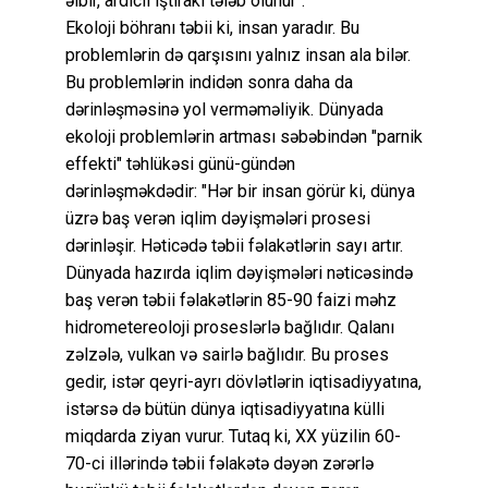
əlbir, ardıcıl iştirakı tələb olunur".
Ekoloji böhranı təbii ki, insan yaradır. Bu
problemlərin də qarşısını yalnız insan ala bilər.
Bu problemlərin indidən sonra daha da
dərinləşməsinə yol verməməliyik. Dünyada
ekoloji problemlərin artması səbəbindən "parnik
effekti" təhlükəsi günü-gündən
dərinləşməkdədir: "Hər bir insan görür ki, dünya
üzrə baş verən iqlim dəyişmələri prosesi
dərinləşir. Həticədə təbii fəlakətlərin sayı artır.
Dünyada hazırda iqlim dəyişmələri nəticəsində
baş verən təbii fəlakətlərin 85-90 faizi məhz
hidrometereoloji proseslərlə bağlıdır. Qalanı
zəlzələ, vulkan və sairlə bağlıdır. Bu proses
gedir, istər qeyri-ayrı dövlətlərin iqtisadiyyatına,
istərsə də bütün dünya iqtisadiyyatına külli
miqdarda ziyan vurur. Tutaq ki, XX yüzilin 60-
70-ci illərində təbii fəlakətə dəyən zərərlə