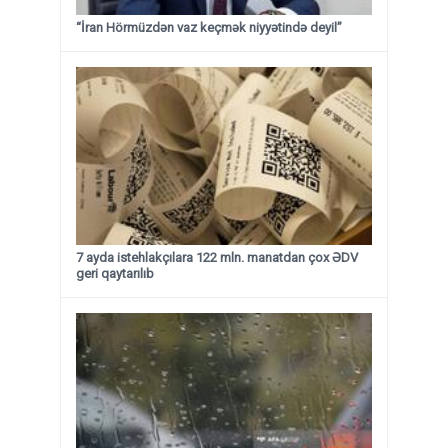
“İran Hörmüzdən vaz keçmək niyyətində deyil”
7 ayda istehlakçılara 122 mln. manatdan çox ƏDV
geri qaytarılıb