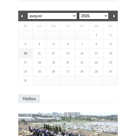
BE
ÇA
ÇƏ
CA
CÜ
ŞƏ
BZ
1
2
3
4
5
6
7
8
9
10
11
12
13
14
15
16
17
18
19
20
21
22
23
24
25
26
27
28
29
30
31
Hadisə