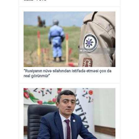
“Rusiyanın nüvə silahından istifadə etməsi çox da
real görünmür”