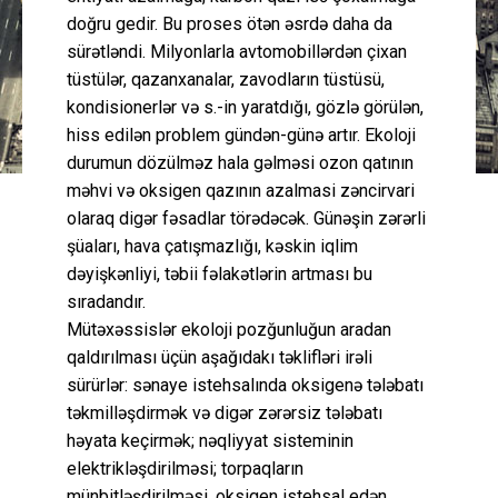
doğru gedir. Bu proses ötən əsrdə daha da
sürətləndi. Milyonlarla avtomobillərdən çixan
tüstülər, qazanxanalar, zavodların tüstüsü,
kondisionerlər və s.-in yaratdığı, gözlə görülən,
hiss edilən problem gündən-günə artır. Ekoloji
durumun dözülməz hala gəlməsi ozon qatının
məhvi və oksigen qazının azalmasi zəncirvari
olaraq digər fəsadlar törədəcək. Günəşin zərərli
şüaları, hava çatışmazlığı, kəskin iqlim
dəyişkənliyi, təbii fəlakətlərin artması bu
sıradandır.
Mütəxəssislər ekoloji pozğunluğun aradan
qaldırılması üçün aşağıdakı təklifləri irəli
sürürlər: sənaye istehsalında oksigenə tələbatı
təkmilləşdirmək və digər zərərsiz tələbatı
həyata keçirmək; nəqliyyat sisteminin
elektrikləşdirilməsi; torpaqların
münbitləşdirilməsi, oksigen istehsal edən