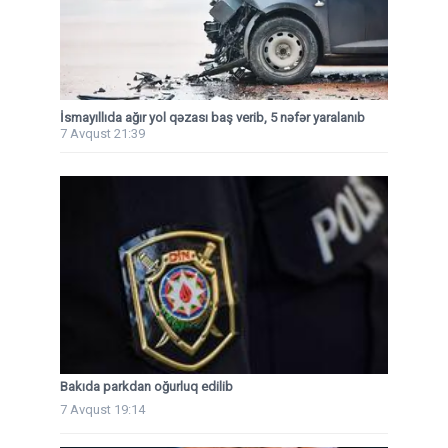
İsmayıllıda ağır yol qəzası baş verib, 5 nəfər yaralanıb
7 Avqust 21:39
Bakıda parkdan oğurluq edilib
7 Avqust 19:14