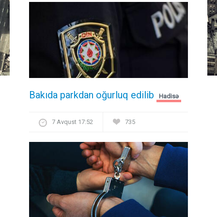
Bakıda parkdan oğurluq edilib
Hadisə
7 Avqust 17:52
735