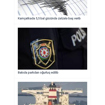
Kamçatkada 5,5 bal gücündə zəlzələ baş verib
Bakıda parkdan oğurluq edilib