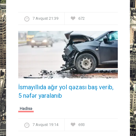
7 Avqust 21:39
672
İsmayıllıda ağır yol qəzası baş verib,
5 nəfər yaralanıb
Hadisə
7 Avqust 19:14
693