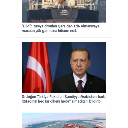
“Bild”: Rusiya dronları Qara dənizdə Almaniyaya
məxsus yük gəmisinə hücum edib
Ərdoğan Türkiyə-Pakistan-Səudiyyə Ərəbistanı hərbi
ittifaqının heç bir ölkəni hədəf almadığını bildirib