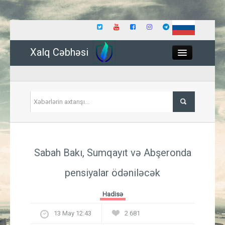
Xalq Cəbhəsi
Close
Siyasət
Sabah Bakı, Sumqayıt və Abşeronda
İqtisadiyyat
pensiyalar ödəniləcək
Dünya
Hadisə
Hadisə
13 May 12:43
2 681