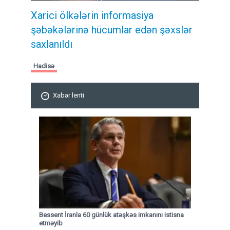
Xarici ölkələrin informasiya
şəbəkələrinə hücumlar edən şəxslər
saxlanıldı
Hadisə
Xəbər lenti
Bessent İranla 60 günlük atəşkəs imkanını istisna
etməyib