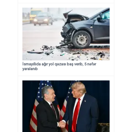
İsmayıllıda ağır yol qəzası baş verib, 5 nəfər
yaralanıb