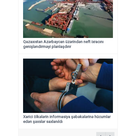
Qazaxıstan Azərbaycan üzərindən neft ixracını
genişləndirməyi planlaşdırır
Xarici ölkələrin informasiya şəbəkələrinə hücumlar
edən şəxslər saxlanıldı