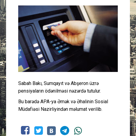
Güney Azərbaycan
Mədəniyyət
Müsahibə
İdman
Layihə
Sabah Bakı, Sumqayıt və Abşeron üzrə
Gündəm
pensiyaların ödənilməsi nəzərdə tutulur.
Cəmiyyət
Bu barədə APA-ya Əmək və Əhalinin Sosial
Müdafiəsi Nazirliyindən məlumat verilib.
Peşə etikası
Əlaqə