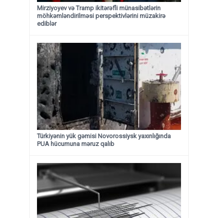
Mirziyoyev və Tramp ikitərəfli münasibətlərin
möhkəmləndirilməsi perspektivlərini müzakirə
ediblər
Türkiyənin yük gəmisi Novorossiysk yaxınlığında
PUA hücumuna məruz qalıb