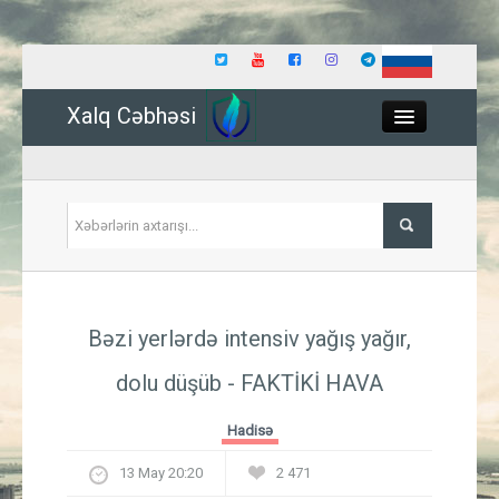
Xalq Cəbhəsi
Close
Siyasət
Bəzi yerlərdə intensiv yağış yağır,
İqtisadiyyat
dolu düşüb - FAKTİKİ HAVA
Dünya
Hadisə
Hadisə
13 May 20:20
2 471