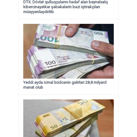
DTX: Dövlət qulluqçularını hədəf alan beynəlxalq
kibercinayətkar şəbəkələrin bəzi iştirakçıları
müəyyənləşdirilib
Yeddi ayda icmal büdcənin gəlirləri 28,8 milyard
manat olub