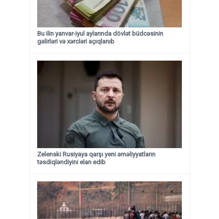
Bu ilin yanvar-iyul aylarında dövlət büdcəsinin
gəlirləri və xərcləri açıqlanıb
Zelenski Rusiyaya qarşı yeni əməliyyatların
təsdiqləndiyini elan edib