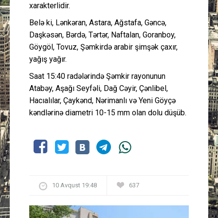
xarakterlidir.
Belə ki, Lənkəran, Astara, Ağstafa, Gəncə,
Daşkəsən, Bərdə, Tərtər, Naftalan, Goranboy,
Göygöl, Tovuz, Şəmkirdə arabir şimşək çaxır,
yağış yağır.
Saat 15:40 radələrində Şəmkir rayonunun
Atabəy, Aşağı Seyfəli, Dağ Cəyir, Çənlibel,
Hacıalılar, Çaykənd, Nərimanlı və Yeni Göyçə
kəndlərinə diametri 10-15 mm olan dolu düşüb.
10 Avqust 19:48
637