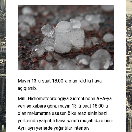
Güney Azərbaycan
Mədəniyyət
Müsahibə
İdman
Layihə
Mayın 13-ü saat 18:00-a olan faktiki hava
Gündəm
açıqıanıb.
Cəmiyyət
Milli Hidrometeorologiya Xidmətindən APA-ya
verilən xəbərə görə, mayın 13-ü saat 18:00-a
Peşə etikası
olan məlumatına əsasən ölkə ərazisinin bəzi
yerlərində yağıntılı hava şəraiti müşahidə olunur.
Ayrı-ayrı yerlərdə yağıntılar intensiv
Əlaqə