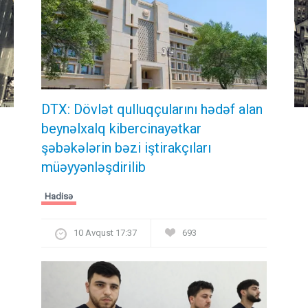
DTX: Dövlət qulluqçularını hədəf alan
beynəlxalq kibercinayətkar
şəbəkələrin bəzi iştirakçıları
müəyyənləşdirilib
Hadisə
10 Avqust 17:37
693