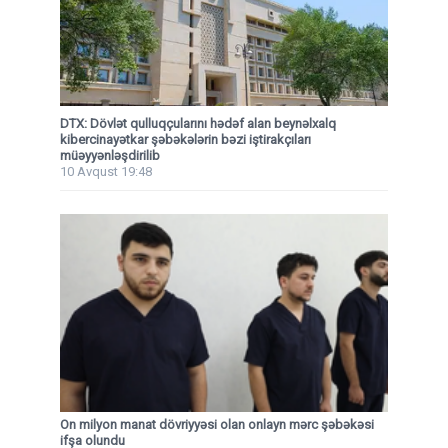
DTX: Dövlət qulluqçularını hədəf alan beynəlxalq
kibercinayətkar şəbəkələrin bəzi iştirakçıları
müəyyənləşdirilib
10 Avqust 19:48
On milyon manat dövriyyəsi olan onlayn mərc şəbəkəsi
ifşa olundu