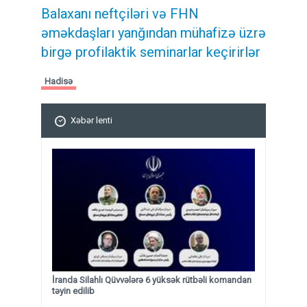
Balaxanı neftçiləri və FHN
əməkdaşları yanğından mühafizə üzrə
birgə profilaktik seminarlar keçirirlər
Hadisə
Xəbər lenti
İranda Silahlı Qüvvələrə 6 yüksək rütbəli komandan
təyin edilib