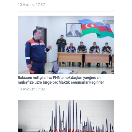
10 Avqust 17:37
Balaxanı neftçiləri və FHN əməkdaşları yanğından
mühafizə üzrə birgə profilaktik seminarlar keçirirlər
10 Avqust 17:02