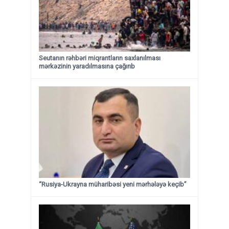
Seutanın rəhbəri miqrantların saxlanılması
mərkəzinin yaradılmasına çağırıb
“Rusiya-Ukrayna müharibəsi yeni mərhələyə keçib”