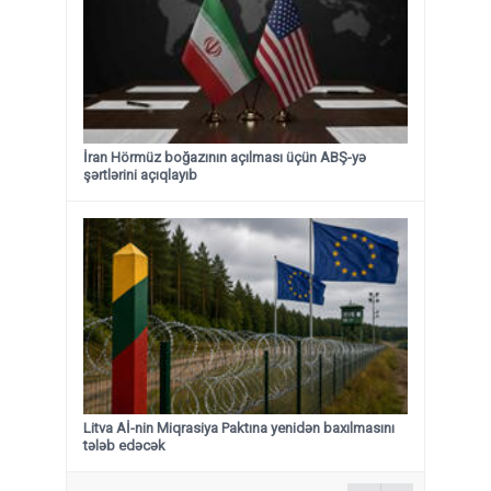
İran Hörmüz boğazının açılması üçün ABŞ-yə
şərtlərini açıqlayıb
Litva Aİ-nin Miqrasiya Paktına yenidən baxılmasını
tələb edəcək