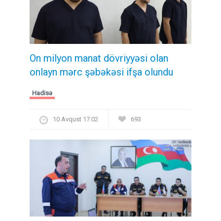
On milyon manat dövriyyəsi olan
onlayn mərc şəbəkəsi ifşa olundu
Hadisə
10 Avqust 17:02
693