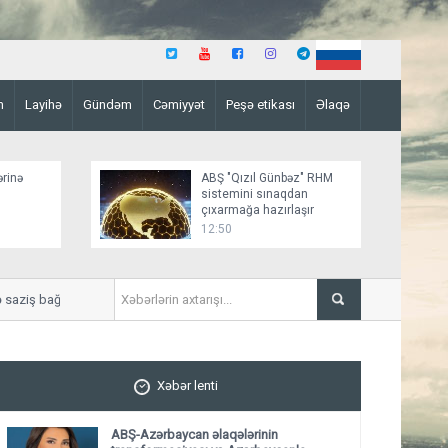
n
Layihə
Gündəm
Cəmiyyət
Peşə etikası
Əlaqə
ərinə
ABŞ "Qızıl Günbəz" RHM
sistemini sınaqdan
çıxarmağa hazırlaşır
12:50
ziş bağlamağa yaxındır
“Sülh sənədinin paraflanmas
Xəbər lenti
ABŞ-Azərbaycan əlaqələrinin