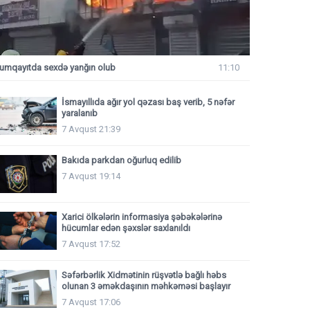
umqayıtda sexdə yanğın olub
11:10
İsmayıllıda ağır yol qəzası baş verib, 5 nəfər
yaralanıb
7 Avqust 21:39
Bakıda parkdan oğurluq edilib
7 Avqust 19:14
Xarici ölkələrin informasiya şəbəkələrinə
hücumlar edən şəxslər saxlanıldı
7 Avqust 17:52
Səfərbərlik Xidmətinin rüşvətlə bağlı həbs
olunan 3 əməkdaşının məhkəməsi başlayır
7 Avqust 17:06