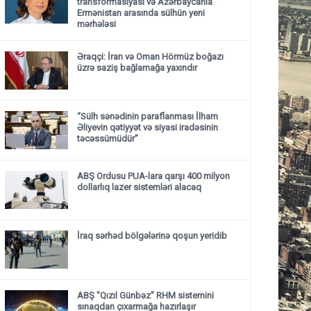
transformasiyası və Azərbaycanla
Ermənistan arasında sülhün yeni
mərhələsi
Əraqçi: İran və Oman Hörmüz boğazı
üzrə saziş bağlamağa yaxındır
“Sülh sənədinin paraflanması İlham
Əliyevin qətiyyət və siyasi iradəsinin
təcəssümüdür”
ABŞ Ordusu PUA-lara qarşı 400 milyon
dollarlıq lazer sistemləri alacaq
İraq sərhəd bölgələrinə qoşun yeridib
ABŞ "Qızıl Günbəz" RHM sistemini
sınaqdan çıxarmağa hazırlaşır