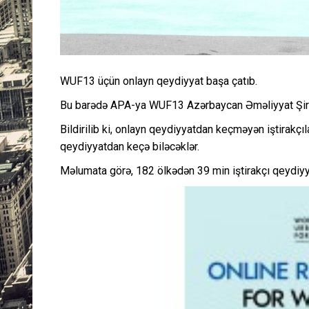
WUF13 üçün onlayn qeydiyyat başa çatıb.
Bu barədə APA-ya WUF13 Azərbaycan Əməliyyat Şirk
Bildirilib ki, onlayn qeydiyyatdan keçməyən iştirakç
qeydiyyatdan keçə biləcəklər.
Məlumata görə, 182 ölkədən 39 min iştirakçı qeydiy