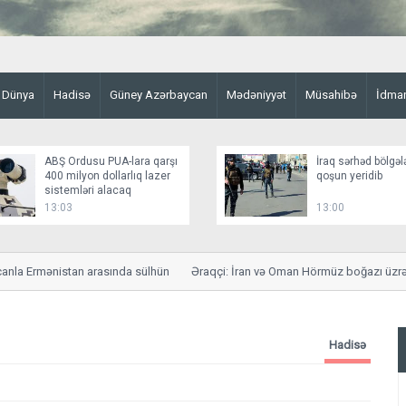
Dünya
Hadisə
Güney Azərbaycan
Mədəniyyət
Müsahibə
İdma
ABŞ Ordusu PUA-lara qarşı
İraq sərhəd bölgəl
400 milyon dollarlıq lazer
qoşun yeridib
sistemləri alacaq
13:03
13:00
a Ermənistan arasında sülhün
Əraqçi: İran və Oman Hörmüz boğazı üzrə sa
Hadisə