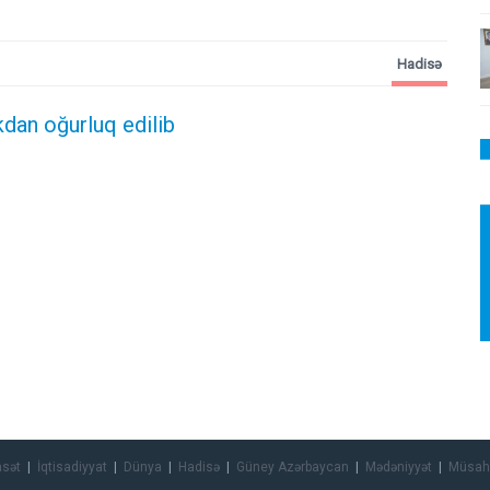
Hadisə
kdan oğurluq edilib
asət
İqtisadiyyat
Dünya
Hadisə
Güney Azərbaycan
Mədəniyyət
Müsah