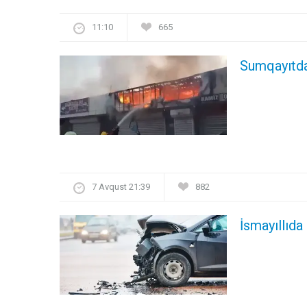
11:10
665
Sumqayıtda
7 Avqust 21:39
882
İsmayıllıda