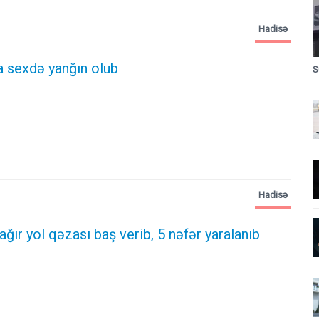
Hadisə
 sexdə yanğın olub
S
Hadisə
 ağır yol qəzası baş verib, 5 nəfər yaralanıb