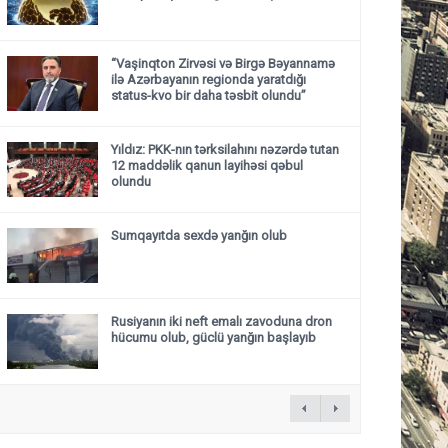
“Vaşinqton Zirvəsi və Birgə Bəyannamə
ilə Azərbayanın regionda yaratdığı
status-kvo bir daha təsbit olundu”
Yıldız: PKK-nın tərksilahını nəzərdə tutan
12 maddəlik qanun layihəsi qəbul
olundu ​​​​​​​
Sumqayıtda sexdə yanğın olub
Rusiyanın iki neft emalı zavoduna dron
hücumu olub, güclü yanğın başlayıb