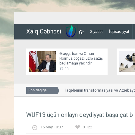
Xalq Cəbhəsi
Siyasət
İqtisadiyyat
Əraqçi: İran və Oman
Hörmüz boğazı üzrə saziş
bağlamağa yaxındır
17:03
ABŞ-Azərbaycan əlaqələrinin transformasiyası və Azərbaycanl
Son dəqiqə
yeni mərhələsi
WUF13 üçün onlayn qeydiyyat başa çatıb
15 May 18:37
3 122