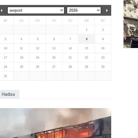
BE
ÇA
ÇƏ
CA
CÜ
ŞƏ
BZ
1
2
3
4
5
6
7
8
9
10
11
12
13
14
15
16
17
18
19
20
21
22
23
24
25
26
27
28
29
30
31
Hadisə