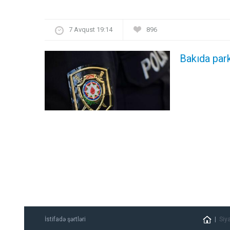
7 Avqust 19:14
896
Bakıda par
İstifadə şərtləri
Siy