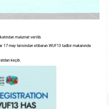
ətindən məlumat verilib.
ılar 17 may tarixindən etibarən WUF13 tədbir məkanında
yatdan keçib.