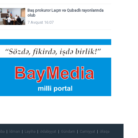
Baş prokuror Laçın və Qubadlı rayonlarında
olub
7 Avqust 16:07
ibə
İdman
Layihə
Ədəbiyyat
Gündəm
Cəmiyyət
Əlaqə