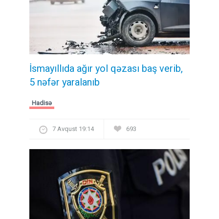
İsmayıllıda ağır yol qəzası baş verib,
5 nəfər yaralanıb
Hadisə
7 Avqust 19:14
693