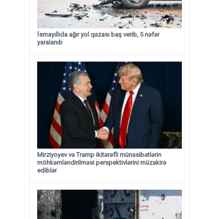
İsmayıllıda ağır yol qəzası baş verib, 5 nəfər
yaralanıb
Mirziyoyev və Tramp ikitərəfli münasibətlərin
möhkəmləndirilməsi perspektivlərini müzakirə
ediblər