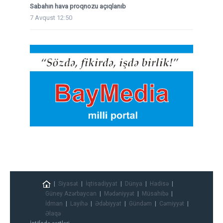
Sabahın hava proqnozu açıqlanıb
7 Avqust 12:50
Siyasət
İqtisadiyyat
Dünya
Hadisə
Güney Azərbaycan
Mədəniyyət
Müsahibə
İdman
Layihə
Ədəbiyyat
Gündəm
Cəmiyyət
Əlaqə