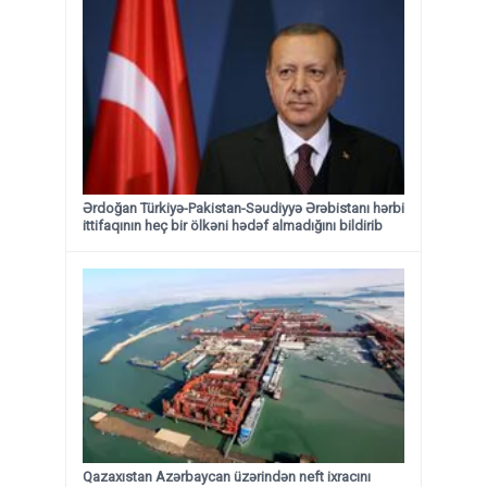
Ərdoğan Türkiyə-Pakistan-Səudiyyə Ərəbistanı hərbi
ittifaqının heç bir ölkəni hədəf almadığını bildirib
Qazaxıstan Azərbaycan üzərindən neft ixracını