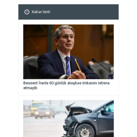
Xəbər lenti
Bessent İranla 60 günlük atəşkəs imkanını istisna
etməyib