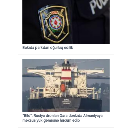
Bakıda parkdan oğurluq edilib
“Bild”: Rusiya dronları Qara dənizdə Almaniyaya
məxsus yük gəmisinə hücum edib