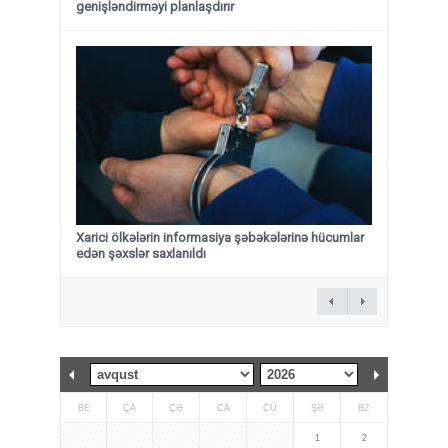
genişləndirməyi planlaşdırır
Xarici ölkələrin informasiya şəbəkələrinə hücumlar
edən şəxslər saxlanıldı
BE
ÇA
ÇƏ
CA
CÜ
ŞƏ
BZ
1
2