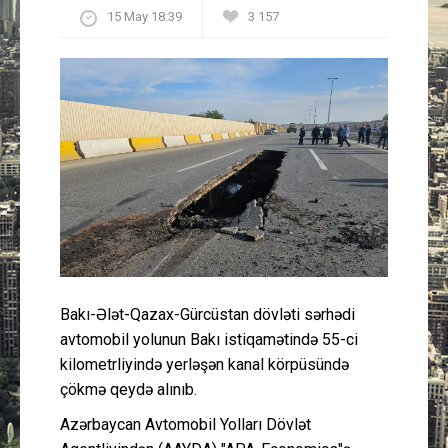
15 May 18:39
3 157
Güney Azərbaycan
Mədəniyyət
Müsahibə
İdman
Layihə
Gündəm
Bakı-Ələt-Qazax-Gürcüstan dövləti sərhədi
Cəmiyyət
avtomobil yolunun Bakı istiqamətində 55-ci
kilometrliyində yerləşən kanal körpüsündə
Peşə etikası
çökmə qeydə alınıb.
Azərbaycan Avtomobil Yolları Dövlət
Əlaqə