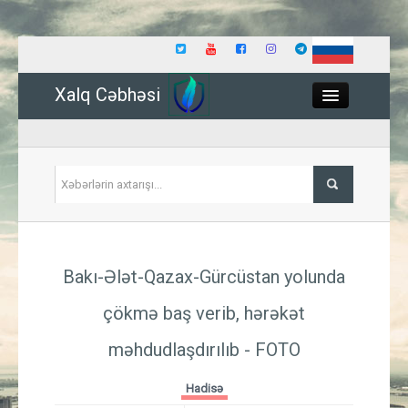
Xalq Cəbhəsi
Close
Siyasət
Bakı-Ələt-Qazax-Gürcüstan yolunda
İqtisadiyyat
çökmə baş verib, hərəkət
Dünya
məhdudlaşdırılıb
- FOTO
Hadisə
Hadisə