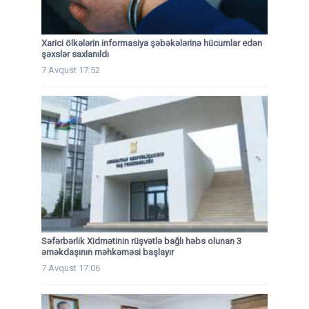
Xarici ölkələrin informasiya şəbəkələrinə hücumlar edən
şəxslər saxlanıldı
7 Avqust 17:52
Səfərbərlik Xidmətinin rüşvətlə bağlı həbs olunan 3
əməkdaşının məhkəməsi başlayır
7 Avqust 17:06