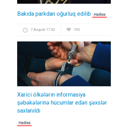
Bakıda parkdan oğurluq edilib
Hadisə
7 Avqust 17:52
735
Xarici ölkələrin informasiya
şəbəkələrinə hücumlar edən şəxslər
saxlanıldı
Hadisə