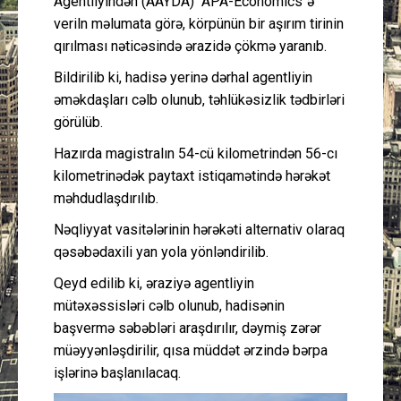
Agentliyindən (AAYDA) "APA-Economics"ə
veriln məlumata görə, körpünün bir aşırım tirinin
qırılması nəticəsində ərazidə çökmə yaranıb.
Bildirilib ki, hadisə yerinə dərhal agentliyin
əməkdaşları cəlb olunub, təhlükəsizlik tədbirləri
görülüb.
Hazırda magistralın 54-cü kilometrindən 56-cı
kilometrinədək paytaxt istiqamətində hərəkət
məhdudlaşdırılıb.
Nəqliyyat vasitələrinin hərəkəti alternativ olaraq
qəsəbədaxili yan yola yönləndirilib.
Qeyd edilib ki, əraziyə agentliyin
mütəxəssisləri cəlb olunub, hadisənin
başvermə səbəbləri araşdırılır, dəymiş zərər
müəyyənləşdirilir, qısa müddət ərzində bərpa
işlərinə başlanılacaq.