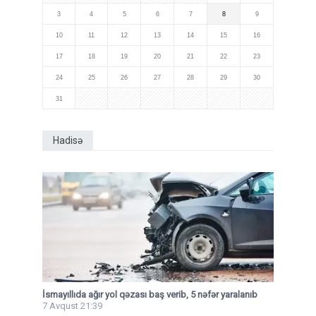
3
4
5
6
7
8
9
10
11
12
13
14
15
16
17
18
19
20
21
22
23
24
25
26
27
28
29
30
31
Hadisə
İsmayıllıda ağır yol qəzası baş verib, 5 nəfər yaralanıb
7 Avqust 21:39