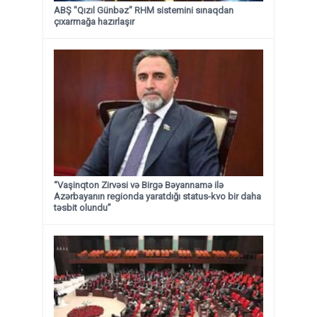
ABŞ "Qızıl Günbəz" RHM sistemini sınaqdan
çıxarmağa hazırlaşır
“Vaşinqton Zirvəsi və Birgə Bəyannamə ilə
Azərbayanın regionda yaratdığı status-kvo bir daha
təsbit olundu”