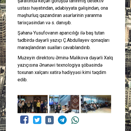
şəraitində keçən görüşdə tanınmış detektiv
ustası həyatından, ədəbiyyata gəlişindən, ona
məşhurluq qazandıran əsərlərinin yaranma
tarixçəsindən və s. danışıb.
Şəhanə Yusufovanın aparıcılığı ilə baş tutan
tədbirdə dəyərli yazıçı Ç.Abdullayev qonaqları
maraqlandıran sualları cavablandırıb.
Muzeyin direktoru Əminə Məlikova dəyərli Xalq
yazıçısına Ənənəvi texnologiya şöbəsində
toxunan xalçanı xatirə hədiyyəsi kimi təqdim
edib.