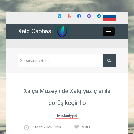
Xalq Cəbhəsi
Close
Siyasət
Xalça Muzeyində Xalq yazıçısı ilə
İqtisadiyyat
görüş keçirilib
Dünya
Mədəniyyət
Hadisə
1 Mart 2025 13:36
9 380