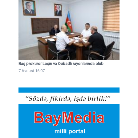
Baş prokuror Laçın və Qubadlı rayonlarında olub
7 Avqust 16:07