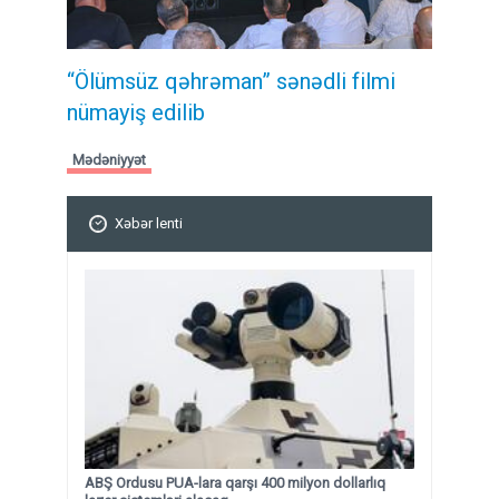
“Ölümsüz qəhrəman” sənədli filmi
nümayiş edilib
Mədəniyyət
Xəbər lenti
ABŞ Ordusu PUA-lara qarşı 400 milyon dollarlıq