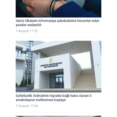
Xarici ölkələrin informasiya şəbəkələrinə hücumlar edən
şəxslər saxlanıldı
7 Avqust 17:52
Səfərbərlik Xidmətinin rüşvətlə bağlı həbs olunan 3
əməkdaşının məhkəməsi başlayır
7 Avqust 17:06