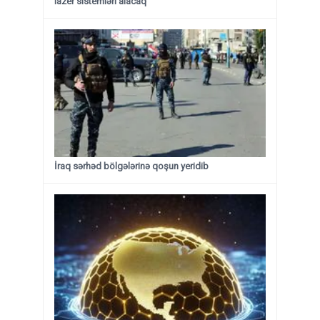
lazer sistemləri alacaq
İraq sərhəd bölgələrinə qoşun yeridib