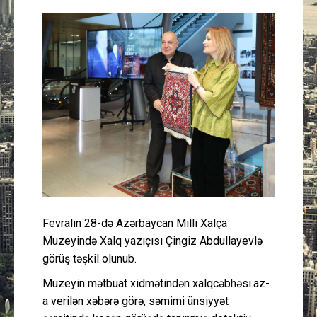
Güney Azərbaycan
Mədəniyyət
Müsahibə
İdman
Layihə
Gündəm
Fevralın 28-də Azərbaycan Milli Xalça
Cəmiyyət
Muzeyində Xalq yazıçısı Çingiz Abdullayevlə
görüş təşkil olunub.
Peşə etikası
Muzeyin mətbuat xidmətindən xalqcəbhəsi.az-
a verilən xəbərə görə, səmimi ünsiyyət
Əlaqə