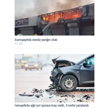
Sumqayıtda sexdə yanğın olub
11:10
İsmayıllıda ağır yol qəzası baş verib, 5 nəfər yaralanıb