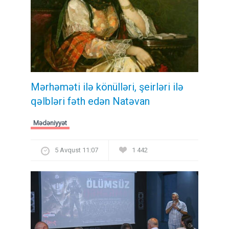
Mərhəməti ilə könülləri, şeirləri ilə
qəlbləri fəth edən Natəvan
Mədəniyyət
5 Avqust 11:07
1 442