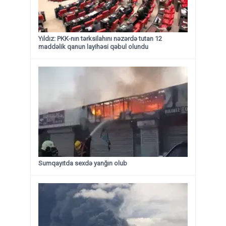
Yıldız: PKK-nın tərksilahını nəzərdə tutan 12
maddəlik qanun layihəsi qəbul olundu ​​​​​​​
Sumqayıtda sexdə yanğın olub