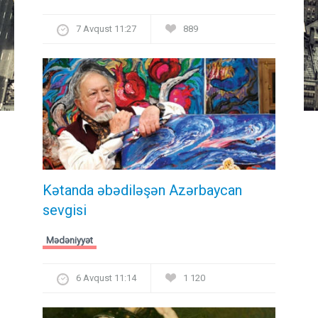
7 Avqust 11:27
889
Kətanda əbədiləşən Azərbaycan
sevgisi
Mədəniyyət
6 Avqust 11:14
1 120