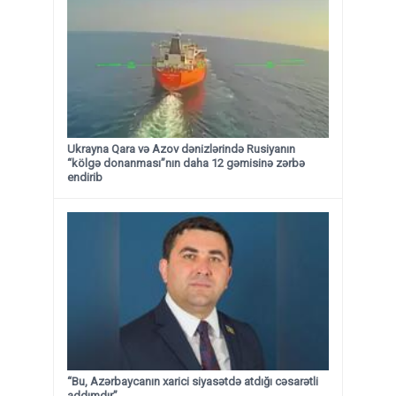
Ukrayna Qara və Azov dənizlərində Rusiyanın
“kölgə donanması”nın daha 12 gəmisinə zərbə
endirib
“Bu, Azərbaycanın xarici siyasətdə atdığı cəsarətli
addımdır”