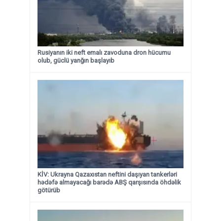
Rusiyanın iki neft emalı zavoduna dron hücumu
olub, güclü yanğın başlayıb
KİV: Ukrayna Qazaxıstan neftini daşıyan tankerləri
hədəfə almayacağı barədə ABŞ qarşısında öhdəlik
götürüb