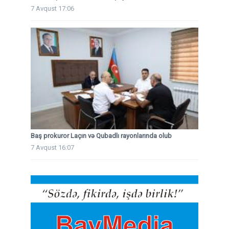
7 Avqust 17:06
Baş prokuror Laçın və Qubadlı rayonlarında olub
7 Avqust 16:07