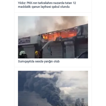
Yıldız: PKK-nın tərksilahını nəzərdə tutan 12
maddəlik qanun layihəsi qəbul olundu ​​​​​​​
Sumqayıtda sexdə yanğın olub