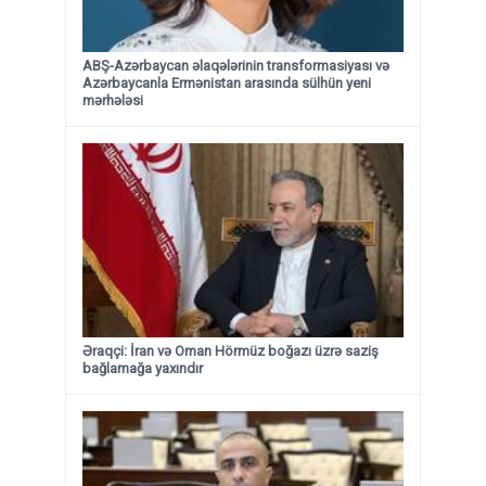
ABŞ-Azərbaycan əlaqələrinin transformasiyası və
Azərbaycanla Ermənistan arasında sülhün yeni
mərhələsi
Əraqçi: İran və Oman Hörmüz boğazı üzrə saziş
bağlamağa yaxındır