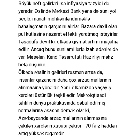
Böyük neft gəlirləri isə inflyasiya təzyiqi də
yaradır. Əslində Mərkəzi Bank yenə də süni yol
seçib: manatı möhkəmləndirməklə
bahalaşmanın qarşısını alırlar. Bazara daxil olan
pul kütləsinə nəzarət effekti yaratmaq istəyirlər.
Təsadüfü deyil ki, ölkədə qiymət artımı müşahiə
edilir. Ancaq bunu süni amillərlə izah edənlər də
var. Məsələn, Kənd Təsərrüfatı Hazirliyi məhz
belə düşünür.
Ölkədə əhalinin gəlirləri rəsmən artsa da,
insanlar qazancını daha çox ərzaq mallarının
alınmasına yönəldir. Yəni, ölkəmizdə yaşayış
xərcləri üstünlük təşkil edir. Makroiqtisadi
təhlilin dünya praktikasında qəbul edilmiş
normalarına əsasən demək olar ki,
Azərbaycanda ərzaq mallarının alınmasına
çəkilən xərclərin xüsusi çəkisi - 70 faiz həddən
artıq yüksək rəqəmdir.