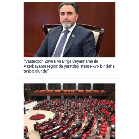
“Vaşinqton Zirvəsi və Birgə Bəyannamə ilə
Azərbayanın regionda yaratdığı status-kvo bir daha
təsbit olundu”