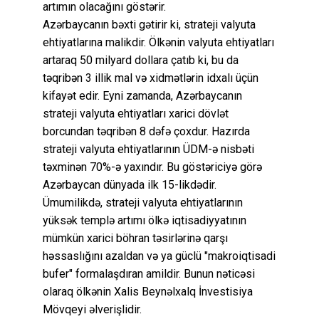
artımın olacağını göstərir.
Azərbaycanın bəxti gətirir ki, strateji valyuta
ehtiyatlarına malikdir. Ölkənin valyuta ehtiyatları
artaraq 50 milyard dollara çatıb ki, bu da
təqribən 3 illik mal və xidmətlərin idxalı üçün
kifayət edir. Eyni zamanda, Azərbaycanın
strateji valyuta ehtiyatları xarici dövlət
borcundan təqribən 8 dəfə çoxdur. Hazırda
strateji valyuta ehtiyatlarının ÜDM-ə nisbəti
təxminən 70%-ə yaxındır. Bu göstəriciyə görə
Azərbaycan dünyada ilk 15-likdədir.
Ümumilikdə, strateji valyuta ehtiyatlarının
yüksək templə artımı ölkə iqtisadiyyatının
mümkün xarici böhran təsirlərinə qarşı
həssaslığını azaldan və ya güclü "makroiqtisadi
bufer" formalaşdıran amildir. Bunun nəticəsi
olaraq ölkənin Xalis Beynəlxalq İnvestisiya
Mövqeyi əlverişlidir.