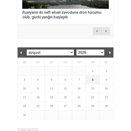
Rusiyanın iki neft emalı zavoduna dron hücumu
olub, güclü yanğın başlayıb
BE
ÇA
ÇƏ
CA
CÜ
ŞƏ
BZ
1
2
3
4
5
6
7
8
9
10
11
12
13
14
15
16
17
18
19
20
21
22
23
24
25
26
27
28
29
30
31