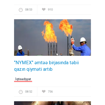
08:53
910
"NYMEX" əmtəə birjasında təbii
qazın qiyməti artıb
İqtisadiyyat
08:52
756