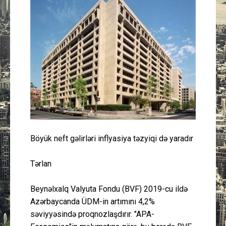
Güney Azərbaycan
Mədəniyyət
Müsahibə
İdman
Layihə
Böyük neft gəlirləri inflyasiya təzyiqi də yaradır
Gündəm
Tərlan
Cəmiyyət
Beynəlxalq Valyuta Fondu (BVF) 2019-cu ildə
Peşə etikası
Azərbaycanda ÜDM-in artımını 4,2%
səviyyəsində proqnozlaşdırır. "APA-
Əlaqə