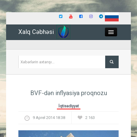
Xalq Cəbhəsi
Close
Siyasət
BVF-dən inflyasiya proqnozu
İqtisadiyyat
İqtisadiyyat
Dünya
9 Aprel 2014 18:38
2 163
Hadisə