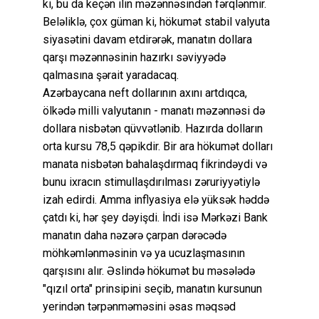
ki, bu da keçən ilin məzənnəsindən fərqlənmir.
Beləliklə, çox güman ki, hökumət stabil valyuta
siyasətini davam etdirərək, manatın dollara
qarşı məzənnəsinin hazırkı səviyyədə
qalmasına şərait yaradacaq.
Azərbaycana neft dollarının axını artdıqca,
ölkədə milli valyutanın - manatı məzənnəsi də
dollara nisbətən qüvvətlənib. Hazırda dolların
orta kursu 78,5 qəpikdir. Bir ara hökumət dolları
manata nisbətən bahalaşdırmaq fikrindəydi və
bunu ixracın stimullaşdırılması zəruriyyətiylə
izah edirdi. Amma inflyasiya elə yüksək həddə
çatdı ki, hər şey dəyişdi. İndi isə Mərkəzi Bank
manatın daha nəzərə çarpan dərəcədə
möhkəmlənməsinin və ya ucuzlaşmasının
qarşısını alır. Əslində hökumət bu məsələdə
"qızıl orta" prinsipini seçib, manatın kursunun
yerindən tərpənməməsini əsas məqsəd