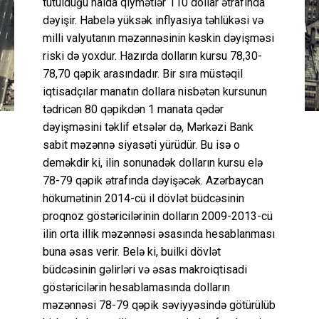
tutulduğu halda qiymətlər 110 dollar ətrafında
dəyişir. Habelə yüksək inflyasiya təhlükəsi və
milli valyutanın məzənnəsinin kəskin dəyişməsi
riski də yoxdur. Hazırda dolların kursu 78,30-
78,70 qəpik arasındadır. Bir sıra müstəqil
iqtisadçılar manatın dollara nisbətən kursunun
tədricən 80 qəpikdən 1 manata qədər
dəyişməsini təklif etsələr də, Mərkəzi Bank
sabit məzənnə siyasəti yürüdür. Bu isə o
deməkdir ki, ilin sonunadək dolların kursu elə
78-79 qəpik ətrafında dəyişəcək. Azərbaycan
hökumətinin 2014-cü il dövlət büdcəsinin
proqnoz göstəricilərinin dolların 2009-2013-cü
ilin orta illik məzənnəsi əsasında hesablanması
buna əsas verir. Belə ki, builki dövlət
büdcəsinin gəlirləri və əsas makroiqtisadi
göstəricilərin hesablamasında dolların
məzənnəsi 78-79 qəpik səviyyəsində götürülüb