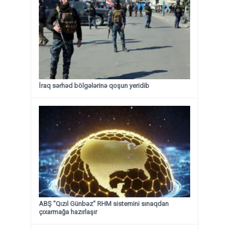
İraq sərhəd bölgələrinə qoşun yeridib
ABŞ "Qızıl Günbəz" RHM sistemini sınaqdan
çıxarmağa hazırlaşır