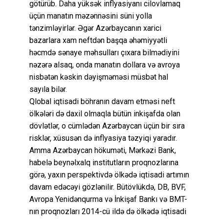
götürüb. Daha yüksək inflyasiyanı cilovlamaq
üçün manatın məzənnəsini süni yolla
tənzimləyirlər. Əgər Azərbaycanın xarici
bazarlara xam neftdən başqa əhəmiyyətli
həcmdə sənaye məhsulları çıxara bilmədiyini
nəzərə alsaq, onda manatın dollara və avroya
nisbətən kəskin dəyişməməsi müsbət hal
sayıla bilər.
Qlobal iqtisadi böhranın davam etməsi neft
ölkələri də daxil olmaqla bütün inkişafda olan
dövlətlər, o cümlədən Azərbaycan üçün bir sıra
risklər, xüsusən də inflyasiya təzyiqi yaradır.
Amma Azərbaycan hökuməti, Mərkəzi Bank,
habelə beynəlxalq institutların proqnozlarına
görə, yaxın perspektivdə ölkədə iqtisadi artımın
davam edəcəyi gözlənilir. Bütövlükdə, DB, BVF,
Avropa Yenidənqurma və İnkişaf Bankı və BMT-
nın proqnozları 2014-cü ildə də ölkədə iqtisadi