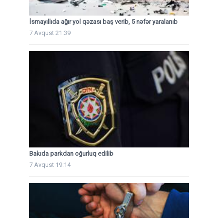
İsmayıllıda ağır yol qəzası baş verib, 5 nəfər yaralanıb
7 Avqust 21:39
Bakıda parkdan oğurluq edilib
7 Avqust 19:14