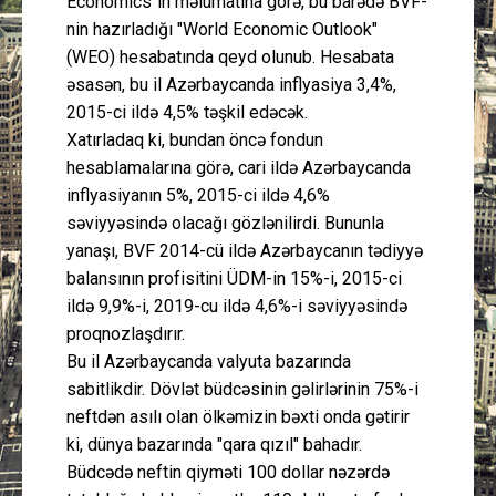
Economics"in məlumatına görə, bu barədə BVF-
nin hazırladığı "World Economic Outlook"
(WEO) hesabatında qeyd olunub. Hesabata
əsasən, bu il Azərbaycanda inflyasiya 3,4%,
2015-ci ildə 4,5% təşkil edəcək.
Xatırladaq ki, bundan öncə fondun
hesablamalarına görə, cari ildə Azərbaycanda
inflyasiyanın 5%, 2015-ci ildə 4,6%
səviyyəsində olacağı gözlənilirdi. Bununla
yanaşı, BVF 2014-cü ildə Azərbaycanın tədiyyə
balansının profisitini ÜDM-in 15%-i, 2015-ci
ildə 9,9%-i, 2019-cu ildə 4,6%-i səviyyəsində
proqnozlaşdırır.
Bu il Azərbaycanda valyuta bazarında
sabitlikdir. Dövlət büdcəsinin gəlirlərinin 75%-i
neftdən asılı olan ölkəmizin bəxti onda gətirir
ki, dünya bazarında "qara qızıl" bahadır.
Büdcədə neftin qiyməti 100 dollar nəzərdə