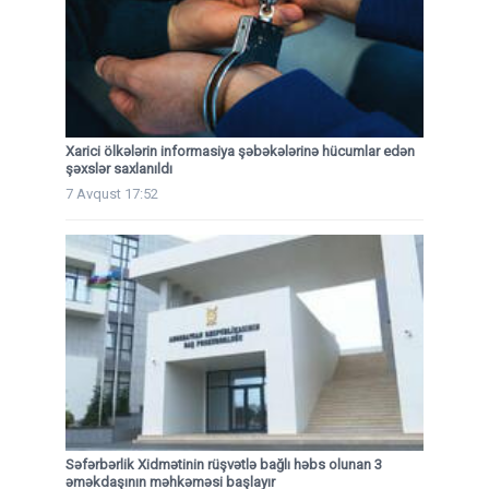
Xarici ölkələrin informasiya şəbəkələrinə hücumlar edən
şəxslər saxlanıldı
7 Avqust 17:52
Səfərbərlik Xidmətinin rüşvətlə bağlı həbs olunan 3
əməkdaşının məhkəməsi başlayır