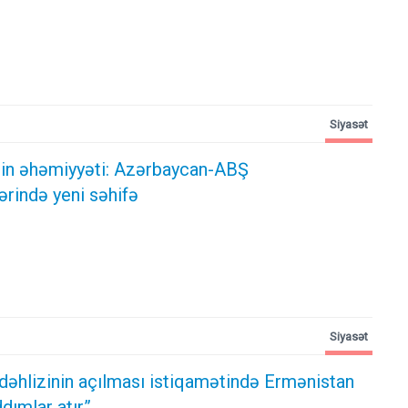
Siyasət
ərin əhəmiyyəti: Azərbaycan-ABŞ
ərində yeni səhifə
Siyasət
dəhlizinin açılması istiqamətində Ermənistan
dımlar atır”