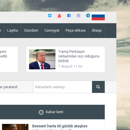
n
Layihə
Gündəm
Cəmiyyət
Peşə etikası
Əlaqə
yeni
Tramp Pentaqon
 edib
rəhbərindən razı olduğunu
bildirib
7 Avqust 11:56
aralanıb
Mirziyoyev və Tramp ikitərə
ediblər
Xəbər lenti
Bessent İranla 60 günlük atəşkəs