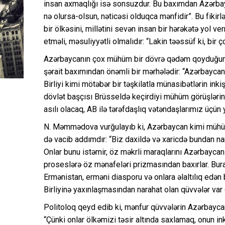
insan axmaqlığı isə sonsuzdur. Bu baxımdan Azərbay
nə olursa-olsun, nəticəsi olduqca mənfidir”. Bu fikir
bir ölkəsini, millətini sevən insan bir hərəkətə yol 
etməli, məsuliyyətli olmalıdır: “Lakin təəssüf ki, bir 
Azərbaycanın çox mühüm bir dövrə qədəm qoyduğunu d
şərait baxımından önəmli bir mərhələdir: “Azərbaycanın
Birliyi kimi mötəbər bir təşkilatla münasibətlərin inki
dövlət başçısı Brüsseldə keçirdiyi mühüm görüşlərin
asılı olacaq, AB ilə tərəfdaşlıq vətəndaşlarımız üçün
N. Məmmədova vurğulayıb ki, Azərbaycan kimi mühüm 
də vacib addımdır: “Biz daxildə və xaricdə bundan na
Onlar bunu istəmir, öz məkrli maraqlarını Azərbayca
proseslərə öz mənafeləri prizmasından baxırlar. Bur
Ermənistan, erməni diasporu və onlara əlaltılıq edən
Birliyinə yaxınlaşmasından narahat olan qüvvələr var 
Politoloq qeyd edib ki, mənfur qüvvələrin Azərbayc
“Çünki onlar ölkəmizi təsir altında saxlamaq, onun 