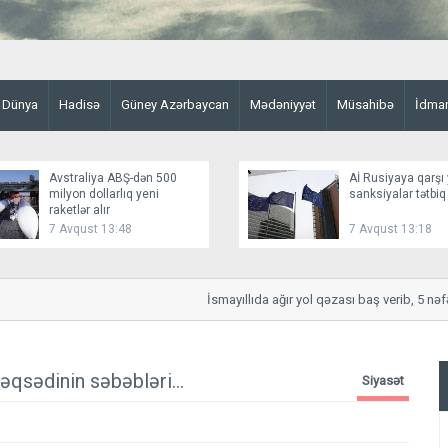
Dünya
Hadisə
Güney Azərbaycan
Mədəniyyət
Müsahibə
İdma
Avstraliya ABŞ-dən 500
Aİ Rusiyaya qarşı 
milyon dollarlıq yeni
sanksiyalar tətbiq
raketlər alır
7 Avqust 13:48
7 Avqust 13:18
İsmayıllıda ağır yol qəzası baş verib, 5 nəfər y
qsədinin səbəbləri...
Siyasət