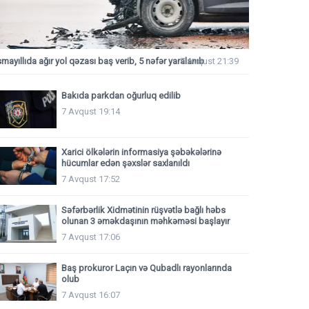
smayıllıda ağır yol qəzası baş verib, 5 nəfər yaralanıb
7 Avqust 21:39
Bakıda parkdan oğurluq edilib
7 Avqust 19:14
Xarici ölkələrin informasiya şəbəkələrinə
hücumlar edən şəxslər saxlanıldı
7 Avqust 17:52
Səfərbərlik Xidmətinin rüşvətlə bağlı həbs
olunan 3 əməkdaşının məhkəməsi başlayır
7 Avqust 17:06
Baş prokuror Laçın və Qubadlı rayonlarında
olub
7 Avqust 16:07