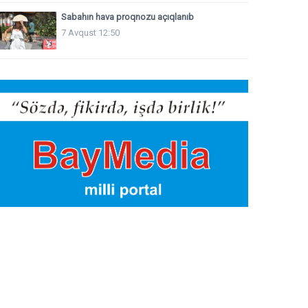
Sabahın hava proqnozu açıqlanıb
7 Avqust 12:50