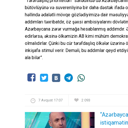
“Tərəfdaşlıq prioritetləri” sənədində də Azərbaycanı
bütövlüyünə və suverenliyinə bir daha dəstək ifadə 
həllində ədalətli mövqe gözlədiyimizə dair məsuliyyəti
addımları təxribatdır, öz şəxsi ambisiyalarını dövlət
Azərbaycana zərər vurmağa hesablanmış addımdır. Əg
edirlərsə, əksinə ölkəmizin AB kimi mühüm demokrat
olmalıdırlar. Çünki bu cür tərəfdaşlıq ölkələr üzərin
inkişafa stimul verir. Deməli, bu addımlar qeyd etdiy
ala bilər”.
7 Avqust 17:07
2 093
“Azərbayca
istiqamətin