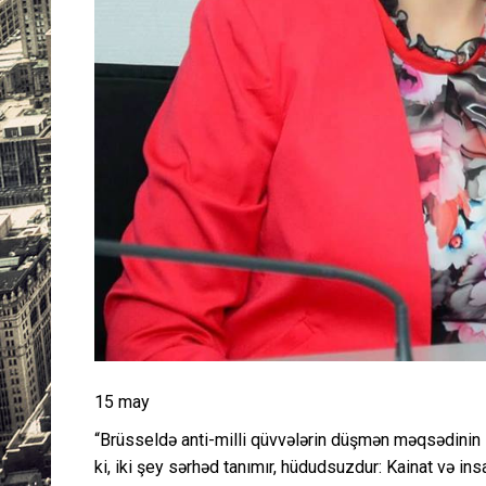
15 may
“Brüsseldə anti-milli qüvvələrin düşmən məqsədinin səb
ki, iki şey sərhəd tanımır, hüdudsuzdur: Kainat və in