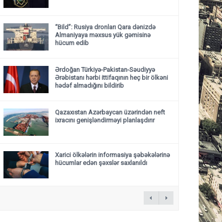
“Bild”: Rusiya dronları Qara dənizdə
Almaniyaya məxsus yük gəmisinə
hücum edib
Ərdoğan Türkiyə-Pakistan-Səudiyyə
Ərəbistanı hərbi ittifaqının heç bir ölkəni
hədəf almadığını bildirib
Qazaxıstan Azərbaycan üzərindən neft
ixracını genişləndirməyi planlaşdırır
Xarici ölkələrin informasiya şəbəkələrinə
hücumlar edən şəxslər saxlanıldı