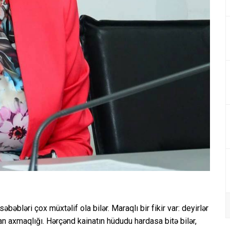
əbləri çox müxtəlif ola bilər. Maraqlı bir fikir var: deyirlər
san axmaqlığı. Hərçənd kainatın hüdudu hardasa bitə bilər,