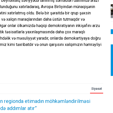
n beynəlxalq səviyyədə tanınmış sərhədləri daxilində ərazi
olunduğunu xatırladaraq, Avropa Birliyindən münaqişənin
ni xatırlatmış oldu. Belə bir şəraitdə bir qrup şəxsin
in və xalqın maraqlarından daha üstün tutmaqdır və
ər onlar ölkəmizdə həqiqi demokratiyanın inkişafını arzu
ik təsisatlarla yaxınlaşmasında daha çox maraqlı
ə öhdəlik və məsuliyyət yaradır, onlarda demokartiyaya doğru
imiz kimi təxribatdır və onun qarşısını xalqımızın həmrəyliyi
Siyasət
n regionda etimadın möhkəmləndirilməsi
də addımlar atır”