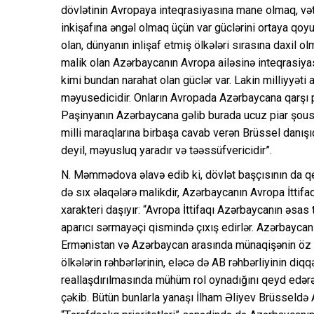
dövlətinin Avropaya inteqrasiyasına mane olmaq, vət
inkişafına əngəl olmaq üçün var güclərini ortaya qoyur
olan, dünyanın inlişaf etmiş ölkələri sırasına daxil ol
malik olan Azərbaycanın Avropa ailəsinə inteqrasiyası
kimi bundan narahat olan güclər var. Lakin milliyyəti
məyusedicidir. Onların Avropada Azərbaycana qarşı p
Paşinyanın Azərbaycana gəlib burada ucuz piar şous
milli maraqlarına birbaşa cavab verən Brüssel danış
deyil, məyusluq yaradır və təəssüfvericidir”.
N. Məmmədova əlavə edib ki, dövlət başçısının da qe
də sıx əlaqələrə malikdir, Azərbaycanın Avropa İttifaq
xarakteri daşıyır: “Avropa İttifaqı Azərbaycanın əsas 
aparıcı sərmayəçi qismində çıxış edirlər. Azərbaycan
Ermənistan və Azərbaycan arasında münaqişənin öz h
ölkələrin rəhbərlərinin, eləcə də AB rəhbərliyinin diqq
reallaşdırılmasında mühüm rol oynadığını qeyd edərə
çəkib. Bütün bunlarla yanaşı İlham Əliyev Brüsseldə 