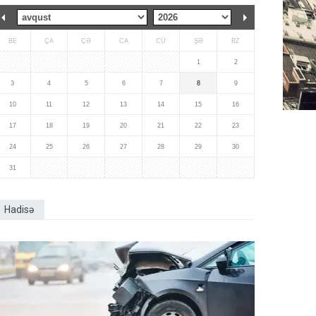
BE
ÇA
ÇƏ
CA
CÜ
ŞƏ
BZ
1
2
3
4
5
6
7
8
9
10
11
12
13
14
15
16
17
18
19
20
21
22
23
24
25
26
27
28
29
30
31
Hadisə