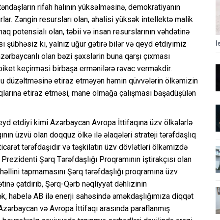
əndaşların rifah halının yüksəlməsinə, demokratiyanın
lar. Zəngin resursları olan, əhalisi yüksək intellektə malik
maq potensialı olan, təbii və insan resurslarının vəhdətinə
 şübhəsiz ki, yalnız uğur gətirə bilər və qeyd etdiyimiz
İ
 azərbaycanlı olan bəzi şəxslərin buna qarşı çıxması
iket keçirməsi birbaşa ermənilərə rəvac verməkdir.
u düzəltməsinə etiraz etməyən həmin qüvvələrin ölkəmizin
ıqlarına etiraz etməsi, mane olmağa çalışması başadüşülən
yd etdiyi kimi Azərbaycan Avropa İttifaqına üzv ölkələrlə
ının üzvü olan doqquz ölkə ilə əlaqələri strateji tərəfdaşlıq
ticarət tərəfdaşıdır və təşkilatın üzv dövlətləri ölkəmizdə
 Prezidenti Şərq Tərəfdaşlığı Proqramının iştirakçısı olan
əllini tapmamasını Şərq tərəfdaşlığı proqramına üzv
ətinə çatdırıb, Şərq-Qərb nəqliyyat dəhlizinin
k, habelə AB ilə enerji sahəsində əməkdaşlığımıza diqqət
Azərbaycan və Avropa İttifaqı arasında paraflanmış