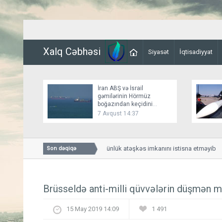
Xalq Cəbhəsi
Siyasət
İqtisadiyyat
İran ABŞ və İsrail
gəmilərinin Hörmüz
boğazından keçidini
bağlayır
7 Avqust 14:37
Bessent İranla 60 günlük atəşkəs imkanını istisna etməyib
Son dəqiqə
Brüsseldə anti-milli qüvvələrin düşmən mə
15 May 2019 14:09
1 491