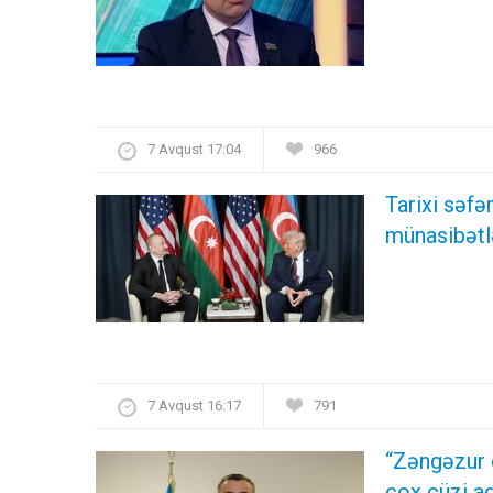
7 Avqust 17:04
966
Tarixi səf
münasibətl
7 Avqust 16:17
791
“Zəngəzur 
çox cüzi ad