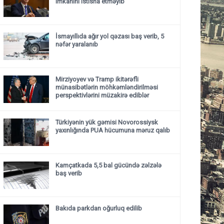
imkanını istisna etməyib
İsmayıllıda ağır yol qəzası baş verib, 5
nəfər yaralanıb
Mirziyoyev və Tramp ikitərəfli
münasibətlərin möhkəmləndirilməsi
perspektivlərini müzakirə ediblər
Türkiyənin yük gəmisi Novorossiysk
yaxınlığında PUA hücumuna məruz qalıb
Kamçatkada 5,5 bal gücündə zəlzələ
baş verib
Bakıda parkdan oğurluq edilib