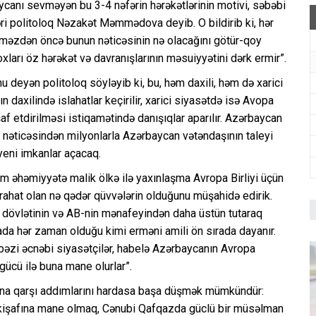
canı sevməyən bu 3-4 nəfərin hərəkətlərinin motivi, səbəbi
ləri politoloq Nəzakət Məmmədova deyib. O bildirib ki, hər
verməzdən öncə bunun nəticəsinin nə olacağını götür-qoy
çoxları öz hərəkət və davranışlarının məsuiyyətini dərk ermir”.
eyən politoloq söyləyib ki, bu, həm daxili, həm də xarici
 daxilində islahatlar keçirilir, xarici siyasətdə isə Avopa
şaf etdirilməsi istiqamətində danışıqlar aparılır. Azərbaycan
 nəticəsindən milyonlarla Azərbaycan vətəndaşının taleyi
 yeni imkanlar açacaq.
əhəmiyyətə malik ölkə ilə yaxınlaşma Avropa Birliyi üçün
rahat olan nə qədər qüvvələrin olduğunu müşahidə edirik.
n dövlətinin və AB-nin mənafeyindən daha üstün tutaraq
ada hər zaman olduğu kimi erməni amili ön sırada dayanır.
 bəzi əcnəbi siyasətçilər, habelə Azərbaycanın Avropa
gücü ilə buna mane olurlar”.
ana qarşı addımlarını hardasa başa düşmək mümkündür:
inkişafına mane olmaq, Cənubi Qafqazda güclü bir müsəlman