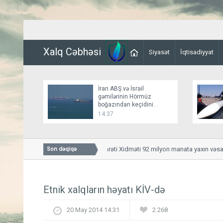
Xalq Cəbhəsi
Siyasət
İqtisadiyyat
İran ABŞ və İsrail
gəmilərinin Hörmüz
boğazından keçidini
bağlayır
14:37
Dövlət Maliyyə Nəzarəti Xidməti 92 milyon manata yaxın vəsaiti 
Son dəqiqə
Etnik xalqların həyatı KİV-də
20 May 2014 14:31
2 268