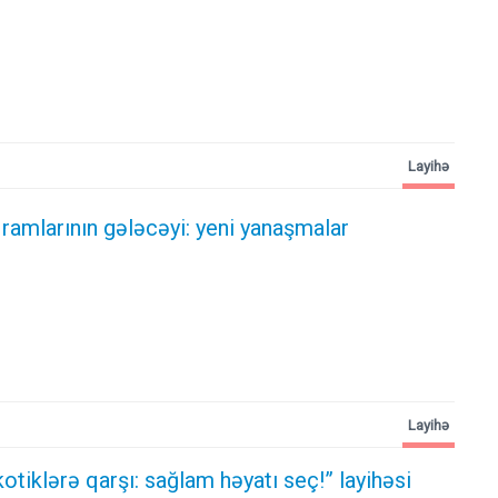
Layihə
ramlarının gələcəyi: yeni yanaşmalar
Layihə
otiklərə qarşı: sağlam həyatı seç!” layihəsi