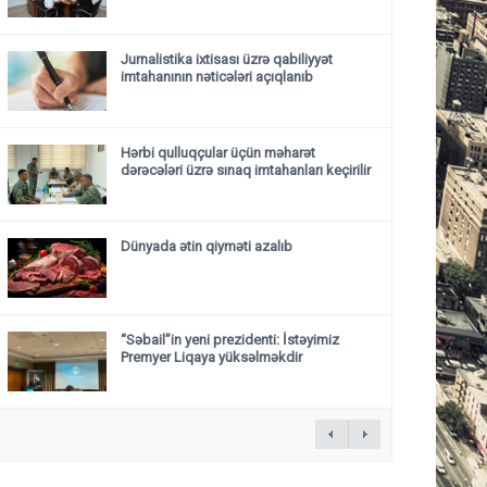
Jurnalistika ixtisası üzrə qabiliyyət
imtahanının nəticələri açıqlanıb
Hərbi qulluqçular üçün məharət
dərəcələri üzrə sınaq imtahanları keçirilir
Dünyada ətin qiyməti azalıb
“Səbail”in yeni prezidenti: İstəyimiz
Premyer Liqaya yüksəlməkdir