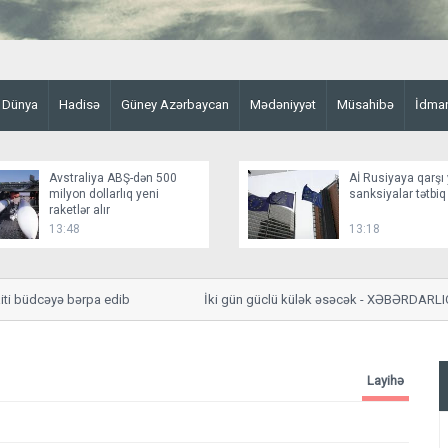
Dünya
Hadisə
Güney Azərbaycan
Mədəniyyət
Müsahibə
İdma
Avstraliya ABŞ-dən 500
Aİ Rusiyaya qarşı 
milyon dollarlıq yeni
sanksiyalar tətbiq
raketlər alır
13:48
13:18
büdcəyə bərpa edib
İki gün güclü külək əsəcək - XƏBƏRDARLIQ
Layihə