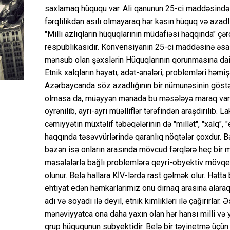
saxlamaq hüququ var. Ali qanunun 25-ci maddəsində isə 
fərqlilikdən asılı olmayaraq hər kəsin hüquq və azadl
"Milli azlıqların hüquqlarının müdafiəsi haqqında" ç
respublikasıdır. Konvensiyanın 25-ci maddəsinə əsas
mənsub olan şəxslərin Hüquqlarının qorunmasına dair
Etnik xalqların həyatı, adət-ənələri, problemləri hə
Azərbaycanda söz azadlığının bir nümunəsinin göstər
olmasa da, müəyyən mənada bu məsələyə maraq var və
öyrənilib, ayrı-ayrı müəlliflər tərəfindən araşdırılıb. 
cəmiyyətin müxtəlif təbəqələrinin də "millət", "xalq", "e
haqqında təsəvvürlərində qaranlıq nöqtələr çoxdur. Bə
bəzən isə onların arasında mövcud fərqlərə heç bir mə
məsələlərlə bağlı problemlərə qeyri-obyektiv mövqedən y
olunur. Belə hallara KİV-lərdə rast gəlmək olur. Hətta b
ehtiyat edən həmkarlarımız onu dırnaq arasına alaraq
adı və soyadı ilə deyil, etnik kimlikləri ilə çağırırlar
mənəviyyatca ona daha yaxın olan hər hansı milli və 
qrup hüququnun subyektidir. Belə bir təyinetmə üçün