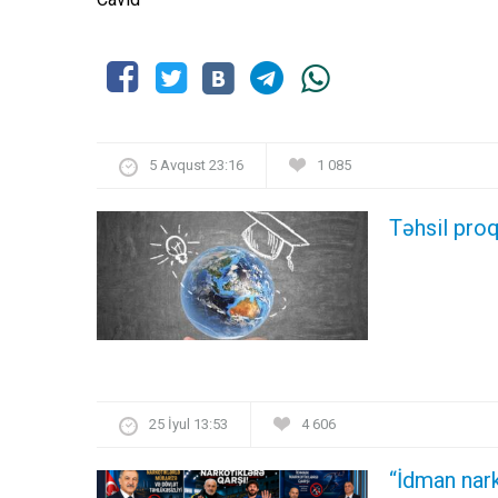
5 Avqust 23:16
1 085
Təhsil proq
25 İyul 13:53
4 606
“İdman nark