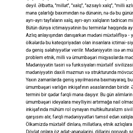
deyil. Əlbəttə, "millət", "xalq", "azsaylı xalq", "milli 
məna çalarlığı baxımından nə dünənin, nə də bu günün r
ayrı-ayrı tayfaların xalq, ayrı-ayrı xalqların tədricə
Bütün dünya ictimaiyyətinin bu terminlər haqqında ayd
Azlıq anlayışından danışarkən mədəni müxtəlifliyə - 
ölkələrdə bu kateqoriyadan olan insanlara ictimai-s
də geniş səlahiyyətlər verilir. Mədəniyyətin isə ən mü
problem etnik, milli və ümumbəşəri miqyaslarda mədən
Mədəniyyətin təsiri və funksiyaları müxtəlif sivilizas
mədəniyyətin daxili məzmun və strukturunda mövcud ola
Yaxın zamanlarda geniş yayılmasına baxmayaraq, bu an
ümumbəşəri varlığın inkişafının əsaslarından biridir.
termini bir qədər fərqli məna daşıyır. Bu gün alimlə
ümumbəşəri ideyalara meylliyini artırmağa nail olmaqd
inkişafında mühüm rol oynayan multikulturalizm sivili
qarşısını alır, fərqli mədəniyyətləri təmsil edən xalql
Ölkəmizdə müxtəlif dinlərə, millətlərə, etnik azlıqla
Dövlət onlara öz adət-ənənələrini, dillərini qoruyub 