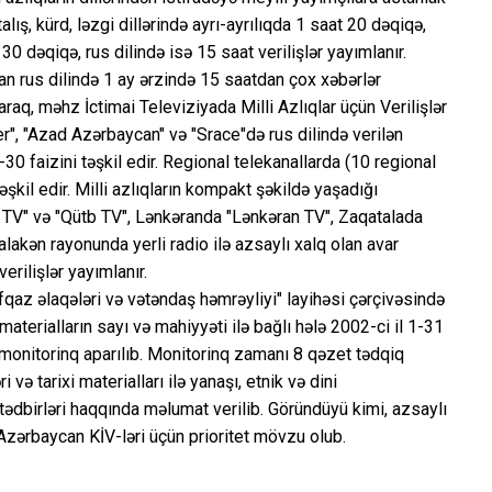
lış, kürd, ləzgi dillərində ayrı-ayrılıqda 1 saat 20 dəqiqə,
30 dəqiqə, rus dilində isə 15 saat verilişlər yayımlanır.
an rus dilində 1 ay ərzində 15 saatdan çox xəbərlər
raq, məhz İctimai Televiziyada Milli Azlıqlar üçün Verilişlər
r", "Azad Azərbaycan" və "Srace"də rus dilində verilən
5-30 faizini təşkil edir. Regional telekanallarda (10 regional
təşkil edir. Milli azlıqların kompakt şəkildə yaşadığı
TV" və "Qütb TV", Lənkəranda "Lənkəran TV", Zaqatalada
Balakən rayonunda yerli radio ilə azsaylı xalq olan avar
erilişlər yayımlanır.
qaz əlaqələri və vətəndaş həmrəyliyi" layihəsi çərçivəsində
aterialların sayı və mahiyyəti ilə bağlı hələ 2002-ci il 1-31
monitorinq aparılıb. Monitorinq zamanı 8 qəzet tədqiq
və tarixi materialları ilə yanaşı, etnik və dini
n tədbirləri haqqında məlumat verilib. Göründüyü kimi, azsaylı
 Azərbaycan KİV-ləri üçün prioritet mövzu olub.