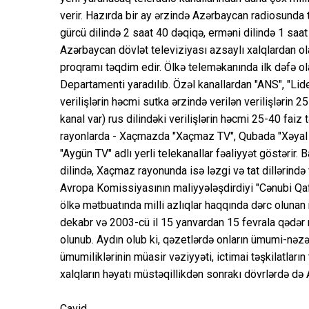
verir. Hazırda bir ay ərzində Azərbaycan radiosunda ta
gürcü dilində 2 saat 40 dəqiqə, erməni dilində 1 saat 
Azərbaycan dövlət televiziyası azsaylı xalqlardan ol
proqramı təqdim edir. Ölkə teleməkanında ilk dəfə ola
Departamenti yaradılıb. Özəl kanallardan "ANS", "Lide
verilişlərin həcmi sutka ərzində verilən verilişlərin 2
kanal var) rus dilindəki verilişlərin həcmi 25-40 faiz 
rayonlarda - Xaçmazda "Xaçmaz TV", Qubada "Xəyal 
"Aygün TV" adlı yerli telekanallar fəaliyyət göstərir. 
dilində, Xaçmaz rayonunda isə ləzgi və tat dillərində v
Avropa Komissiyasının maliyyələşdirdiyi "Cənubi Qaf
ölkə mətbuatında milli azlıqlar haqqında dərc olunan m
dekabr və 2003-cü il 15 yanvardan 15 fevrala qədər 
olunub. Aydın olub ki, qəzetlərdə onların ümumi-nəzəri 
ümumiliklərinin müasir vəziyyəti, ictimai təşkilatları
xalqların həyatı müstəqillikdən sonrakı dövrlərdə də
Cavid