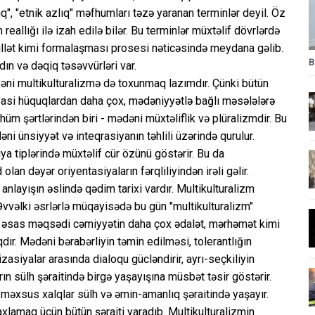
azlıq", "etnik azlıq" məfhumları təzə yaranan terminlər deyil. Öz
eallığı ilə izah edilə bilər. Bu terminlər müxtəlif dövrlərdə
n millət kimi formalaşması prosesi nəticəsində meydana gəlib.
B
ın və dəqiq təsəvvürləri var.
yəni multikulturalizmə də toxunmaq lazımdır. Çünki bütün
iyasi hüquqlardan daha çox, mədəniyyətlə bağlı məsələlərə
hüm şərtlərindən biri - mədəni müxtəliflik və plüralizmdir. Bu
i ünsiyyət və inteqrasiyanın təhlili üzərində qurulur.
iya tiplərində müxtəlif cür özünü göstərir. Bu da
n dəyər oriyentasiyaların fərqliliyindən irəli gəlir.
layışın əslində qədim tarixi vardır. Multikulturalizm
 Əvvəlki əsrlərlə müqayisədə bu gün "multikulturalizm"
rin əsas məqsədi cəmiyyətin daha çox ədalət, mərhəmət kimi
ır. Mədəni bərabərliyin təmin edilməsi, tolerantlığın
zasiyalar arasında dialoqu gücləndirir, ayrı-seçkiliyin
arın sülh şəraitində birgə yaşayışına müsbət təsir göstərir.
ra məxsus xalqlar sülh və əmin-amanlıq şəraitində yaşayır.
saxlamaq üçün bütün şəraiti yaradıb. Multikulturalizmin