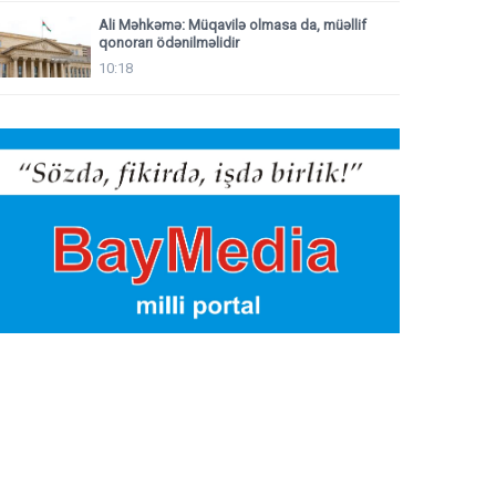
Ali Məhkəmə: Müqavilə olmasa da, müəllif
qonorarı ödənilməlidir
10:18