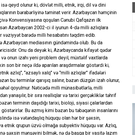
qeyd olunur ki, dövlət milli, etnik, irqi, dil və dini
ıqlarının bərabərliyinə təminat verir. Azərbaycan həmçinin
ərçivə Konvensiyasına qoşulan Cənubi Qafqazın ilk
ən Azərbaycan 2002-ci il iyunun 4-də milli azlıqlara
 vəziyyət barədə milli hesabatını təqdim edib.
mişə Azərbaycan mediasının gündəmində olub. Bu da
icisidir. Onu da deyək ki, Azərbaycanda kifayət qədər
 onun izahı yeni problem deyil, müxtəlif vaxtlarda
Lakin son bir neçə ildə aparılan araşdırmalar göstərdi ki,
tnik azlıq", "azsaylı xalq" və "milli azlıqlar" ifadələri
zən bu terminlər qarışıq salınır, bəzən düzgün izah olunur,
həl qoyulmur. Nəticədə milli münasibətlərlə, milli
anaşılır, bir sıra reallıqlar və tarixi gerçəkliklər təhrif
əzən terminin daşıdığı tarixi, bioloji, siyasi çalarlardan
 göstərirlər. Bu azmış kimi bəzən bu təbəqənin insanlarını
. Əslində isə vətəndaşlıq hüququ olan hər bir şəxsin,
ya etnik qrupun üzvü olmağa subyektiv hüququ var. Azlıq,
 nə şəxsin mənşəyini bilmək, nə də başqa bir vasitə lazım