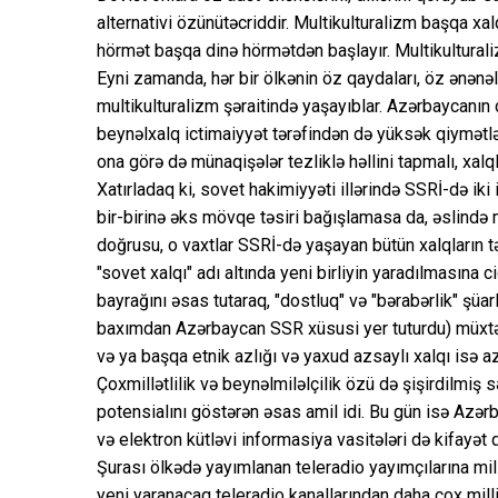
alternativi özünütəcriddir. Multikulturalizm başqa x
hörmət başqa dinə hörmətdən başlayır. Multikulturalizm
Eyni zamanda, hər bir ölkənin öz qaydaları, öz ənənə
multikulturalizm şəraitində yaşayıblar. Azərbaycanın d
beynəlxalq ictimaiyyət tərəfindən də yüksək qiymətlənd
ona görə də münaqişələr tezliklə həllini tapmalı, xalql
Xatırladaq ki, sovet hakimiyyəti illərində SSRİ-də iki 
bir-birinə əks mövqe təsiri bağışlamasa da, əslində 
doğrusu, o vaxtlar SSRİ-də yaşayan bütün xalqların tə
"sovet xalqı" adı altında yeni birliyin yaradılmasına c
bayrağını əsas tutaraq, "dostluq" və "bərabərlik" şüar
baxımdan Azərbaycan SSR xüsusi yer tuturdu) müxtəlif 
və ya başqa etnik azlığı və yaxud azsaylı xalqı isə a
Çoxmillətlilik və beynəlmiləlçilik özü də şişirdilmiş
potensialını göstərən əsas amil idi. Bu gün isə Azərb
və elektron kütləvi informasiya vasitələri də kifayət
Şurası ölkədə yayımlanan teleradio yayımçılarına mill
yeni yaranacaq teleradio kanallarından daha çox milli 