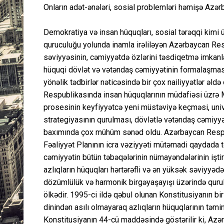
Onların adət-ənələri, sosial problemləri həmişə Az
Demokratiya və insan hüquqları, sosial tərəqqi kimi
quruculuğu yolunda inamla irəliləyən Azərbaycan Respub
səviyyəsinin, cəmiyyətdə özlərini təsdiqetmə imkanlar
hüquqi dövlət və vətəndaş cəmiyyətinin formalaşması
yönəlik tədbirlər nəticəsində bir çox nailiyyətlər əld
Respublikasında insan hüquqlarının müdafiəsi üzrə Mi
prosesinin keyfiyyətcə yeni müstəviyə keçməsi, uni
strategiyasının qurulması, dövlətlə vətəndaş cəmiyyə
baxımında çox mühüm sənəd oldu. Azərbaycan Respub
Fəaliyyət Planının icra vəziyyəti mütəmadi qaydada təh
cəmiyyətin bütün təbəqələrinin nümayəndələrinin iştirak
azlıqların hüquqları hərtərəfli və ən yüksək səviyyədə
dözümlülük və harmonik birgəyaşayışı üzərində qurulan
ölkədir. 1995-ci ildə qəbul olunan Konstitusiyanın bir
dinindən asılı olmayaraq azlıqların hüquqlarının təmi
Konstitusiyanın 44-cü maddəsində göstərilir ki, Azə