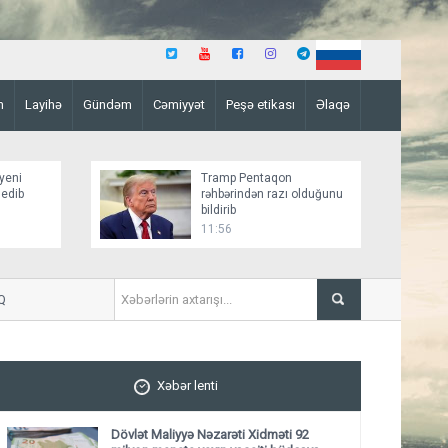
n
Layihə
Gündəm
Cəmiyyət
Peşə etikası
Əlaqə
yeni
Tramp Pentaqon
 edib
rəhbərindən razı olduğunu
bildirib
11:56
“Zəngəzur dəhlizinin açılması
Xəbər lenti
Dövlət Maliyyə Nəzarəti Xidməti 92