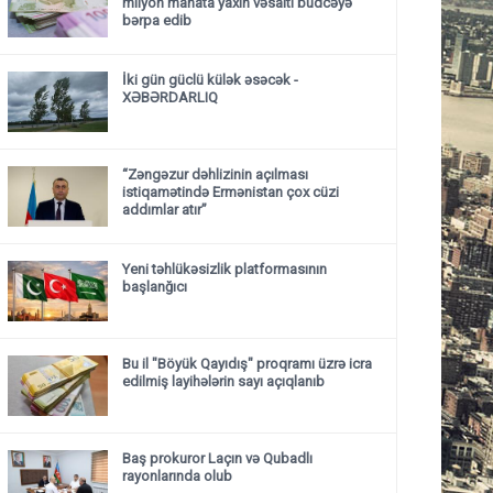
milyon manata yaxın vəsaiti büdcəyə
bərpa edib
İki gün güclü külək əsəcək -
XƏBƏRDARLIQ
“Zəngəzur dəhlizinin açılması
istiqamətində Ermənistan çox cüzi
addımlar atır”
Yeni təhlükəsizlik platformasının
başlanğıcı
Bu il "Böyük Qayıdış" proqramı üzrə icra
edilmiş layihələrin sayı açıqlanıb
Baş prokuror Laçın və Qubadlı
rayonlarında olub