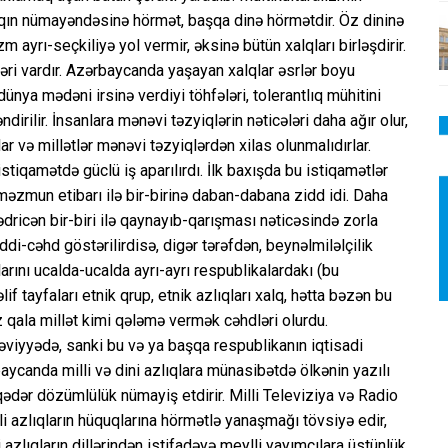
alqın nümayəndəsinə hörmət, başqa dinə hörmətdir. Öz dininə
 ayrı-seçkiliyə yol vermir, əksinə bütün xalqları birləşdirir.
ləri vardır. Azərbaycanda yaşayan xalqlar əsrlər boyu
ünya mədəni irsinə verdiyi töhfələri, tolerantlıq mühitini
irilir. İnsanlara mənəvi təzyiqlərin nəticələri daha ağır olur,
ar və millətlər mənəvi təzyiqlərdən xilas olunmalıdırlar.
istiqamətdə güclü iş aparılırdı. İlk baxışda bu istiqamətlər
məzmun etibarı ilə bir-birinə daban-dabana zidd idi. Daha
dricən bir-biri ilə qaynayıb-qarışması nəticəsində zorla
iddi-cəhd göstərilirdisə, digər tərəfdən, beynəlmiləlçilik
larını ucalda-ucalda ayrı-ayrı respublikalardakı (bu
tayfaları etnik qrup, etnik azlıqları xalq, hətta bəzən bu
z qala millət kimi qələmə vermək cəhdləri olurdu.
 səviyyədə, sanki bu və ya başqa respublikanın iqtisadi
aycanda milli və dini azlıqlara münasibətdə ölkənin yazılı
 qədər dözümlülük nümayiş etdirir. Milli Televiziya və Radio
i azlıqların hüquqlarına hörmətlə yanaşmağı tövsiyə edir,
azlıqların dillərindən istifadəyə meylli yayımçılara üstünlük