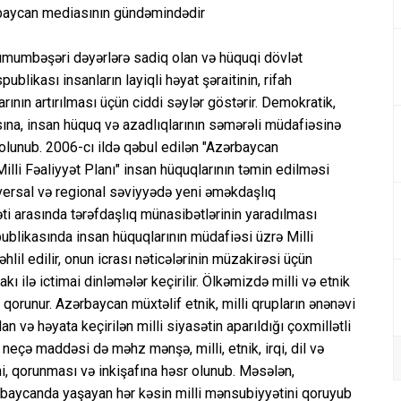
ərbaycan mediasının gündəmindədir
 ümumbəşəri dəyərlərə sadiq olan və hüquqi dövlət
likası insanların layiqli həyat şəraitinin, rifah
ının artırılması üçün ciddi səylər göstərir. Demokratik,
na, insan hüquq və azadlıqlarının səmərəli müdafiəsinə
ə olunub. 2006-cı ildə qəbul edilən "Azərbaycan
lli Fəaliyyət Planı" insan hüquqlarının təmin edilməsi
versal və regional səviyyədə yeni əməkdaşlıq
ti arasında tərəfdaşlıq münasibətlərinin yaradılması
likasında insan hüquqlarının müdafiəsi üzrə Milli
lil edilir, onun icrası nəticələrinin müzakirəsi üçün
ı ilə ictimai dinləmələr keçirilir. Ölkəmizdə milli və etnik
 qorunur. Azərbaycan müxtəlif etnik, milli qrupların ənənəvi
 və həyata keçirilən milli siyasətin aparıldığı çoxmillətli
 neçə maddəsi də məhz mənşə, milli, etnik, irqi, dil və
ni, qorunması və inkişafına həsr olunub. Məsələn,
rbaycanda yaşayan hər kəsin milli mənsubiyyətini qoruyub