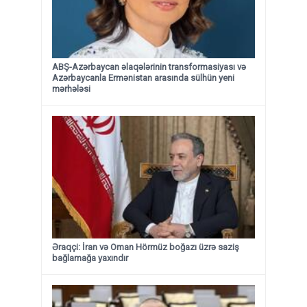
ABŞ-Azərbaycan əlaqələrinin transformasiyası və
Azərbaycanla Ermənistan arasında sülhün yeni
mərhələsi
Əraqçi: İran və Oman Hörmüz boğazı üzrə saziş
bağlamağa yaxındır