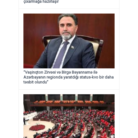
çıxarmağa hazırlaşır
“Vaşinqton Zirvəsi və Birgə Bəyannamə ilə
Azərbayanın regionda yaratdığı status-kvo bir daha
təsbit olundu”