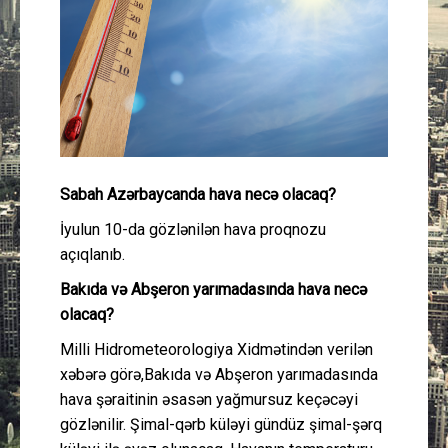
Güney Azərbaycan
Mədəniyyət
Müsahibə
İdman
Sabah Azərbaycanda hava necə olacaq?
Layihə
İyulun 10-da gözlənilən hava proqnozu
açıqlanıb.
Gündəm
Bakıda və Abşeron yarımadasında hava necə
olacaq?
Cəmiyyət
Milli Hidrometeorologiya Xidmətindən verilən
xəbərə görə,Bakıda və Abşeron yarımadasında
Peşə etikası
hava şəraitinin əsasən yağmursuz keçəcəyi
gözlənilir. Şimal-qərb küləyi gündüz şimal-şərq
Əlaqə