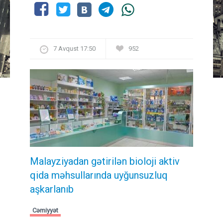
7 Avqust 17:50
952
Malayziyadan gətirilən bioloji aktiv
qida məhsullarında uyğunsuzluq
aşkarlanıb
Cəmiyyət