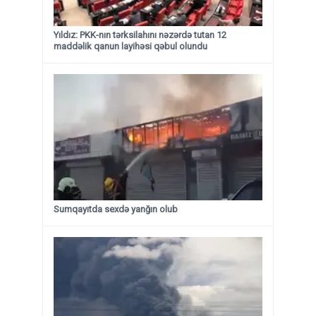
Yıldız: PKK-nın tərksilahını nəzərdə tutan 12
maddəlik qanun layihəsi qəbul olundu ​​​​​​​
Sumqayıtda sexdə yanğın olub