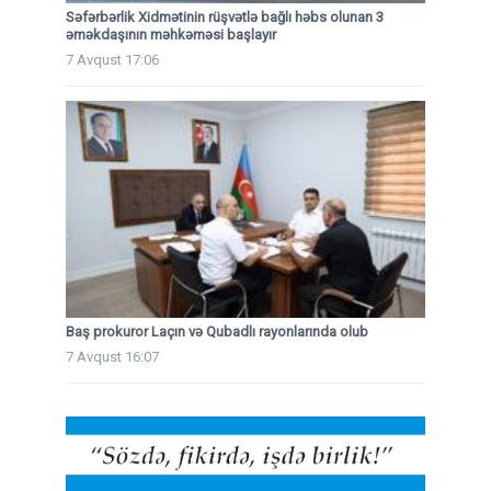
Səfərbərlik Xidmətinin rüşvətlə bağlı həbs olunan 3
əməkdaşının məhkəməsi başlayır
7 Avqust 17:06
Baş prokuror Laçın və Qubadlı rayonlarında olub
7 Avqust 16:07