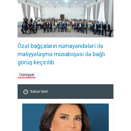
Özəl bağçaların nümayəndələri ilə
maliyyələşmə müsabiqəsi ilə bağlı
görüş keçirilib
Cəmiyyət
Xəbər lenti