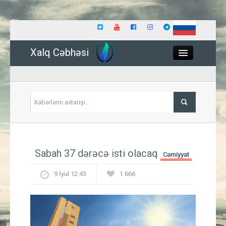
Xalq Cəbhəsi
Close
Siyasət
Sabah 37 dərəcə isti olacaq
Cəmiyyət
İqtisadiyyat
9 İyul 12:43
1 666
Dünya
Hadisə