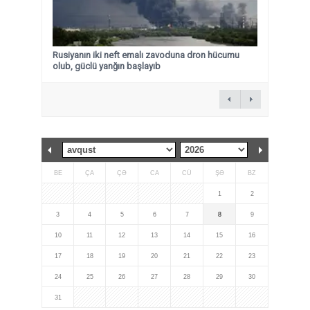
Rusiyanın iki neft emalı zavoduna dron hücumu
olub, güclü yanğın başlayıb
BE
ÇA
ÇƏ
CA
CÜ
ŞƏ
BZ
1
2
3
4
5
6
7
8
9
10
11
12
13
14
15
16
17
18
19
20
21
22
23
24
25
26
27
28
29
30
31