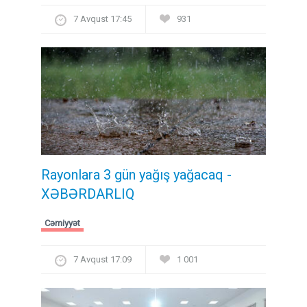
7 Avqust 17:45
931
Rayonlara 3 gün yağış yağacaq -
XƏBƏRDARLIQ
Cəmiyyət
7 Avqust 17:09
1 001