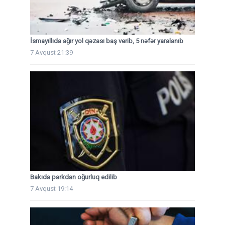
İsmayıllıda ağır yol qəzası baş verib, 5 nəfər yaralanıb
7 Avqust 21:39
Bakıda parkdan oğurluq edilib
7 Avqust 19:14