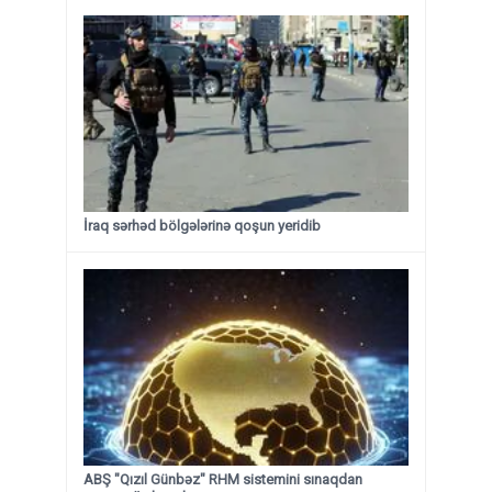
İraq sərhəd bölgələrinə qoşun yeridib
ABŞ "Qızıl Günbəz" RHM sistemini sınaqdan