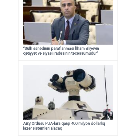
“Sülh sənədinin paraflanması İlham Əliyevin
qətiyyət və siyasi iradəsinin təcəssümüdür”
ABŞ Ordusu PUA-lara qarşı 400 milyon dollarlıq
lazer sistemləri alacaq