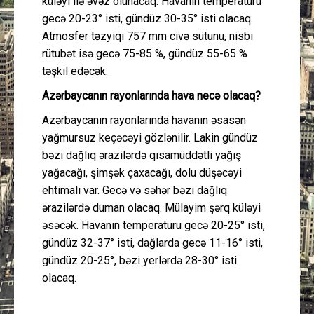
küləyi ilə əvəz olunacaq. Havanın temperaturu
gecə 20-23° isti, gündüz 30-35° isti olacaq.
Atmosfer təzyiqi 757 mm civə sütunu, nisbi
rütubət isə gecə 75-85 %, gündüz 55-65 %
təşkil edəcək.
Azərbaycanın rayonlarında hava necə olacaq?
Azərbaycanın rayonlarında havanın əsasən
yağmursuz keçəcəyi gözlənilir. Lakin gündüz
bəzi dağlıq ərazilərdə qısamüddətli yağış
yağacağı, şimşək çaxacağı, dolu düşəcəyi
ehtimalı var. Gecə və səhər bəzi dağlıq
ərazilərdə duman olacaq. Mülayim şərq küləyi
əsəcək. Havanın temperaturu gecə 20-25° isti,
gündüz 32-37° isti, dağlarda gecə 11-16° isti,
gündüz 20-25°, bəzi yerlərdə 28-30° isti
olacaq.