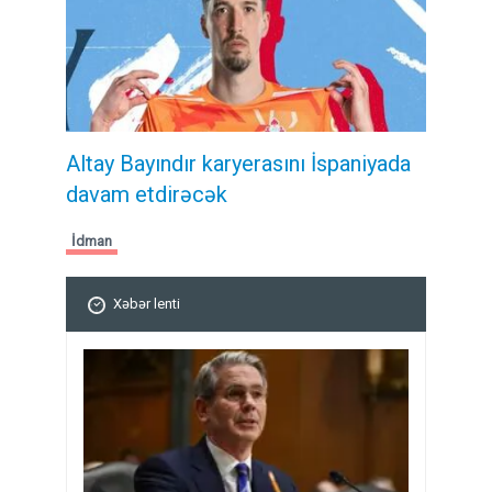
Altay Bayındır karyerasını İspaniyada
davam etdirəcək
İdman
Xəbər lenti