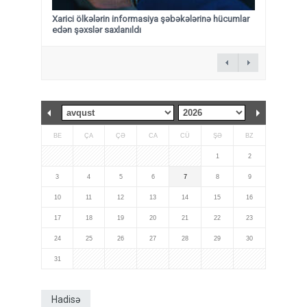
Xarici ölkələrin informasiya şəbəkələrinə hücumlar
edən şəxslər saxlanıldı
BE
ÇA
ÇƏ
CA
CÜ
ŞƏ
BZ
1
2
3
4
5
6
7
8
9
10
11
12
13
14
15
16
17
18
19
20
21
22
23
24
25
26
27
28
29
30
31
Hadisə