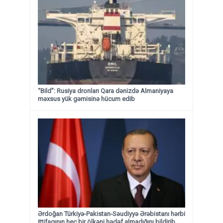
“Bild”: Rusiya dronları Qara dənizdə Almaniyaya
məxsus yük gəmisinə hücum edib
Ərdoğan Türkiyə-Pakistan-Səudiyyə Ərəbistanı hərbi
ittifaqının heç bir ölkəni hədəf almadığını bildirib