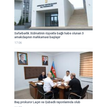
Səfərbərlik Xidmətinin rüşvətlə bağlı həbs olunan 3
əməkdaşının məhkəməsi başlayır
17:06
Baş prokuror Laçın və Qubadlı rayonlarında olub