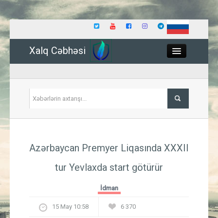
Xalq Cəbhəsi
Close
Siyasət
Azərbaycan Premyer Liqasında XXXII
İqtisadiyyat
tur Yevlaxda start götürür
Dünya
İdman
Hadisə
15 May 10:58
6 370