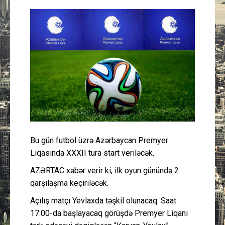
Güney Azərbaycan
Mədəniyyət
Müsahibə
İdman
Layihə
Bu gün futbol üzrə Azərbaycan Premyer
Gündəm
Liqasında XXXII tura start veriləcək.
Cəmiyyət
AZƏRTAC xəbər verir ki, ilk oyun günündə 2
qarşılaşma keçiriləcək.
Peşə etikası
Açılış matçı Yevlaxda təşkil olunacaq. Saat
17:00-da başlayacaq görüşdə Premyer Liqanı
Əlaqə