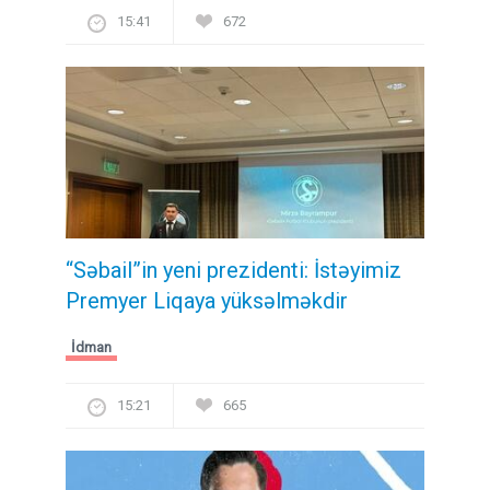
15:41
672
“Səbail”in yeni prezidenti: İstəyimiz
Premyer Liqaya yüksəlməkdir
İdman
15:21
665