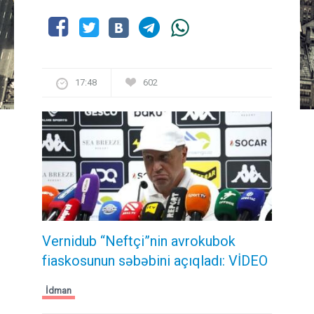
17:48
602
Vernidub “Neftçi”nin avrokubok
fiaskosunun səbəbini açıqladı: VİDEO
İdman