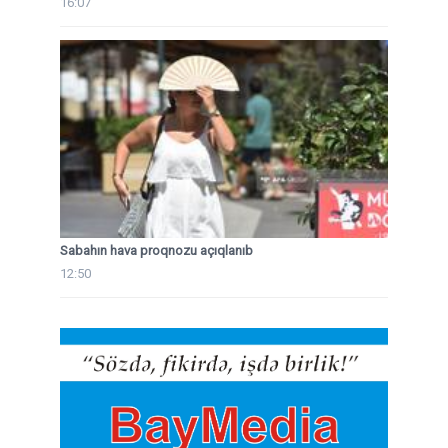
16:07
Sabahın hava proqnozu açıqlanıb
12:50