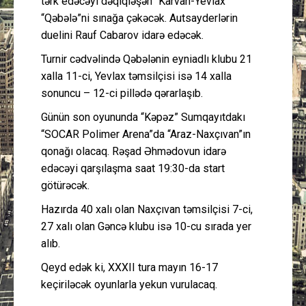
tərk edəcəyi dəqiqləşən “Karvan-Yevlax”
“Qəbələ”ni sınağa çəkəcək. Autsayderlərin
duelini Rauf Cabarov idarə edəcək.
Turnir cədvəlində Qəbələnin eyniadlı klubu 21
xalla 11-ci, Yevlax təmsilçisi isə 14 xalla
sonuncu – 12-ci pillədə qərarlaşıb.
Günün son oyununda “Kəpəz” Sumqayıtdakı
“SOCAR Polimer Arena”da “Araz-Naxçıvan”ın
qonağı olacaq. Rəşad Əhmədovun idarə
edəcəyi qarşılaşma saat 19:30-da start
götürəcək.
Hazırda 40 xalı olan Naxçıvan təmsilçisi 7-ci,
27 xalı olan Gəncə klubu isə 10-cu sırada yer
alıb.
Qeyd edək ki, XXXII tura mayın 16-17
keçiriləcək oyunlarla yekun vurulacaq.