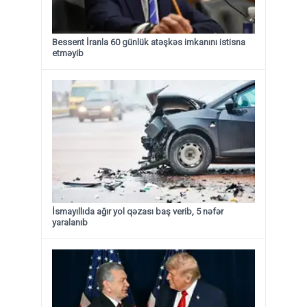
Bessent İranla 60 günlük atəşkəs imkanını istisna
etməyib
İsmayıllıda ağır yol qəzası baş verib, 5 nəfər
yaralanıb