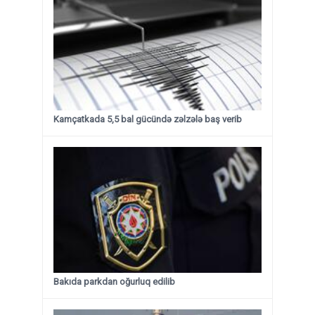
Kamçatkada 5,5 bal gücündə zəlzələ baş verib
Bakıda parkdan oğurluq edilib