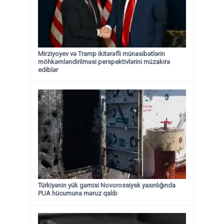
Mirziyoyev və Tramp ikitərəfli münasibətlərin
möhkəmləndirilməsi perspektivlərini müzakirə
ediblər
Türkiyənin yük gəmisi Novorossiysk yaxınlığında
PUA hücumuna məruz qalıb