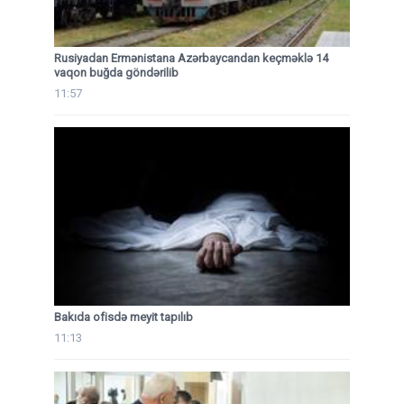
Rusiyadan Ermənistana Azərbaycandan keçməklə 14
vaqon buğda göndərilib
11:57
Bakıda ofisdə meyit tapılıb
11:13