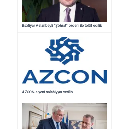
Bəxtiyar Aslanbəyli “Şöhrət” ordeni ilə təltif edilib
AZCON-a yeni səlahiyyət verilib