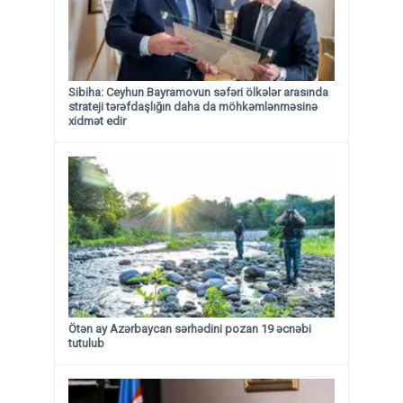
Sibiha: Ceyhun Bayramovun səfəri ölkələr arasında
strateji tərəfdaşlığın daha da möhkəmlənməsinə
xidmət edir
Ötən ay Azərbaycan sərhədini pozan 19 əcnəbi
tutulub