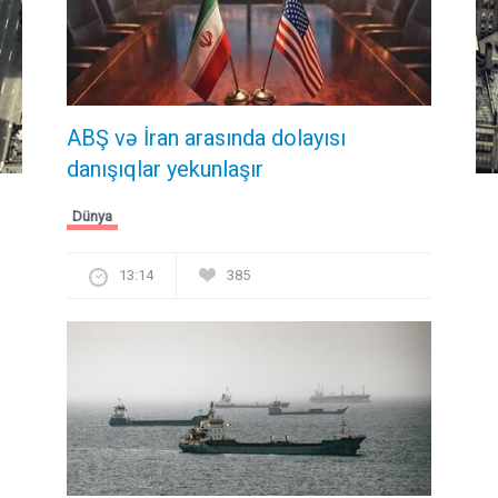
ABŞ və İran arasında dolayısı
danışıqlar yekunlaşır
Dünya
13:14
385