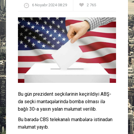
6 Noyabr 2024 08:29
2 765
Güney Azərbaycan
Mədəniyyət
Müsahibə
İdman
Layihə
Gündəm
Bu gün prezident seçkilərinin keçirildiyi ABŞ-
Cəmiyyət
da seçki məntəqələrində bomba olması ilə
bağlı 30-a yaxın yalan məlumat verilib.
Peşə etikası
Bu barədə CBS telekanalı mənbələrə istinadən
məlumat yayıb.
Əlaqə