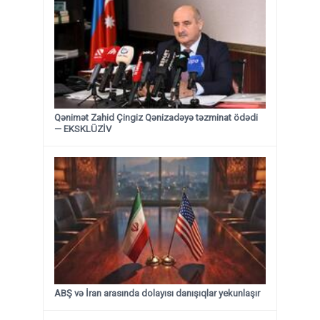
Qənimət Zahid Çingiz Qənizadəyə təzminat ödədi
— EKSKLÜZİV
ABŞ və İran arasında dolayısı danışıqlar yekunlaşır