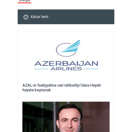
Xəbər lenti
AZAL-ın fəaliyyətinə cari rəhbərliyi İdarə Heyəti
həyata keçirəcək