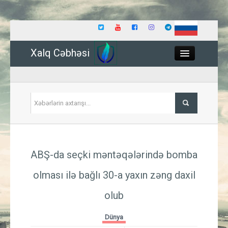
Xalq Cəbhəsi
Close
Siyasət
ABŞ-da seçki məntəqələrində bomba
İqtisadiyyat
olması ilə bağlı 30-a yaxın zəng daxil
Dünya
olub
Hadisə
Dünya