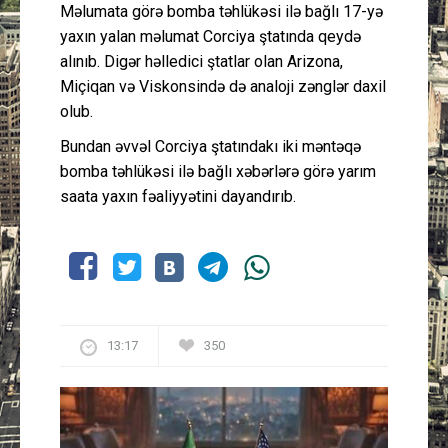
Məlumata görə bomba təhlükəsi ilə bağlı 17-yə
yaxın yalan məlumat Corciya ştatında qeydə
alınıb. Digər həlledici ştatlar olan Arizona,
Miçiqan və Viskonsində də analoji zənglər daxil
olub.
Bundan əvvəl Corciya ştatındakı iki məntəqə
bomba təhlükəsi ilə bağlı xəbərlərə görə yarım
saata yaxın fəaliyyətini dayandırıb.
13:17
350