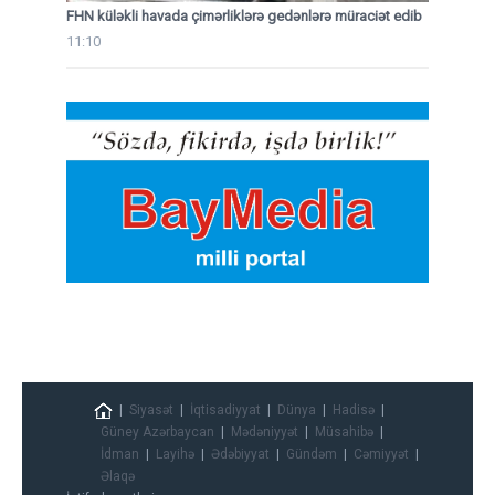
FHN küləkli havada çimərliklərə gedənlərə müraciət edib
11:10
Siyasət
İqtisadiyyat
Dünya
Hadisə
Güney Azərbaycan
Mədəniyyət
Müsahibə
İdman
Layihə
Ədəbiyyat
Gündəm
Cəmiyyət
Əlaqə