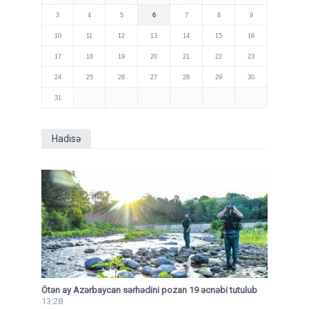
3
4
5
6
7
8
9
10
11
12
13
14
15
16
17
18
19
20
21
22
23
24
25
26
27
28
29
30
31
Hadisə
Ötən ay Azərbaycan sərhədini pozan 19 əcnəbi tutulub
13:28