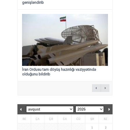
genişləndirib
İran Ordusu tam döyüş hazırılığı vəziyyətində
olduğunu bildirib
BE
ÇA
ÇƏ
CA
CÜ
ŞƏ
BZ
1
2