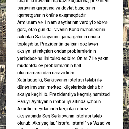
tələbi ilə İrəvanın mərkəzi küçələrinə, prezident
sarayının qarşısına və dövlət başçısının
iqamətgahının önünə axışmaqdadır.
Armlur.am və 1in.am saytlarının verdiyi xəbərə
görə, ötən gün də İrəvanın Kond məhəlləsinin
sakinləri Sərkisyanın iqamətgahının önünə
toplaşıblar. Prezidentin gəlişini gözləyən
aksiya iştirakçıları ondan problemlərinin
yerindəcə həllini tələb ediblər. Onlar 7 ilə yaxın
müddətdə ev problemlərinin həll
olunmamasından narazıdırlar.
Xatırladaq ki, Sərkisyanın istefası tələbi ilə
dünən İrəvanın mərkəzi küçələrində daha bir
aksiya keçirilib. Prezidentliyə keçmiş namizəd
Paruyr Ayrikyanın rəhbərliyi altında şəhərin
Azadlıq meydanında keçirilən etiraz
aksiyasında Serj Sərkisyanın istefası tələb
olunub. Aksiyaçılar, "İstefa, istefa!" və "Azad və