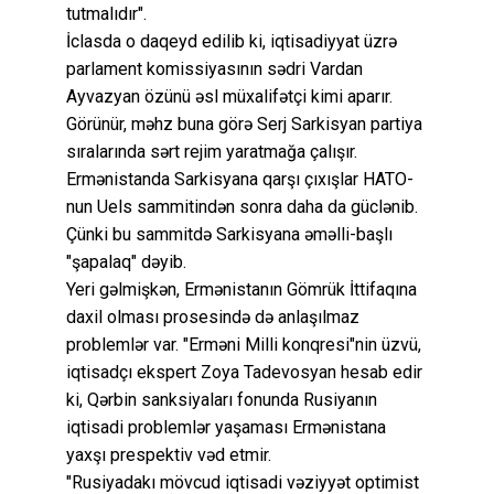
tutmalıdır".
İclasda o daqeyd edilib ki, iqtisadiyyat üzrə
parlament komissiyasının sədri Vardan
Ayvazyan özünü əsl müxalifətçi kimi aparır.
Görünür, məhz buna görə Serj Sarkisyan partiya
sıralarında sərt rejim yaratmağa çalışır.
Ermənistanda Sarkisyana qarşı çıxışlar HATO-
nun Uels sammitindən sonra daha da güclənib.
Çünki bu sammitdə Sarkisyana əməlli-başlı
"şapalaq" dəyib.
Yeri gəlmişkən, Ermənistanın Gömrük İttifaqına
daxil olması prosesində də anlaşılmaz
problemlər var. "Erməni Milli konqresi"nin üzvü,
iqtisadçı ekspert Zoya Tadevosyan hesab edir
ki, Qərbin sanksiyaları fonunda Rusiyanın
iqtisadi problemlər yaşaması Ermənistana
yaxşı prespektiv vəd etmir.
"Rusiyadakı mövcud iqtisadi vəziyyət optimist