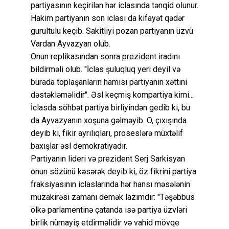
partiyasının keçirilən hər iclasında tənqid olunur.
Hakim partiyanın son iclası da kifayət qədər
gurultulu keçib. Sakitliyi pozan partiyanın üzvü
Vardan Ayvazyan olub.
Onun replikasından sonra prezident iradını
bildirməli olub. "İclas şuluqluq yeri deyil və
burada toplaşanların hamısı partiyanın xəttini
dəstəkləməlidir". Əsl keçmiş kompartiya kimi...
İclasda söhbət partiya birliyindən gedib ki, bu
da Ayvazyanın xoşuna gəlməyib. O, çıxışında
deyib ki, fikir ayrılıqları, proseslərə müxtəlif
baxışlar əsl demokratiyadır.
Partiyanın lideri və prezident Serj Sarkisyan
onun sözünü kəsərək deyib ki, öz fikrini partiya
fraksiyasının iclaslarında hər hansı məsələnin
müzakirəsi zamanı demək lazımdır: "Təşəbbüs
ölkə parlamentinə çatanda isə partiya üzvləri
birlik nümayiş etdirməlidir və vahid mövqe