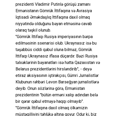
prezidenti Vladimir Putinlə görüşü zamanı
Ermənistanın Gömrük İttifaqına və Avrasiya
İqtisadi Əməkdaşlıq İttifaqına daxil olmaq
niyyətində olduğunu bəyan etməsinə cavab
olaraq təşkil olunub.
"Gömrük İttifaqı Rusiya imperiyasının bərpa
edilməsinin ssenarisi olub. Ukraynasız isə bu
təşəbbüs ciddi qəbul oluna bilməz, Gömrük
İttifaqı Ukraynasız iflasa düçardır. Bəzi Rusiya
təlxəklərinin bəyanatları isə hətta Qazaxıstan və
Belarus prezidentlərini hirsləndirib", - deyə
etiraz aksiyasının iştirakçısı, Gümri Jurnalistlər
Klubunun rəhbəri Levon Barseğyan jurnalistlərə
deyib. Onun sözlərinə görə, Ermənistan
prezidentinin "bütün erməni xalqı adından belə
bir qərar qəbul etməyə haqqı olmayıb".
"Gömrük İttifaqına daxil olmaq ölkəmizin
müstəqilliyini təhlükə altına qoyur. Odur ki, biz