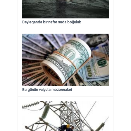
Beyləqanda bir nəfər suda boğulub
Bu günün valyuta məzənnələri