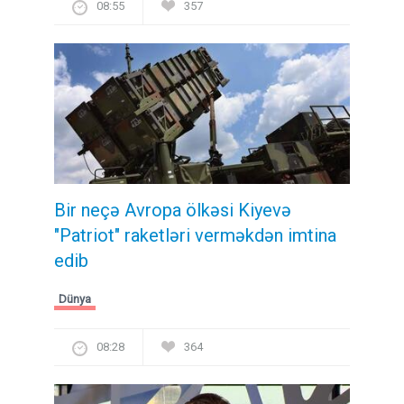
08:55
357
Bir neçə Avropa ölkəsi Kiyevə
"Patriot" raketləri verməkdən imtina
edib
Dünya
08:28
364