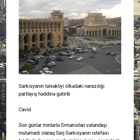
Güney Azərbaycan
Mədəniyyət
Müsahibə
İdman
Layihə
Sarkisyanın təlxəkliyi ölkədəki narazılığı
Gündəm
partlayış həddinə gətirib
Cəmiyyət
Cavid
Peşə etikası
Son günlər minlərlə Ermənistan vətəndaşı
mütəmadi olaraq Serj Sərkisyanın istefası
Əlaqə