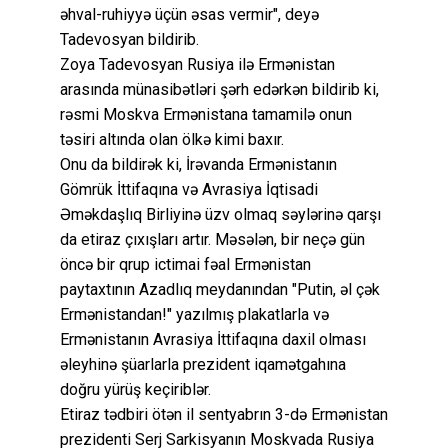
əhval-ruhiyyə üçün əsas vermir", deyə
Tadevosyan bildirib.
Zoya Tadevosyan Rusiya ilə Ermənistan
arasında münasibətləri şərh edərkən bildirib ki,
rəsmi Moskva Ermənistana tamamilə onun
təsiri altında olan ölkə kimi baxır.
Onu da bildirək ki, İrəvanda Ermənistanın
Gömrük İttifaqına və Avrasiya İqtisadi
Əməkdaşlıq Birliyinə üzv olmaq səylərinə qarşı
da etiraz çıxışları artır. Məsələn, bir neçə gün
öncə bir qrup ictimai fəal Ermənistan
paytaxtının Azadlıq meydanından "Putin, əl çək
Ermənistandan!" yazılmış plakatlarla və
Ermənistanın Avrasiya İttifaqına daxil olması
əleyhinə şüarlarla prezident iqamətgahına
doğru yürüş keçiriblər.
Etiraz tədbiri ötən il sentyabrın 3-də Ermənistan
prezidenti Serj Sarkisyanın Moskvada Rusiya