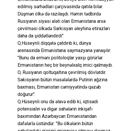
edilmiş sərhədləri çərçivəsində qatıla bilər.
Düşmən ölkə də razılaşdı. Həmin tədbirdə
Rusiyanın siyasi aləti olan Ermənistana arxa
çevirməsi ölkədə Sarkisyan əleyhinə etirazları
daha da şiddətləndirdi".
Q.Hüseynli diqqətə çatdırıb ki, dünya
arenasında Ermənistana saymazyana yanaşılır:
"Bunu da erməni politoloqlar yaxşı görürlər.
Ermənistanın heç bir beynəlxalq imici qalmayıb.
O, Rusiyanın qoltuqaltına çevrilmiş dövlətdir.
Sakisyanın bütün məsələlərdə Putinin ağzına
baxması, Ermənistan cəmiyyətində qəzəb
doğurur".
Q.Hüseynli onu da əlavə edib ki, iqtisadi
potensialın və digər sahələrin inkişafı
baxımından Azərbaycan Ermənistandan
dəfələrlə üstündür: "Bu ölkələrin bütün
sahələrdəki gücünü müqayisə etməyə dəyməz.