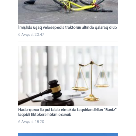
İmişlidə uşaq velosepedlə traktorun altında qalaraq ölüb
6 Avqust 20:47
Hədə-qorxu ilə pul tələb etməkdə təqsirləndirilən "Bəniz"
ləqəbli tiktokerə hökm oxunub
6 Avqust 18:20