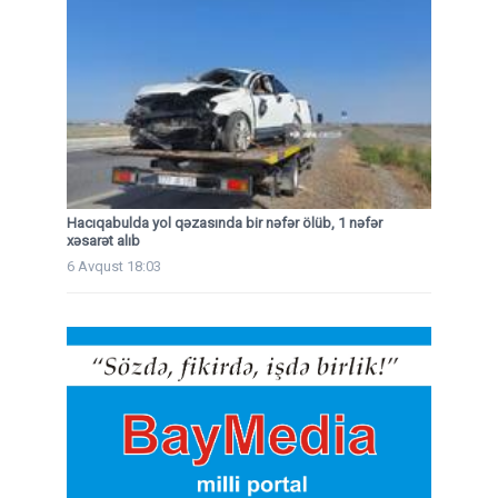
Hacıqabulda yol qəzasında bir nəfər ölüb, 1 nəfər
xəsarət alıb
6 Avqust 18:03