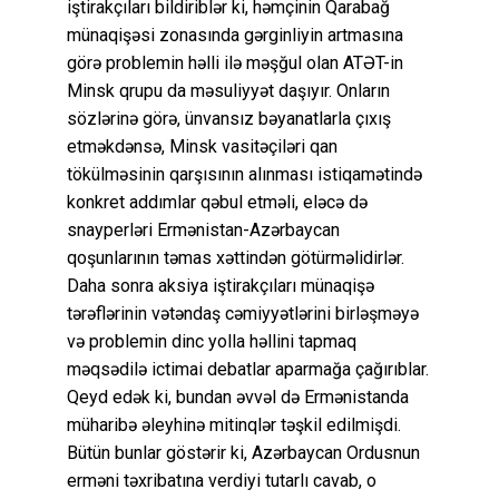
iştirakçıları bildiriblər ki, həmçinin Qarabağ
münaqişəsi zonasında gərginliyin artmasına
görə problemin həlli ilə məşğul olan ATƏT-in
Minsk qrupu da məsuliyyət daşıyır. Onların
sözlərinə görə, ünvansız bəyanatlarla çıxış
etməkdənsə, Minsk vasitəçiləri qan
tökülməsinin qarşısının alınması istiqamətində
konkret addımlar qəbul etməli, eləcə də
snayperləri Ermənistan-Azərbaycan
qoşunlarının təmas xəttindən götürməlidirlər.
Daha sonra aksiya iştirakçıları münaqişə
tərəflərinin vətəndaş cəmiyyətlərini birləşməyə
və problemin dinc yolla həllini tapmaq
məqsədilə ictimai debatlar aparmağa çağırıblar.
Qeyd edək ki, bundan əvvəl də Ermənistanda
müharibə əleyhinə mitinqlər təşkil edilmişdi.
Bütün bunlar göstərir ki, Azərbaycan Ordusnun
erməni təxribatına verdiyi tutarlı cavab, o