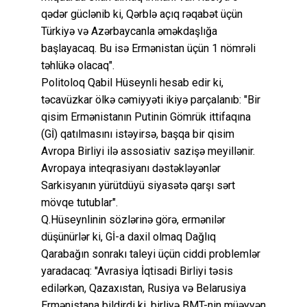
qədər güclənib ki, Qərblə açıq rəqabət üçün
Türkiyə və Azərbaycanla əməkdaşlığa
başlayacaq. Bu isə Ermənistan üçün 1 nömrəli
təhlükə olacaq".
Politoloq Qabil Hüseynli hesab edir ki,
təcavüzkar ölkə cəmiyyəti ikiyə parçalanıb: "Bir
qisim Ermənistanın Putinin Gömrük ittifaqına
(Gİ) qatılmasını istəyirsə, başqa bir qisim
Avropa Birliyi ilə assosiativ sazişə meyillənir.
Avropaya inteqrasiyanı dəstəkləyənlər
Sarkisyanın yürütdüyü siyasətə qarşı sərt
mövqe tutublar".
Q.Hüseynlinin sözlərinə görə, ermənilər
düşünürlər ki, Gİ-a daxil olmaq Dağlıq
Qarabağın sonrakı taleyi üçün ciddi problemlər
yaradacaq: "Avrasiya İqtisadi Birliyi təsis
edilərkən, Qazaxıstan, Rusiya və Belarusiya
Ermənistana bildirdi ki, birliyə BMT-nin müəyyən