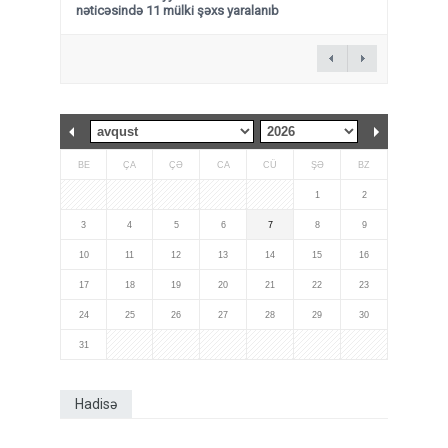
nəticəsində 11 mülki şəxs yaralanıb
BE
ÇA
ÇƏ
CA
CÜ
ŞƏ
BZ
1
2
3
4
5
6
7
8
9
10
11
12
13
14
15
16
17
18
19
20
21
22
23
24
25
26
27
28
29
30
31
Hadisə