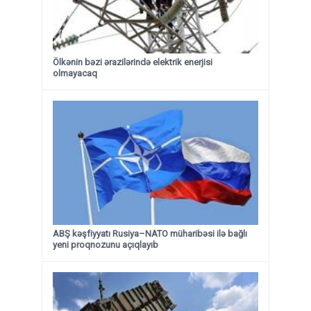
Ölkənin bəzi ərazilərində elektrik enerjisi
olmayacaq
ABŞ kəşfiyyatı Rusiya–NATO müharibəsi ilə bağlı
yeni proqnozunu açıqlayıb