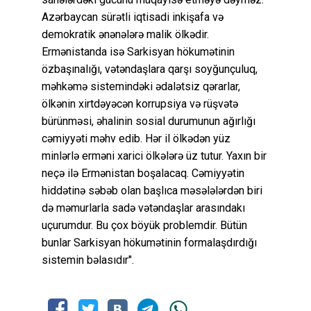
Azərbaycan sürətli iqtisadi inkişafa və
demokratik ənənələrə malik ölkədir.
Ermənistanda isə Sarkisyan hökumətinin
özbaşınalığı, vətəndaşlara qarşı soyğunçuluq,
məhkəmə sistemindəki ədalətsiz qərarlar,
ölkənin xirtdəyəcən korrupsiya və rüşvətə
bürünməsi, əhalinin sosial durumunun ağırlığı
cəmiyyəti məhv edib. Hər il ölkədən yüz
minlərlə erməni xarici ölkələrə üz tutur. Yaxın bir
neçə ilə Ermənistan boşalacaq. Cəmiyyətin
hiddətinə səbəb olan başlıca məsələlərdən biri
də məmurlarla sadə vətəndaşlar arasındakı
uçurumdur. Bu çox böyük problemdir. Bütün
bunlar Sarkisyan hökumətinin formalaşdırdığı
sistemin bəlasıdır".