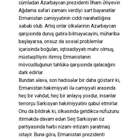
cümlədən Azərbaycan prezidenti İlham Əliyevin
Ağdama səfəri zamanı verdiyi sərt bəyanatlar
Ermənistan cəmiyyətinin ciddi narahatlığına
səbəb olub. Artıq onlar ölkələrinin Azərbaycan
qarşısında duruş gətirə bilməyəcəyini, müharibə
başlayarsa, onsuz da sosial problemlər
içərisində boğulan, iqtisadiyyatı məhv olmuş,
müstəqilliyini itirmiş Ermənistanın
mövcudluğunun təhlükə qarşısında qalacağını
dərk edirlər.
Bundan əlavə, son hadisələr bir daha göstərir ki,
Ermənistan hakimiyyəti ilə cəmiyyəti arasında
heç bir vəhdət, heç bir anlayış yoxdur, insanlar
terrorçu Sarkisyan hakimiyyətini qəbul etmirlər.
Onu da bildirək ki, ölkəsində getdikcə nüfuzunu
itirməkdə davam edən Serj Sarkisyan öz
partiyasında hərbi nizam-intizam yaratmaq
istəyir. Buna görə, Ermənistan prezidenti