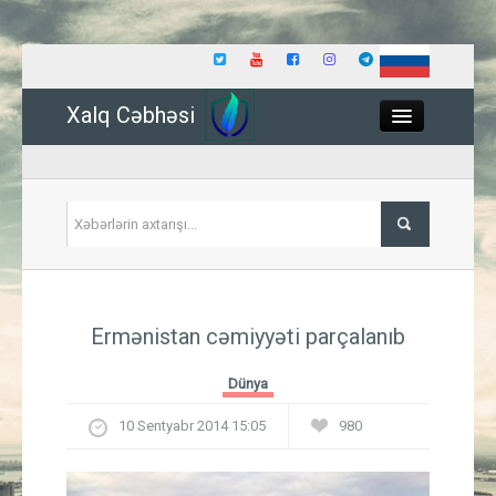
Xalq Cəbhəsi
Close
Siyasət
Ermənistan cəmiyyəti parçalanıb
İqtisadiyyat
Dünya
Dünya
10 Sentyabr 2014 15:05
980
Hadisə