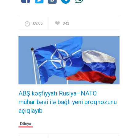
09:06
343
ABŞ kəşfiyyatı Rusiya–NATO
müharibəsi ilə bağlı yeni proqnozunu
açıqlayıb
Dünya