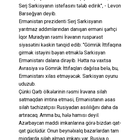
Serj Sarkisyanın istefasını tələb edirik", - Levon
Barseğyan deyib.
Ermənistan prezidenti Serj Sarkisyanın
yarıtmaz addımlarından danışan erməni şərhçi
İqor Muradyan rəsmi İrəvanın ruspərəst
siyasətini kəskin tənqid edib: "Gömrük İttifaqına
girmək istəyini bəyan etməklə Sarkisyan
Ermənistanı dalana dirəyib. Hətta nə vaxtsa
Avrasiya və Gömrük İttifaqları dağılsa belə, bu,
Ermənistanı xilas etməyəcək. Sarkisyan oyunu
uduzub.
Çünki Qərb ölkələrinin rəsmi İrəvana silah
satmaqdan imtina etməsi, Ermənistanın əsas
silah təchizatçısı Rusiyadan asılılığını daha da
artıracaq. Amma bu, hələ hamısı deyil.
Azərbaycan maddi imkanlarına görə bizdən qat-
qat güclüdür. Onun beynəlxalq bazarlardan tam
miqdarda silah almaq imkanı var. Rusiya o