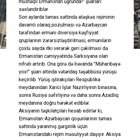
müstəqil Ermənistan uğrunda!" şüarları
səsləndiriblər.
Son aylarda təmas xəttində atəşkəs rejiminin
davamlı olaraq pozulması və Azərbaycan
tərəfindən erməni diversiya kəşfiyyat
qruplarının zərərsizləşdirilməsi, ermənilərin
çoxlu sayda itki verərək geri çəkilməsi də
Ermənistan cəmiyyətində Sarksiyana olan
nifrəti artırıb. Ona görə də İrəvanda "Müharibəyə
yox!" şüarı altında vətəndaş təşəbbüsü yürüşü
keçirilib. Yürüş iştirakçıları Respublika
meydanından Xarici İşlər Nazirliyinin binasına,
sonra Rusiya səfirliyinə və daha sonra Azadlıq
meydanına doğru hərəkət ediblər.
Aksiyanın təşkilatçıları hesab edirlər ki,
Ermənistan-Azərbaycan qoşunlarının təmas
xəttində yaranmış gərginlik üçün
Ermənistandakı rejim məsuliyyət daşıyır. Aksiya