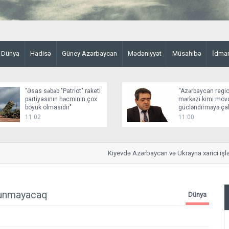
Dünya
Hadisə
Güney Azərbaycan
Mədəniyyət
Müsahibə
İdma
"Əsas səbəb "Patriot" raketi
“Azərbaycan regio
partiyasının həcminin çox
mərkəzi kimi möv
böyük olmasıdır"
gücləndirməyə çalı
11:02
11:00
Kiyevdə Azərbaycan və Ukrayna xarici işlər na
olunmayacaq
Dünya