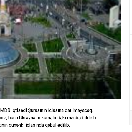
MDB İqtisadi Şurasının iclasına qatılmayacaq.
örə, bunu Ukrayna hökumətindəki mənbə bildirib.
nin dünənki iclasında qəbul edilib.