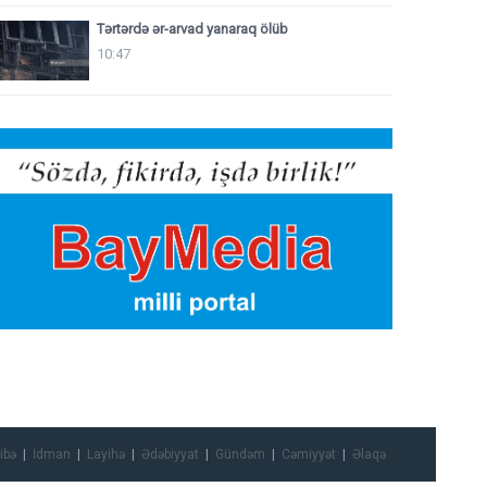
Tərtərdə ər-arvad yanaraq ölüb
10:47
ibə
İdman
Layihə
Ədəbiyyat
Gündəm
Cəmiyyət
Əlaqə