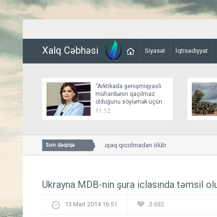
Xalq Cəbhəsi
Siyasət
İqtisadiyyat
“Arktikada genişmiqyaslı
müharibənin qaçılmaz
olduğunu söyləmək üçün
əsaslı faktlar yoxdur”
11:12
İsmayıllıda 7 yaşlı uşaq qıcolmadan ölüb
Son dəqiqə
Ukrayna MDB-nin şura iclasında təmsil 
13 Mart 2014 16:51
2 632