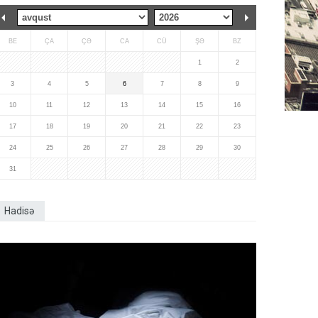
BE
ÇA
ÇƏ
CA
CÜ
ŞƏ
BZ
1
2
3
4
5
6
7
8
9
10
11
12
13
14
15
16
17
18
19
20
21
22
23
24
25
26
27
28
29
30
31
Hadisə