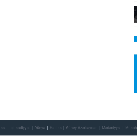
asət
İqtisadiyyat
Dünya
Hadisə
Güney Azərbaycan
Mədəniyyət
Müsah