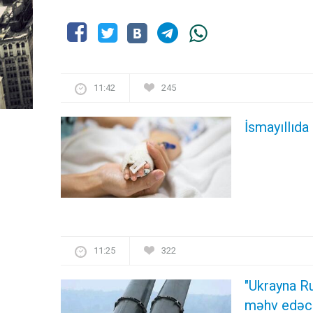
11:42
245
İsmayıllıda
11:25
322
"Ukrayna Ru
məhv edəc