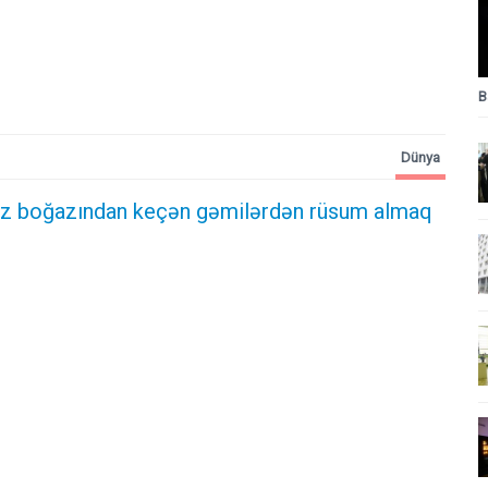
B
Dünya
z boğazından keçən gəmilərdən rüsum almaq