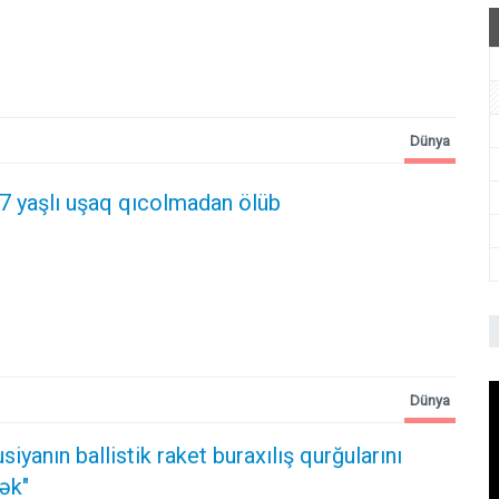
Dünya
 7 yaşlı uşaq qıcolmadan ölüb
Dünya
siyanın ballistik raket buraxılış qurğularını
ək"