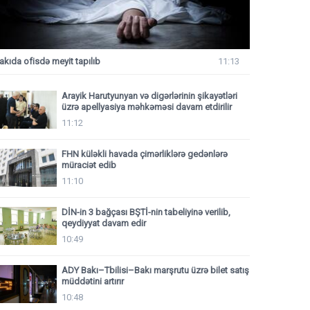
akıda ofisdə meyit tapılıb
11:13
Arayik Harutyunyan və digərlərinin şikayətləri
üzrə apellyasiya məhkəməsi davam etdirilir
11:12
FHN küləkli havada çimərliklərə gedənlərə
müraciət edib
11:10
DİN-in 3 bağçası BŞTİ-nin tabeliyinə verilib,
qeydiyyat davam edir
10:49
ADY Bakı–Tbilisi–Bakı marşrutu üzrə bilet satış
müddətini artırır
10:48