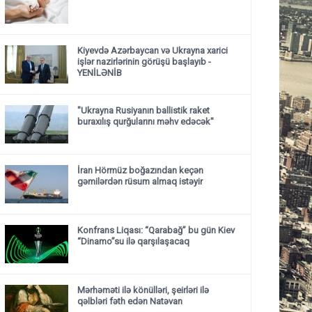
Kiyevdə Azərbaycan və Ukrayna xarici
işlər nazirlərinin görüşü başlayıb
-
YENİLƏNİB
"Ukrayna Rusiyanın ballistik raket
buraxılış qurğularını məhv edəcək"
İran Hörmüz boğazından keçən
gəmilərdən rüsum almaq istəyir
Konfrans Liqası: “Qarabağ” bu gün Kiev
“Dinamo”su ilə qarşılaşacaq
Mərhəməti ilə könülləri, şeirləri ilə
qəlbləri fəth edən Natəvan