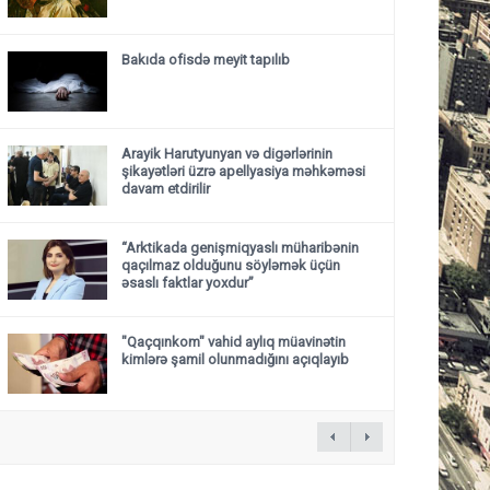
Bakıda ofisdə meyit tapılıb
Arayik Harutyunyan və digərlərinin
şikayətləri üzrə apellyasiya məhkəməsi
davam etdirilir
“Arktikada genişmiqyaslı müharibənin
qaçılmaz olduğunu söyləmək üçün
əsaslı faktlar yoxdur”
"Qaçqınkom" vahid aylıq müavinətin
kimlərə şamil olunmadığını açıqlayıb