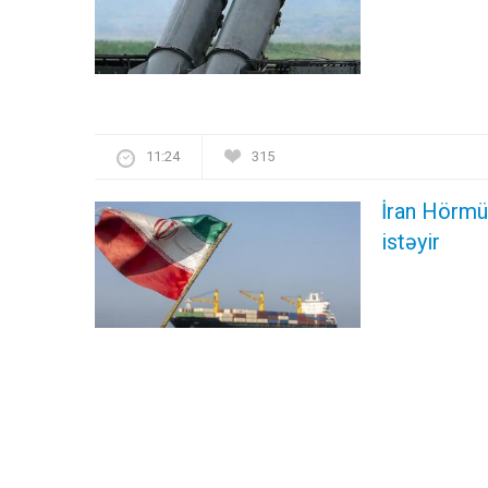
11:24
315
İran Hörmü
istəyir