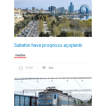
Sabahın hava proqnozu açıqlanıb
Hadisə
11:57
406