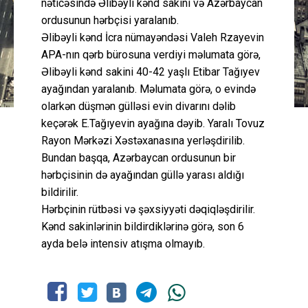
nəticəsində Əlibəyli kənd sakini və Azərbaycan
ordusunun hərbçisi yaralanıb.
Əlibəyli kənd İcra nümayəndəsi Valeh Rzayevin
APA-nın qərb bürosuna verdiyi məlumata görə,
Əlibəyli kənd sakini 40-42 yaşlı Etibar Tağıyev
ayağından yaralanıb. Məlumata görə, o evində
olarkən düşmən gülləsi evin divarını dəlib
keçərək E.Tağıyevin ayağına dəyib. Yaralı Tovuz
Rayon Mərkəzi Xəstəxanasına yerləşdirilib.
Bundan başqa, Azərbaycan ordusunun bir
hərbçisinin də ayağından güllə yarası aldığı
bildirilir.
Hərbçinin rütbəsi və şəxsiyyəti dəqiqləşdirilir.
Kənd sakinlərinin bildirdiklərinə görə, son 6
ayda belə intensiv atışma olmayıb.