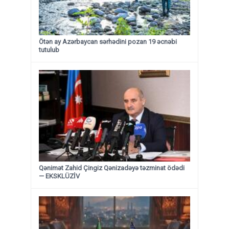
Ötən ay Azərbaycan sərhədini pozan 19 əcnəbi
tutulub
Qənimət Zahid Çingiz Qənizadəyə təzminat ödədi
— EKSKLÜZİV