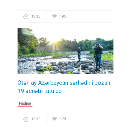
13:28
196
Ötən ay Azərbaycan sərhədini pozan
19 əcnəbi tutulub
Hadisə
12:39
378