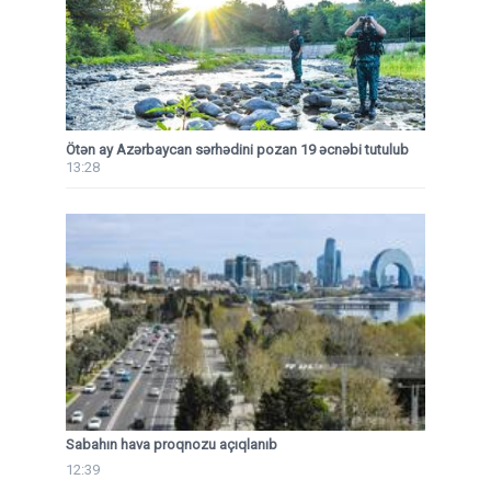
Ötən ay Azərbaycan sərhədini pozan 19 əcnəbi tutulub
13:28
Sabahın hava proqnozu açıqlanıb
12:39