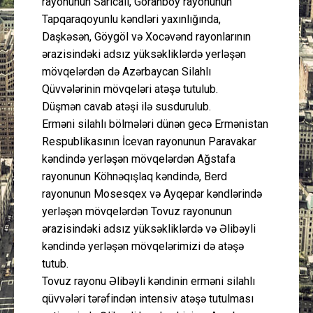
rayonunun Sarıcalı, Goranboy rayonunun
Tapqaraqoyunlu kəndləri yaxınlığında,
Daşkəsən, Göygöl və Xocəvənd rayonlarının
ərazisindəki adsız yüksəkliklərdə yerləşən
mövqelərdən də Azərbaycan Silahlı
Qüvvələrinin mövqeləri atəşə tutulub.
Düşmən cavab atəşi ilə susdurulub.
Erməni silahlı bölmələri dünən gecə Ermənistan
Respublikasının İcevan rayonunun Paravakar
kəndində yerləşən mövqelərdən Ağstafa
rayonunun Köhnəqışlaq kəndində, Berd
rayonunun Mosesqex və Ayqepar kəndlərində
yerləşən mövqelərdən Tovuz rayonunun
ərazisindəki adsız yüksəkliklərdə və Əlibəyli
kəndində yerləşən mövqelərimizi də atəşə
tutub.
Tovuz rayonu Əlibəyli kəndinin erməni silahlı
qüvvələri tərəfindən intensiv atəşə tutulması