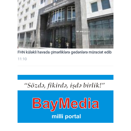
FHN küləkli havada çimərliklərə gedənlərə müraciət edib
11:10