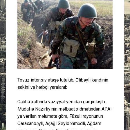
Güney Azərbaycan
Mədəniyyət
Müsahibə
İdman
Layihə
Tovuz intensiv atəşə tutulub, Əlibəyli kəndinin
Gündəm
sakini və hərbçi yaralanıb
Cəmiyyət
Cəbhə xəttində vəziyyət yenidən gərginləşib.
Müdafiə Nazirliyinin mətbuat xidmətindən APA-
Peşə etikası
ya verilən məlumata görə, Füzuli rayonunun
Qaraxanbəyli, Aşağı Seyidəhmədli, Ağdam
Əlaqə