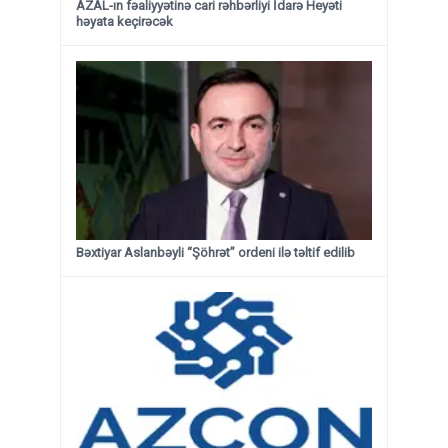
AZAL-ın fəaliyyətinə cari rəhbərliyi İdarə Heyəti
həyata keçirəcək
Bəxtiyar Aslanbəyli “Şöhrət” ordeni ilə təltif edilib