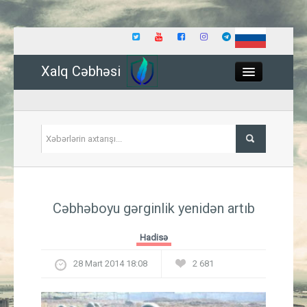
Xalq Cəbhəsi
Close
Siyasət
Cəbhəboyu gərginlik yenidən artıb
İqtisadiyyat
Hadisə
Dünya
28 Mart 2014 18:08
2 681
Hadisə