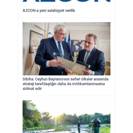
AZCON-a yeni səlahiyyət verilib
Sibiha: Ceyhun Bayramovun səfəri ölkələr arasında
strateji tərəfdaşlığın daha da möhkəmlənməsinə
xidmət edir