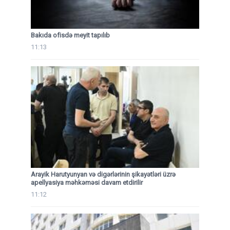
Bakıda ofisdə meyit tapılıb
11:13
Arayik Harutyunyan və digərlərinin şikayətləri üzrə
apellyasiya məhkəməsi davam etdirilir
11:12