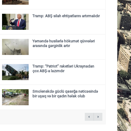
Tramp: ABŞ silah ehtiyatlarını artırmalıdır
Yəməndə husilərlə hökumət qüvvələri
arasında gərginlik artır
Tramp: “Patriot” raketləri Ukraynadan
çox ABŞ-a lazımdır
Smolenskdə güclü qasırğa nəticəsində
bir uşaq və bir qadın həlak olub