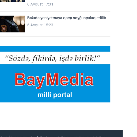
6 Avqust 17:31
Bakıda yeniyetməyə qarşı soyğunçuluq edilib
6 Avqust 15:23