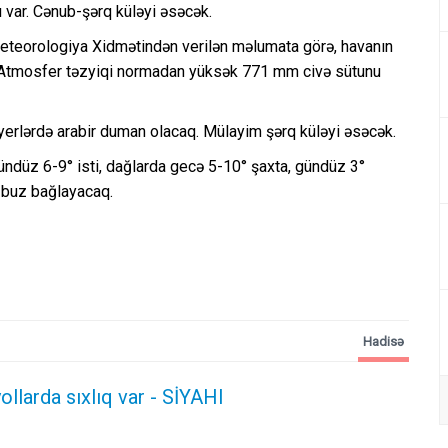
ı var. Cənub-şərq küləyi əsəcək.
ometeorologiya Xidmətindən verilən məlumata görə, havanın
q. Atmosfer təzyiqi normadan yüksək 771 mm civə sütunu
erlərdə arabir duman olacaq. Mülayim şərq küləyi əsəcək.
ündüz 6-9° isti, dağlarda gecə 5-10° şaxta, gündüz 3°
r buz bağlayacaq.
Hadisə
ollarda sıxlıq var - SİYAHI