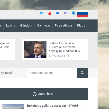
n
Layihə
Gündəm
Cəmiyyət
Peşə etikası
Əlaqə
oğazının
Türkiyə XİN: İsrailin
ına ümid
hücumları Suriyanın
sabitliyinə ciddi təhlükə
yaradır
6 Avqust 14:45
lacaq"
"Bakı Rusiya-Ukrayna danışı
Xəbər lenti
Bakıda bu yollarda sıxlıq var - SİYAHI