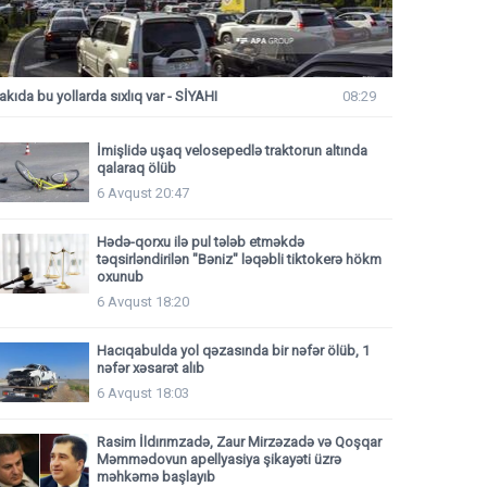
akıda bu yollarda sıxlıq var - SİYAHI
08:29
İmişlidə uşaq velosepedlə traktorun altında
qalaraq ölüb
6 Avqust 20:47
Hədə-qorxu ilə pul tələb etməkdə
təqsirləndirilən "Bəniz" ləqəbli tiktokerə hökm
oxunub
6 Avqust 18:20
Hacıqabulda yol qəzasında bir nəfər ölüb, 1
nəfər xəsarət alıb
6 Avqust 18:03
Rasim İldırımzadə, Zaur Mirzəzadə və Qoşqar
Məmmədovun apellyasiya şikayəti üzrə
məhkəmə başlayıb