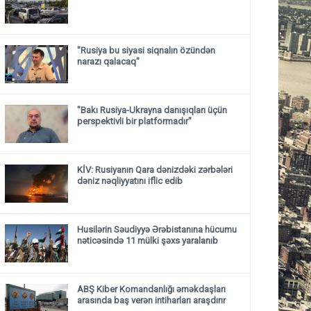
"Rusiya bu siyasi siqnalın özündən
narazı qalacaq"
"Bakı Rusiya-Ukrayna danışıqları üçün
perspektivli bir platformadır"
KİV: Rusiyanın Qara dənizdəki zərbələri
dəniz nəqliyyatını iflic edib
Husilərin Səudiyyə Ərəbistanına hücumu
nəticəsində 11 mülki şəxs yaralanıb
ABŞ Kiber Komandanlığı əməkdaşları
arasında baş verən intiharları araşdırır