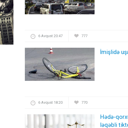
6 Avqust 20:47
777
İmişlidə uş
6 Avqust 18:20
770
Hədə-qorxu 
ləqəbli ti