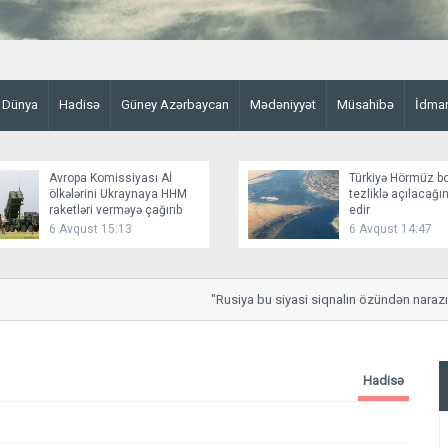
Dünya
Hadisə
Güney Azərbaycan
Mədəniyyət
Müsahibə
İdma
Avropa Komissiyası Aİ
Türkiyə Hörmüz b
ölkələrini Ukraynaya HHM
tezliklə açılacağ
raketləri verməyə çağırıb
edir
6 Avqust 15:13
6 Avqust 14:47
"Rusiya bu siyasi siqnalın özündən narazı qa
Hadisə