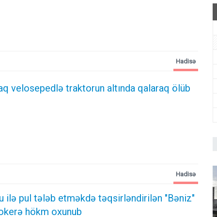
Hadisə
aq velosepedlə traktorun altında qalaraq ölüb
Hadisə
ilə pul tələb etməkdə təqsirləndirilən "Bəniz"
ktokerə hökm oxunub