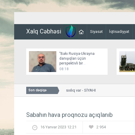
Xalq Cəbhəsi
Siyasət
İqtisadiyyat
"Bakı Rusiya-Ukrayna
danışıqları üçün
perspektivli bir
platformadır"
08:18
Bakıda bu yollarda sıxlıq var - SİYAHI
Son dəqiqə
Sabahın hava proqnozu açıqlanıb
16 Yanvar 2023 12:21
2 954