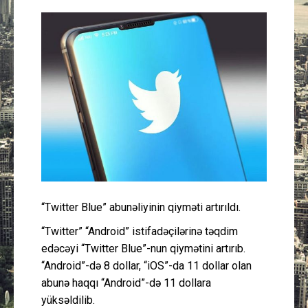
Güney Azərbaycan
Mədəniyyət
Müsahibə
İdman
Layihə
Gündəm
“Twitter Blue” abunəliyinin qiyməti artırıldı.
Cəmiyyət
“Twitter” “Android” istifadəçilərinə təqdim
edəcəyi “Twitter Blue”-nun qiymətini artırıb.
Peşə etikası
“Android”-də 8 dollar, “iOS”-da 11 dollar olan
abunə haqqı “Android”-də 11 dollara
Əlaqə
yüksəldilib.