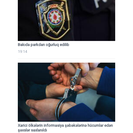
Bakıda parkdan oğurluq edilib
19:14
Xarici ölkələrin informasiya şəbəkələrinə hücumlar edən
şəxslər saxlanıldı