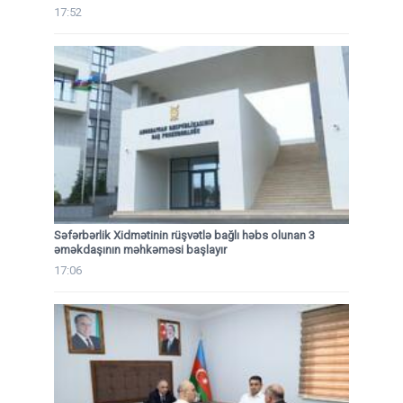
17:52
Səfərbərlik Xidmətinin rüşvətlə bağlı həbs olunan 3
əməkdaşının məhkəməsi başlayır
17:06