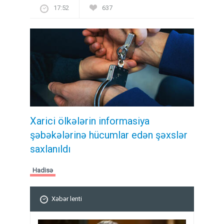
17:52
637
Xarici ölkələrin informasiya
şəbəkələrinə hücumlar edən şəxslər
saxlanıldı
Hadisə
Xəbər lenti