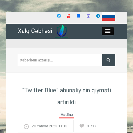
Xalq Cəbhəsi
Close
Siyasət
“Twitter Blue” abunəliyinin qiyməti
İqtisadiyyat
artırıldı
Dünya
Hadisə
Hadisə
20 Yanvar 2023 11:13
3 717