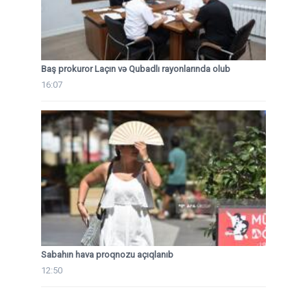
Baş prokuror Laçın və Qubadlı rayonlarında olub
16:07
Sabahın hava proqnozu açıqlanıb
12:50