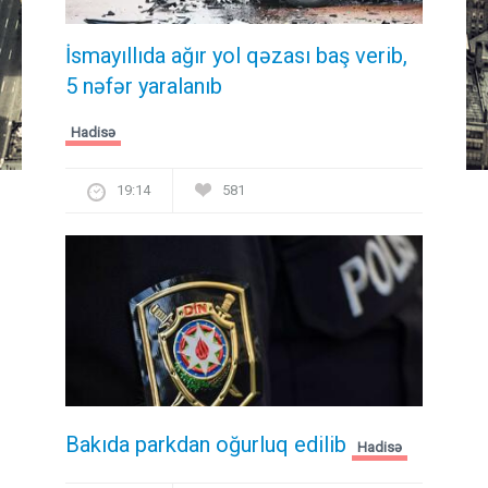
İsmayıllıda ağır yol qəzası baş verib,
5 nəfər yaralanıb
Hadisə
19:14
581
Bakıda parkdan oğurluq edilib
Hadisə