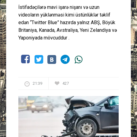
İstifadəçilərə mavi işarə nişanı və uzun
videoların yüklənməsi kimi üstünlüklər təklif
edən “Twitter Blue” hazırda yalnız ABŞ, Böyük
Britaniya, Kanada, Avstraliya, Yeni Zelandiya və
Yaponiyada mövcuddur .
21:39
427