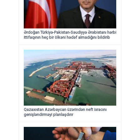
Ərdoğan Türkiyə-Pakistan-Səudiyyə Ərəbistanı hərbi
ittifaqının heç bir ölkəni hədəf almadığını bildirib
Qazaxıstan Azərbaycan üzərindən neft ixracını
genişləndirməyi planlaşdırır