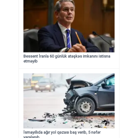
Bessent İranla 60 günlük atəşkəs imkanını istisna
etməyib
İsmayıllıda ağır yol qəzası baş verib, 5 nəfər
yaralanıb