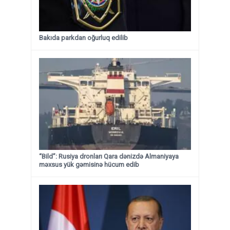
Bakıda parkdan oğurluq edilib
“Bild”: Rusiya dronları Qara dənizdə Almaniyaya
məxsus yük gəmisinə hücum edib