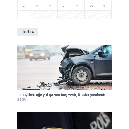
24
25
26
27
28
29
30
31
Hadisə
İsmayıllıda ağır yol qəzası baş verib, 5 nəfər yaralanıb
21:39