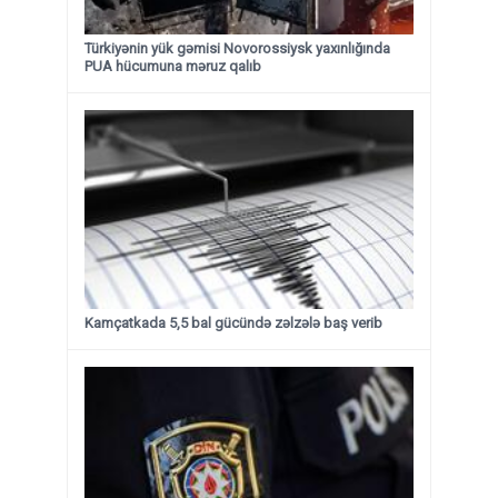
Türkiyənin yük gəmisi Novorossiysk yaxınlığında
PUA hücumuna məruz qalıb
Kamçatkada 5,5 bal gücündə zəlzələ baş verib