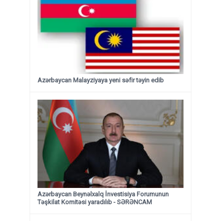
Azərbaycan Malayziyaya yeni səfir təyin edib
Azərbaycan Beynəlxalq İnvestisiya Forumunun
Təşkilat Komitəsi yaradılıb - SƏRƏNCAM