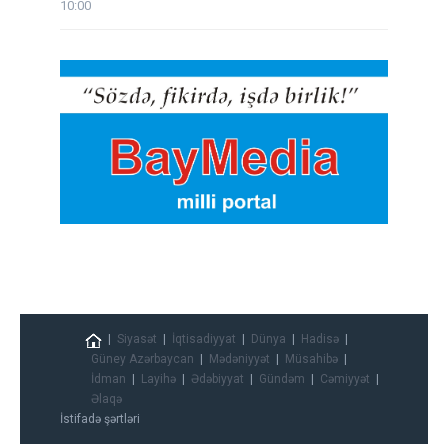
10:00
Siyasət
İqtisadiyyat
Dünya
Hadisə
Güney Azərbaycan
Mədəniyyət
Müsahibə
İdman
Layihə
Ədəbiyyat
Gündəm
Cəmiyyət
Əlaqə
İstifadə şərtləri