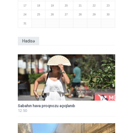
17
18
19
20
21
22
23
24
25
26
27
28
29
30
31
Hadisə
Sabahın hava proqnozu açıqlanıb
12:50