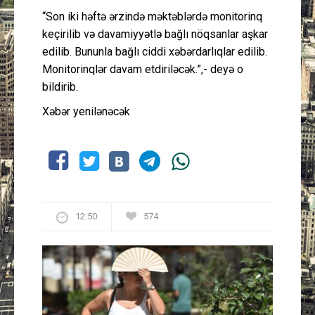
“Son iki həftə ərzində məktəblərdə monitorinq
keçirilib və davamiyyətlə bağlı nöqsanlar aşkar
edilib. Bununla bağlı ciddi xəbərdarlıqlar edilib.
Monitorinqlər davam etdiriləcək.”,- deyə o
bildirib.
Xəbər yenilənəcək
12:50
574