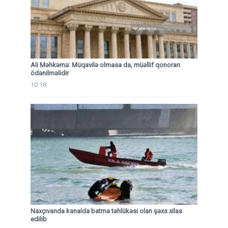
Ali Məhkəmə: Müqavilə olmasa da, müəllif qonorarı
ödənilməlidir
10:18
Naxçıvanda kanalda batma təhlükəsi olan şəxs xilas
edilib