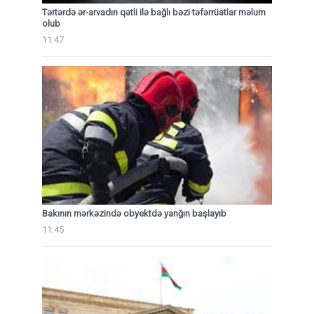
Tərtərdə ər-arvadın qətli ilə bağlı bəzi təfərrüatlar məlum
olub
11:47
Bakının mərkəzində obyektdə yanğın başlayıb
11:45