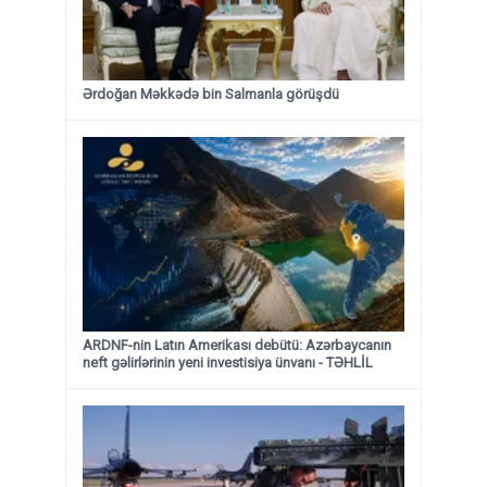
Ərdoğan Məkkədə bin Salmanla görüşdü
ARDNF-nin Latın Amerikası debütü: Azərbaycanın
neft gəlirlərinin yeni investisiya ünvanı - TƏHLİL