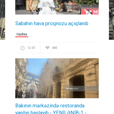
Sabahın hava proqnozu açıqlanıb
Hadisə
12:33
483
Bakının mərkəzində restoranda
yanğın başlayıb
- YENİLƏNİB-1 -