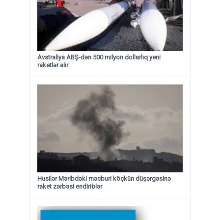
Avstraliya ABŞ-dən 500 milyon dollarlıq yeni
raketlər alır
Husilər Məribdəki məcburi köçkün düşərgəsinə
raket zərbəsi endiriblər