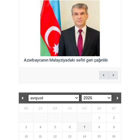
Azərbaycanın Malayziyadakı səfiri geri çağırılıb
BE
ÇA
ÇƏ
CA
CÜ
ŞƏ
BZ
1
2
3
4
5
6
7
8
9
10
11
12
13
14
15
16