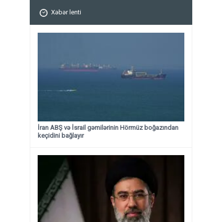
Xəbər lenti
İran ABŞ və İsrail gəmilərinin Hörmüz boğazından
keçidini bağlayır