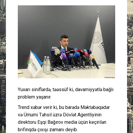
Güney Azərbaycan
Mədəniyyət
Müsahibə
İdman
Layihə
Gündəm
Yuxarı siniflərdə, təəssüf ki, davamiyyətlə bağlı
problem yaşanır.
Cəmiyyət
Trend xəbər verir ki, bu barədə Məktəbəqədər
Peşə etikası
və Ümumi Təhsil üzrə Dövlət Agentliyinin
direktoru Eşqi Bağırov media üçün keçirilən
Əlaqə
brifinqdə çıxışı zamanı deyib.