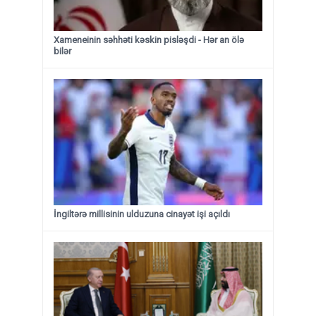
Xameneinin səhhəti kəskin pisləşdi - Hər an ölə
bilər
İngiltərə millisinin ulduzuna cinayət işi açıldı