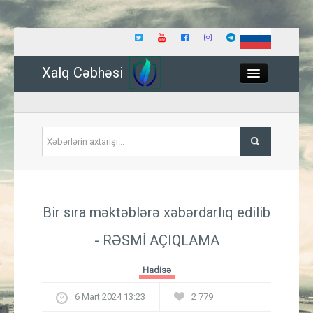
Xalq Cəbhəsi
Close
Siyasət
Bir sıra məktəblərə xəbərdarlıq edilib
İqtisadiyyat
- RƏSMİ AÇIQLAMA
Dünya
Hadisə
Hadisə
6 Mart 2024 13:23
2 779