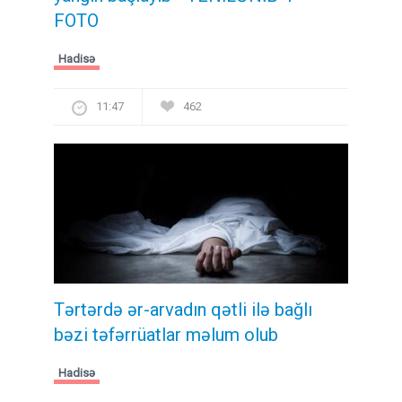
FOTO
Hadisə
11:47
462
Tərtərdə ər-arvadın qətli ilə bağlı
bəzi təfərrüatlar məlum olub
Hadisə