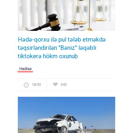
Hədə-qorxu ilə pul tələb etməkdə
təqsirləndirilən "Bəniz" ləqəbli
tiktokerə hökm oxunub
Hadisə
18:03
343