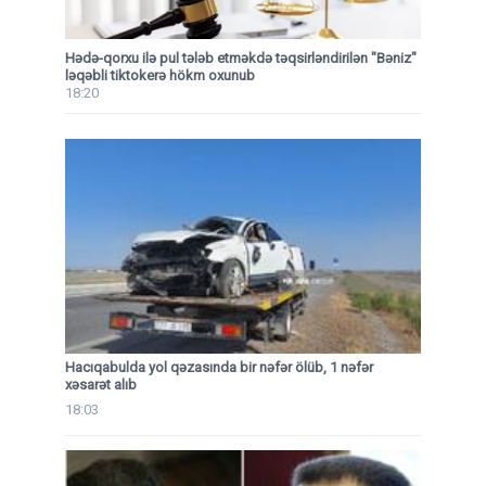
Hədə-qorxu ilə pul tələb etməkdə təqsirləndirilən "Bəniz"
ləqəbli tiktokerə hökm oxunub
18:20
Hacıqabulda yol qəzasında bir nəfər ölüb, 1 nəfər
xəsarət alıb
18:03