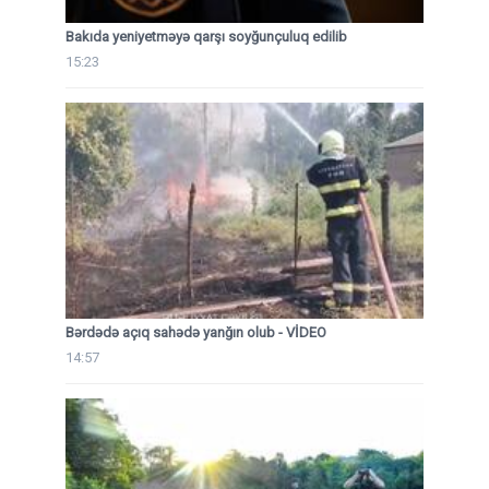
Bakıda yeniyetməyə qarşı soyğunçuluq edilib
15:23
Bərdədə açıq sahədə yanğın olub - VİDEO
14:57