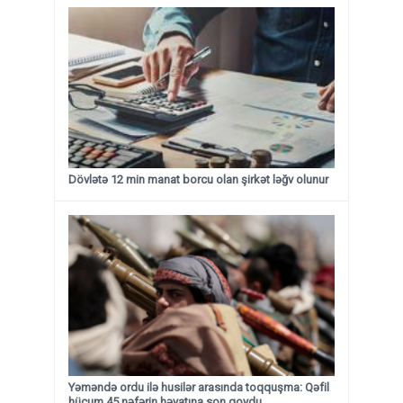
Dövlətə 12 min manat borcu olan şirkət ləğv olunur
Yəməndə ordu ilə husilər arasında toqquşma: Qəfil
hücum 45 nəfərin həyatına son qoydu