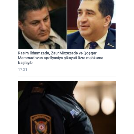
Rasim İldırımzadə, Zaur Mirzəzadə və Qoşqar
Məmmədovun apellyasiya şikayəti üzrə məhkəmə
başlayıb
17:31