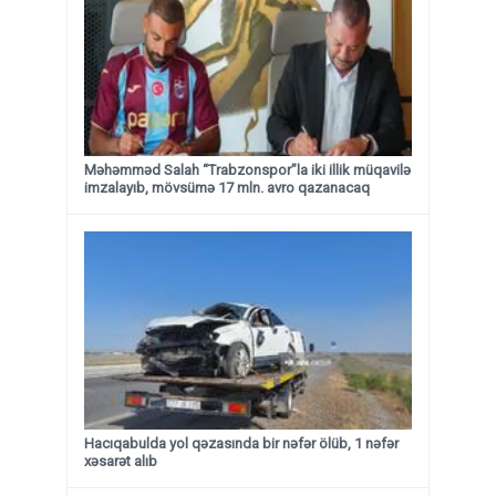
Məhəmməd Salah “Trabzonspor”la iki illik müqavilə
imzalayıb, mövsümə 17 mln. avro qazanacaq
Hacıqabulda yol qəzasında bir nəfər ölüb, 1 nəfər
xəsarət alıb