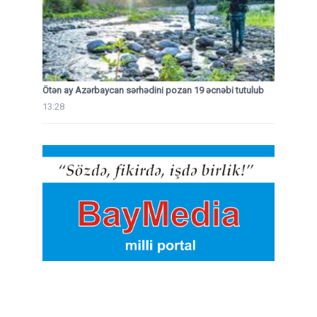
Ötən ay Azərbaycan sərhədini pozan 19 əcnəbi tutulub
13:28