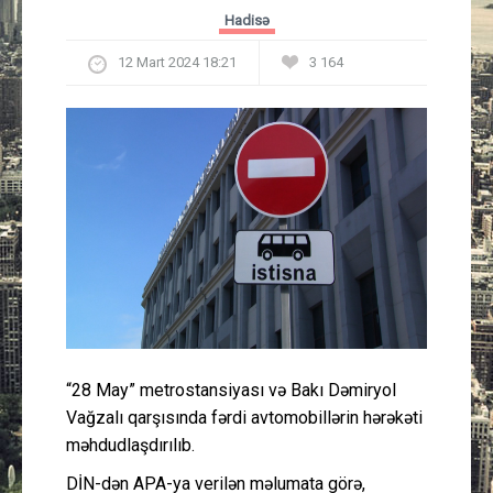
Güney Azərbaycan
Hadisə
12 Mart 2024 18:21
3 164
Mədəniyyət
Müsahibə
İdman
Layihə
Gündəm
Cəmiyyət
“28 May” metrostansiyası və Bakı Dəmiryol
Vağzalı qarşısında fərdi avtomobillərin hərəkəti
Peşə etikası
məhdudlaşdırılıb.
Əlaqə
DİN-dən APA-ya verilən məlumata görə,