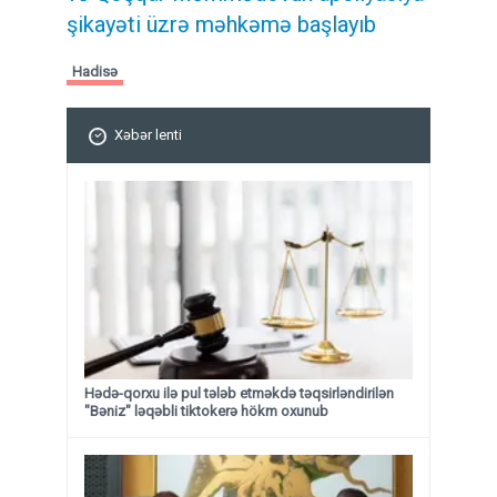
şikayəti üzrə məhkəmə başlayıb
Hadisə
Xəbər lenti
Hədə-qorxu ilə pul tələb etməkdə təqsirləndirilən
"Bəniz" ləqəbli tiktokerə hökm oxunub