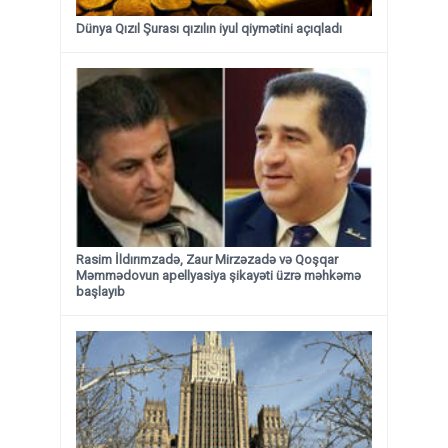
Dünya Qızıl Şurası qızılın iyul qiymətini açıqladı
Rasim İldırımzadə, Zaur Mirzəzadə və Qoşqar
Məmmədovun apellyasiya şikayəti üzrə məhkəmə
başlayıb