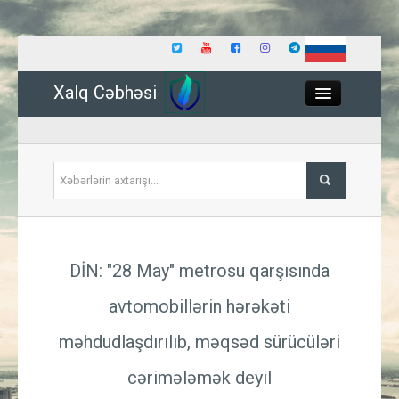
Xalq Cəbhəsi
Close
Siyasət
DİN: "28 May" metrosu qarşısında
İqtisadiyyat
avtomobillərin hərəkəti
Dünya
məhdudlaşdırılıb, məqsəd sürücüləri
Hadisə
cərimələmək deyil