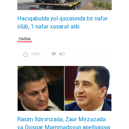
Hacıqabulda yol qəzasında bir nəfər
ölüb, 1 nəfər xəsarət alıb
Hadisə
17:31
427
Rasim İldırımzadə, Zaur Mirzəzadə
və Qoşqar Məmmədovun apellyasiya