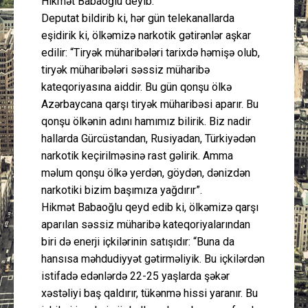
Hikmət Babaoğlu deyib.
Deputat bildirib ki, hər gün telekanallarda
eşidirik ki, ölkəmizə narkotik gətirənlər aşkar
edilir: “Tiryək müharibələri tarixdə həmişə olub,
tiryək müharibələri səssiz müharibə
kateqoriyasına aiddir. Bu gün qonşu ölkə
Azərbaycana qarşı tiryək müharibəsi aparır. Bu
qonşu ölkənin adını hamımız bilirik. Biz nadir
hallarda Gürcüstandan, Rusiyadan, Türkiyədən
narkotik keçirilməsinə rast gəlirik. Amma
məlum qonşu ölkə yerdən, göydən, dənizdən
narkotiki bizim başımıza yağdırır”.
Hikmət Babaoğlu qeyd edib ki, ölkəmizə qarşı
aparılan səssiz müharibə kateqoriyalarından
biri də enerji içkilərinin satışıdır: “Buna da
hansısa məhdudiyyət gətirməliyik. Bu içkilərdən
istifadə edənlərdə 22-25 yaşlarda şəkər
xəstəliyi baş qaldırır, tükənmə hissi yaranır. Bu