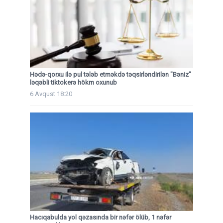
Hədə-qorxu ilə pul tələb etməkdə təqsirləndirilən "Bəniz"
ləqəbli tiktokerə hökm oxunub
6 Avqust 18:20
Hacıqabulda yol qəzasında bir nəfər ölüb, 1 nəfər