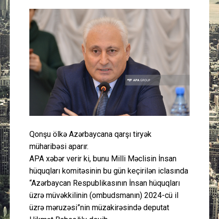
Güney Azərbaycan
Mədəniyyət
Müsahibə
İdman
Layihə
Qonşu ölkə Azərbaycana qarşı tiryək
Gündəm
müharibəsi aparır.
APA xəbər verir ki, bunu Milli Məclisin İnsan
Cəmiyyət
hüquqları komitəsinin bu gün keçirilən iclasında
“Azərbaycan Respublikasının İnsan hüquqları
Peşə etikası
üzrə müvəkkilinin (ombudsmanın) 2024-cü il
üzrə məruzəsi”nin müzakirəsində deputat
Əlaqə