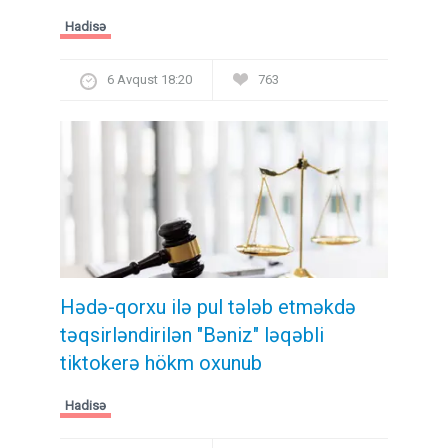
Hadisə
6 Avqust 18:20
763
Hədə-qorxu ilə pul tələb etməkdə
təqsirləndirilən "Bəniz" ləqəbli
tiktokerə hökm oxunub
Hadisə