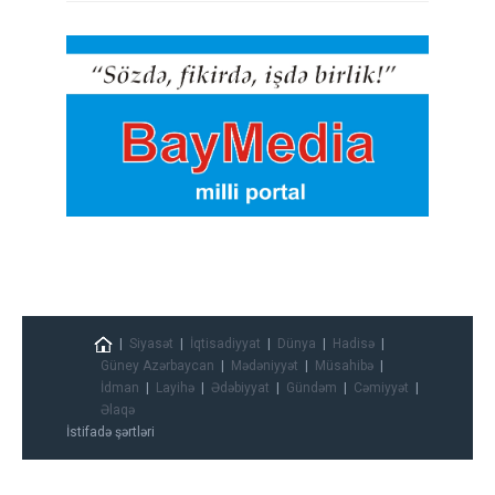
Siyasət
İqtisadiyyat
Dünya
Hadisə
Güney Azərbaycan
Mədəniyyət
Müsahibə
İdman
Layihə
Ədəbiyyat
Gündəm
Cəmiyyət
Əlaqə
İstifadə şərtləri