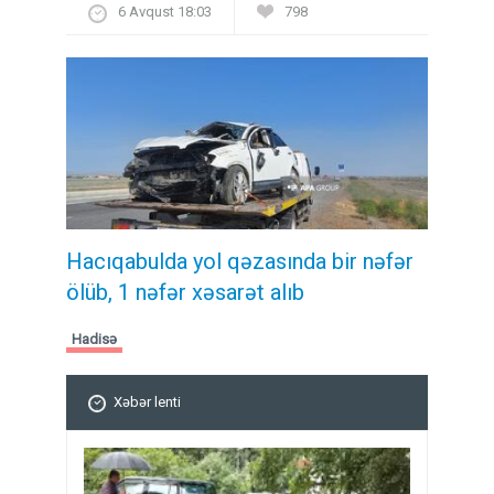
6 Avqust 18:03
798
Hacıqabulda yol qəzasında bir nəfər
ölüb, 1 nəfər xəsarət alıb
Hadisə
Xəbər lenti