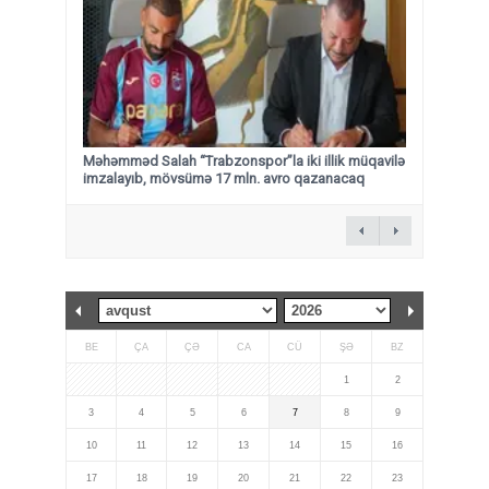
Məhəmməd Salah “Trabzonspor”la iki illik müqavilə
imzalayıb, mövsümə 17 mln. avro qazanacaq
BE
ÇA
ÇƏ
CA
CÜ
ŞƏ
BZ
1
2
3
4
5
6
7
8
9
10
11
12
13
14
15
16
17
18
19
20
21
22
23