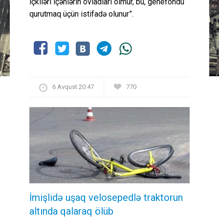
içkiləri içənlərin övladları olmur, bu, genefondu
qurutmaq üçün istifadə olunur”.
6 Avqust 20:47
770
İmişlidə uşaq velosepedlə traktorun
altında qalaraq ölüb