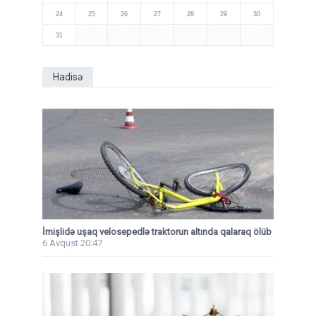
24
25
26
27
28
29
30
31
Hadisə
İmişlidə uşaq velosepedlə traktorun altında qalaraq ölüb
6 Avqust 20:47