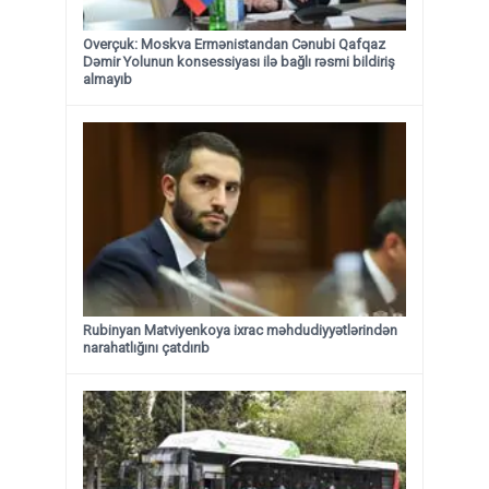
Overçuk: Moskva Ermənistandan Cənubi Qafqaz
Dəmir Yolunun konsessiyası ilə bağlı rəsmi bildiriş
almayıb
Rubinyan Matviyenkoya ixrac məhdudiyyətlərindən
narahatlığını çatdırıb