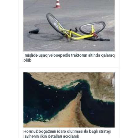
İmişlidə uşaq velosepedlə traktorun altında qalaraq
ölüb
Hörmüz boğazının idarə olunması ilə bağlı strateji
layihənin ilkin detalları açıqlanıb