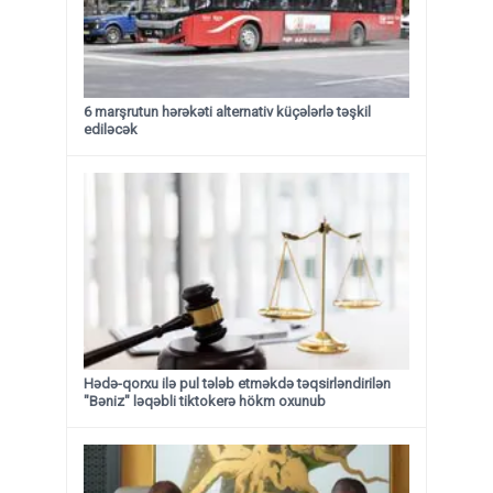
6 marşrutun hərəkəti alternativ küçələrlə təşkil
ediləcək
Hədə-qorxu ilə pul tələb etməkdə təqsirləndirilən
"Bəniz" ləqəbli tiktokerə hökm oxunub