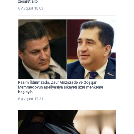
xəsarət alıb
6 Avqust 18:03
Rasim İldırımzadə, Zaur Mirzəzadə və Qoşqar
Məmmədovun apellyasiya şikayəti üzrə məhkəmə
başlayıb
6 Avqust 17:31