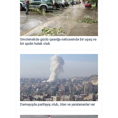
Smolenskdə güclü qasırğa nəticəsində bir uşaq və
bir qadın həlak olub
Dəməşqdə partlayış olub, ölən və yaralananlar var