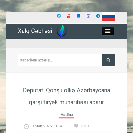
Xalq Cəbhəsi
Close
Siyasət
Deputat: Qonşu ölkə Azərbaycana
İqtisadiyyat
qarşı tiryək müharibəsi aparır
Dünya
Hadisə
Hadisə
3 Mart 2025 10:34
3 283