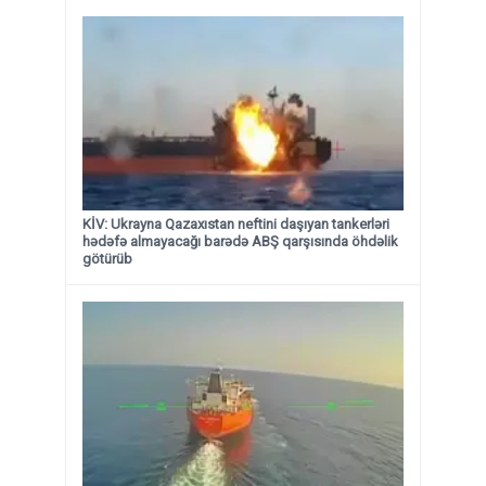
KİV: Ukrayna Qazaxıstan neftini daşıyan tankerləri
hədəfə almayacağı barədə ABŞ qarşısında öhdəlik
götürüb