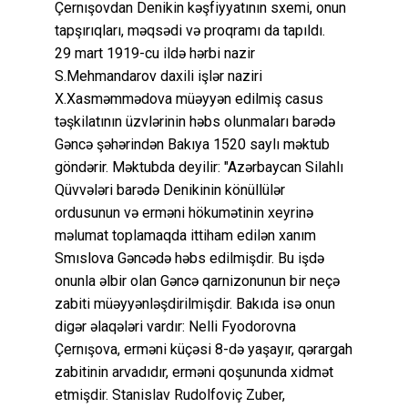
Çernışovdan Denikin kəşfiyyatının sxemi, onun
tapşırıqları, məqsədi və proqramı da tapıldı.
29 mart 1919-cu ildə hərbi nazir
S.Mehmandarov daxili işlər naziri
X.Xasməmmədova müəyyən edilmiş casus
təşkilatının üzvlərinin həbs olunmaları barədə
Gəncə şəhərindən Bakıya 1520 saylı məktub
göndərir. Məktubda deyilir: "Azərbaycan Silahlı
Qüvvələri barədə Denikinin könüllülər
ordusunun və erməni hökumətinin xeyrinə
məlumat toplamaqda ittiham edilən xanım
Smıslova Gəncədə həbs edilmişdir. Bu işdə
onunla əlbir olan Gəncə qarnizonunun bir neçə
zabiti müəyyənləşdirilmişdir. Bakıda isə onun
digər əlaqələri vardır: Nelli Fyodorovna
Çernışova, erməni küçəsi 8-də yaşayır, qərargah
zabitinin arvadıdır, erməni qoşununda xidmət
etmişdir. Stanislav Rudolfoviç Zuber,