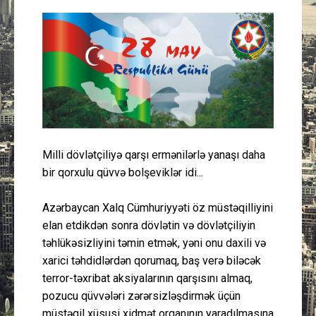
Güney Azərbaycan
Mədəniyyət
Müsahibə
İdman
Milli dövlətçiliyə qarşı ermənilərlə yanaşı daha
Layihə
bir qorxulu qüvvə bolşeviklər idi...
Gündəm
Azərbaycan Xalq Cümhuriyyəti öz müstəqilliyini
elan etdikdən sonra dövlətin və dövlətçiliyin
Cəmiyyət
təhlükəsizliyini təmin etmək, yəni onu daxili və
xarici təhdidlərdən qorumaq, baş verə biləcək
Peşə etikası
terror-təxribat aksiyalarının qarşısını almaq,
pozucu qüvvələri zərərsizləşdirmək üçün
Əlaqə
müstəqil xüsusi xidmət orqanının yaradılmasına