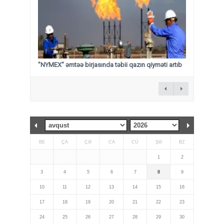
"NYMEX" əmtəə birjasında təbii qazın qiyməti artıb
BE
ÇA
ÇƏ
CA
CÜ
ŞƏ
BZ
1
2
3
4
5
6
7
8
9
10
11
12
13
14
15
16
17
18
19
20
21
22
23
24
25
26
27
28
29
30