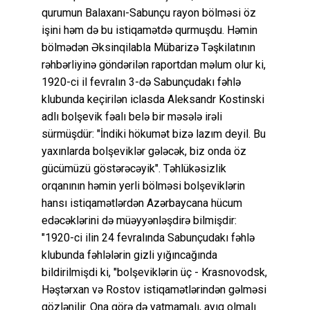
qurumun Balaxanı-Sabunçu rayon bölməsi öz
işini həm də bu istiqamətdə qurmuşdu. Həmin
bölmədən Əksinqilabla Mübarizə Təşkilatının
rəhbərliyinə göndərilən raportdan məlum olur ki,
1920-ci il fevralın 3-də Sabunçudakı fəhlə
klubunda keçirilən iclasda Aleksandr Kostinski
adlı bolşevik fəalı belə bir məsələ irəli
sürmüşdür: "İndiki hökumət bizə lazım deyil. Bu
yaxınlarda bolşeviklər gələcək, biz onda öz
gücümüzü göstərəcəyik". Təhlükəsizlik
orqanının həmin yerli bölməsi bolşeviklərin
hansı istiqamətlərdən Azərbaycana hücum
edəcəklərini də müəyyənləşdirə bilmişdir:
"1920-ci ilin 24 fevralında Sabunçudakı fəhlə
klubunda fəhlələrin gizli yığıncağında
bildirilmişdi ki, "bolşeviklərin üç - Krasnovodsk,
Həştərxan və Rostov istiqamətlərindən gəlməsi
gözlənilir. Ona görə də yatmamalı, ayıq olmalı