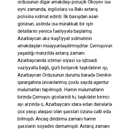
ordusunun digər əməkdaşı poruçik Okoyev isə
eyni zamanda, ingilislərə və Bakı axtarış
polisinə xidmət edirdi. İlk baxışdan asan
görünən, əslində isə mürəkkəb bir işin
detallarını yenicə fəaliyyətə başlamış
Azərbaycan əks-kəşfiyyat xidmətinin
əməkdaşları müəyyənləşdirmişdilər. Çernışovun
yaşadığı mənzildə axtarış zamanı
Azərbaycanda ictimai-siyasi və iqtisadi
vəziyyətlə bağlı, gizli bolşevik təşkilatının işi,
Azərbaycan Ordusunun durumu barədə Denikin
qərargahına ünvanlanmış çoxlu sayda agentur
məlumatları tapılmışdı. Həmin məlumatların
birində Çernışov göstərirdi ki, təşkilatın birinci
ayı ərzində o, Azərbaycanı idarə edən dairələrlə
çox yaxşı əlaqəsi olan şəxsləri özünə cəlb edə
bilmişdi. Ancaq dindirmə zamanı həmin
şəxslərin soyadını deməmişdi. Axtarış zamanı