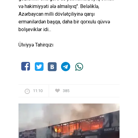
və hakimiyyəti ələ almalıyıq". Beləliklə,
Azərbaycan milli dövlətçiliyinə qarşı
ermənilərdən başqa, daha bir qorxulu qüvvə
bolşeviklər idi...
Ülviyyə Tahirqızı
11:10
385