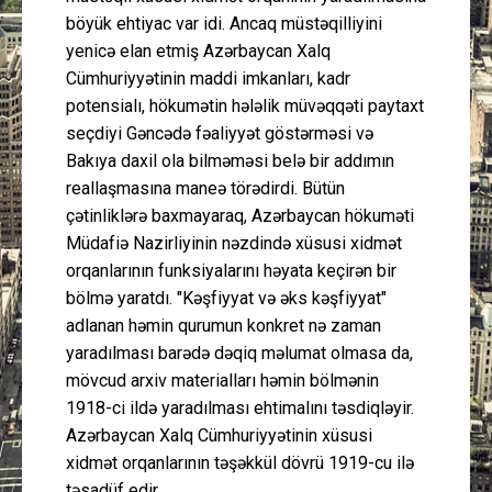
böyük ehtiyac var idi. Ancaq müstəqilliyini
yenicə elan etmiş Azərbaycan Xalq
Cümhuriyyətinin maddi imkanları, kadr
potensialı, hökumətin hələlik müvəqqəti paytaxt
seçdiyi Gəncədə fəaliyyət göstərməsi və
Bakıya daxil ola bilməməsi belə bir addımın
reallaşmasına maneə törədirdi. Bütün
çətinliklərə baxmayaraq, Azərbaycan hökuməti
Müdafiə Nazirliyinin nəzdində xüsusi xidmət
orqanlarının funksiyalarını həyata keçirən bir
bölmə yaratdı. "Kəşfiyyat və əks kəşfiyyat"
adlanan həmin qurumun konkret nə zaman
yaradılması barədə dəqiq məlumat olmasa da,
mövcud arxiv materialları həmin bölmənin
1918-ci ildə yaradılması ehtimalını təsdiqləyir.
Azərbaycan Xalq Cümhuriyyətinin xüsusi
xidmət orqanlarının təşəkkül dövrü 1919-cu ilə
təsadüf edir.