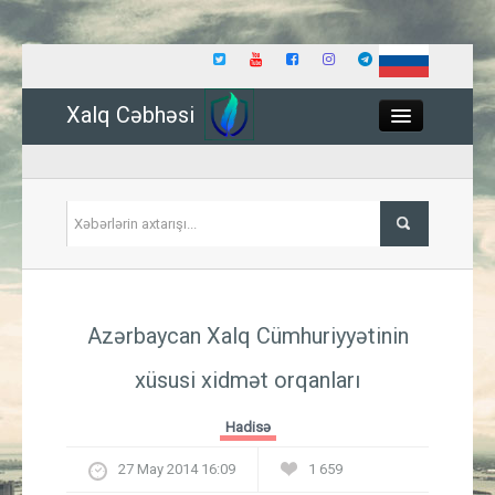
Xalq Cəbhəsi
Close
Siyasət
Azərbaycan Xalq Cümhuriyyətinin
İqtisadiyyat
xüsusi xidmət orqanları
Dünya
Hadisə
Hadisə
27 May 2014 16:09
1 659