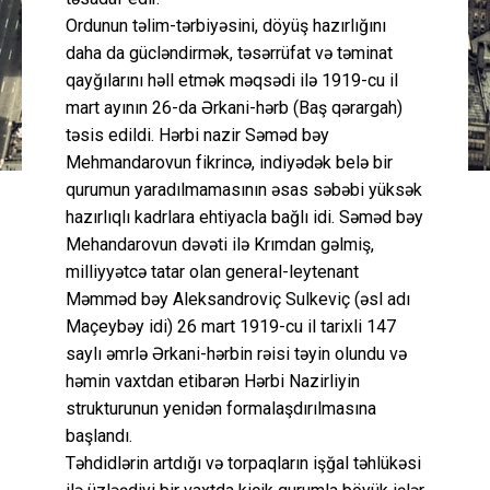
Ordunun təlim-tərbiyəsini, döyüş hazırlığını
daha da gücləndirmək, təsərrüfat və təminat
qayğılarını həll etmək məqsədi ilə 1919-cu il
mart ayının 26-da Ərkani-hərb (Baş qərargah)
təsis edildi. Hərbi nazir Səməd bəy
Mehmandarovun fikrincə, indiyədək belə bir
qurumun yaradılmamasının əsas səbəbi yüksək
hazırlıqlı kadrlara ehtiyacla bağlı idi. Səməd bəy
Mehandarovun dəvəti ilə Krımdan gəlmiş,
milliyyətcə tatar olan general-leytenant
Məmməd bəy Aleksandroviç Sulkeviç (əsl adı
Maçeybəy idi) 26 mart 1919-cu il tarixli 147
saylı əmrlə Ərkani-hərbin rəisi təyin olundu və
həmin vaxtdan etibarən Hərbi Nazirliyin
strukturunun yenidən formalaşdırılmasına
başlandı.
Təhdidlərin artdığı və torpaqların işğal təhlükəsi