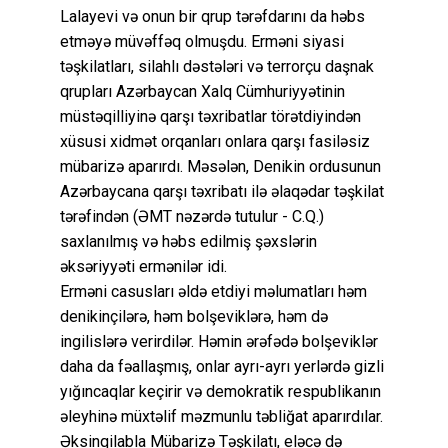
Lalayevi və onun bir qrup tərəfdarını da həbs
etməyə müvəffəq olmuşdu. Erməni siyasi
təşkilatları, silahlı dəstələri və terrorçu daşnak
qrupları Azərbaycan Xalq Cümhuriyyətinin
müstəqilliyinə qarşı təxribatlar törətdiyindən
xüsusi xidmət orqanları onlara qarşı fasiləsiz
mübarizə aparırdı. Məsələn, Denikin ordusunun
Azərbaycana qarşı təxribatı ilə əlaqədar təşkilat
tərəfindən (ƏMT nəzərdə tutulur - C.Q.)
saxlanılmış və həbs edilmiş şəxslərin
əksəriyyəti ermənilər idi.
Erməni casusları əldə etdiyi məlumatları həm
denikinçilərə, həm bolşeviklərə, həm də
ingilislərə verirdilər. Həmin ərəfədə bolşeviklər
daha da fəallaşmış, onlar ayrı-ayrı yerlərdə gizli
yığıncaqlar keçirir və demokratik respublikanın
əleyhinə müxtəlif məzmunlu təbliğat aparırdılar.
Əksinqilabla Mübarizə Təşkilatı, eləcə də