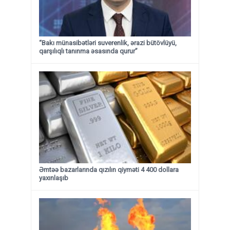
“Bakı münasibətləri suverenlik, ərazi bütövlüyü,
qarşılıqlı tanınma əsasında qurur”
Əmtəə bazarlarında qızılın qiyməti 4 400 dollara
yaxınlaşıb