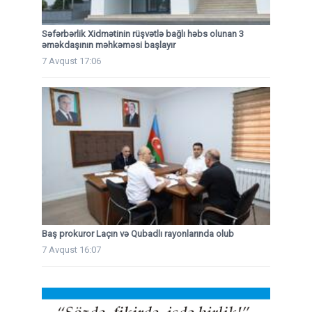
Səfərbərlik Xidmətinin rüşvətlə bağlı həbs olunan 3
əməkdaşının məhkəməsi başlayır
7 Avqust 17:06
Baş prokuror Laçın və Qubadlı rayonlarında olub
7 Avqust 16:07