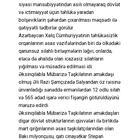
siyasi mənsubiyyətindən asılı olmayaraq dövlət
və ictimaiyyət üçün təhlükə yaradan
bolşeviklərin şəhərdən çıxarılması məqsədi ilə
qətiyyətli tədbirlər görülür.
Azərbaycan Xalq Cümhuriyyətinin təhlükəsizlik
orqanlarının əsas vəzifələrindən biri də ölkədəki
qanunsuz silahlı birləşmələrin ləğvi, onlarda,
eləcə də əhalidə olan icazəsiz silahların
yığılması və müsadirə edilməsi idi.
Əksinqilabla Mübarizə Təşkilatının əməkdaşı
olmuş Əli Razi Şamçızadə Salyandan öz rəisinə
ünvanladığı sənəddə ermənilərdən 12 odlu silah
və 565 ədəd işarə verici fişəngin götürüldüyünü
məruzə edirdi.
Əksinqilabla Mübarizə Təşkilatının əməkdaşları
digər dövlət strukturlarının qüvvələri ilə birlikdə
mart qırğınlarının əsas təşkilatçılarından olan
Bakı milyonçusu, qatı cinayətkar Stepan