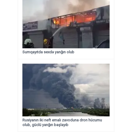
Sumqayıtda sexdə yanğın olub
Rusiyanın iki neft emalı zavoduna dron hücumu
olub, güclü yanğın başlayıb