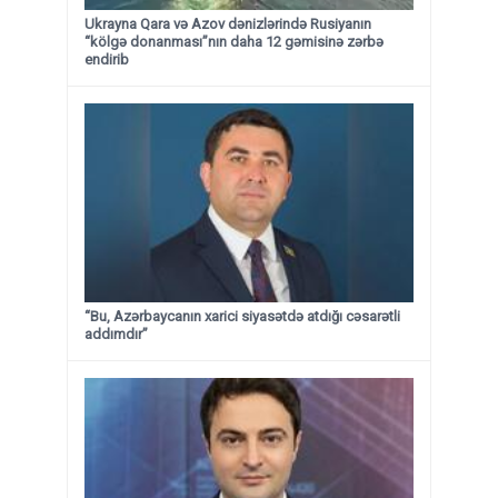
Ukrayna Qara və Azov dənizlərində Rusiyanın
“kölgə donanması”nın daha 12 gəmisinə zərbə
endirib
“Bu, Azərbaycanın xarici siyasətdə atdığı cəsarətli
addımdır”