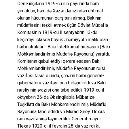
Denikinçilərin 1919-cu ilin payızında həm
şimaldan, həm də Xəzər dənizindən ehtimal
olunan hücumunun qarşısını almaq, Bakının
müdafiəsini təşkil etmək üçün Dövlət Müdafiə
Komitəsinin 1919-cu il sentyabrın 13-də
keçirdiyi iclasda böyük əhəmiyyətə malik olan
hərbi struktur - Bakı İstehkamat hissəsini (Bakı
Möhkəmləndirilmiş Müdafiə Rayonunu) yaratdı.
Komitənın qəbul etdiyi qərara əsasən Bakı
Möhkəmləndirilmiş Müdafiə Rayonunun rəisi
vəzifəsi təsis olundu, şəhərin hərbi general-
qubernatoru vəzifəsi ona birləşdirildi və Bakı
rəisliyinin ərazisi ona tabe edildi. 1919-cu il
oktyabrın 26-da Əksinqilabla Mübarizə
Təşkilatı da Bakı Möhkəmləndirilmiş Müdafiə
Rayonuna tabe edildi və Murad Girey Tlexas
rəis vəzifəsinə təyin edildi. General-mayor
Tlexas 1920-ci il fevralın 28-də yazırdı ki,