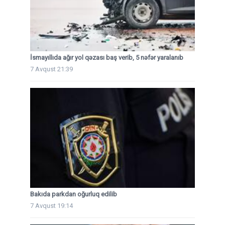
İsmayıllıda ağır yol qəzası baş verib, 5 nəfər yaralanıb
7 Avqust 21:39
Bakıda parkdan oğurluq edilib
7 Avqust 19:14