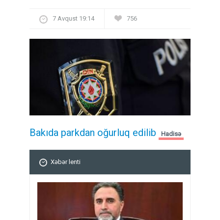
7 Avqust 19:14
756
Bakıda parkdan oğurluq edilib
Hadisə
Xəbər lenti