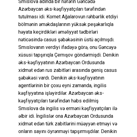
Smıslova adında bir nəfərin Gəncədə
Azərbaycan əks-kəşfiyyatçıları tərəfindən
tutulması idi. Kornet Ağalarovun rəhbərlik etdiyi
bölmənin əməkdaşlarının yüksək peşəkarlıqla
həyata keçirdikləri əməliyyat tədbirləri
nəticəsində casus şəbəkəsinin üstü açılmışdı.
Smıslovanın verdiyi ifadəyə görə, onu Gəncəyə
xüsusi tapşırıqla Çernışov göndərmişdi. Denikin
əks-kəşfiyyatının Azərbaycan Ordusunda
xidmət edən rus zabitləri arasında geniş casus
şəbəkəsi vardı. Denikin əks-kəşfiyyatının
agentlərinin bir çoxu eyni zamanda, ingilis
kəşfiyyatına işləyirdilər. Azərbaycan əks-
kəşfiyyatçıları tərəfindən həbs edilmiş
Smıslova da ingilis və erməni kəşfiyyatçıları ilə
əlbir idi. İngilislər ona Azərbaycan Ordusunda
xidmət edən türk zabitlərini müəyyən etməyi və
onların sayını öyrənməyi tapşırmışdılar. Denikin