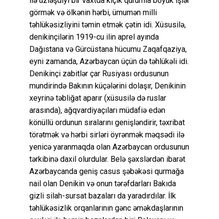
ilə üzləşdiyi bir vaxtda kiçik qurumla böyük işlər
görmək və ölkənin hərbi, ümumən milli
təhlükəsizliyini təmin etmək çətin idi. Xüsusilə,
denikinçilərin 1919-cu ilin aprel ayında
Dağıstana və Gürcüstana hücumu Zaqafqaziya,
eyni zamanda, Azərbaycan üçün də təhlükəli idi.
Denikinçi zabitlər çar Rusiyası ordusunun
mundirində Bakının küçələrini dolaşır, Denikinin
xeyrinə təbliğat aparır (xüsusilə də ruslar
arasında), ağqvardiyaçıları müdafiə edən
könüllü ordunun sıralarını genişləndirir, təxribat
törətmək və hərbi sirləri öyrənmək məqsədi ilə
yenicə yaranmaqda olan Azərbaycan ordusunun
tərkibinə daxil olurdular. Belə şəxslərdən ibarət
Azərbaycanda geniş casus şəbəkəsi qurmağa
nail olan Denikin və onun tərəfdarları Bakıda
gizli silah-sursat bazaları da yaradırdılar. İlk
təhlükəsizlik orqanlarının gənc əməkdaşlarının