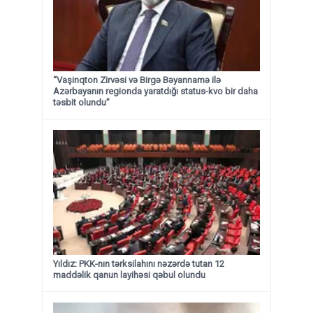
“Vaşinqton Zirvəsi və Birgə Bəyannamə ilə
Azərbayanın regionda yaratdığı status-kvo bir daha
təsbit olundu”
Yıldız: PKK-nın tərksilahını nəzərdə tutan 12
maddəlik qanun layihəsi qəbul olundu ​​​​​​​