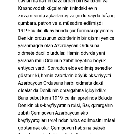
səyləri ilə həmin bazalardan biri Balaxanı və
Krasnovodsk küçələrinin tinindəki evin
zirzəmisində aşkarlamış və çoxlu sayda tüfəng,
qumbara, patron və s. müsadirə edilmişdi.
1919-cu ilin ilk aylarında çar forması geyinmiş
Denikin ordusunun zabitlərinin bir qismi yenicə
yaranmaqda olan Azərbaycan Ordusuna
xidmətə daxil olurdular. Həmin dövrdə yeni
yaranan milli Ordunun zabit heyətinə böyük
ehtiyacı vardı. Sonradan əldə edilmiş sənədlər
göstərir ki, həmin zabitlərin böyük əksəriyyəti
Azərbaycan Ordusuna hərbi xidmətə daxil
olsalar da Denikinin qərargahına işləyirdilər.
Buna sübut kimi 1919-cu ilin aprelində Bakıda
Denikin əks-kəşfiyyatının rəisi, Baş qərargahın
zabiti Çernışovun Azərbaycan əks-
kəşfiyyatçıları tərəfindən həbs edilməsini misal
göstərmək olar. Çernışovun həbsinə səbəb