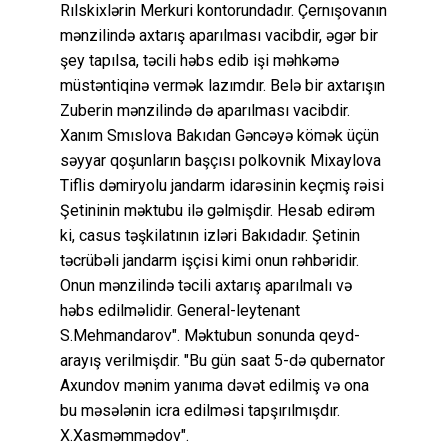
Rılskixlərin Merkuri kontorundadır. Çernışovanın
mənzilində axtarış aparılması vacibdir, əgər bir
şey tapılsa, təcili həbs edib işi məhkəmə
müstəntiqinə vermək lazımdır. Belə bir axtarışın
Zuberin mənzilində də aparılması vacibdir.
Xanım Smıslova Bakıdan Gəncəyə kömək üçün
səyyar qoşunların başçısı polkovnik Mixaylova
Tiflis dəmiryolu jandarm idarəsinin keçmiş rəisi
Şetininin məktubu ilə gəlmişdir. Hesab edirəm
ki, casus təşkilatının izləri Bakıdadır. Şetinin
təcrübəli jandarm işçisi kimi onun rəhbəridir.
Onun mənzilində təcili axtarış aparılmalı və
həbs edilməlidir. General-leytenant
S.Mehmandarov". Məktubun sonunda qeyd-
arayış verilmişdir. "Bu gün saat 5-də qubernator
Axundov mənim yanıma dəvət edilmiş və ona
bu məsələnin icra edilməsi tapşırılmışdır.
X.Xasməmmədov".