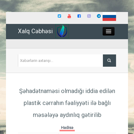
Xalq Cəbhəsi
Close
Siyasət
Şəhadətnaməsi olmadığı iddia edilən
İqtisadiyyat
plastik cərrahın fəaliyyəti ilə bağlı
Dünya
məsələyə aydınlıq gətirilib
Hadisə
Hadisə