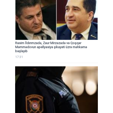
Rasim İldırımzadə, Zaur Mirzəzadə və Qoşqar
Məmmədovun apellyasiya şikayəti üzrə məhkəmə
başlayıb
17:31