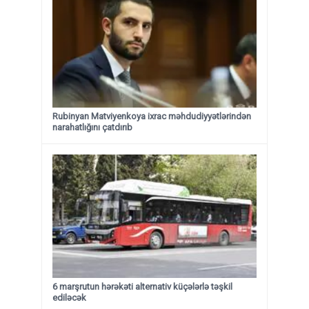
Rubinyan Matviyenkoya ixrac məhdudiyyətlərindən
narahatlığını çatdırıb
6 marşrutun hərəkəti alternativ küçələrlə təşkil
ediləcək