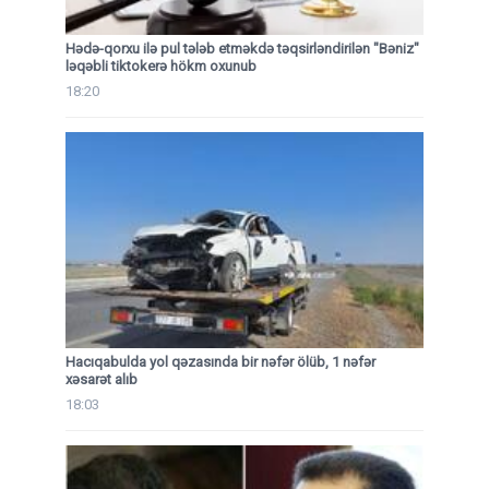
Hədə-qorxu ilə pul tələb etməkdə təqsirləndirilən "Bəniz"
ləqəbli tiktokerə hökm oxunub
18:20
Hacıqabulda yol qəzasında bir nəfər ölüb, 1 nəfər
xəsarət alıb
18:03