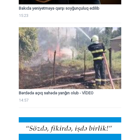
Bakıda yeniyetməyə qarşı soyğunçuluq edilib
15:23
Bərdədə açıq sahədə yanğın olub - VİDEO
14:57