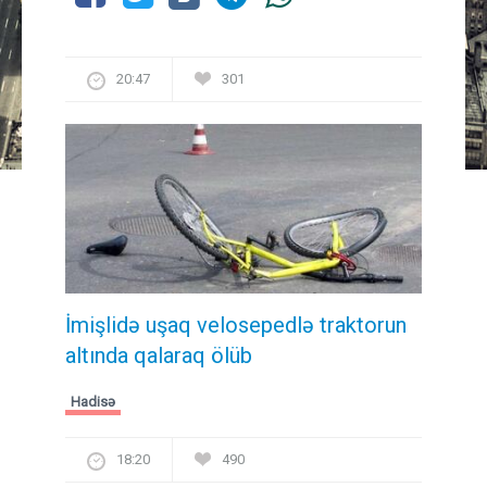
20:47
301
İmişlidə uşaq velosepedlə traktorun
altında qalaraq ölüb
Hadisə
18:20
490