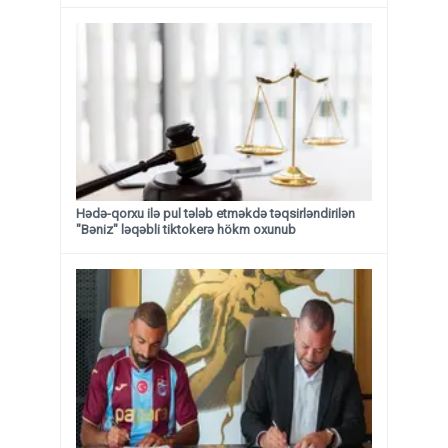
Hədə-qorxu ilə pul tələb etməkdə təqsirləndirilən
"Bəniz" ləqəbli tiktokerə hökm oxunub