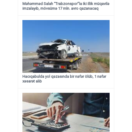
Məhəmməd Salah “Trabzonspor”la iki illik müqavilə
imzalayıb, mövsümə 17 mln. avro qazanacaq
Hacıqabulda yol qəzasında bir nəfər ölüb, 1 nəfər
xəsarət alıb