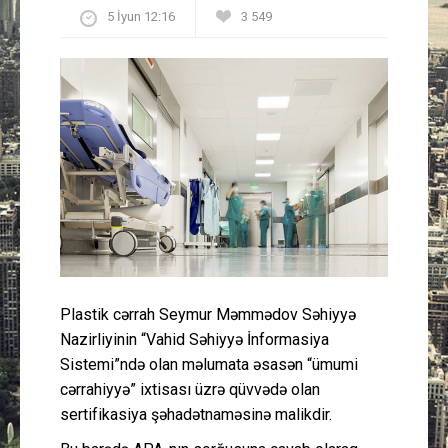
5 İyun 12:16
3 549
Güney Azərbaycan
Mədəniyyət
Müsahibə
İdman
Layihə
Gündəm
Plastik cərrah Seymur Məmmədov Səhiyyə
Cəmiyyət
Nazirliyinin “Vahid Səhiyyə İnformasiya
Sistemi”ndə olan məlumata əsasən “ümumi
Peşə etikası
cərrahiyyə” ixtisası üzrə qüvvədə olan
sertifikasiya şəhadətnaməsinə malikdir.
Əlaqə