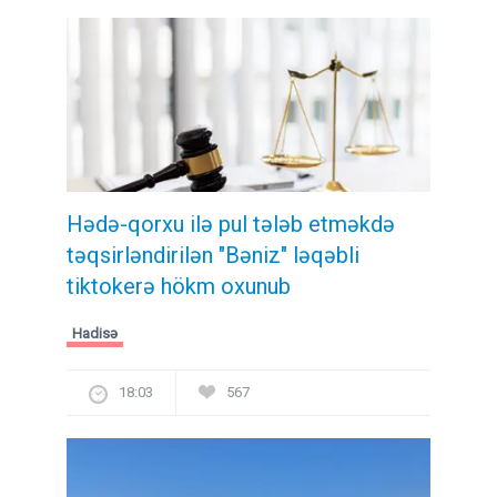
Hədə-qorxu ilə pul tələb etməkdə
təqsirləndirilən "Bəniz" ləqəbli
tiktokerə hökm oxunub
Hadisə
18:03
567