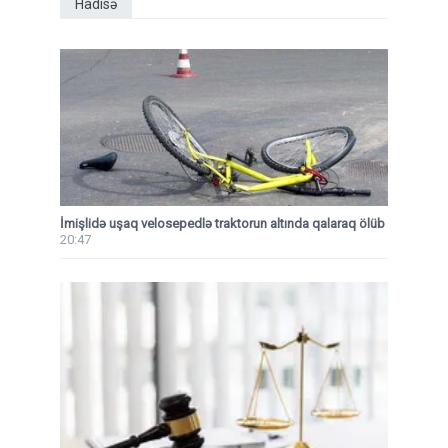
Hadisə
İmişlidə uşaq velosepedlə traktorun altında qalaraq ölüb
20:47