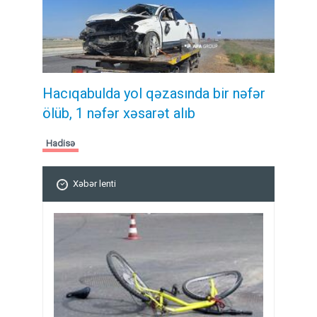
Hacıqabulda yol qəzasında bir nəfər
ölüb, 1 nəfər xəsarət alıb
Hadisə
Xəbər lenti