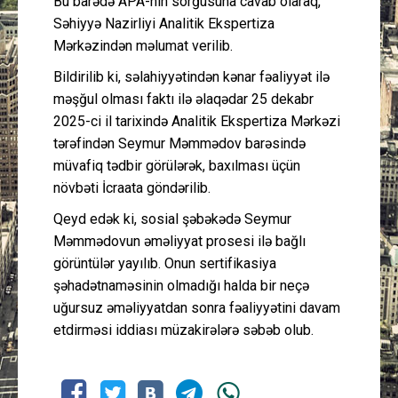
Bu barədə APA-nın sorğusuna cavab olaraq,
Səhiyyə Nazirliyi Analitik Ekspertiza
Mərkəzindən məlumat verilib.
Bildirilib ki, səlahiyyətindən kənar fəaliyyət ilə
məşğul olması faktı ilə əlaqədar 25 dekabr
2025-ci il tarixində Analitik Ekspertiza Mərkəzi
tərəfindən Seymur Məmmədov barəsində
müvafiq tədbir görülərək, baxılması üçün
növbəti İcraata göndərilib.
Qeyd edək ki, sosial şəbəkədə Seymur
Məmmədovun əməliyyat prosesi ilə bağlı
görüntülər yayılıb. Onun sertifikasiya
şəhadətnaməsinin olmadığı halda bir neçə
uğursuz əməliyyatdan sonra fəaliyyətini davam
etdirməsi iddiası müzakirələrə səbəb olub.