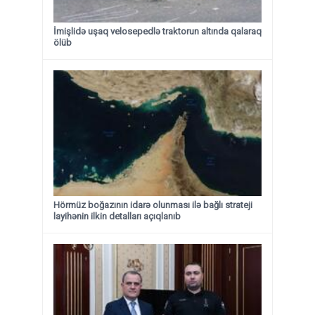
İmişlidə uşaq velosepedlə traktorun altında qalaraq
ölüb
Hörmüz boğazının idarə olunması ilə bağlı strateji
layihənin ilkin detalları açıqlanıb