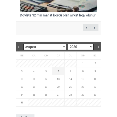
Dövlətə 12 min manat borcu olan şirkət ləğv olunur
BE
ÇA
ÇƏ
CA
CÜ
ŞƏ
BZ
1
2
3
4
5
6
7
8
9
10
11
12
13
14
15
16
17
18
19
20
21
22
23
24
25
26
27
28
29
30
31