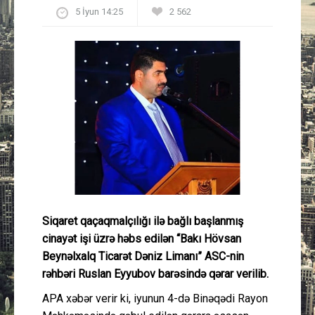
5 İyun 14:25
2 562
Güney Azərbaycan
Mədəniyyət
Müsahibə
İdman
Layihə
Gündəm
Siqaret qaçaqmalçılığı ilə bağlı başlanmış
Cəmiyyət
cinayət işi üzrə həbs edilən “Bakı Hövsan
Beynəlxalq Ticarət Dəniz Limanı” ASC-nin
Peşə etikası
rəhbəri Ruslan Eyyubov barəsində qərar verilib.
APA xəbər verir ki, iyunun 4-də Binəqədi Rayon
Əlaqə