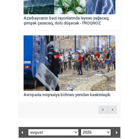
Azərbaycanın bəzi rayonlarında leysan yağacaq,
şimşək çaxacaq, dolu düşəcək - PROQNOZ
Avropada miqrasiya böhranı yenidən kəskinləşib