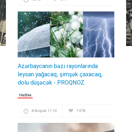
Azərbaycanın bəzi rayonlarında
leysan yağacaq, şimşək çaxacaq,
dolu düşəcək - PROQNOZ
Hadisə
8 Avqust 11:10
1 078