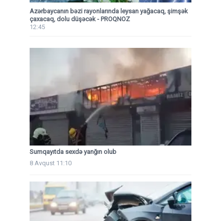
Azərbaycanın bəzi rayonlarında leysan yağacaq, şimşək
çaxacaq, dolu düşəcək - PROQNOZ
12:45
Sumqayıtda sexdə yanğın olub
8 Avqust 11:10