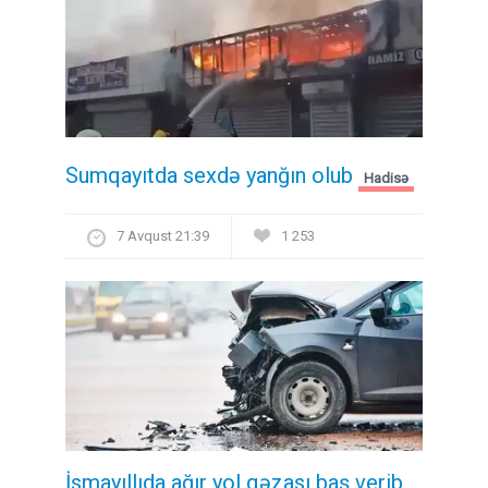
Sumqayıtda sexdə yanğın olub
Hadisə
7 Avqust 21:39
1 253
İsmayıllıda ağır yol qəzası baş verib,