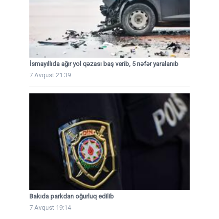
İsmayıllıda ağır yol qəzası baş verib, 5 nəfər yaralanıb
7 Avqust 21:39
Bakıda parkdan oğurluq edilib
7 Avqust 19:14