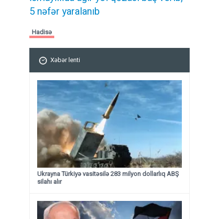
5 nəfər yaralanıb
Hadisə
Xəbər lenti
Ukrayna Türkiyə vasitəsilə 283 milyon dollarlıq ABŞ
silahı alır