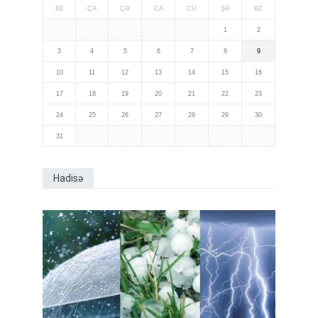
BE
ÇA
ÇƏ
CA
CÜ
ŞƏ
BZ
1
2
3
4
5
6
7
8
9
10
11
12
13
14
15
16
17
18
19
20
21
22
23
24
25
26
27
28
29
30
31
Hadisə