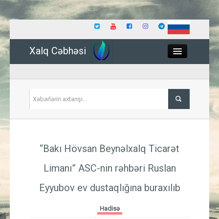
Xalq Cəbhəsi
Close
Siyasət
“Bakı Hövsan Beynəlxalq Ticarət
İqtisadiyyat
Limanı” ASC-nin rəhbəri Ruslan
Dünya
Eyyubov ev dustaqlığına buraxılıb
Hadisə
Hadisə