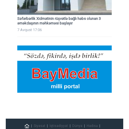
Səfərbərlik Xidmətinin rüşvətlə bağlı həbs olunan 3
əməkdaşının məhkəməsi başlayır
7 Avqust 17:06
Siyasət
İqtisadiyyat
Dünya
Hadisə