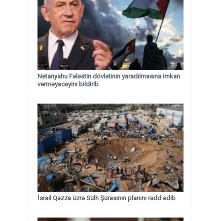
Netanyahu Fələstin dövlətinin yaradılmasına imkan
verməyəcəyini bildirib
İsrail Qəzza üzrə Sülh Şurasının planını rədd edib