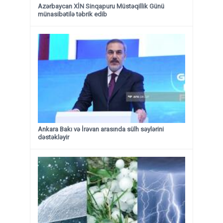
Azərbaycan XİN Sinqapuru Müstəqillik Günü
münasibətilə təbrik edib
Ankara Bakı və İrəvan arasında sülh səylərini
dəstəkləyir