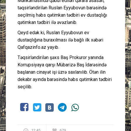
Məhkəməsində qəbul edilən qərara əsasən,
təqsirləndirilən Ruslan Eyyubovun barəsində
seçilmiş həbs qətimkan tədbiri ev dustaqlığı
qətimkan tədbiri ilə əvəzlənib.
Qeyd edək ki, Ruslan Eyyubovun ev
dustaqlığına buraxılması ilə bağlı ilk xəbəri
Qafqazinfo.az yayıb.
Təqsirləndirilən şəxs Baş Prokuror yanında
Korrupsiyaya qarşı Mübarizə Baş İdarəsində
başlanan cinayət işi üzrə saxlanılıb. Ötən ilin
dekabr ayında barəsində həbs qətimkan tədbiri
seçilib.
12:45
679