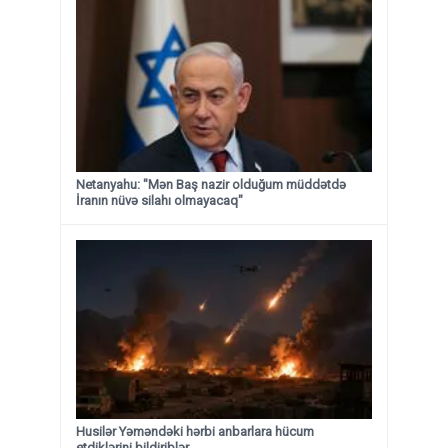
Netanyahu: "Mən Baş nazir olduğum müddətdə
İranın nüvə silahı olmayacaq"
Husilər Yəməndəki hərbi anbarlara hücum
etdiklərini bildiriblər