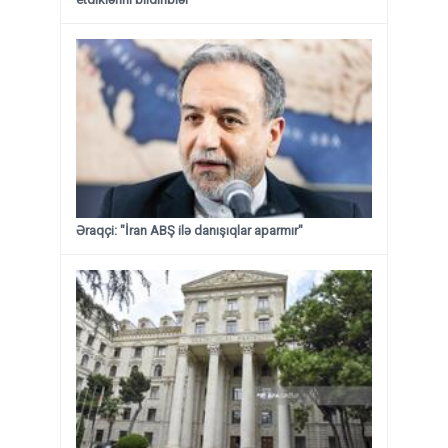
Əraqçi: "İran ABŞ ilə danışıqlar aparmır"