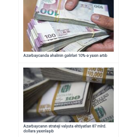
Azərbaycanda əhalinin gəlirləri 10%-ə yaxın artıb
Azərbaycanın strateji valyuta ehtiyatları 87 mlrd.
dollara yaxınlaşıb