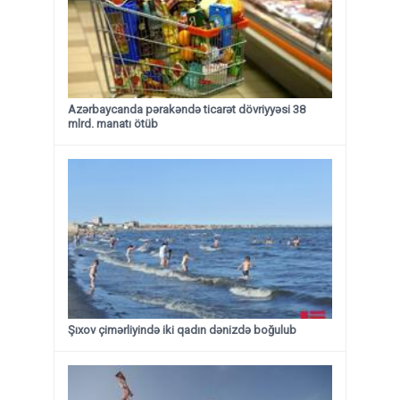
Azərbaycanda pərakəndə ticarət dövriyyəsi 38
mlrd. manatı ötüb
Şıxov çimərliyində iki qadın dənizdə boğulub