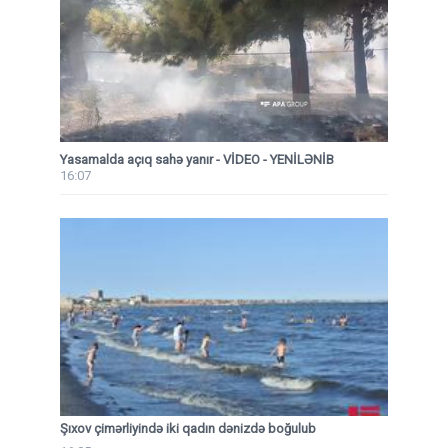
Yasamalda açıq sahə yanır - VİDEO - YENİLƏNİB
16:07
Şıxov çimərliyində iki qadın dənizdə boğulub