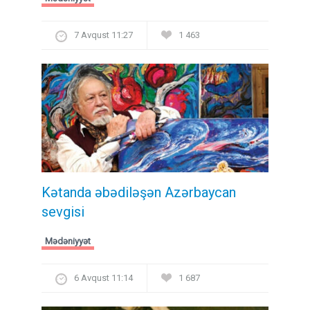
7 Avqust 11:27
1 463
Kətanda əbədiləşən Azərbaycan
sevgisi
Mədəniyyət
6 Avqust 11:14
1 687