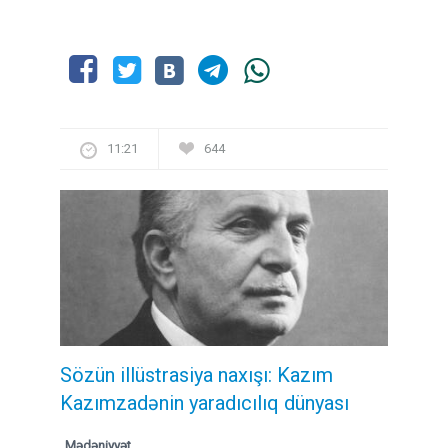
11:21
644
Sözün illüstrasiya naxışı: Kazım
Kazımzadənin yaradıcılıq dünyası
Mədəniyyət