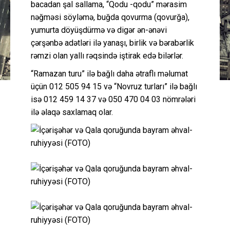
bacadan şal sallama, “Qodu -qodu” mərasim
nəğməsi söyləmə, buğda qovurma (qovurğa),
yumurta döyüşdürmə və digər ən-ənəvi
çərşənbə adətləri ilə yanaşı, birlik və bərabərlik
rəmzi olan yallı rəqsində iştirak edə bilərlər.
“Ramazan turu” ilə bağlı daha ətraflı məlumat
üçün 012 505 94 15 və “Novruz turları” ilə bağlı
isə 012 459 14 37 və 050 470 04 03 nömrələri
ilə əlaqə saxlamaq olar.