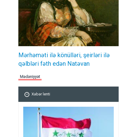
Mərhəməti ilə könülləri, şeirləri ilə
qəlbləri fəth edən Natəvan
Mədəniyyət
Xəbər lenti