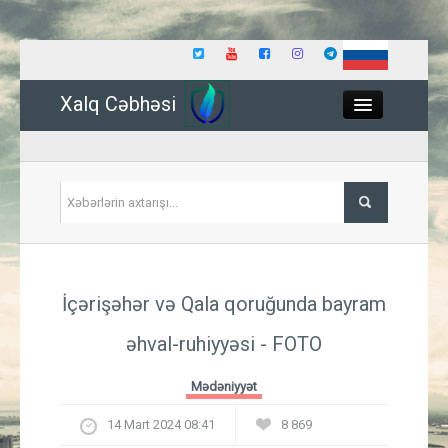
Xalq Cəbhəsi
Close
Siyasət
İçərişəhər və Qala qoruğunda bayram
İqtisadiyyat
əhval-ruhiyyəsi
- FOTO
Dünya
Mədəniyyət
Hadisə
14 Mart 2024 08:41
8 869