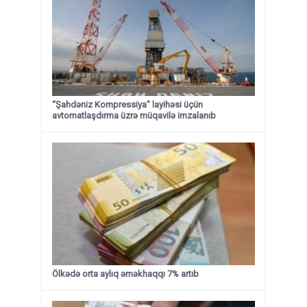
“Şahdəniz Kompressiya" layihəsi üçün
avtomatlaşdırma üzrə müqavilə imzalanıb
Ölkədə orta aylıq əməkhaqqı 7% artıb