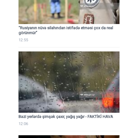
“Rusiyanın nüvə silahından istifadə etməsi çox da real
görünmür”
12:55
Bəzi yerlərdə şimşək çaxır, yağış yağır - FAKTİKİ HAVA
12:06