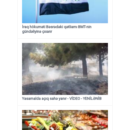
İraq hökuməti Bəsrədəki qətliamı BMT-nin
gündəliyinə çıxarır
Yasamalda açıq sahə yanır - VİDEO - YENİLƏNİB