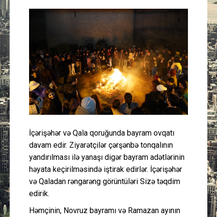
Güney Azərbaycan
Mədəniyyət
Müsahibə
İdman
Layihə
İçərişəhər və Qala qoruğunda bayram ovqatı
Gündəm
davam edir. Ziyarətçilər çərşənbə tonqalının
yandırılması ilə yanaşı digər bayram adətlərinin
Cəmiyyət
həyata keçirilməsində iştirak edirlər. İçərişəhər
və Qaladan rəngarəng görüntüləri Sizə təqdim
Peşə etikası
edirik.
Həmçinin, Novruz bayramı və Ramazan ayının
Əlaqə