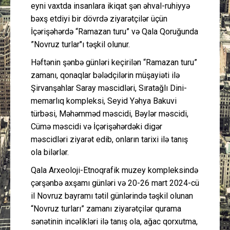
eyni vaxtda insanlara ikiqat şən əhval-ruhiyyə
bəxş etdiyi bir dövrdə ziyarətçilər üçün
İçərişəhərdə “Ramazan turu” və Qala Qoruğunda
”Novruz turlar"ı təşkil olunur.
Həftənin şənbə günləri keçirilən “Ramazan turu”
zamanı, qonaqlar bələdçilərin müşayiəti ilə
Şirvanşahlar Saray məscidləri, Sıratağlı Dini-
memarlıq kompleksi, Seyid Yəhya Bakuvi
türbəsi, Məhəmməd məscidi, Bəylər məscidi,
Cümə məscidi və İçərişəhərdəki digər
məscidləri ziyarət edib, onların tarixi ilə tanış
ola bilərlər.
Qala Arxeoloji-Etnoqrafik muzey kompleksində
çərşənbə axşamı günləri və 20-26 mart 2024-cü
il Novruz bayramı tətil günlərində təşkil olunan
“Novruz turları” zamanı ziyarətçilər qurama
sənətinin incəlikləri ilə tanış ola, ağac qorxutma,