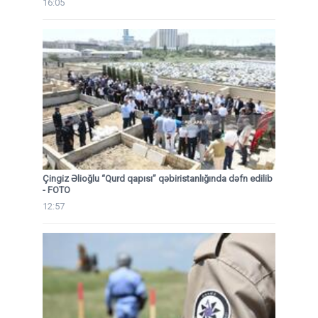
16:05
Çingiz Əlioğlu “Qurd qapısı” qəbiristanlığında dəfn edilib
- FOTO
12:57