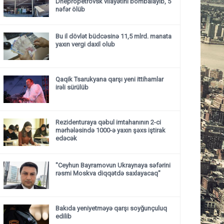
Dnepropetrovsk vilayətini bombalayıb, 5
nəfər ölüb
Bu il dövlət büdcəsinə 11,5 mlrd. manata
yaxın vergi daxil olub
Qaqik Tsarukyana qarşı yeni ittihamlar
irəli sürülüb
Rezidenturaya qəbul imtahanının 2-ci
mərhələsində 1000-ə yaxın şəxs iştirak
edəcək
"Ceyhun Bayramovun Ukraynaya səfərini
rəsmi Moskva diqqətdə saxlayacaq"
Bakıda yeniyetməyə qarşı soyğunçuluq
edilib