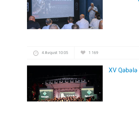
4 Avqust 10:05
1 169
XV Qəbələ 