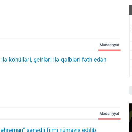
Mədəniyyət
lə könülləri, şeirləri ilə qəlbləri fəth edən
Mədəniyyət
əhrəman” sənədli filmi nümayiş edilib