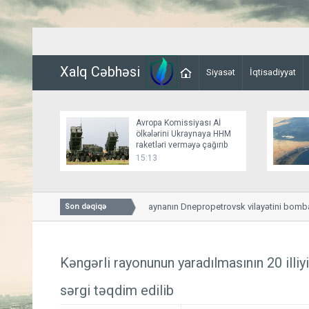
Xalq Cəbhəsi
Siyasət
İqtisadiyyat
Avropa Komissiyası Aİ
ölkələrini Ukraynaya HHM
raketləri verməyə çağırıb
15:13
Rusiya ordusu Ukraynanın Dnepropetrovsk vilayətini bombalayı
Son dəqiqə
Kəngərli rayonunun yaradılmasının 20 illiy
sərgi təqdim edilib