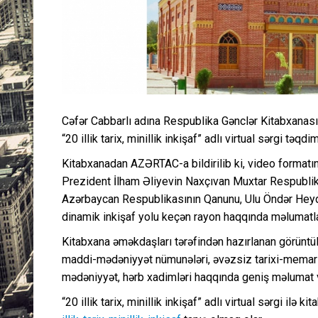
Cəfər Cabbarlı adına Respublika Gənclər Kitabxanasın
“20 illik tarix, minillik inkişaf” adlı virtual sərgi təqdim
Kitabxanadan AZƏRTAC-a bildirilib ki, video formatı
Prezident İlham Əliyevin Naxçıvan Muxtar Respubli
Azərbaycan Respublikasının Qanunu, Ulu Öndər Heydər
dinamik inkişaf yolu keçən rayon haqqında məlumatla
Kitabxana əməkdaşları tərəfindən hazırlanan görüntülə
maddi-mədəniyyət nümunələri, əvəzsiz tarixi-memarlıq 
mədəniyyət, hərb xadimləri haqqında geniş məlumat v
“20 illik tarix, minillik inkişaf” adlı virtual sərgi ilə