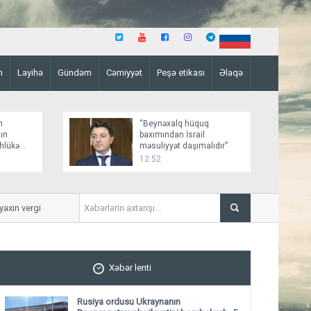
n
Layihə
Gündəm
Cəmiyyət
Peşə etikası
Əlaqə
n
“Beynəxalq hüquq
ın
baxımından İsrail
əhlükə
məsuliyyət daşımalıdır”
12:52
n vergi daxil olub
Qaqik Tsarukyana qarşı yeni 
Xəbər lenti
Rusiya ordusu Ukraynanın