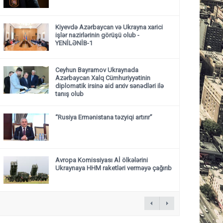
Kiyevdə Azərbaycan və Ukrayna xarici
işlər nazirlərinin görüşü olub -
YENİLƏNİB-1
Ceyhun Bayramov Ukraynada
Azərbaycan Xalq Cümhuriyyətinin
diplomatik irsinə aid arxiv sənədləri ilə
tanış olub
“Rusiya Ermənistana təzyiqi artırır”
Avropa Komissiyası Aİ ölkələrini
Ukraynaya HHM raketləri verməyə çağırıb