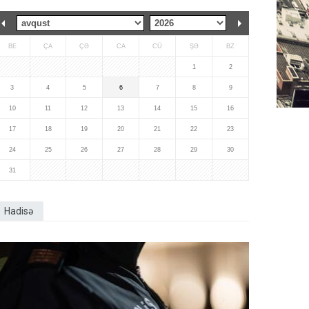
BE
ÇA
ÇƏ
CA
CÜ
ŞƏ
BZ
1
2
3
4
5
6
7
8
9
10
11
12
13
14
15
16
17
18
19
20
21
22
23
24
25
26
27
28
29
30
31
Hadisə