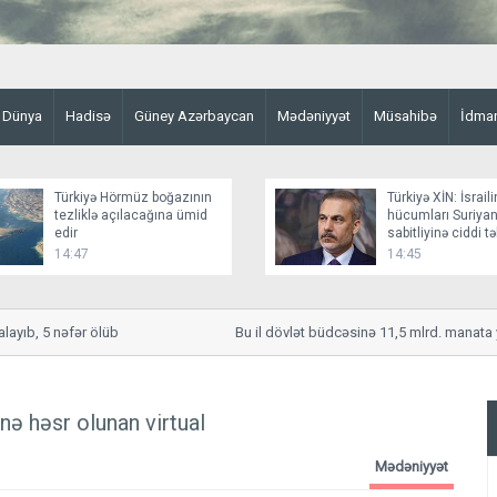
Dünya
Hadisə
Güney Azərbaycan
Mədəniyyət
Müsahibə
İdma
Türkiyə Hörmüz boğazının
Türkiyə XİN: İsraili
tezliklə açılacağına ümid
hücumları Suriyan
edir
sabitliyinə ciddi t
yaradır
14:47
14:45
b, 5 nəfər ölüb
Bu il dövlət büdcəsinə 11,5 mlrd. manata yaxı
inə həsr olunan virtual
Mədəniyyət