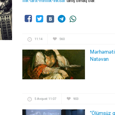
illik-tarix-minillik-inkisaf
tanış olmaq olar.
11:14
560
Mərhəməti i
Natəvan
5 Avqust 11:07
903
“Ölümsüz q