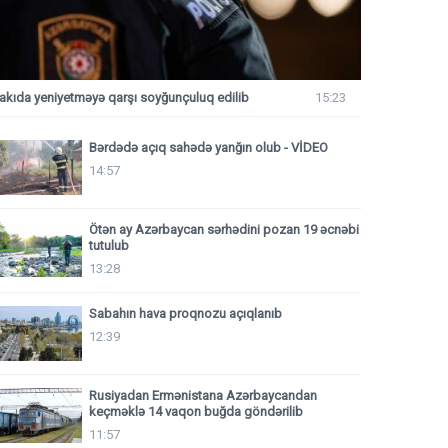
akıda yeniyetməyə qarşı soyğunçuluq edilib
15:23
Bərdədə açıq sahədə yanğın olub - VİDEO
14:57
Ötən ay Azərbaycan sərhədini pozan 19 əcnəbi
tutulub
13:28
Sabahın hava proqnozu açıqlanıb
12:39
Rusiyadan Ermənistana Azərbaycandan
keçməklə 14 vaqon buğda göndərilib
11:57