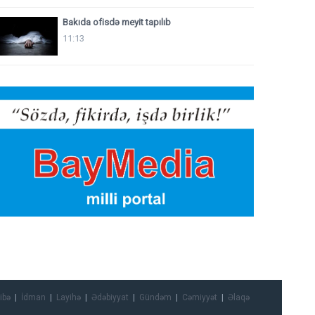
Bakıda ofisdə meyit tapılıb
11:13
ibə
İdman
Layihə
Ədəbiyyat
Gündəm
Cəmiyyət
Əlaqə