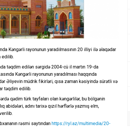
da Kəngərli rayonunun yaradılmasının 20 illiyi ilə əlaqədar
 edilib.
nda təqdim edilən sərgidə 2004-cü il martın 19-da
kasında Kəngərli rayonunun yaradılması haqqında
 Əliyevin müdrik fikirləri, qısa zaman kəsiyində sürətli və
r təqdim edilib.
rdə qədim türk tayfaları olan kəngərlilər, bu bölgənin
abidələri, adını tarixə qızıl hərflərlə yazmış elm,
erilib.
 kitabxananın rəsmi saytından
https://ryl.az/multimedia/20-