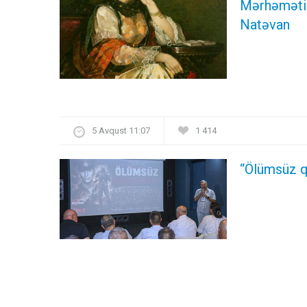
Mərhəməti i
Natəvan
5 Avqust 11:07
1 414
“Ölümsüz q