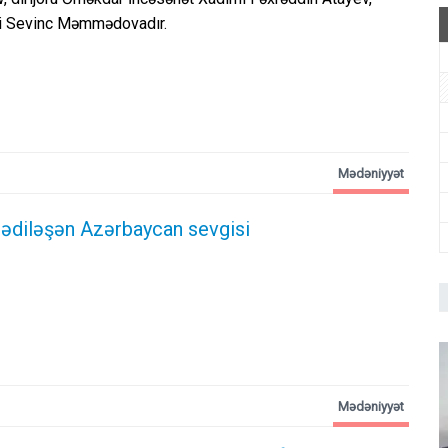
ti Sevinc Məmmədovadır.
Mədəniyyət
ədiləşən Azərbaycan sevgisi
Mədəniyyət