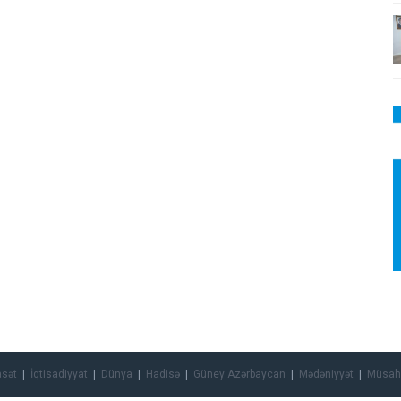
asət
İqtisadiyyat
Dünya
Hadisə
Güney Azərbaycan
Mədəniyyət
Müsah