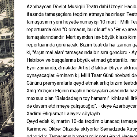
Azərbaycan Dövlət Musiqili Teatrı dahi Üzeyir Hacıbəyl
ifasında tamaşaçılara təqdim etməyə hazırlaşır. Teatrı
tamaşasının yeni heyətlə nümayişi 10 mart - Milli Te
repertuarda olan "O olmasın, bu olsun" və "Ər və arva
tamaşalarındandır. Mart ayından isə böyük klassikimiz
repertuarında görünəcək. Bizim teatrda hər zaman gə
ki, "Arşın mal alan" tamaşasında bir sıra gənclərə
Həbibov və başqalarına böyük etimad göstərilib. İnanır
Eyni zamanda, Əməkdar Artist Ələkbər Əliyev, aktrisa
oynayacaqlar. Əminəm ki, Milli Teatr Günü növbəti də
Gününü premyeralarla qeyd etmək artıq bizim teatrda 
Xalq Yazıçısı Elçinin məşhur hekayələri əsasında haz
məxsus olan "Baladadaşın toy hamamı" ikihissəli liri
də davam etdirməyə çalışacağıq", - deyə Azərbaycan 
Xadimi Əliqismət Lalayev söyləyib.
Qeyd edək ki, martın 10-da təqdim olunacaq tamaşad
Kərimova, Əkbər Əlizadə, aktyorlar Səmədzadə Xasıye
edəcəklər. Tamaşanın bərpaçı rejissoru Əhəd Hacıyev