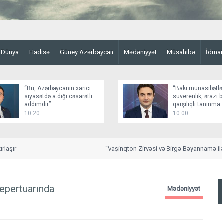
Dünya
Hadisə
Güney Azərbaycan
Mədəniyyət
Müsahibə
İdma
“Bu, Azərbaycanın xarici
“Bakı münasibətlə
siyasətdə atdığı cəsarətli
suverenlik, ərazi 
addımdır”
qarşılıqlı tanınm
qurur”
10:20
10:00
şır
“Vaşinqton Zirvəsi və Birgə Bəyannamə ilə A
təsbit olundu”
repertuarında
Mədəniyyət