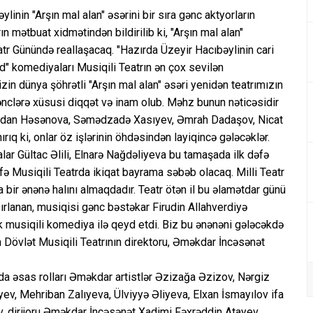
inin "Arşın mal alan" əsərini bir sıra gənc aktyorların
n mətbuat xidmətindən bildirilib ki, "Arşın mal alan"
atr Günündə reallaşacaq. "Hazırda Üzeyir Hacıbəylinin cari
d" komediyaları Musiqili Teatrın ən çox sevilən
in dünya şöhrətli "Arşın mal alan" əsəri yenidən teatrımızın
nclərə xüsusi diqqət və inam olub. Məhz bunun nəticəsidir
 - Aydan Həsənova, Səmədzadə Xasıyev, Əmrah Dadaşov, Nicat
ıq ki, onlar öz işlərinin öhdəsindən layiqincə gələcəklər.
lar Gültac Əlili, Elnarə Nağdəliyeva bu tamaşada ilk dəfə
fə Musiqili Teatrda ikiqat bayrama səbəb olacaq. Milli Teatr
bir ənənə halını almaqdadır. Teatr ötən il bu əlamətdar günü
ırlanan, musiqisi gənc bəstəkar Firudin Allahverdiyə
k musiqili komediya ilə qeyd etdi. Biz bu ənənəni gələcəkdə
Dövlət Musiqili Teatrının direktoru, Əməkdar İncəsənət
a əsas rolları Əməkdar artistlər Əzizağa Əzizov, Nərgiz
v, Mehriban Zalıyeva, Ülviyyə Əliyeva, Elxan İsmayılov ifa
, dirijoru Əməkdar İncəsənət Xadimi Fəxrəddin Atayev,