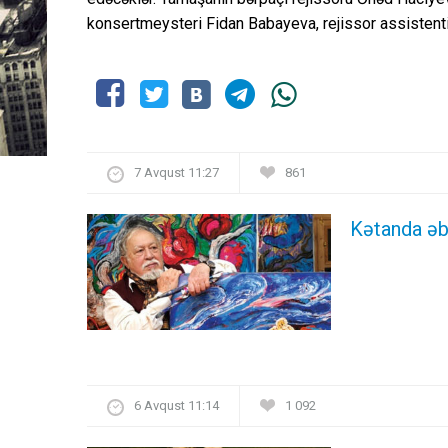
konsertmeysteri Fidan Babayeva, rejissor assisten
7 Avqust 11:27
861
Kətanda əb
6 Avqust 11:14
1 092