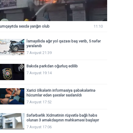
umqayıtda sexdə yanğın olub
11:10
İsmayıllıda ağır yol qəzası baş verib, 5 nəfər
yaralanıb
7 Avqust 21:39
Bakıda parkdan oğurluq edilib
7 Avqust 19:14
Xarici ölkələrin informasiya şəbəkələrinə
hücumlar edən şəxslər saxlanıldı
7 Avqust 17:52
Səfərbərlik Xidmətinin rüşvətlə bağlı həbs
olunan 3 əməkdaşının məhkəməsi başlayır
7 Avqust 17:06