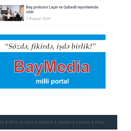
Baş prokuror Laçın və Qubadlı rayonlarında
olub
7 Avqust 16:07
ibə
İdman
Layihə
Ədəbiyyat
Gündəm
Cəmiyyət
Əlaqə