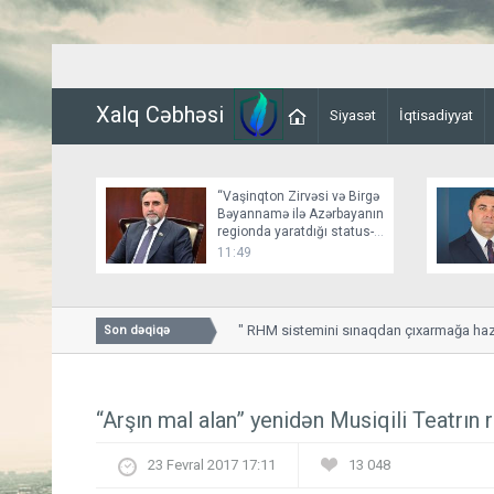
Xalq Cəbhəsi
Siyasət
İqtisadiyyat
“Vaşinqton Zirvəsi və Birgə
Bəyannamə ilə Azərbayanın
regionda yaratdığı status-
kvo bir daha təsbit olundu”
11:49
ABŞ "Qızıl Günbəz" RHM sistemini sınaqdan çıxarmağa hazırla
Son dəqiqə
“Arşın mal alan” yenidən Musiqili Teatrın 
23 Fevral 2017 17:11
13 048