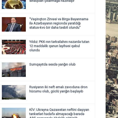
sınaqdan çıxarmağa hazırlaşır
“Vaşinqton Zirvəsi və Birgə Bəyannamə
ilə Azərbayanın regionda yaratdığı
status-kvo bir daha təsbit olundu”
Yıldız: PKK-nın tərksilahını nəzərdə tutan
12 maddəlik qanun layihəsi qəbul
olundu ​​​​​​​
Sumqayıtda sexdə yanğın olub
Rusiyanın iki neft emalı zavoduna dron
hücumu olub, güclü yanğın başlayıb
KİV: Ukrayna Qazaxıstan neftini daşıyan
tankerləri hədəfə almayacağı barədə