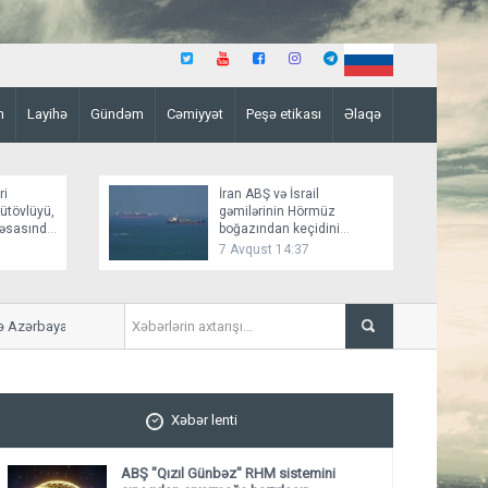
n
Layihə
Gündəm
Cəmiyyət
Peşə etikası
Əlaqə
ri
İran ABŞ və İsrail
bütövlüyü,
gəmilərinin Hörmüz
a əsasında
boğazından keçidini
bağlayır
7 Avqust 14:37
zərbayanın regionda yaratdığı status-kvo bir daha
Yıldız: PKK-nın tərksilahını
Xəbər lenti
ABŞ "Qızıl Günbəz" RHM sistemini