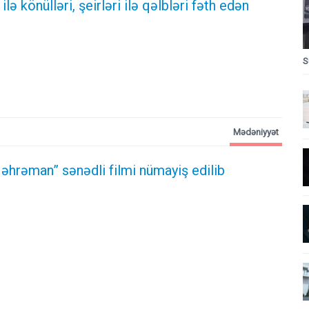
lə könülləri, şeirləri ilə qəlbləri fəth edən
S
Mədəniyyət
əhrəman” sənədli filmi nümayiş edilib