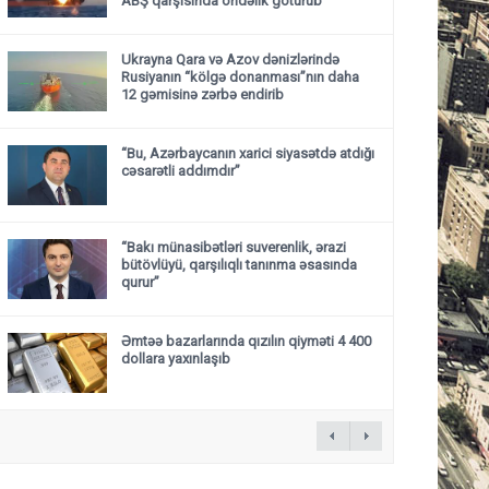
ABŞ qarşısında öhdəlik götürüb
Ukrayna Qara və Azov dənizlərində
Rusiyanın “kölgə donanması”nın daha
12 gəmisinə zərbə endirib
“Bu, Azərbaycanın xarici siyasətdə atdığı
cəsarətli addımdır”
“Bakı münasibətləri suverenlik, ərazi
bütövlüyü, qarşılıqlı tanınma əsasında
qurur”
Əmtəə bazarlarında qızılın qiyməti 4 400
dollara yaxınlaşıb