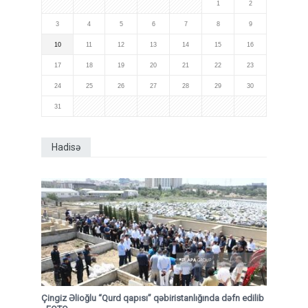
1
2
3
4
5
6
7
8
9
10
11
12
13
14
15
16
17
18
19
20
21
22
23
24
25
26
27
28
29
30
31
Hadisə
Çingiz Əlioğlu “Qurd qapısı” qəbiristanlığında dəfn edilib