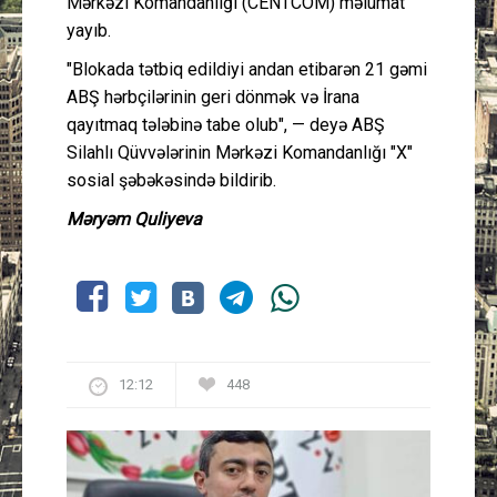
Mərkəzi Komandanlığı (CENTCOM) məlumat
yayıb.
"Blokada tətbiq edildiyi andan etibarən 21 gəmi
ABŞ hərbçilərinin geri dönmək və İrana
qayıtmaq tələbinə tabe olub", — deyə ABŞ
Silahlı Qüvvələrinin Mərkəzi Komandanlığı "X"
sosial şəbəkəsində bildirib.
Məryəm Quliyeva
12:12
448