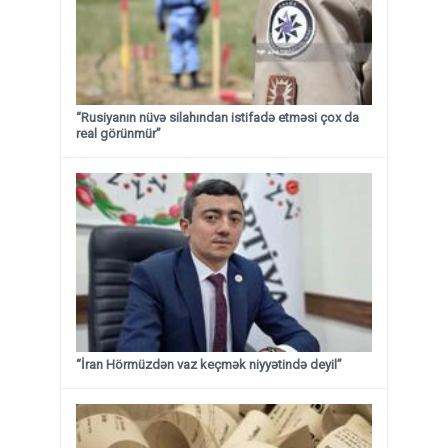
“Rusiyanın nüvə silahından istifadə etməsi çox da
real görünmür”
“İran Hörmüzdən vaz keçmək niyyətində deyil”