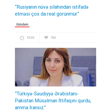
“Rusiyanın nüvə silahından istifadə
etməsi çox da real görünmür”
Gündəm
10:20
763
“Türkiyə-Səudiyyə Ərəbistanı-
Pakistan Müsəlman İttifaqını qurdu,
amma İransız”