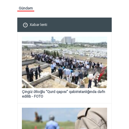
Gündəm
Xəbər lenti
Çingiz Əlioğlu “Qurd qapısı” qəbiristanlığında dəfn
edilib
- FOTO