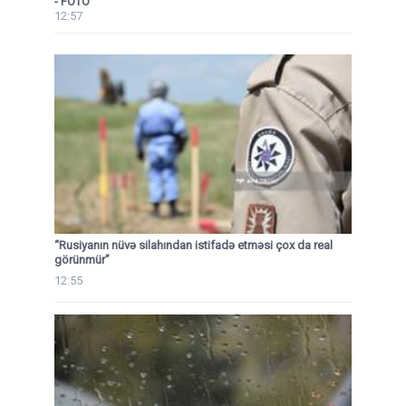
- FOTO
12:57
“Rusiyanın nüvə silahından istifadə etməsi çox da real
görünmür”
12:55