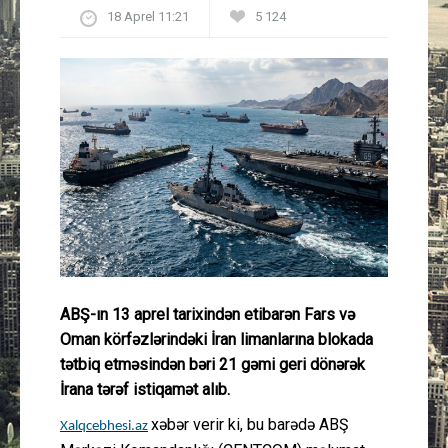
18 Aprel 11:21
5 124
Güney Azərbaycan
Mədəniyyət
Müsahibə
İdman
Layihə
Gündəm
ABŞ-ın 13 aprel tarixindən etibarən Fars və
Cəmiyyət
Oman körfəzlərindəki İran limanlarına blokada
tətbiq etməsindən bəri 21 gəmi geri dönərək
Peşə etikası
İrana tərəf istiqamət alıb.
xəbər verir ki, bu barədə ABŞ
Xalqcebhesi.az
Əlaqə