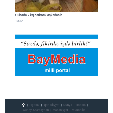
Qubada 7 kq narkotik aşkarlanıb
10:32
Siyasət
İqtisadiyyat
Dünya
Hadisə
Güney Azərbaycan
Mədəniyyət
Müsahibə