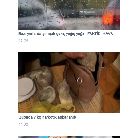
Bəzi yerlərdə şimşək çaxır, yağış yağır - FAKTİKİ HAVA
12:06
Qubada 7 kq narkotik aşkarlanıb
11:30