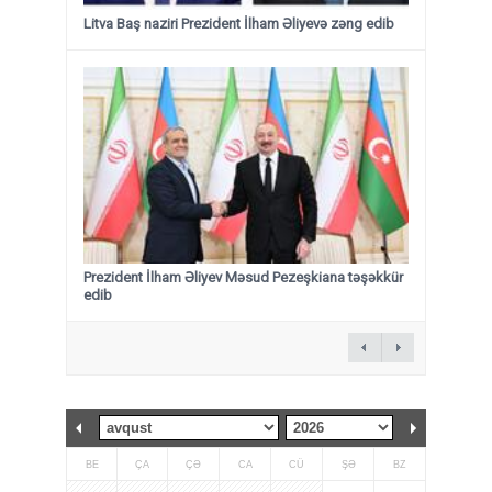
Litva Baş naziri Prezident İlham Əliyevə zəng edib
Prezident İlham Əliyev Məsud Pezeşkiana təşəkkür
edib
BE
ÇA
ÇƏ
CA
CÜ
ŞƏ
BZ