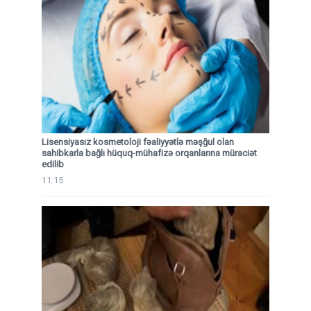
Lisensiyasız kosmetoloji fəaliyyətlə məşğul olan
sahibkarla bağlı hüquq-mühafizə orqanlarına müraciət
edilib
11:15