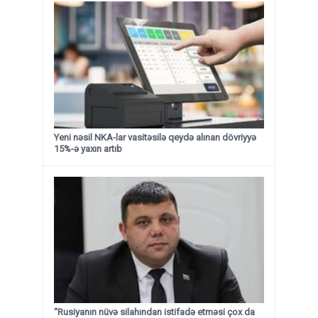
Yeni nəsil NKA-lar vasitəsilə qeydə alınan dövriyyə
15%-ə yaxın artıb
“Rusiyanın nüvə silahından istifadə etməsi çox da