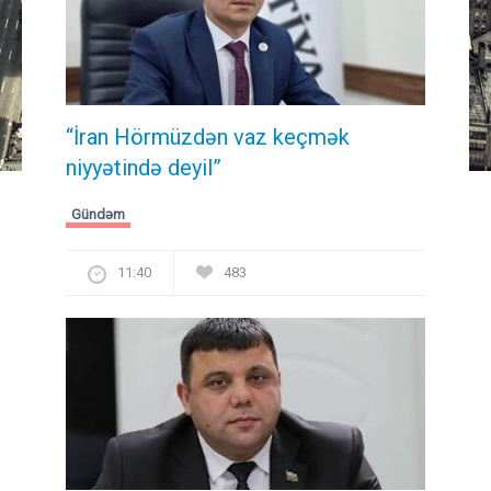
“İran Hörmüzdən vaz keçmək
niyyətində deyil”
Gündəm
11:40
483