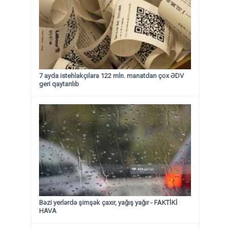
7 ayda istehlakçılara 122 mln. manatdan çox ƏDV
geri qaytarılıb
Bəzi yerlərdə şimşək çaxır, yağış yağır - FAKTİKİ
HAVA