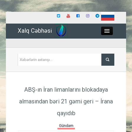
Xalq Cəbhəsi
Close
Siyasət
ABŞ-ın İran limanlarını blokadaya
İqtisadiyyat
almasından bəri 21 gəmi geri – İrana
Dünya
qayıdıb
Hadisə
Gündəm