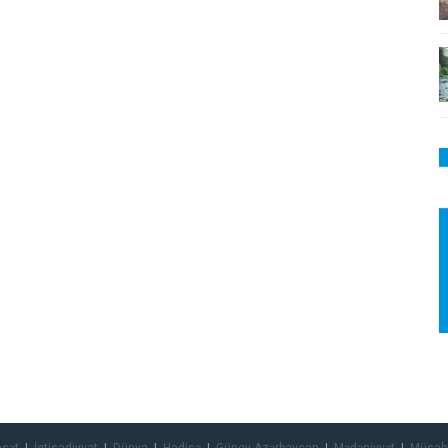
asət
İqtisadiyyat
Dünya
Hadisə
Güney Azərbaycan
Mədəniyyət
Müsah