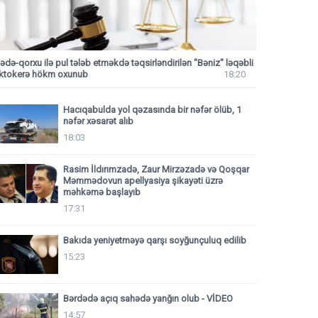
ədə-qorxu ilə pul tələb etməkdə təqsirləndirilən "Bəniz" ləqəbli
iktokerə hökm oxunub
18:20
Hacıqabulda yol qəzasında bir nəfər ölüb, 1
nəfər xəsarət alıb
18:03
Rasim İldırımzadə, Zaur Mirzəzadə və Qoşqar
Məmmədovun apellyasiya şikayəti üzrə
məhkəmə başlayıb
17:31
Bakıda yeniyetməyə qarşı soyğunçuluq edilib
15:23
Bərdədə açıq sahədə yanğın olub - VİDEO
14:57