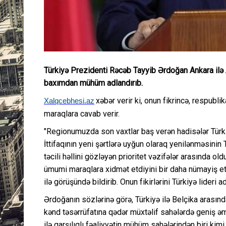
Türkiyə Prezidenti Rəcəb Tayyib Ərdoğan Ankara ilə A
baxımdan mühüm adlandırıb.
xəbər verir ki, onun fikrincə, respubl
Xalqcebhesi.az
maraqlara cavab verir.
"Regionumuzda son vaxtlar baş verən hadisələr Türk
İttifaqının yeni şərtlərə uyğun olaraq yenilənməsinin
təcili həllini gözləyən prioritet vəzifələr arasında o
ümumi maraqlara xidmət etdiyini bir daha nümayiş et
ilə görüşündə bildirib. Onun fikirlərini Türkiyə lider
Ərdoğanın sözlərinə görə, Türkiyə ilə Belçika arası
kənd təsərrüfatına qədər müxtəlif sahələrdə geniş ə
ilə qarşılıqlı fəaliyyətin mühüm sahələrindən biri kimi