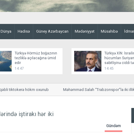
Dünya
Hadisə
Güney Azərbaycan
Mədəniyyət
Müsahibə
İdma
Türkiyə Hörmüz boğazının
Türkiyə XİN: İsraili
tezliklə açılacağına ümid
hücumları Suriyan
edir
sabitliyinə ciddi t
yaradır
14:47
14:45
bli tiktokerə hökm oxunub
Məhəmməd Salah “Trabzonspor”la iki illik m
qazanacaq
rində iştirakı hər iki
Gündəm