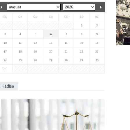
BE
ÇA
ÇƏ
CA
CÜ
ŞƏ
BZ
1
2
3
4
5
6
7
8
9
10
11
12
13
14
15
16
17
18
19
20
21
22
23
24
25
26
27
28
29
30
31
Hadisə