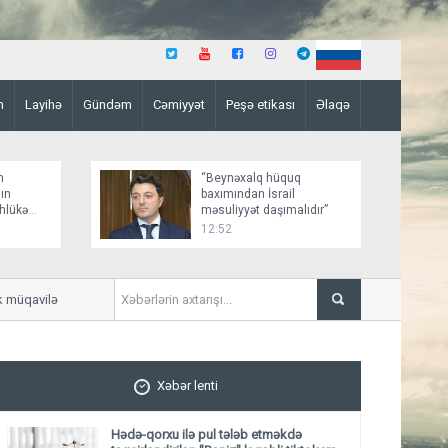
n
Layihə
Gündəm
Cəmiyyət
Peşə etikası
Əlaqə
n
“Beynəxalq hüquq
ın
baxımından İsrail
əhlükə
məsuliyyət daşımalıdır”
12:52
üqavilə imzalayıb, mövsümə 17 mln. avro
Hacıqabulda yol qəzasında b
Xəbər lenti
Hədə-qorxu ilə pul tələb etməkdə