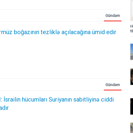
Gündəm
H
rmüz boğazının tezliklə açılacağına ümid edir
t
Gündəm
: İsrailin hücumları Suriyanın sabitliyinə ciddi
adır