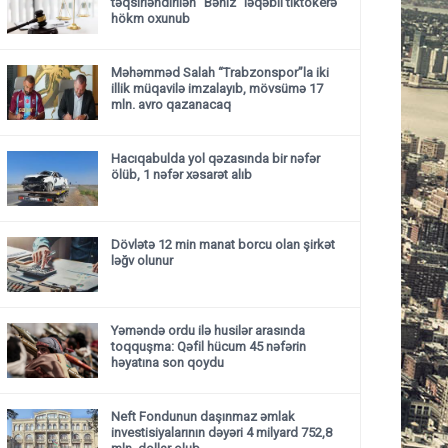
təqsirləndirilən "Bəniz" ləqəbli tiktokerə
hökm oxunub
Məhəmməd Salah “Trabzonspor”la iki
illik müqavilə imzalayıb, mövsümə 17
mln. avro qazanacaq
Hacıqabulda yol qəzasında bir nəfər
ölüb, 1 nəfər xəsarət alıb
Dövlətə 12 min manat borcu olan şirkət
ləğv olunur
Yəməndə ordu ilə husilər arasında
toqquşma: Qəfil hücum 45 nəfərin
həyatına son qoydu
Neft Fondunun daşınmaz əmlak
investisiyalarının dəyəri 4 milyard 752,8