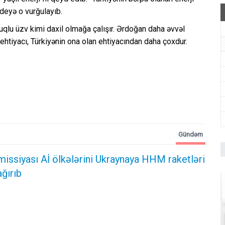
 deyə o vurğulayıb.
uqlu üzv kimi daxil olmağa çalışır. Ərdoğan daha əvvəl
 ehtiyacı, Türkiyənin ona olan ehtiyacından daha çoxdur.
Gündəm
issiyası Aİ ölkələrini Ukraynaya HHM raketləri
ğırıb