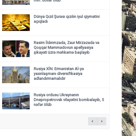
mln. dollar olub
Dünya Qızıl Şurası qızılın iyul qiymətini
açıqladı
Rasim İldırımzadə, Zaur Mirzəzadə və
Qoşqar Məmmədovun apellyasiya
şikayəti üzrə məhkəmə başlayıb
Rusiya XİN: Ermənistan Aİ-yə
yaxınlaşmanı diversifikasiya
adlandırmamalıdır
Rusiya ordusu Ukraynanın
Dnepropetrovsk vilayətini bombalayıb, 5
nəfər ölüb