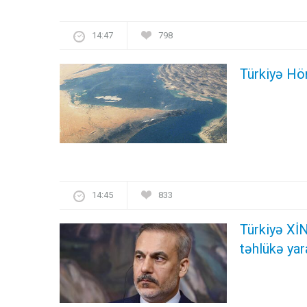
14:47
798
Türkiyə Hö
14:45
833
Türkiyə XİN
təhlükə yar