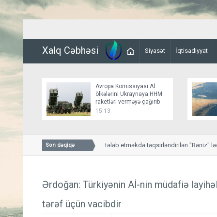
Xalq Cəbhəsi
Siyasət
İqtisadiyyat
Avropa Komissiyası Aİ
ölkələrini Ukraynaya HHM
raketləri verməyə çağırıb
15:13
Hədə-qorxu ilə pul tələb etməkdə təqsirləndirilən "Bəniz" ləqə
Son dəqiqə
Ərdoğan: Türkiyənin Aİ-nin müdafiə layihələ
tərəf üçün vacibdir​​​​​​​