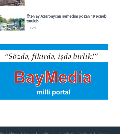
Ötən ay Azərbaycan sərhədini pozan 19 əcnəbi
tutulub
13:28
ibə
İdman
Layihə
Ədəbiyyat
Gündəm
Cəmiyyət
Əlaqə