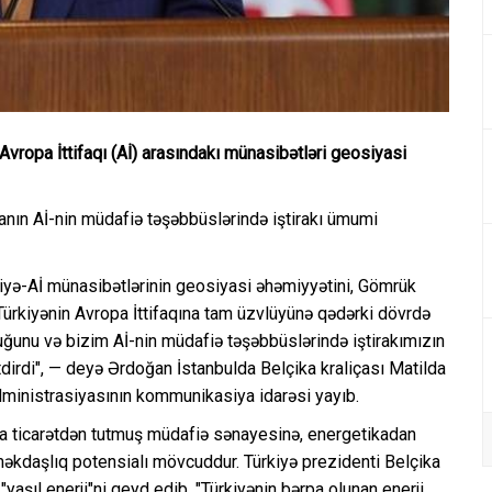
vropa İttifaqı (Aİ) arasındakı münasibətləri geosiyasi
ikanın Aİ-nin müdafiə təşəbbüslərində iştirakı ümumi
iyə-Aİ münasibətlərinin geosiyasi əhəmiyyətini, Gömrük
 Türkiyənin Avropa İttifaqına tam üzvlüyünə qədərki dövrdə
lduğunu və bizim Aİ-nin müdafiə təşəbbüslərində iştirakımızın
dirdi", — deyə Ərdoğan İstanbulda Belçika kraliçası Matilda
i administrasiyasının kommunikasiya idarəsi yayıb.
nda ticarətdən tutmuş müdafiə sənayesinə, energetikadan
məkdaşlıq potensialı mövcuddur. Türkiyə prezidenti Belçika
 "yaşıl enerji"ni qeyd edib. "Türkiyənin bərpa olunan enerji