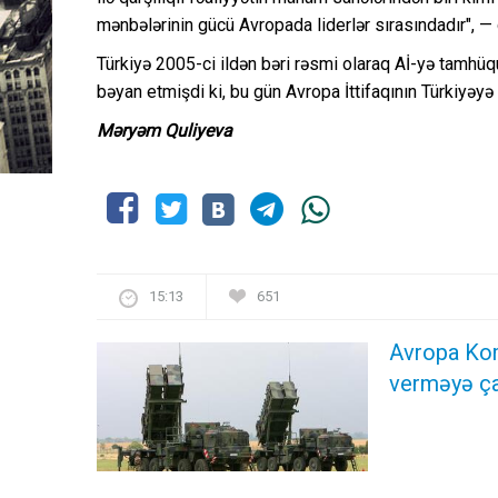
mənbələrinin gücü Avropada liderlər sırasındadır", —
Türkiyə 2005-ci ildən bəri rəsmi olaraq Aİ-yə tamhüq
bəyan etmişdi ki, bu gün Avropa İttifaqının Türkiyəyə
Məryəm Quliyeva
15:13
651
Avropa Kom
verməyə ça