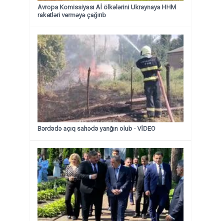
Avropa Komissiyası Aİ ölkələrini Ukraynaya HHM
raketləri verməyə çağırıb
Bərdədə açıq sahədə yanğın olub - VİDEO