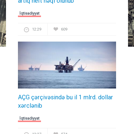
artıq neft nəql olunub
İqtisadiyyat
12:29
609
AÇG çərçivəsində bu il 1 mlrd. dollar
xərclənib
İqtisadiyyat