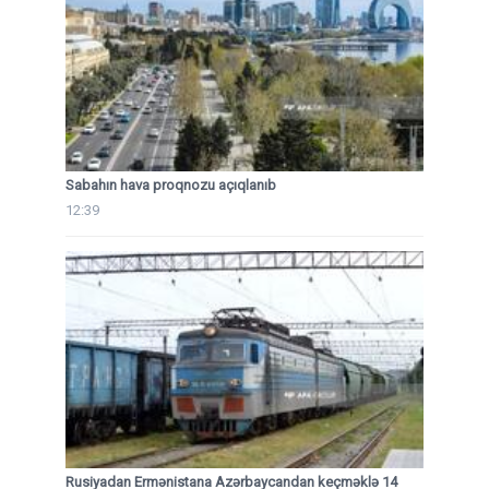
Sabahın hava proqnozu açıqlanıb
12:39
Rusiyadan Ermənistana Azərbaycandan keçməklə 14