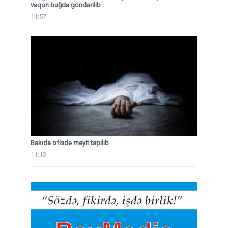
vaqon buğda göndərilib
11:57
Bakıda ofisdə meyit tapılıb
11:13