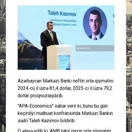
Güney Azərbaycan
Mədəniyyət
Müsahibə
İdman
Layihə
Azərbaycan Mərkəzi Bankı neftin orta qiymətini
Gündəm
2024-cü il üzrə 81,4 dollar, 2025-ci il üzrə 79,2
dollar proqnozlaşdırıb.
Cəmiyyət
"APA-Economics" xəbər verir ki, bunu bu gün
Peşə etikası
keçirdiyi mətbuat konfransında Mərkəzi Bankın
sədri Taleh Kazımov bildirib.
Əlaqə
O əlavə edib ki, AMB təbii qazın orta qiymətini