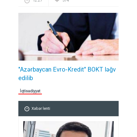
12:27
574
"Azərbaycan Evro-Kredit" BOKT ləğv
edilib
İqtisadiyyat
Xəbər lenti