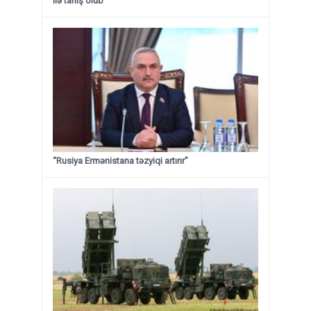
ilə tanış olub
“Rusiya Ermənistana təzyiqi artırır”