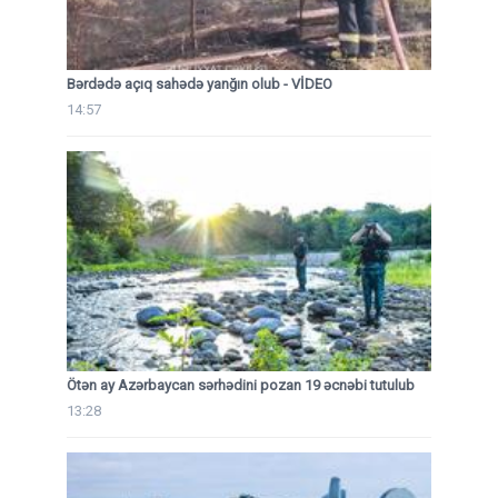
Bərdədə açıq sahədə yanğın olub - VİDEO
14:57
Ötən ay Azərbaycan sərhədini pozan 19 əcnəbi tutulub
13:28