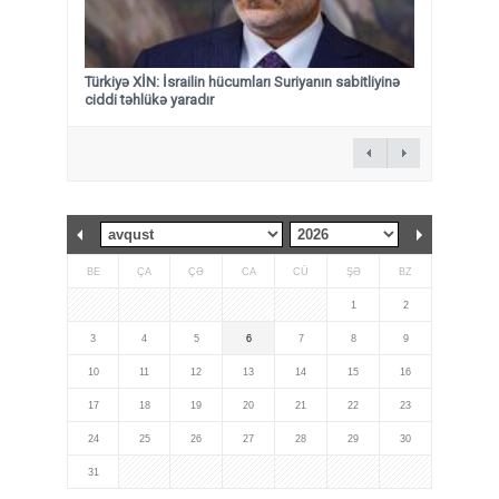
Türkiyə XİN: İsrailin hücumları Suriyanın sabitliyinə
ciddi təhlükə yaradır
BE
ÇA
ÇƏ
CA
CÜ
ŞƏ
BZ
1
2
3
4
5
6
7
8
9
10
11
12
13
14
15
16
17
18
19
20
21
22
23
24
25
26
27
28
29
30
31