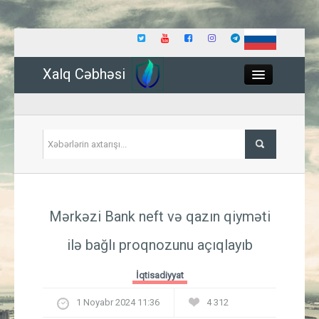
Xalq Cəbhəsi
Close
Siyasət
Mərkəzi Bank neft və qazın qiyməti
İqtisadiyyat
ilə bağlı proqnozunu açıqlayıb
Dünya
İqtisadiyyat
Hadisə
1 Noyabr 2024 11:36
4 312