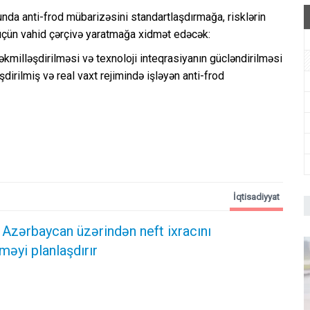
unda anti-frod mübarizəsini standartlaşdırmağa, risklərin
 üçün vahid çərçivə yaratmağa xidmət edəcək:
milləşdirilməsi və texnoloji inteqrasiyanın gücləndirilməsi
dirilmiş və real vaxt rejimində işləyən anti-frod
İqtisadiyyat
 Azərbaycan üzərindən neft ixracını
məyi planlaşdırır