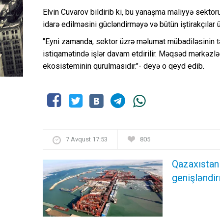
Elvin Cuvarov bildirib ki, bu yanaşma maliyyə sektor
idarə edilməsini gücləndirməyə və bütün iştirakçılar
"Eyni zamanda, sektor üzrə məlumat mübadiləsinin tək
istiqamətində işlər davam etdirilir. Məqsəd mərkəzləş
ekosisteminin qurulmasıdır."- deyə o qeyd edib.
7 Avqust 17:53
805
Qazaxıstan
genişləndir