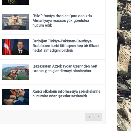
“Bild”: Rusiya dronları Qara dənizdə
Almaniyaya məxsus yük gəmisinə
hücum edib
Ərdoğan Türkiyə-Pakistan-Səudiyyə
Ərəbistanı hərbi ittifaqının heç bir ölkəni
hədəf almadığını bildirib
Qazaxıstan Azərbaycan üzərindən neft
ixracını genişləndirməyi planlaşdırır
Xarici ölkələrin informasiya şəbəkələrinə
hücumlar edən şəxslər saxlanıldı