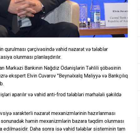
n qurulması çərçivəsində vahid nəzarət və tələblər
iya olunması planlaşdırılır.
n Mərkəzi Bankının Nağdız Ödənişlərin Təhlili şöbəsinin
üzrə ekspert Elvin Cuvarov "Beynəlxalq Maliyyə və Bankçılıq
b.
ləri aparılır və vahid anti-frod tələbləri mərhələli şəkildə
tövsiyə xarakterli nəzarət mexanizmlərinin hazırlanması
ilin sonunadək həmin mexanizmlərin bazara təqdim olunması
a edilməsidir. Daha sonra isə vahid tələblər sisteminin tam