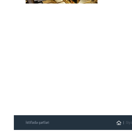
İstifadə şərtləri
Siy