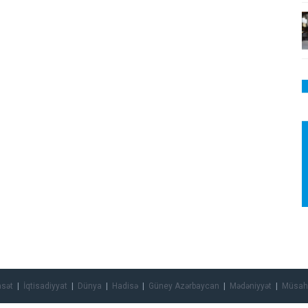
asət
İqtisadiyyat
Dünya
Hadisə
Güney Azərbaycan
Mədəniyyət
Müsah