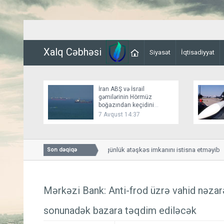
Xalq Cəbhəsi
Siyasət
İqtisadiyyat
İran ABŞ və İsrail
gəmilərinin Hörmüz
boğazından keçidini
bağlayır
7 Avqust 14:37
Bessent İranla 60 günlük atəşkəs imkanını istisna etməyib
Son dəqiqə
Mərkəzi Bank: Anti-frod üzrə vahid nəzar
sonunadək bazara təqdim ediləcək