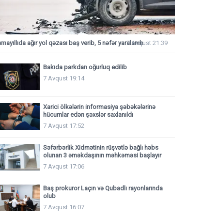
smayıllıda ağır yol qəzası baş verib, 5 nəfər yaralanıb
7 Avqust 21:39
Bakıda parkdan oğurluq edilib
7 Avqust 19:14
Xarici ölkələrin informasiya şəbəkələrinə
hücumlar edən şəxslər saxlanıldı
7 Avqust 17:52
Səfərbərlik Xidmətinin rüşvətlə bağlı həbs
olunan 3 əməkdaşının məhkəməsi başlayır
7 Avqust 17:06
Baş prokuror Laçın və Qubadlı rayonlarında
olub
7 Avqust 16:07