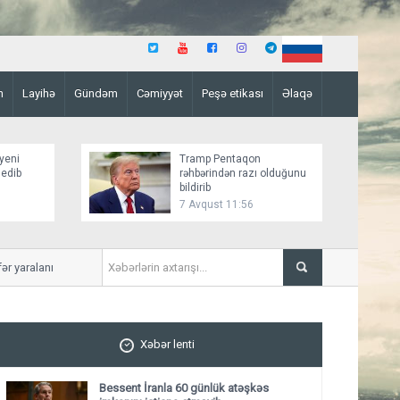
n
Layihə
Gündəm
Cəmiyyət
Peşə etikası
Əlaqə
yeni
Tramp Pentaqon
 edib
rəhbərindən razı olduğunu
bildirib
7 Avqust 11:56
 yaralanıb
Mirziyoyev və Tramp ikitər
ediblər
Xəbər lenti
Bessent İranla 60 günlük atəşkəs