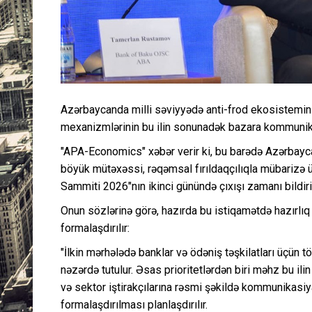
Azərbaycanda milli səviyyədə anti-frod ekosistemini
mexanizmlərinin bu ilin sonunadək bazara kommunikas
"APA-Economics" xəbər verir ki, bu barədə Azərbayca
böyük mütəxəssi, rəqəmsal fırıldaqçılıqla mübarizə 
Sammiti 2026"nın ikinci günündə çıxışı zamanı bildiri
Onun sözlərinə görə, hazırda bu istiqamətdə hazırlıq iş
formalaşdırılır:
"İlkin mərhələdə banklar və ödəniş təşkilatları üçün 
nəzərdə tutulur. Əsas prioritetlərdən biri məhz bu 
və sektor iştirakçılarına rəsmi şəkildə kommunikasiy
formalaşdırılması planlaşdırılır.