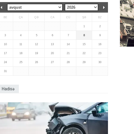
BE
ÇA
ÇƏ
CA
CÜ
ŞƏ
BZ
1
2
3
4
5
6
7
8
9
10
11
12
13
14
15
16
17
18
19
20
21
22
23
24
25
26
27
28
29
30
31
Hadisə