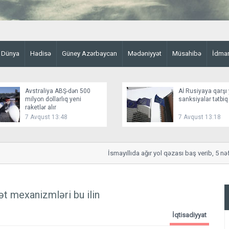
Dünya
Hadisə
Güney Azərbaycan
Mədəniyyət
Müsahibə
İdma
Avstraliya ABŞ-dən 500
Aİ Rusiyaya qarşı 
milyon dollarlıq yeni
sanksiyalar tətbiq
raketlər alır
7 Avqust 13:48
7 Avqust 13:18
İsmayıllıda ağır yol qəzası baş verib, 5 nəfər
ət mexanizmləri bu ilin
İqtisadiyyat