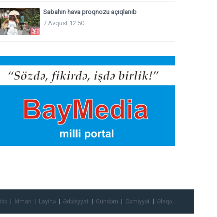
Sabahın hava proqnozu açıqlanıb
7 Avqust 12:50
ibə
İdman
Layihə
Ədəbiyyat
Gündəm
Cəmiyyət
Əlaqə