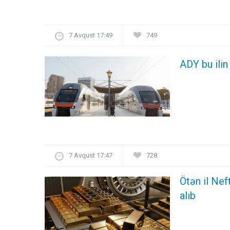
7 Avqust 17:49
749
ADY bu ilin
7 Avqust 17:47
728
Ötən il Nef
alıb