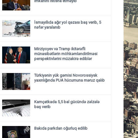
imkanını istisna etməyib
İsmayıllıda ağır yol qəzası baş verib, 5
nəfər yaralanıb
Mirziyoyev və Tramp ikitərəfli
münasibətlərin möhkəmləndirilməsi
perspektivlərini müzakirə ediblər
Türkiyənin yük gəmisi Novorossiysk
yaxınlığında PUA hücumuna məruz qalıb
Kamçatkada 5,5 bal gücündə zəlzələ
baş verib
Bakıda parkdan oğurluq edilib