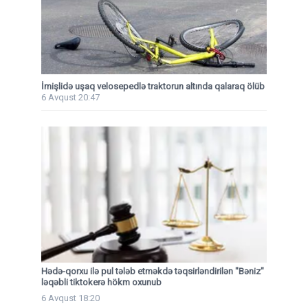
İmişlidə uşaq velosepedlə traktorun altında qalaraq ölüb
6 Avqust 20:47
Hədə-qorxu ilə pul tələb etməkdə təqsirləndirilən "Bəniz"
ləqəbli tiktokerə hökm oxunub
6 Avqust 18:20