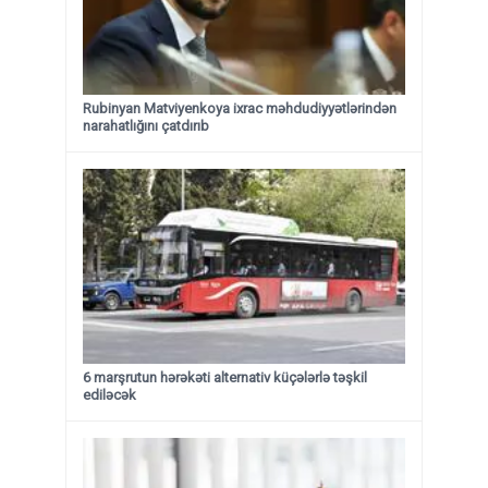
Rubinyan Matviyenkoya ixrac məhdudiyyətlərindən
narahatlığını çatdırıb
6 marşrutun hərəkəti alternativ küçələrlə təşkil
ediləcək