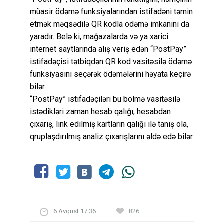
müasir ödəmə funksiyalarından istifadəni təmin
etmək məqsədilə QR kodla ödəmə imkanını da
yaradır. Belə ki, mağazalarda və ya xarici
internet saytlarında alış veriş edən “PostPay”
istifadəçisi tətbiqdən QR kod vasitəsilə ödəmə
funksiyasını seçərək ödəmələrini həyata keçirə
bilər.
“PostPay” istifadəçiləri bu bölmə vasitəsilə
istədikləri zaman hesab qalığı, hesabdan
çıxarış, link edilmiş kartların qalığı ilə tanış ola,
qruplaşdırılmış analiz çıxarışlarını əldə edə bilər.
6 Avqust 17:36
826