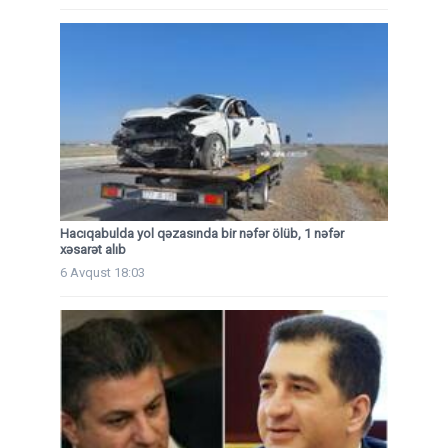
Hacıqabulda yol qəzasında bir nəfər ölüb, 1 nəfər
xəsarət alıb
6 Avqust 18:03