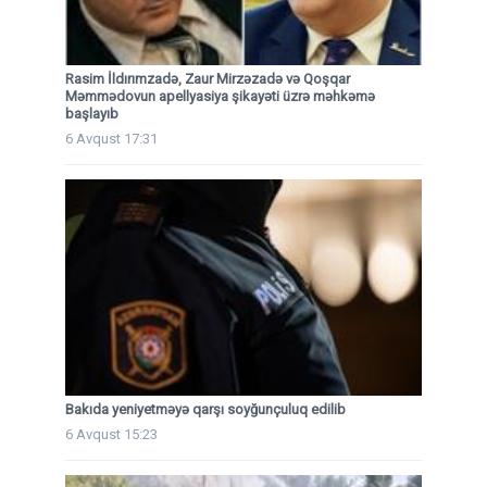
Rasim İldırımzadə, Zaur Mirzəzadə və Qoşqar
Məmmədovun apellyasiya şikayəti üzrə məhkəmə
başlayıb
6 Avqust 17:31
Bakıda yeniyetməyə qarşı soyğunçuluq edilib
6 Avqust 15:23