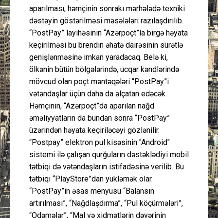
aparılması, həmçinin sonrakı mərhələdə texniki
dəstəyin göstərilməsi məsələləri razılaşdırılıb.
“PostPay” layihəsinin “Azərpoçt”la birgə həyata
keçirilməsi bu brendin əhatə dairəsinin sürətlə
genişlənməsinə imkan yaradacaq. Belə ki,
ölkənin bütün bölgələrində, ucqar kəndlərində
mövcud olan poçt məntəqələri “PostPay”i
vətəndaşlar üçün daha da əlçatan edəcək.
Həmçinin, “Azərpoçt”da aparılan nağd
əməliyyatların da bundan sonra “PostPay”
üzərindən həyata keçiriləcəyi gözlənilir.
“Postpay” elektron pul kisəsinin "Android"
sistemi ilə çalışan qurğuların dəstəklədiyi mobil
tətbiqi də vətəndaşların istifadəsinə verilib. Bu
tətbiqi “PlayStore”dan yükləmək olar.
“PostPay”in əsas menyusu “Balansın
artırılması”, “Nağdlaşdırma”, “Pul köçürmələri”,
“Ödəmələr”, “Mal və xidmətlərin dəyərinin