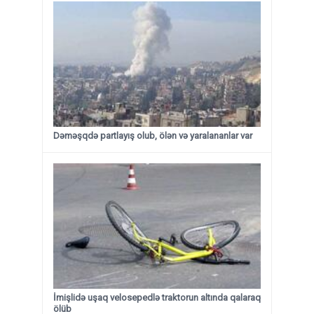
Dəməşqdə partlayış olub, ölən və yaralananlar var
İmişlidə uşaq velosepedlə traktorun altında qalaraq
ölüb