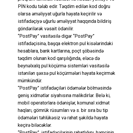
PİN kodu tələb edir. Təqdim edilən kod doğru
olarsa əməliyyat uğurla həyata keçirilir və
istifadəçiyə uğurlu əməliyyat haqqında bildiriş
göndərilərək vəsait ödənilir.
“PostPay” vasitəsilə digər “PostPay”
istifadəçisinə, başqa elektron pul kisələrindəki
hesablara, bank kartlarına, poçt şöbəsində
təqdim olunan kod qarşılığında, eləcə də
beynəlxalq pul köçürmə sistemləri vasitəsilə
istənilən şəxsə pul köçürmələri həyata keçirmək
mümkündür.
“PostPay” istifadəçiləri ödəmələr bölməsində
geniş xidmətlər siyahısına malikdirlər. Belə ki,
mobil operatorlara ödənişlər, komunal xidmət
haqları, gömrük rüsumları və s. bir sıra bu tip
ödəmələri təhlükəsiz və rahat şəkildə həyata
keçirə biləcəklər.
“PostPay”, istifadəçilərinin rahatlığını, həmçinin