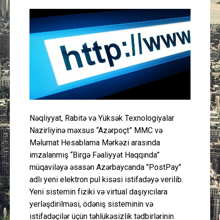
Güney Azərbaycan
Mədəniyyət
Müsahibə
İdman
Layihə
Nəqliyyat, Rabitə və Yüksək Texnologiyalar
Nazirliyinə məxsus “Azərpoçt” MMC və
Gündəm
Məlumat Hesablama Mərkəzi arasında
imzalanmış “Birgə Fəaliyyət Haqqında”
Cəmiyyət
müqaviləyə əsasən Azərbaycanda "PostPay"
adlı yeni elektron pul kisəsi istifadəyə verilib.
Peşə etikası
Yeni sistemin fiziki və virtual daşıyıcılara
yerləşdirilməsi, ödəniş sisteminin və
Əlaqə
istifadəçilər üçün təhlükəsizlik tədbirlərinin