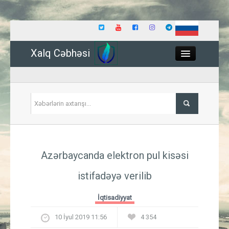
Xalq Cəbhəsi
Close
Siyasət
Azərbaycanda elektron pul kisəsi
İqtisadiyyat
istifadəyə verilib
Dünya
İqtisadiyyat
Hadisə
10 İyul 2019 11:56
4 354