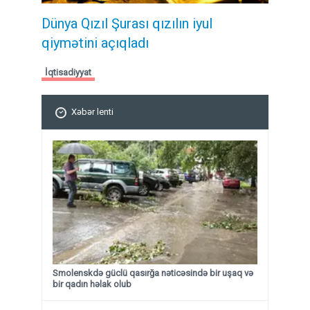
Dünya Qızıl Şurası qızılın iyul
qiymətini açıqladı
İqtisadiyyat
Xəbər lenti
Smolenskdə güclü qasırğa nəticəsində bir uşaq və
bir qadın həlak olub