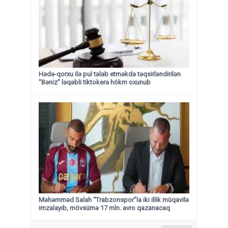
Hədə-qorxu ilə pul tələb etməkdə təqsirləndirilən
"Bəniz" ləqəbli tiktokerə hökm oxunub
Məhəmməd Salah “Trabzonspor”la iki illik müqavilə
imzalayıb, mövsümə 17 mln. avro qazanacaq