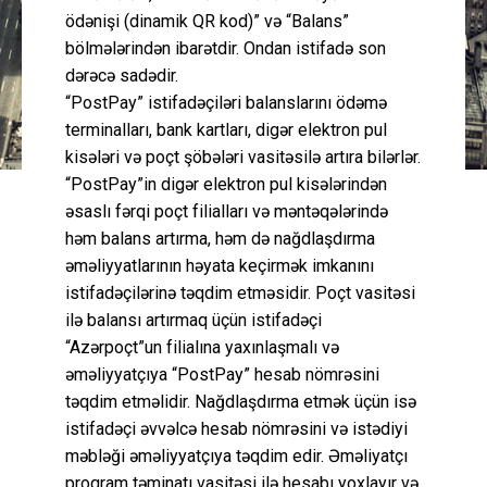
ödənişi (dinamik QR kod)” və “Balans”
bölmələrindən ibarətdir. Ondan istifadə son
dərəcə sadədir.
“PostPay” istifadəçiləri balanslarını ödəmə
terminalları, bank kartları, digər elektron pul
kisələri və poçt şöbələri vasitəsilə artıra bilərlər.
“PostPay”in digər elektron pul kisələrindən
əsaslı fərqi poçt filialları və məntəqələrində
həm balans artırma, həm də nağdlaşdırma
əməliyyatlarının həyata keçirmək imkanını
istifadəçilərinə təqdim etməsidir. Poçt vasitəsi
ilə balansı artırmaq üçün istifadəçi
“Azərpoçt”un filialına yaxınlaşmalı və
əməliyyatçıya “PostPay” hesab nömrəsini
təqdim etməlidir. Nağdlaşdırma etmək üçün isə
istifadəçi əvvəlcə hesab nömrəsini və istədiyi
məbləği əməliyyatçıya təqdim edir. Əməliyatçı
proqram təminatı vasitəsi ilə hesabı yoxlayır və