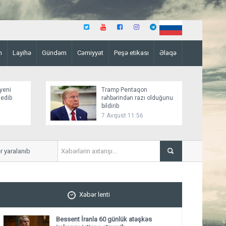
n
Layihə
Gündəm
Cəmiyyət
Peşə etikası
Əlaqə
yeni
Tramp Pentaqon
 edib
rəhbərindən razı olduğunu
bildirib
7 Avqust 11:56
alanıb
Mirziyoyev və Tramp ikitərəfl
ediblər
Xəbər lenti
Bessent İranla 60 günlük atəşkəs