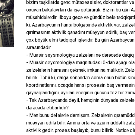
bizim təşkilatda gənc mütəxəssislər, doktorantlar və
oxuyan bakalavrları da işə götürürük. Bizim bu gün
müşahidələrdir. İlboyu gecə və gündüz belə tədqiqatla
ki, Azərbaycanın hansı bölgəsində aktivlik var, zəlzələ
qırılmasının aktivlik qanadını müəyyən edirik, baş ve
çox böyük elmi tədqiqat işləridir. Bu gün Azərbaycan 
sırasındadır.
- Müasir seysmologiya zəlzələni nə dərəcədə dəqiq v
- Müasir seysmologiya maqnitudası 0-dan aşağı olan,
zəlzələlərin hamısını çəkmək imkanına malikdir. Zəl
bilirik. Təbii ki, dalğa sönəndən sonra onun bütün ki
koordinatlarını, ocaqda hansı prosesin baş verməsini,
qaynaqlandığını, ayrılan enerjinin gücünü tez bir zama
- Tək Azərbaycanda deyil, həmçinin dünyada zəlzələl
dərəcədə etibarlıdır?
- Mən bunu dəfələrlə demişəm. Zəlzələnin qısamüddə
müəyyən edilə bilir. Amma orta və uzunmüddətli zəlzə
aktivlik gedir, proses başlayıb, bunu bilirik. Nəticə ol