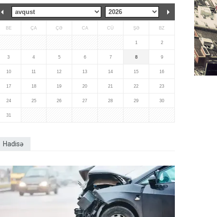
BE
ÇA
ÇƏ
CA
CÜ
ŞƏ
BZ
1
2
3
4
5
6
7
8
9
10
11
12
13
14
15
16
17
18
19
20
21
22
23
24
25
26
27
28
29
30
31
Hadisə