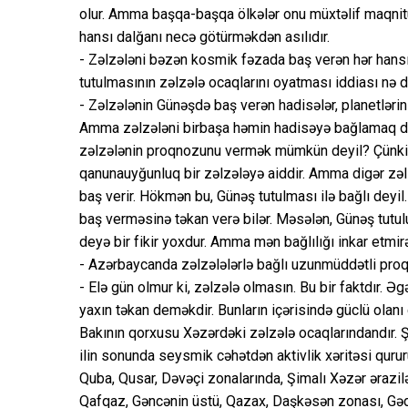
olur. Amma başqa-başqa ölkələr onu müxtəlif maqnitu
hansı dalğanı necə götürməkdən asılıdır.
- Zəlzələni bəzən kosmik fəzada baş verən hər hansı 
tutulmasının zəlzələ ocaqlarını oyatması iddiası nə
- Zəlzələnin Günəşdə baş verən hadisələr, planetlərin
Amma zəlzələni birbaşa həmin hadisəyə bağlamaq düz
zəlzələnin proqnozunu vermək mümkün deyil? Çünki z
qanunauyğunluq bir zəlzələyə aiddir. Amma digər zəl
baş verir. Hökmən bu, Günəş tutulması ilə bağlı deyil
baş verməsinə təkan verə bilər. Məsələn, Günəş tutu
deyə bir fikir yoxdur. Amma mən bağlılığı inkar etmir
- Azərbaycanda zəlzələlərlə bağlı uzunmüddətli proq
- Elə gün olmur ki, zəlzələ olmasın. Bu bir faktdır. 
yaxın təkan deməkdir. Bunların içərisində güclü olanı
Bakının qorxusu Xəzərdəki zəlzələ ocaqlarındandır. Ş
ilin sonunda seysmik cəhətdən aktivlik xəritəsi qurur
Quba, Qusar, Dəvəçi zonalarında, Şimalı Xəzər ərazilə
Qafqaz, Gəncənin üstü, Qazax, Daşkəsən zonası, Gəd