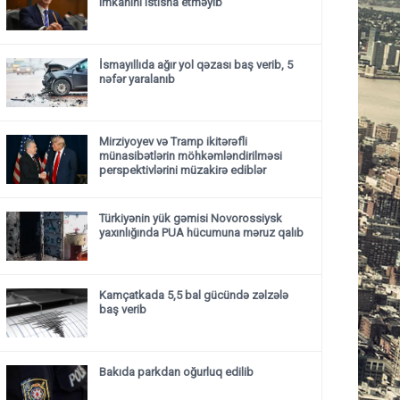
imkanını istisna etməyib
İsmayıllıda ağır yol qəzası baş verib, 5
nəfər yaralanıb
Mirziyoyev və Tramp ikitərəfli
münasibətlərin möhkəmləndirilməsi
perspektivlərini müzakirə ediblər
Türkiyənin yük gəmisi Novorossiysk
yaxınlığında PUA hücumuna məruz qalıb
Kamçatkada 5,5 bal gücündə zəlzələ
baş verib
Bakıda parkdan oğurluq edilib