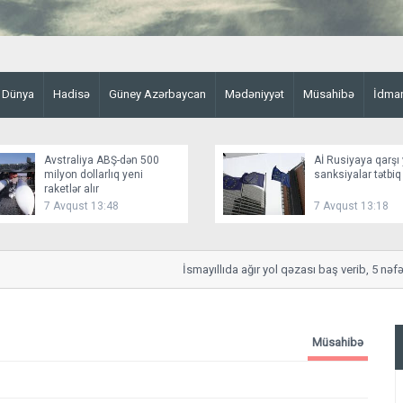
Dünya
Hadisə
Güney Azərbaycan
Mədəniyyət
Müsahibə
İdma
Avstraliya ABŞ-dən 500
Aİ Rusiyaya qarşı 
milyon dollarlıq yeni
sanksiyalar tətbiq
raketlər alır
7 Avqust 13:48
7 Avqust 13:18
İsmayıllıda ağır yol qəzası baş verib, 5 nəfər yar
Müsahibə