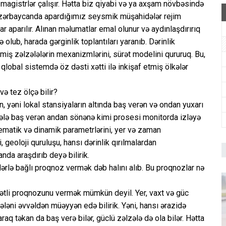
 magistrlər çalışır. Hətta biz qiyabi və ya axşam növbəsində
 Azərbaycanda apardığımız seysmik müşahidələr rejim
r aparılır. Alınan məlumatlar emal olunur və aydınlaşdırırıq
 olub, harada gərginlik toplantıları yaranıb. Dərinlik
rmiş zəlzələlərin mexanizmlərini, sürət modelini qururuq. Bu,
qlobal sistemdə öz dəsti xətti ilə inkişaf etmiş ölkələr
ə tez ölçə bilir?
 yəni lokal stansiyaların altında baş verən və ondan yuxarı
zələ baş verən andan sönənə kimi prosesi monitorda izləyə
nematik və dinamik parametrlərini, yer və zaman
 geoloji quruluşu, hansı dərinlik qırılmalardan
nda araşdırıb deyə bilirik.
ərlə bağlı proqnoz vermək dəb halını alıb. Bu proqnozlar nə
tli proqnozunu vermək mümkün deyil. Yer, vaxt və güc
ləni əvvəldən müəyyən edə bilirik. Yəni, hansı ərazidə
araq təkan da baş verə bilər, güclü zəlzələ də ola bilər. Hətta