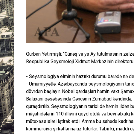
Qurban Yetirmişli: "Günəş və ya Ay tutulmasının zəlzəl
Respublika Seysmoloji Xidmət Mərkəzinin direktoru
- Seysmologiya elminin hazırkı durumu barədə nə dey
- Ümumiyyətlə, Azərbaycanda seysmologiyanın tarixi
dövrdən başlayır. Nobel qardaşları həmin vaxt Şamaxı
Balaxanı qəsəbəsində Gəncənin Zurnabad kəndində, zə
quraşdırılıb. Seysmologiyanın tarixi də həmin ildən 
müşahidələrin 110 illiyini qeyd etdik və beynəlxalq 
mütəxəssisləri iştirak etdi. Amma bu sahədə kadr haz
kommersiya şirkətlərinə üz tuturlar. Təbii ki, maddi 