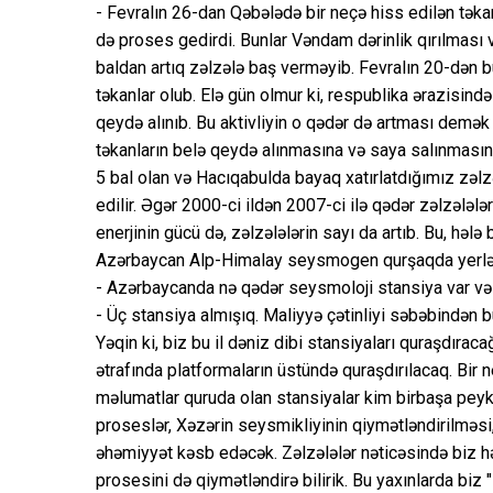
- Fevralın 26-dan Qəbələdə bir neçə hiss edilən təka
də proses gedirdi. Bunlar Vəndam dərinlik qırılması 
baldan artıq zəlzələ baş verməyib. Fevralın 20-dən 
təkanlar olub. Elə gün olmur ki, respublika ərazisin
qeydə alınıb. Bu aktivliyin o qədər də artması demək
təkanların belə qeydə alınmasına və saya salınmasın
5 bal olan və Hacıqabulda bayaq xatırlatdığımız zəlz
edilir. Əgər 2000-ci ildən 2007-ci ilə qədər zəlzələlə
enerjinin gücü də, zəlzələlərin sayı da artıb. Bu, hələ 
Azərbaycan Alp-Himalay seysmogen qurşaqda yerləşi
- Azərbaycanda nə qədər seysmoloji stansiya var və ə
- Üç stansiya almışıq. Maliyyə çətinliyi səbəbindən 
Yəqin ki, biz bu il dəniz dibi stansiyaları quraşdıraca
ətrafında platformaların üstündə quraşdırılacaq. Bir 
məlumatlar quruda olan stansiyalar kim birbaşa pey
proseslər, Xəzərin seysmikliyinin qiymətləndirilmə
əhəmiyyət kəsb edəcək. Zəlzələlər nəticəsində biz həm
prosesini də qiymətləndirə bilirik. Bu yaxınlarda biz "