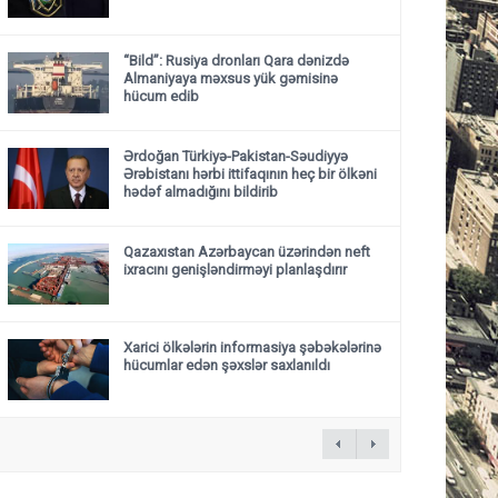
“Bild”: Rusiya dronları Qara dənizdə
Almaniyaya məxsus yük gəmisinə
hücum edib
Ərdoğan Türkiyə-Pakistan-Səudiyyə
Ərəbistanı hərbi ittifaqının heç bir ölkəni
hədəf almadığını bildirib
Qazaxıstan Azərbaycan üzərindən neft
ixracını genişləndirməyi planlaşdırır
Xarici ölkələrin informasiya şəbəkələrinə
hücumlar edən şəxslər saxlanıldı