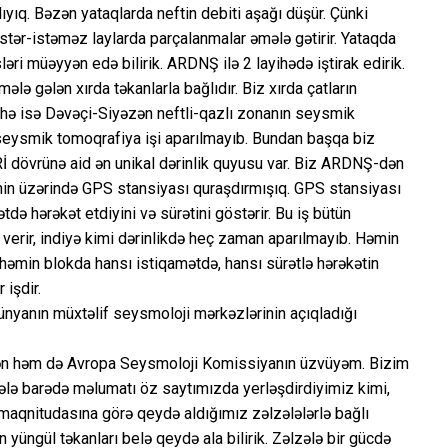
malıyıq. Bəzən yataqlarda neftin debiti aşağı düşür. Çünki
 İstər-istəməz laylarda parçalanmalar əmələ gətirir. Yataqda
əri müəyyən edə bilirik. ARDNŞ ilə 2 layihədə iştirak edirik.
mələ gələn xırda təkanlarla bağlıdır. Biz xırda çatların
yihə isə Dəvəçi-Siyəzən neftli-qazlı zonanın seysmik
seysmik tomoqrafiya işi aparılmayıb. Bundan başqa biz
İ dövrünə aid ən unikal dərinlik quyusu var. Biz ARDNŞ-dən
inin üzərində GPS stansiyası quraşdırmışıq. GPS stansiyası
tdə hərəkət etdiyini və sürətini göstərir. Bu iş bütün
verir, indiyə kimi dərinlikdə heç zaman aparılmayıb. Həmin
 həmin blokda hansı istiqamətdə, hansı sürətlə hərəkətin
işdir.
ünyanın müxtəlif seysmoloji mərkəzlərinin açıqladığı
Mən həm də Avropa Seysmoloji Komissiyanın üzvüyəm. Bizim
ələ barədə məlumatı öz saytımızda yerləşdirdiyimiz kimi,
ə maqnitudasına görə qeydə aldığımız zəlzələlərlə bağlı
 yüngül təkanları belə qeydə ala bilirik. Zəlzələ bir gücdə