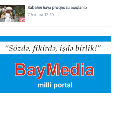
Sabahın hava proqnozu açıqlanıb
7 Avqust 12:50