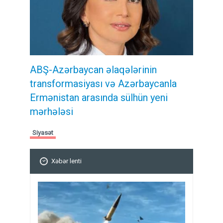
ABŞ-Azərbaycan əlaqələrinin
transformasiyası və Azərbaycanla
Ermənistan arasında sülhün yeni
mərhələsi
Siyasət
Xəbər lenti