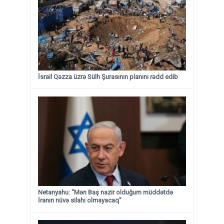
İsrail Qəzza üzrə Sülh Şurasının planını rədd edib
Netanyahu: "Mən Baş nazir olduğum müddətdə
İranın nüvə silahı olmayacaq"