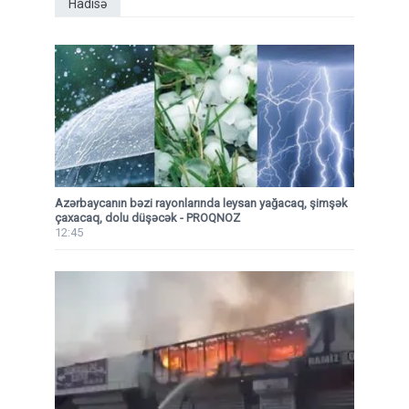
Hadisə
Azərbaycanın bəzi rayonlarında leysan yağacaq, şimşək
çaxacaq, dolu düşəcək - PROQNOZ
12:45