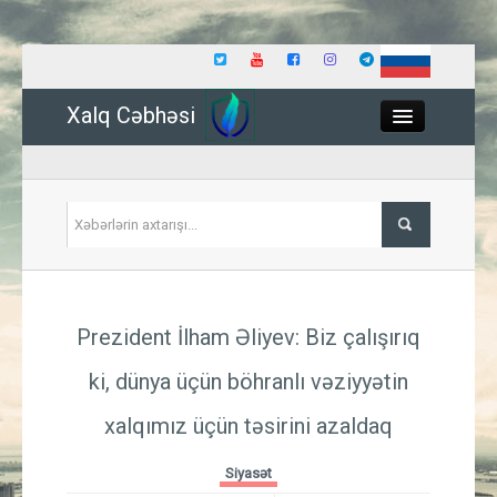
Xalq Cəbhəsi
Close
Siyasət
Prezident İlham Əliyev: Biz çalışırıq
İqtisadiyyat
ki, dünya üçün böhranlı vəziyyətin
Dünya
xalqımız üçün təsirini azaldaq
Hadisə
Siyasət