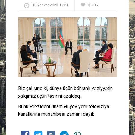
10 Yanvar 2023 17:21
3 605
Güney Azərbaycan
Mədəniyyət
Müsahibə
İdman
Layihə
Gündəm
Biz çalışırıq ki, dünya üçün böhranlı vəziyyətin
xalqımız üçün təsirini azaldaq.
Cəmiyyət
Bunu Prezident İlham Əliyev yerli televiziya
kanallarına müsahibəsi zamanı deyib.
Peşə etikası
Əlaqə