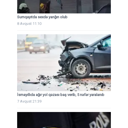
Sumqayıtda sexdə yanğın olub
8 Avqust 11:10
İsmayıllıda ağır yol qəzası baş verib, 5 nəfər yaralanıb
7 Avqust 21:39