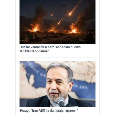
Husilər Yəməndəki hərbi anbarlara hücum
etdiklərini bildiriblər
Əraqçi: "İran ABŞ ilə danışıqlar aparmır"