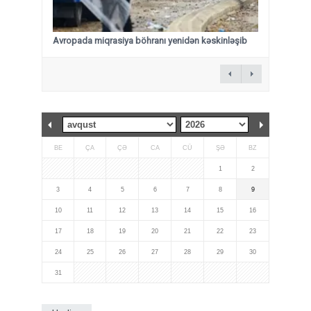
Avropada miqrasiya böhranı yenidən kəskinləşib
BE
ÇA
ÇƏ
CA
CÜ
ŞƏ
BZ
1
2
3
4
5
6
7
8
9
10
11
12
13
14
15
16
17
18
19
20
21
22
23
24
25
26
27
28
29
30
31