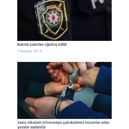
Bakıda parkdan oğurluq edilib
7 Avqust 19:14
Xarici ölkələrin informasiya şəbəkələrinə hücumlar edən
şəxslər saxlanıldı