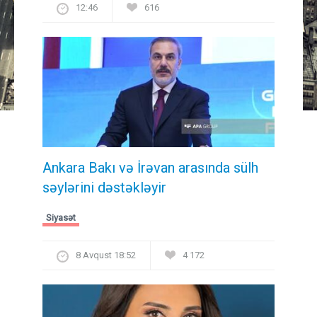
12:46
616
Ankara Bakı və İrəvan arasında sülh
səylərini dəstəkləyir
Siyasət
8 Avqust 18:52
4 172