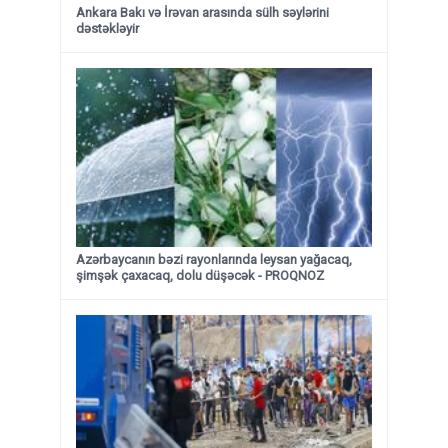
Ankara Bakı və İrəvan arasında sülh səylərini
dəstəkləyir
Azərbaycanın bəzi rayonlarında leysan yağacaq,
şimşək çaxacaq, dolu düşəcək - PROQNOZ