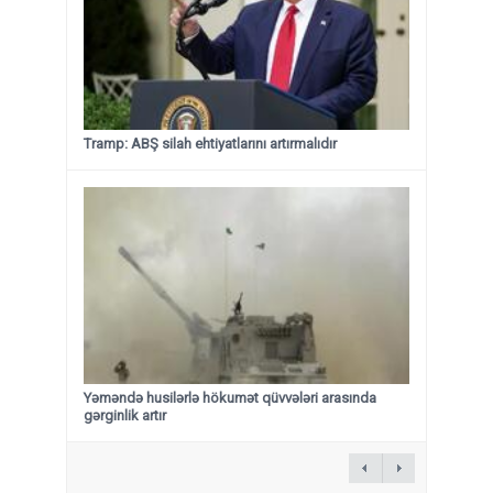
Tramp: ABŞ silah ehtiyatlarını artırmalıdır
Yəməndə husilərlə hökumət qüvvələri arasında
gərginlik artır