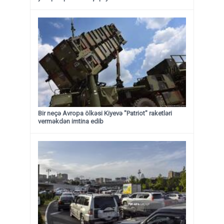
Bir neçə Avropa ölkəsi Kiyevə "Patriot" raketləri
verməkdən imtina edib