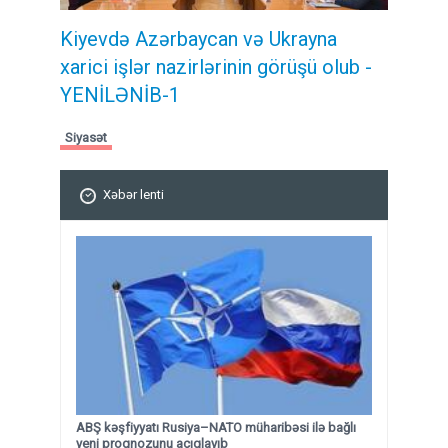
Kiyevdə Azərbaycan və Ukrayna
xarici işlər nazirlərinin görüşü olub -
YENİLƏNİB-1
Siyasət
Xəbər lenti
ABŞ kəşfiyyatı Rusiya–NATO müharibəsi ilə bağlı
yeni proqnozunu açıqlayıb