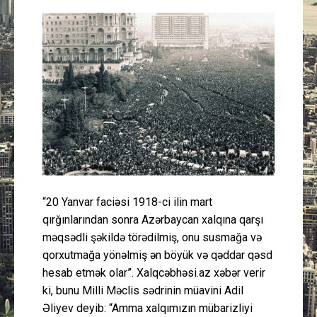
Güney Azərbaycan
Mədəniyyət
Müsahibə
İdman
Layihə
Gündəm
“20 Yanvar faciəsi 1918-ci ilin mart
qırğınlarından sonra Azərbaycan xalqına qarşı
Cəmiyyət
məqsədli şəkildə törədilmiş, onu susmağa və
qorxutmağa yönəlmiş ən böyük və qəddar qəsd
Peşə etikası
hesab etmək olar”. Xalqcəbhəsi.az xəbər verir
ki, bunu Milli Məclis sədrinin müavini Adil
Əliyev deyib: “Amma xalqımızın mübarizliyi
Əlaqə