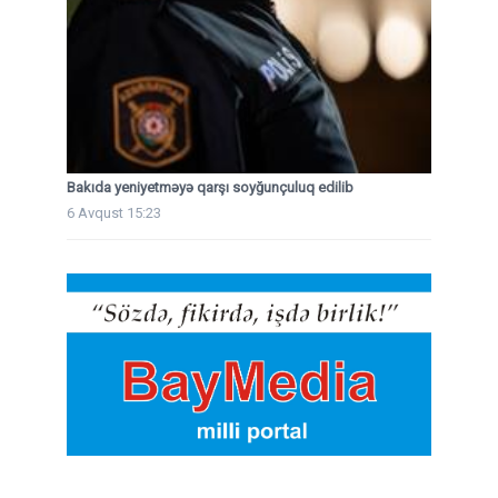
Bakıda yeniyetməyə qarşı soyğunçuluq edilib
6 Avqust 15:23