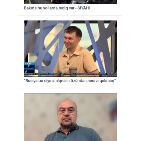
Bakıda bu yollarda sıxlıq var - SİYAHI
"Rusiya bu siyasi siqnalın özündən narazı qalacaq"