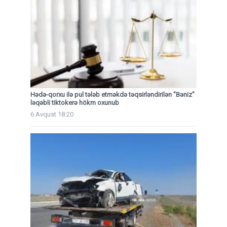
Hədə-qorxu ilə pul tələb etməkdə təqsirləndirilən "Bəniz"
ləqəbli tiktokerə hökm oxunub
6 Avqust 18:20