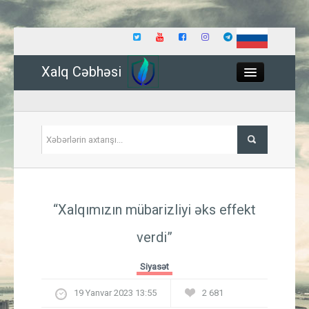
Xalq Cəbhəsi
Close
Siyasət
“Xalqımızın mübarizliyi əks effekt
İqtisadiyyat
verdi”
Dünya
Siyasət
Hadisə
19 Yanvar 2023 13:55
2 681