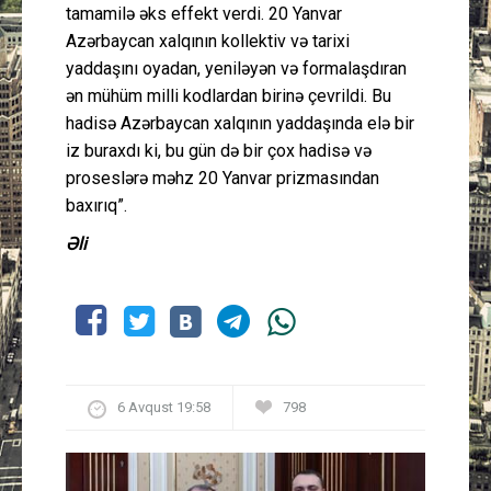
tamamilə əks effekt verdi. 20 Yanvar
Azərbaycan xalqının kollektiv və tarixi
yaddaşını oyadan, yeniləyən və formalaşdıran
ən mühüm milli kodlardan birinə çevrildi. Bu
hadisə Azərbaycan xalqının yaddaşında elə bir
iz buraxdı ki, bu gün də bir çox hadisə və
proseslərə məhz 20 Yanvar prizmasından
baxırıq”.
Əli
6 Avqust 19:58
798