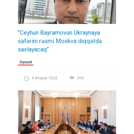
"Ceyhun Bayramovun Ukraynaya
səfərini rəsmi Moskva diqqətdə
saxlayacaq"
Siyasət
6 Avqust 15:22
910