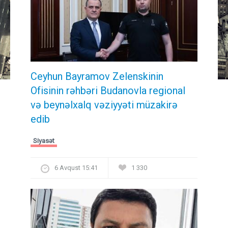
Ceyhun Bayramov Zelenskinin
Ofisinin rəhbəri Budanovla regional
və beynəlxalq vəziyyəti müzakirə
edib
Siyasət
6 Avqust 15:41
1 330