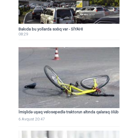
Bakıda bu yollarda sıxlıq var - SİYAHI
08:29
İmişlidə uşaq velosepedlə traktorun altında qalaraq ölüb
6 Avqust 20:47