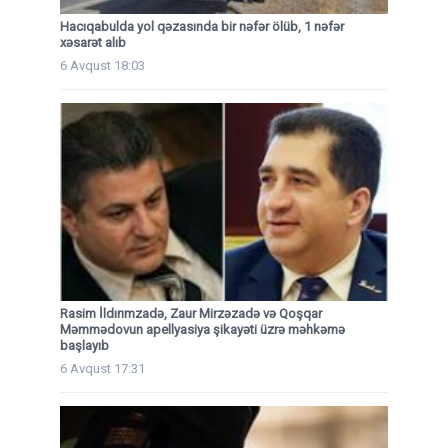
Hacıqabulda yol qəzasında bir nəfər ölüb, 1 nəfər
xəsarət alıb
6 Avqust 18:03
Rasim İldırımzadə, Zaur Mirzəzadə və Qoşqar
Məmmədovun apellyasiya şikayəti üzrə məhkəmə
başlayıb
6 Avqust 17:31