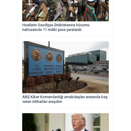
Husilərin Səudiyyə Ərəbistanına hücumu
nəticəsində 11 mülki şəxs yaralanıb
ABŞ Kiber Komandanlığı əməkdaşları arasında baş
verən intiharları araşdırır