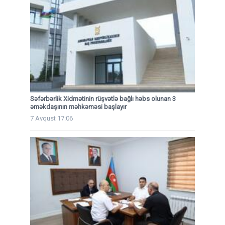
Səfərbərlik Xidmətinin rüşvətlə bağlı həbs olunan 3
əməkdaşının məhkəməsi başlayır
7 Avqust 17:06