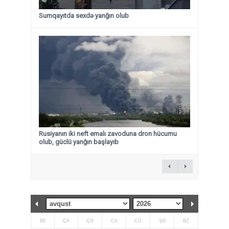
Sumqayıtda sexdə yanğın olub
Rusiyanın iki neft emalı zavoduna dron hücumu
olub, güclü yanğın başlayıb
BE
ÇA
ÇƏ
CA
CÜ
ŞƏ
BZ