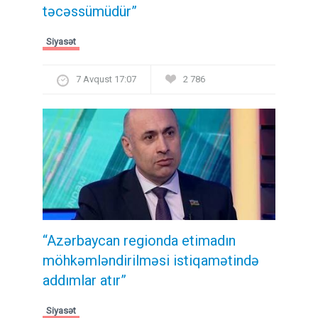
təcəssümüdür”
Siyasət
7 Avqust 17:07
2 786
“Azərbaycan regionda etimadın
möhkəmləndirilməsi istiqamətində
addımlar atır”
Siyasət