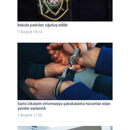
Bakıda parkdan oğurluq edilib
7 Avqust 19:14
Xarici ölkələrin informasiya şəbəkələrinə hücumlar edən
şəxslər saxlanıldı
7 Avqust 17:52