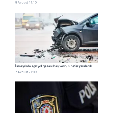
8 Avqust 11:10
İsmayıllıda ağır yol qəzası baş verib, 5 nəfər yaralanıb
7 Avqust 21:39