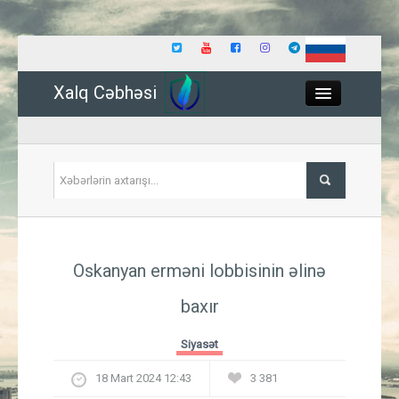
Xalq Cəbhəsi
Close
Siyasət
Oskanyan erməni lobbisinin əlinə
İqtisadiyyat
baxır
Dünya
Siyasət
Hadisə
18 Mart 2024 12:43
3 381