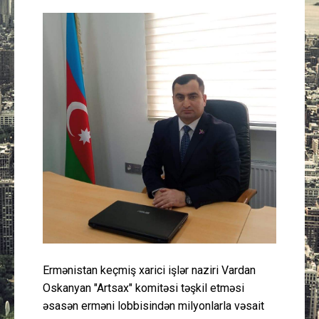
Güney Azərbaycan
Mədəniyyət
Müsahibə
İdman
Layihə
Gündəm
Cəmiyyət
Ermənistan keçmiş xarici işlər naziri Vardan
Peşə etikası
Oskanyan "Artsax" komitəsi təşkil etməsi
əsasən erməni lobbisindən milyonlarla vəsait
Əlaqə