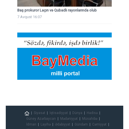
Baş prokuror Laçın və Qubadlı rayonlarında olub
7 Avqust 16:07
Siyasət
İqtisadiyyat
Dünya
Hadisə
Güney Azərbaycan
Mədəniyyət
Müsahibə
İdman
Layihə
Ədəbiyyat
Gündəm
Cəmiyyət