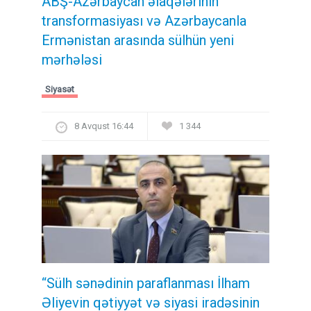
ABŞ-Azərbaycan əlaqələrinin
transformasiyası və Azərbaycanla
Ermənistan arasında sülhün yeni
mərhələsi
Siyasət
8 Avqust 16:44
1 344
“Sülh sənədinin paraflanması İlham
Əliyevin qətiyyət və siyasi iradəsinin