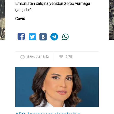
Ermənistan xalqına yenidən zərbə vurmağa
çalışırlar".
Cavid
8 Avqust 18:52
2 751