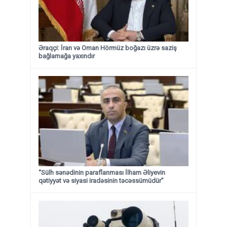
Əraqçi: İran və Oman Hörmüz boğazı üzrə saziş
bağlamağa yaxındır
“Sülh sənədinin paraflanması İlham Əliyevin
qətiyyət və siyasi iradəsinin təcəssümüdür”