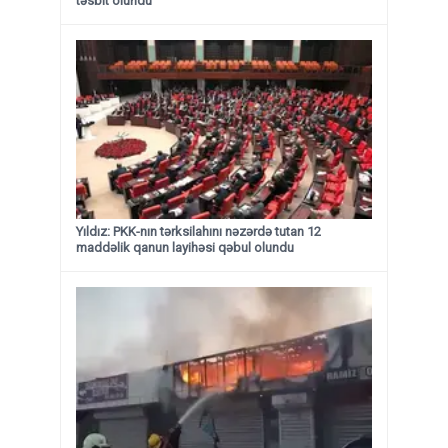
təsbit olundu”
Yıldız: PKK-nın tərksilahını nəzərdə tutan 12
maddəlik qanun layihəsi qəbul olundu ​​​​​​​