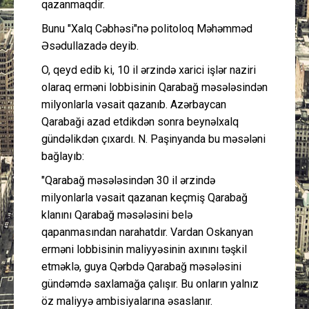
qazanmaqdir.
Bunu "Xalq Cəbhəsi"nə politoloq Məhəmməd
Əsədullazadə deyib.
O, qeyd edib ki, 10 il ərzində xarici işlər naziri
olaraq erməni lobbisinin Qarabağ məsələsindən
milyonlarla vəsait qazanıb. Azərbaycan
Qarabaği azad etdikdən sonra beynəlxalq
gündəlikdən çıxardı. N. Paşinyanda bu məsələni
bağlayıb:
"Qarabağ məsələsindən 30 il ərzində
milyonlarla vəsait qazanan keçmiş Qarabağ
klanını Qarabağ məsələsini belə
qapanmasından narahatdır. Vardan Oskanyan
erməni lobbisinin maliyyəsinin axınını təşkil
etməklə, guya Qərbdə Qarabağ məsələsini
gündəmdə saxlamağa çalışır. Bu onların yalnız
öz maliyyə ambisiyalarına əsaslanır.