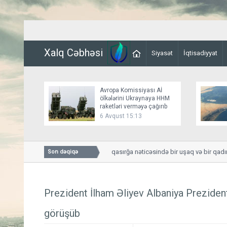
Xalq Cəbhəsi
Siyasət
İqtisadiyyat
Avropa Komissiyası Aİ
ölkələrini Ukraynaya HHM
raketləri verməyə çağırıb
6 Avqust 15:13
Smolenskdə güclü qasırğa nəticəsində bir uşaq və bir qadın hə
Son dəqiqə
Prezident İlham Əliyev Albaniya Preziden
görüşüb