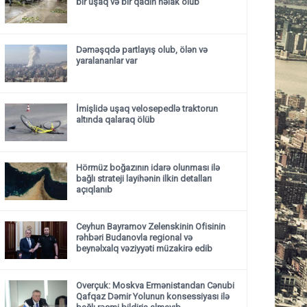
bir uşaq və bir qadın həlak olub
Dəməşqdə partlayış olub, ölən və
yaralananlar var
İmişlidə uşaq velosepedlə traktorun
altında qalaraq ölüb
Hörmüz boğazının idarə olunması ilə
bağlı strateji layihənin ilkin detalları
açıqlanıb
Ceyhun Bayramov Zelenskinin Ofisinin
rəhbəri Budanovla regional və
beynəlxalq vəziyyəti müzakirə edib
Overçuk: Moskva Ermənistandan Cənubi
Qafqaz Dəmir Yolunun konsessiyası ilə