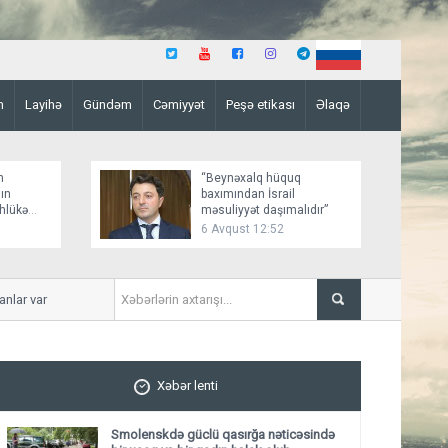
n
Layihə
Gündəm
Cəmiyyət
Peşə etikası
Əlaqə
n
“Beynəxalq hüquq
ın
baxımından İsrail
əhlükə
məsuliyyət daşımalıdır”
6 Avqust 12:52
r var
İmişlidə uşaq velosepedlə 
Xəbər lenti
Smolenskdə güclü qasırğa nəticəsində