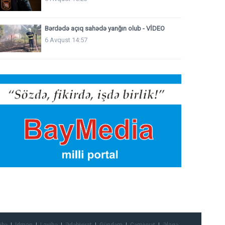
Bərdədə açıq sahədə yanğın olub - VİDEO
6 Avqust 14:57
ibə
İdman
Layihə
Ədəbiyyat
Gündəm
Cəmiyyət
Əlaqə