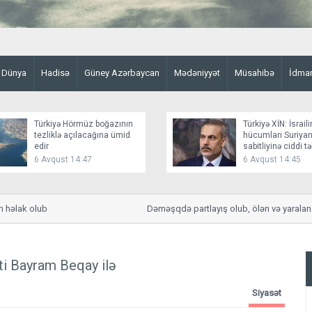
Dünya
Hadisə
Güney Azərbaycan
Mədəniyyət
Müsahibə
İdma
Türkiyə Hörmüz boğazının
Türkiyə XİN: İsraili
tezliklə açılacağına ümid
hücumları Suriyan
edir
sabitliyinə ciddi t
yaradır
6 Avqust 14:47
6 Avqust 14:45
lak olub
Dəməşqdə partlayış olub, ölən və yaralananla
ti Bayram Beqay ilə
Siyasət