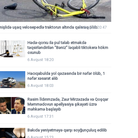
mişlidə uşaq velosepedlə traktorun altında qalaraq ölüb
6 Avqust 20:47
Hədə-qorxu ilə pul tələb etməkdə
təqsirləndirilən "Bəniz" ləqəbli tiktokerə hökm
oxunub
6 Avqust 18:20
Hacıqabulda yol qəzasında bir nəfər ölüb, 1
nəfər xəsarət alıb
6 Avqust 18:03
Rasim İldırımzadə, Zaur Mirzəzadə və Qoşqar
Məmmədovun apellyasiya şikayəti üzrə
məhkəmə başlayıb
6 Avqust 17:31
Bakıda yeniyetməyə qarşı soyğunçuluq edilib
6 Avqust 15:23