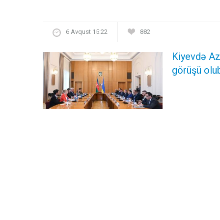
6 Avqust 15:22
882
Kiyevdə Azə
görüşü olu