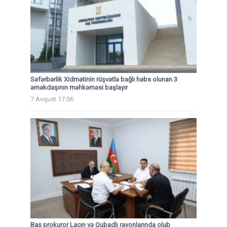
Səfərbərlik Xidmətinin rüşvətlə bağlı həbs olunan 3
əməkdaşının məhkəməsi başlayır
7 Avqust 17:06
Baş prokuror Laçın və Qubadlı rayonlarında olub