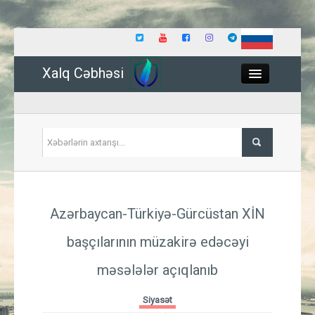
Xalq Cəbhəsi
Close
Siyasət
Azərbaycan-Türkiyə-Gürcüstan XİN
İqtisadiyyat
başçılarının müzakirə edəcəyi
Dünya
məsələlər açıqlanıb
Hadisə
Siyasət