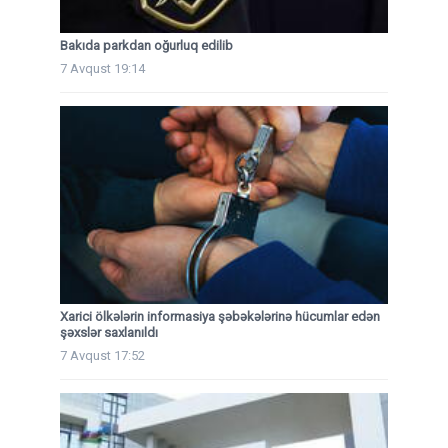
Bakıda parkdan oğurluq edilib
7 Avqust 19:14
Xarici ölkələrin informasiya şəbəkələrinə hücumlar edən
şəxslər saxlanıldı
7 Avqust 17:52