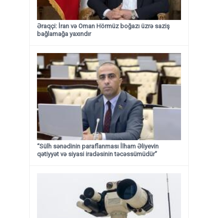
Əraqçi: İran və Oman Hörmüz boğazı üzrə saziş
bağlamağa yaxındır
“Sülh sənədinin paraflanması İlham Əliyevin
qətiyyət və siyasi iradəsinin təcəssümüdür”