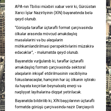
APA-nın Tbilisi müxbiri xəbər verir ki, Gürcüstan
Xarici İşlər Nazirliyinin (XİN) bəyanatında belə
qeyd olunub.
“Görüşdə tərəflər üçtərəfli format çərçivəsində
ölkələr arasında mövcud əməkdaşlıq
məsələlərini və bu əlaqələrin
möhkəmləndirilməsi perspektivlərini müzakirə
edəcəklər”, - məlumatda qeyd olunub.
Bəyanatda vurğulanıb ki, tərəflər üçtərəfli
əməkdaşlıq formatı çərçivəsində sektoral
əlaqələrin inkişaf etdirilməsinin vacibliyinə
fokuslanacaqlar, həmçinin hər üç ölkənin iştirakı
ilə həyata keçirilən beynəlxalq enerji və
nəqliyyat layihələrinə diqqət yetiriləcək.
Bəyanatda bildirilib ki, XİN başçılarının üçtərəfli
formatda görüşü çərçivəsində nazir Darçiaşvili