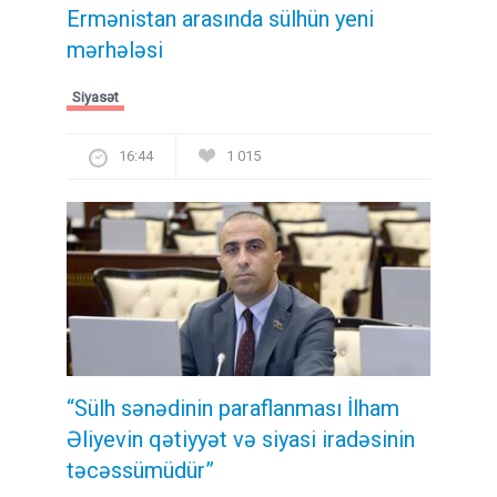
Ermənistan arasında sülhün yeni
mərhələsi
Siyasət
16:44
1 015
“Sülh sənədinin paraflanması İlham
Əliyevin qətiyyət və siyasi iradəsinin
təcəssümüdür”