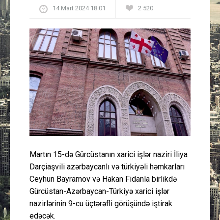
14 Mart 2024 18:01
2 520
Güney Azərbaycan
Mədəniyyət
Müsahibə
İdman
Layihə
Gündəm
Martın 15-də Gürcüstanın xarici işlər naziri İliya
Cəmiyyət
Darçiaşvili azərbaycanlı və türkiyəli həmkarları
Ceyhun Bayramov və Hakan Fidanla birlikdə
Peşə etikası
Gürcüstan-Azərbaycan-Türkiyə xarici işlər
nazirlərinin 9-cu üçtərəfli görüşündə iştirak
Əlaqə
edəcək.