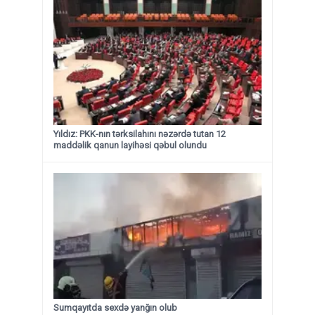
Yıldız: PKK-nın tərksilahını nəzərdə tutan 12
maddəlik qanun layihəsi qəbul olundu ​​​​​​​
Sumqayıtda sexdə yanğın olub