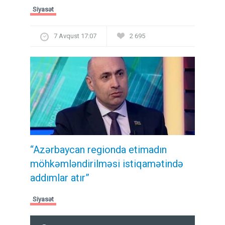
Siyasət
7 Avqust 17:07
2 695
“Azərbaycan regionda etimadın
möhkəmləndirilməsi istiqamətində
addımlar atır”
Siyasət