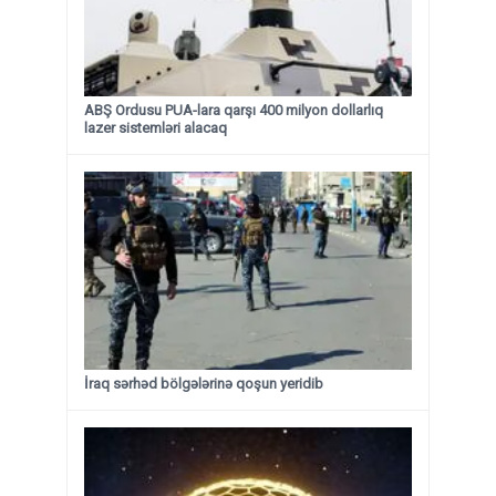
ABŞ Ordusu PUA-lara qarşı 400 milyon dollarlıq
lazer sistemləri alacaq
İraq sərhəd bölgələrinə qoşun yeridib