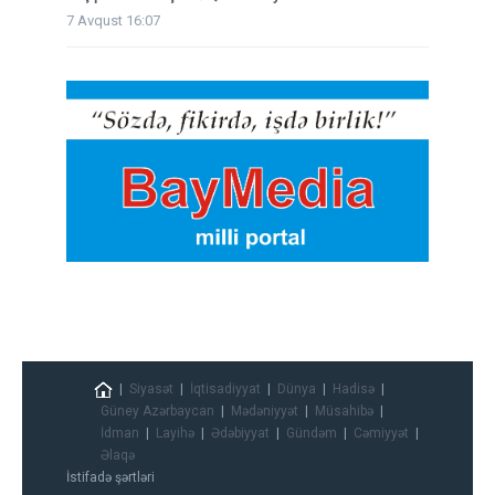
7 Avqust 16:07
Siyasət
İqtisadiyyat
Dünya
Hadisə
Güney Azərbaycan
Mədəniyyət
Müsahibə
İdman
Layihə
Ədəbiyyat
Gündəm
Cəmiyyət
Əlaqə
İstifadə şərtləri