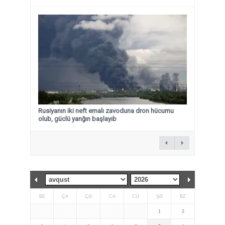
Rusiyanın iki neft emalı zavoduna dron hücumu
olub, güclü yanğın başlayıb
BE
ÇA
ÇƏ
CA
CÜ
ŞƏ
BZ
1
2