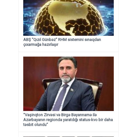
ABŞ "Qızıl Günbəz" RHM sistemini sınaqdan
çıxarmağa hazırlaşır
“Vaşinqton Zirvəsi və Birgə Bəyannamə ilə
Azərbayanın regionda yaratdığı status-kvo bir daha
təsbit olundu”