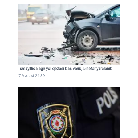
İsmayıllıda ağır yol qəzası baş verib, 5 nəfər yaralanıb
7 Avqust 21:39