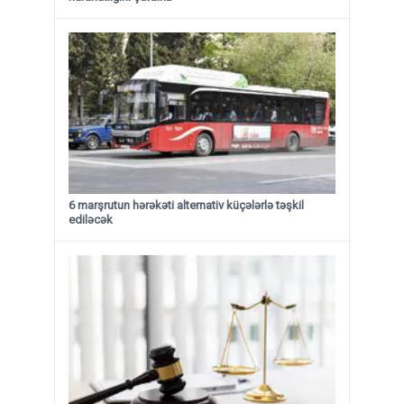
6 marşrutun hərəkəti alternativ küçələrlə təşkil
ediləcək