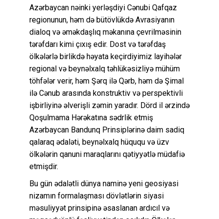
Azərbaycan nəinki yerləşdiyi Cənubi Qafqaz
regionunun, həm də bütövlükdə Avrasiyanın
dialoq və əməkdaşlıq məkanına çevrilməsinin
tərəfdarı kimi çıxış edir. Dost və tərəfdaş
ölkələrlə birlikdə həyata keçirdiyimiz layihələr
regional və beynəlxalq təhlükəsizliyə mühüm
töhfələr verir, həm Şərq ilə Qərb, həm də Şimal
ilə Cənub arasında konstruktiv və perspektivli
işbirliyinə əlverişli zəmin yaradır. Dörd il ərzində
Qoşulmama Hərəkatına sədrlik etmiş
Azərbaycan Bandunq Prinsiplərinə daim sadiq
qalaraq ədaləti, beynəlxalq hüququ və üzv
ölkələrin qanuni maraqlarını qətiyyətlə müdafiə
etmişdir.
Bu gün ədalətli dünya naminə yeni geosiyasi
nizamın formalaşması dövlətlərin siyasi
məsuliyyət prinsipinə əsaslanan ardıcıl və