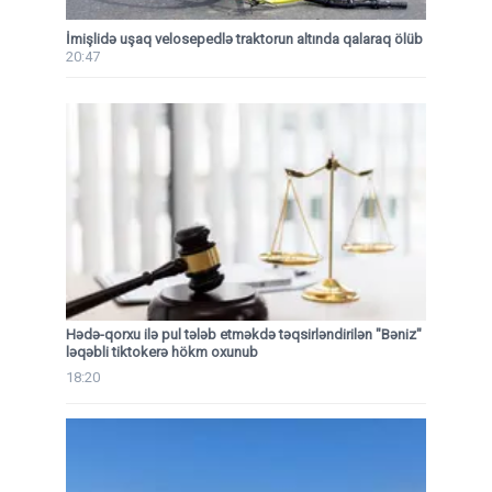
İmişlidə uşaq velosepedlə traktorun altında qalaraq ölüb
20:47
Hədə-qorxu ilə pul tələb etməkdə təqsirləndirilən "Bəniz"
ləqəbli tiktokerə hökm oxunub
18:20