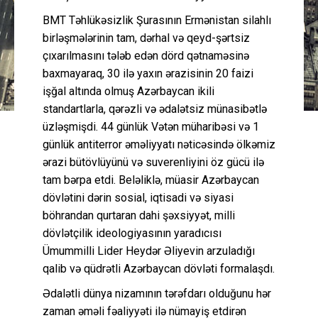
BMT Təhlükəsizlik Şurasının Ermənistan silahlı
birləşmələrinin tam, dərhal və qeyd-şərtsiz
çıxarılmasını tələb edən dörd qətnaməsinə
baxmayaraq, 30 ilə yaxın ərazisinin 20 faizi
işğal altında olmuş Azərbaycan ikili
standartlarla, qərəzli və ədalətsiz münasibətlə
üzləşmişdi. 44 günlük Vətən müharibəsi və 1
günlük antiterror əməliyyatı nəticəsində ölkəmiz
ərazi bütövlüyünü və suverenliyini öz gücü ilə
tam bərpa etdi. Beləliklə, müasir Azərbaycan
dövlətini dərin sosial, iqtisadi və siyasi
böhrandan qurtaran dahi şəxsiyyət, milli
dövlətçilik ideologiyasının yaradıcısı
Ümummilli Lider Heydər Əliyevin arzuladığı
qalib və qüdrətli Azərbaycan dövləti formalaşdı.
Ədalətli dünya nizamının tərəfdarı olduğunu hər
zaman əməli fəaliyyəti ilə nümayiş etdirən