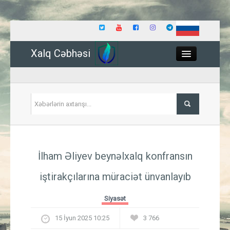
Xalq Cəbhəsi
Close
Siyasət
İlham Əliyev beynəlxalq konfransın
İqtisadiyyat
iştirakçılarına müraciət ünvanlayıb
Dünya
Siyasət
Hadisə
15 İyun 2025 10:25
3 766