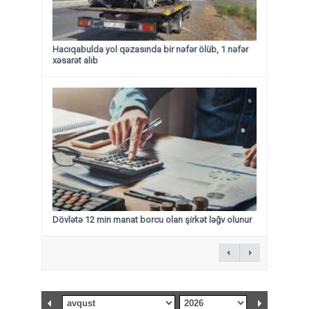
Hacıqabulda yol qəzasında bir nəfər ölüb, 1 nəfər
xəsarət alıb
Dövlətə 12 min manat borcu olan şirkət ləğv olunur