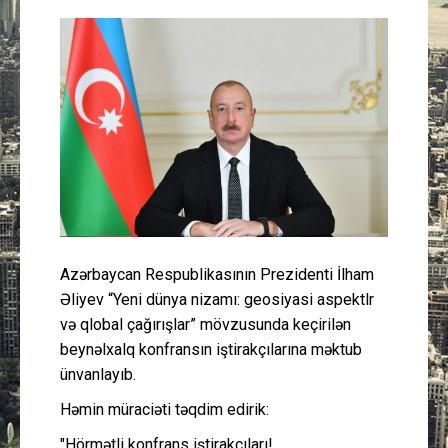
Güney Azərbaycan
Mədəniyyət
Müsahibə
İdman
Layihə
Azərbaycan Respublikasının Prezidenti İlham
Gündəm
Əliyev “Yeni dünya nizamı: geosiyasi aspektlәr
və qlobal çağırışlar” mövzusunda keçirilən
Cəmiyyət
beynəlxalq konfransın iştirakçılarına məktub
ünvanlayıb.
Peşə etikası
Həmin müraciəti təqdim edirik:
Əlaqə
"Hörmətli konfrans iştirakçıları!