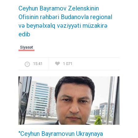
Ceyhun Bayramov Zelenskinin
Ofisinin rəhbəri Budanovla regional
və beynəlxalq vəziyyəti müzakirə
edib
Siyasət
15:41
1 071
"Ceyhun Bayramovun Ukraynaya