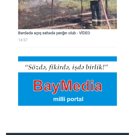
Bərdədə açıq sahədə yanğın olub - VİDEO
14:57