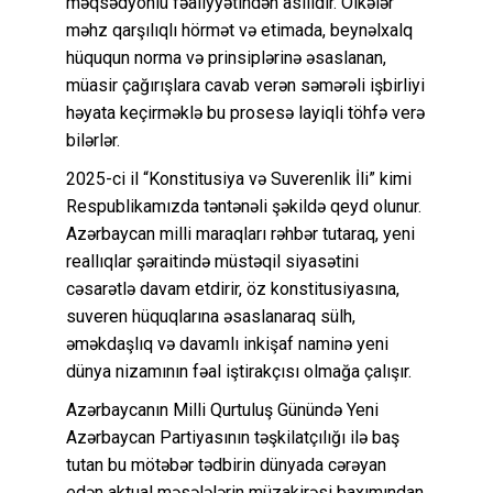
məqsədyönlü fəaliyyətindən asılıdır. Ölkələr
məhz qarşılıqlı hörmət və etimada, beynəlxalq
hüququn norma və prinsiplərinə əsaslanan,
müasir çağırışlara cavab verən səmərəli işbirliyi
həyata keçirməklə bu prosesə layiqli töhfə verə
bilərlər.
2025-ci il “Konstitusiya və Suverenlik İli” kimi
Respublikamızda təntənəli şəkildə qeyd olunur.
Azərbaycan milli maraqları rəhbər tutaraq, yeni
reallıqlar şəraitində müstəqil siyasətini
cəsarətlə davam etdirir, öz konstitusiyasına,
suveren hüquqlarına əsaslanaraq sülh,
əməkdaşlıq və davamlı inkişaf naminə yeni
dünya nizamının fəal iştirakçısı olmağa çalışır.
Azərbaycanın Milli Qurtuluş Günündə Yeni
Azərbaycan Partiyasının təşkilatçılığı ilə baş
tutan bu mötəbər tədbirin dünyada cərəyan
edən aktual məsələlərin müzakirəsi baxımından