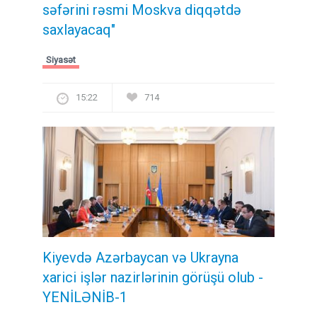
səfərini rəsmi Moskva diqqətdə
saxlayacaq"
Siyasət
15:22
714
Kiyevdə Azərbaycan və Ukrayna
xarici işlər nazirlərinin görüşü olub -
YENİLƏNİB-1