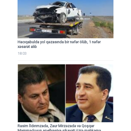
Hacıqabulda yol qəzasında bir nəfər ölüb, 1 nəfər
xəsarət alıb
18:03
Rasim İldırımzadə, Zaur Mirzəzadə və Qoşqar
Məmmədovun apellyasiya şikayəti üzrə məhkəmə