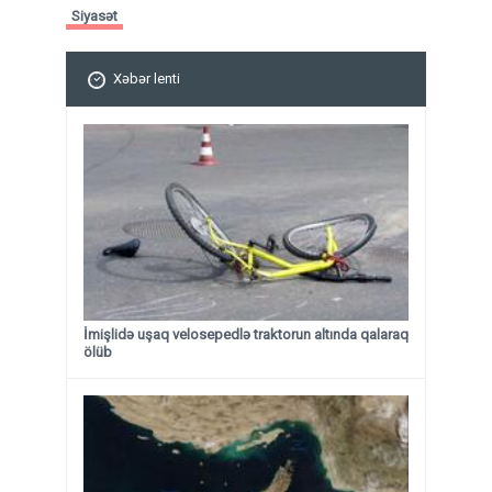
Siyasət
Xəbər lenti
İmişlidə uşaq velosepedlə traktorun altında qalaraq
ölüb