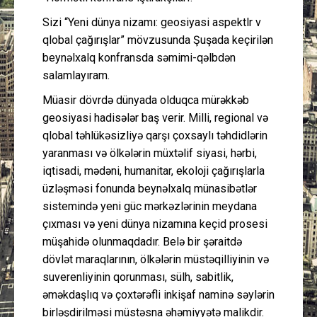
Sizi “Yeni dünya nizamı: geosiyasi aspektlәr vә
qlobal çağırışlar” mövzusunda Şuşada keçirilən
beynəlxalq konfransda səmimi-qəlbdən
salamlayıram.
Müasir dövrdə dünyada olduqca mürəkkəb
geosiyasi hadisələr baş verir. Milli, regional və
qlobal təhlükəsizliyə qarşı çoxsaylı təhdidlərin
yaranması və ölkələrin müxtəlif siyasi, hərbi,
iqtisadi, mədəni, humanitar, ekoloji çağırışlarla
üzləşməsi fonunda beynəlxalq münasibətlər
sistemində yeni güc mərkəzlərinin meydana
çıxması və yeni dünya nizamına keçid prosesi
müşahidə olunmaqdadır. Belə bir şəraitdə
dövlət maraqlarının, ölkələrin müstəqilliyinin və
suverenliyinin qorunması, sülh, sabitlik,
əməkdaşlıq və çoxtərəfli inkişaf naminə səylərin
birləşdirilməsi müstəsna əhəmiyyətə malikdir.