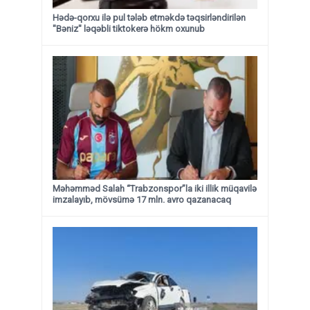
Hədə-qorxu ilə pul tələb etməkdə təqsirləndirilən
"Bəniz" ləqəbli tiktokerə hökm oxunub
Məhəmməd Salah “Trabzonspor”la iki illik müqavilə
imzalayıb, mövsümə 17 mln. avro qazanacaq