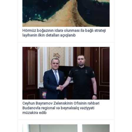
Hörmüz boğazının idarə olunması ilə bağlı strateji
layihənin ilkin detalları açıqlanıb
Ceyhun Bayramov Zelenskinin Ofisinin rəhbəri
Budanovla regional və beynəlxalq vəziyyəti
müzakirə edib