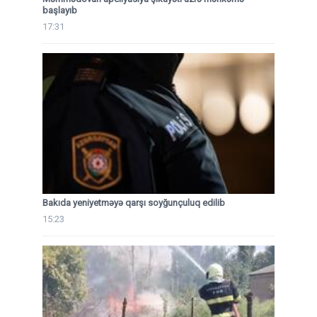
başlayıb
17:31
Bakıda yeniyetməyə qarşı soyğunçuluq edilib
15:23