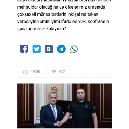
məhsuldar olacağına və ölkələrimiz arasında
çoxşaxəli münasibətlərin inkişafına təkan
verəcəyinə əminliyimi ifadə edərək, konfransın
işinə uğurlar arzulayıram".
19:58
427