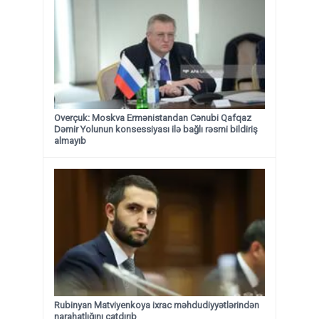
Overçuk: Moskva Ermənistandan Cənubi Qafqaz
Dəmir Yolunun konsessiyası ilə bağlı rəsmi bildiriş
almayıb
Rubinyan Matviyenkoya ixrac məhdudiyyətlərindən
narahatlığını çatdırıb