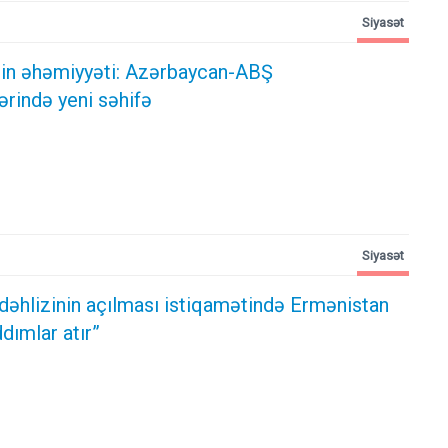
Siyasət
ərin əhəmiyyəti: Azərbaycan-ABŞ
ərində yeni səhifə
Siyasət
dəhlizinin açılması istiqamətində Ermənistan
dımlar atır”