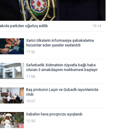
akıda parkdan oğurluq edilib
19:14
Xarici ölkələrin informasiya şəbəkələrinə
hücumlar edən şəxslər saxlanıldı
17:52
Səfərbərlik Xidmətinin rüşvətlə bağlı həbs
olunan 3 əməkdaşının məhkəməsi başlayır
17:06
Baş prokuror Laçın və Qubadlı rayonlarında
olub
16:07
Sabahın hava proqnozu açıqlanıb
12:50