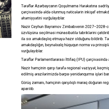
Tərəflər Azərbaycanın Qoşulmama Hərəkatına sədrliy
çərçivəsində əldə olunmuş nəticələrin inkişaf etməkdə
əhəmiyyətini vurğulayıblar.
Nazir Ceyhun Bayramov Zimbabvenin 2027–2028-ci il
üzvlüyünə seçilməsi münasibətilə təbriklərini çatdır
ilə sıx əməkdaşlıq etməyə hazır olduğunu bildirib. Tə
əməkdaşlığın, beynəlxalq hüququn norma və prinsiplər
vurğulayıblar.
Tərəflər Parlamentlərarası İttifaq (IPU) çərçivəsində
Nazir həmçinin qarşı tərəfə regional vəziyyət, keçmi
edilmiş ərazilərimizdə bərpa-yenidənqurma işləri bar
Görüş zamanı, həmçinin qarşılıqlı maraq doğuran regi
aparılıb.