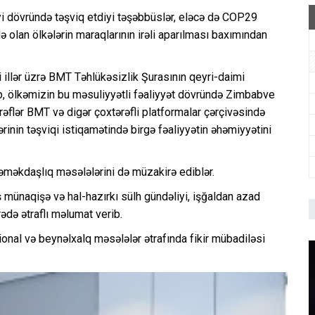
i dövründə təşviq etdiyi təşəbbüslər, eləcə də COP29
 olan ölkələrin maraqlarının irəli aparılması baxımından
lər üzrə BMT Təhlükəsizlik Şurasının qeyri-daimi
ıb, ölkəmizin bu məsuliyyətli fəaliyyət dövründə Zimbabve
rəflər BMT və digər çoxtərəfli platformalar çərçivəsində
inin təşviqi istiqamətində birgə fəaliyyətin əhəmiyyətini
 əməkdaşlıq məsələlərini də müzakirə ediblər.
ş münaqişə və hal-hazırkı sülh gündəliyi, işğaldan azad
ədə ətraflı məlumat verib.
onal və beynəlxalq məsələlər ətrafında fikir mübadiləsi