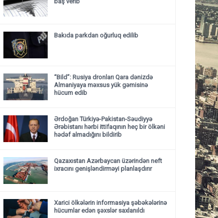
baş verib
Bakıda parkdan oğurluq edilib
“Bild”: Rusiya dronları Qara dənizdə
Almaniyaya məxsus yük gəmisinə
hücum edib
Ərdoğan Türkiyə-Pakistan-Səudiyyə
Ərəbistanı hərbi ittifaqının heç bir ölkəni
hədəf almadığını bildirib
Qazaxıstan Azərbaycan üzərindən neft
ixracını genişləndirməyi planlaşdırır
Xarici ölkələrin informasiya şəbəkələrinə
hücumlar edən şəxslər saxlanıldı