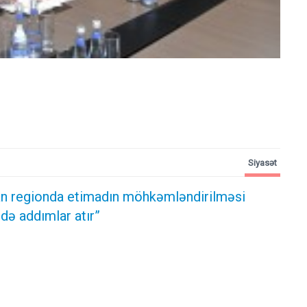
Siyasət
n regionda etimadın möhkəmləndirilməsi
də addımlar atır”