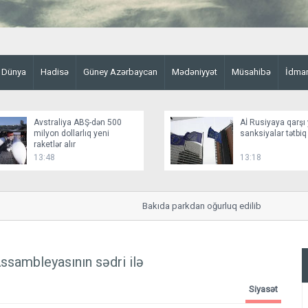
Dünya
Hadisə
Güney Azərbaycan
Mədəniyyət
Müsahibə
İdma
Avstraliya ABŞ-dən 500
Aİ Rusiyaya qarşı 
milyon dollarlıq yeni
sanksiyalar tətbiq
raketlər alır
13:48
13:18
Bakıda parkdan oğurluq edilib
ssambleyasının sədri ilə
Siyasət