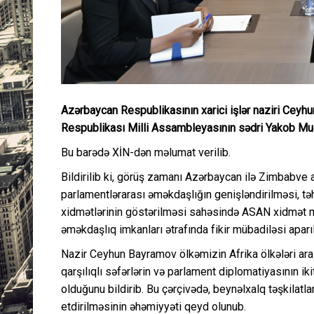
Azərbaycan Respublikasının xarici işlər naziri Ce
Respublikası Milli Assambleyasının sədri Yakob Mud
Bu barədə XİN-dən məlumat verilib.
Bildirilib ki, görüş zamanı Azərbaycan ilə Zimbabve a
parlamentlərarası əməkdaşlığın genişləndirilməsi, təh
xidmətlərinin göstərilməsi sahəsində ASAN xidmət mo
əməkdaşlıq imkanları ətrafında fikir mübadiləsi aparıl
Nazir Ceyhun Bayramov ölkəmizin Afrika ölkələri aras
qarşılıqlı səfərlərin və parlament diplomatiyasının 
olduğunu bildirib. Bu çərçivədə, beynəlxalq təşkilatl
etdirilməsinin əhəmiyyəti qeyd olunub.