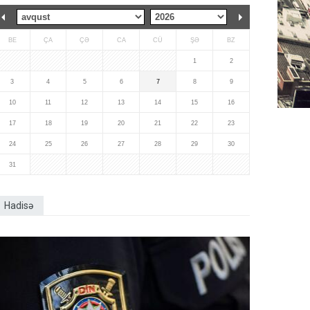
BE
ÇA
ÇƏ
CA
CÜ
ŞƏ
BZ
1
2
3
4
5
6
7
8
9
10
11
12
13
14
15
16
17
18
19
20
21
22
23
24
25
26
27
28
29
30
31
Hadisə