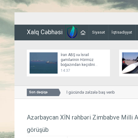
Xalq Cəbhəsi
Siyasət
İqtisadiyyat
İran ABŞ və İsrail
gəmilərinin Hörmüz
boğazından keçidini
bağlayır
14:37
Kamçatkada 5,5 bal gücündə zəlzələ baş verib
Son dəqiqə
Azərbaycan XİN rəhbəri Zimbabve Milli A
görüşüb