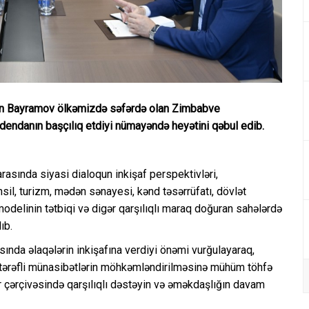
yhun Bayramov ölkəmizdə səfərdə olan Zimbabve
endanın başçılıq etdiyi nümayəndə heyətini qəbul edib.
rasında siyasi dialoqun inkişaf perspektivləri,
sil, turizm, mədən sənayesi, kənd təsərrüfatı, dövlət
delinin tətbiqi və digər qarşılıqlı maraq doğuran sahələrdə
ıb.
ında əlaqələrin inkişafına verdiyi önəmi vurğulayaraq,
ikitərəfli münasibətlərin möhkəmləndirilməsinə mühüm töhfə
ar çərçivəsində qarşılıqlı dəstəyin və əməkdaşlığın davam