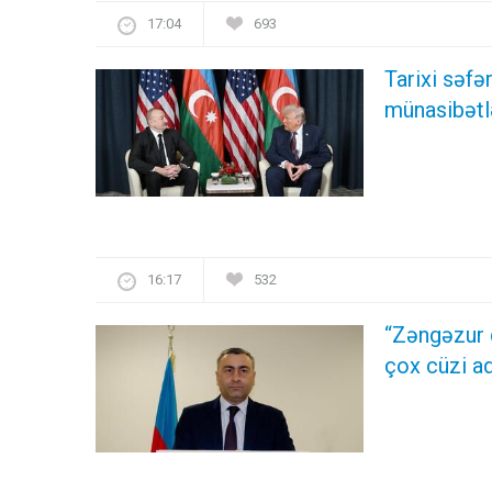
17:04
693
Tarixi səf
münasibətl
16:17
532
“Zəngəzur 
çox cüzi ad