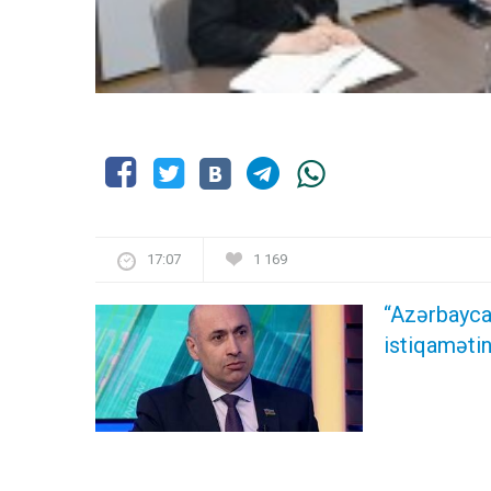
17:07
1 169
“Azərbayca
istiqamətin