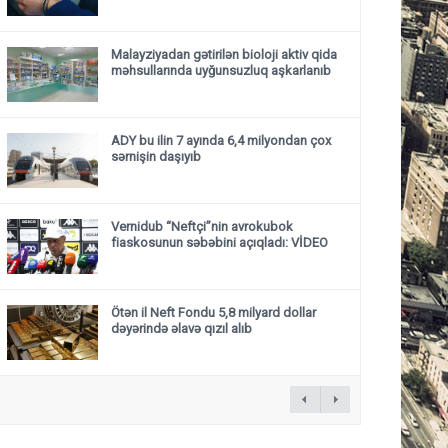
Malayziyadan gətirilən bioloji aktiv qida
məhsullarında uyğunsuzluq aşkarlanıb
ADY bu ilin 7 ayında 6,4 milyondan çox
sərnişin daşıyıb
Vernidub “Neftçi”nin avrokubok
fiaskosunun səbəbini açıqladı: VİDEO
Ötən il Neft Fondu 5,8 milyard dollar
dəyərində əlavə qızıl alıb