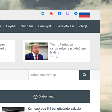
n
Layihə
Gündəm
Cəmiyyət
Peşə etikası
Əlaqə
yeni
Tramp Pentaqon
 edib
rəhbərindən razı olduğunu
bildirib
11:56
“Bild”: Rusiya dronları Qara
Xəbər lenti
Kamçatkada 5,5 bal gücündə zəlzələ