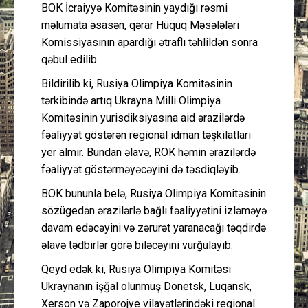
BOK İcraiyyə Komitəsinin yaydığı rəsmi
məlumata əsasən, qərar Hüquq Məsələləri
Komissiyasının apardığı ətraflı təhlildən sonra
qəbul edilib.
Bildirilib ki, Rusiya Olimpiya Komitəsinin
tərkibində artıq Ukrayna Milli Olimpiya
Komitəsinin yurisdiksiyasına aid ərazilərdə
fəaliyyət göstərən regional idman təşkilatları
yer almır. Bundan əlavə, ROK həmin ərazilərdə
fəaliyyət göstərməyəcəyini də təsdiqləyib.
BOK bununla belə, Rusiya Olimpiya Komitəsinin
sözügedən ərazilərlə bağlı fəaliyyətini izləməyə
davam edəcəyini və zərurət yaranacağı təqdirdə
əlavə tədbirlər görə biləcəyini vurğulayıb.
Qeyd edək ki, Rusiya Olimpiya Komitəsi
Ukraynanın işğal olunmuş Donetsk, Luqansk,
Xerson və Zaporojye vilayətlərindəki regional