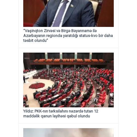
“Vaşinqton Zirvəsi və Birgə Bəyannamə ilə
Azərbayanın regionda yaratdığı status-kvo bir daha
təsbit olundu”
Yıldız: PKK-nın tərksilahını nəzərdə tutan 12
maddəlik qanun layihəsi qəbul olundu ​​​​​​​