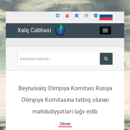
Xalq Cəbhəsi
Close
Siyasət
Beynəlxalq Olimpiya Komitəsi Rusiya
İqtisadiyyat
Olimpiya Komitəsinə tətbiq olunan
Dünya
məhdudiyyətləri ləğv edib
Hadisə
İdman