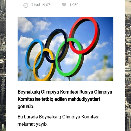
7 İyul 19:07
1 960
Güney Azərbaycan
Mədəniyyət
Müsahibə
İdman
Layihə
Gündəm
Beynəlxalq Olimpiya Komitəsi Rusiya Olimpiya
Cəmiyyət
Komitəsinə tətbiq edilən məhdudiyyətləri
götürüb.
Peşə etikası
Bu barədə Beynəlxalq Olimpiya Komitəsi
məlumat yayıb.
Əlaqə