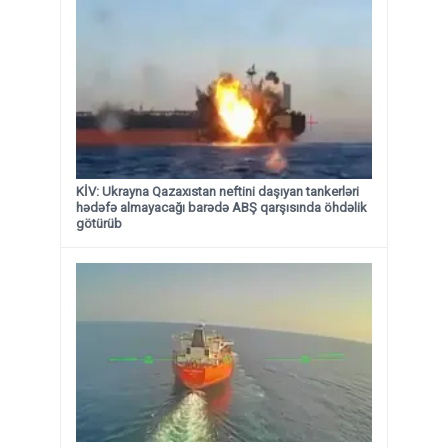
KİV: Ukrayna Qazaxıstan neftini daşıyan tankerləri
hədəfə almayacağı barədə ABŞ qarşısında öhdəlik
götürüb