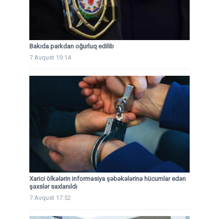
Bakıda parkdan oğurluq edilib
7 Avqust 19:14
Xarici ölkələrin informasiya şəbəkələrinə hücumlar edən
şəxslər saxlanıldı
7 Avqust 17:52