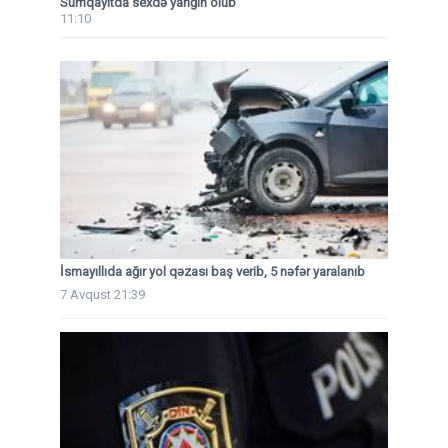
Sumqayıtda sexdə yanğın olub
11:10
İsmayıllıda ağır yol qəzası baş verib, 5 nəfər yaralanıb
7 Avqust 21:39