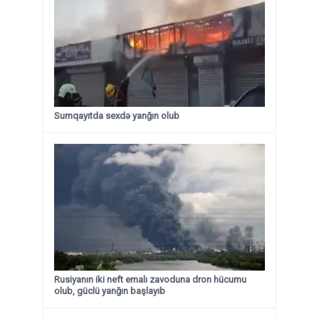
Sumqayıtda sexdə yanğın olub
Rusiyanın iki neft emalı zavoduna dron hücumu
olub, güclü yanğın başlayıb