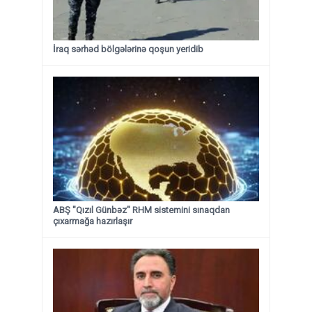
İraq sərhəd bölgələrinə qoşun yeridib
ABŞ "Qızıl Günbəz" RHM sistemini sınaqdan
çıxarmağa hazırlaşır