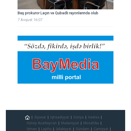
Baş prokuror Laçın və Qubadlı rayonlarında olub
7 Avqust 16:07
Siyasət
İqtisadiyyat
Dünya
Hadisə
Güney Azərbaycan
Mədəniyyət
Müsahibə
İdman
Layihə
Ədəbiyyat
Gündəm
Cəmiyyət