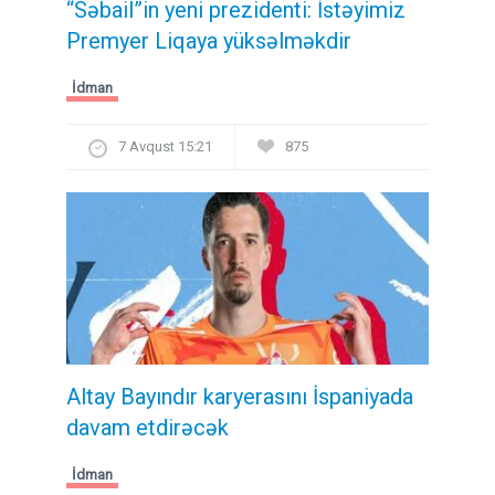
“Səbail”in yeni prezidenti: İstəyimiz
Premyer Liqaya yüksəlməkdir
İdman
7 Avqust 15:21
875
Altay Bayındır karyerasını İspaniyada
davam etdirəcək
İdman