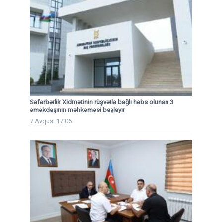
Səfərbərlik Xidmətinin rüşvətlə bağlı həbs olunan 3
əməkdaşının məhkəməsi başlayır
7 Avqust 17:06