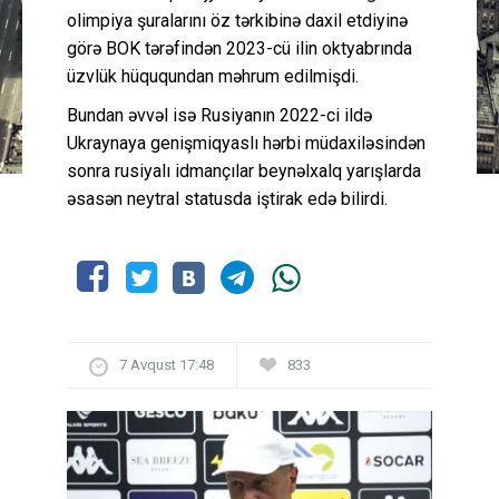
olimpiya şuralarını öz tərkibinə daxil etdiyinə
görə BOK tərəfindən 2023-cü ilin oktyabrında
üzvlük hüququndan məhrum edilmişdi.
Bundan əvvəl isə Rusiyanın 2022-ci ildə
Ukraynaya genişmiqyaslı hərbi müdaxiləsindən
sonra rusiyalı idmançılar beynəlxalq yarışlarda
əsasən neytral statusda iştirak edə bilirdi.
7 Avqust 17:48
833