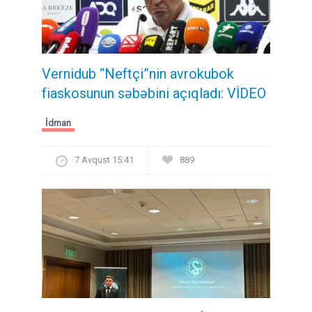
Vernidub “Neftçi”nin avrokubok
fiaskosunun səbəbini açıqladı: VİDEO
İdman
7 Avqust 15:41
889