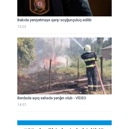
Bakıda yeniyetməyə qarşı soyğunçuluq edilib
15:23
Bərdədə açıq sahədə yanğın olub - VİDEO
14:57