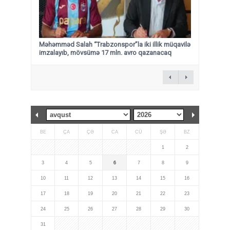
Məhəmməd Salah “Trabzonspor”la iki illik müqavilə
imzalayıb, mövsümə 17 mln. avro qazanacaq
BE
ÇA
ÇƏ
CA
CÜ
ŞƏ
BZ
1
2
3
4
5
6
7
8
9
10
11
12
13
14
15
16
17
18
19
20
21
22
23
24
25
26
27
28
29
30
31