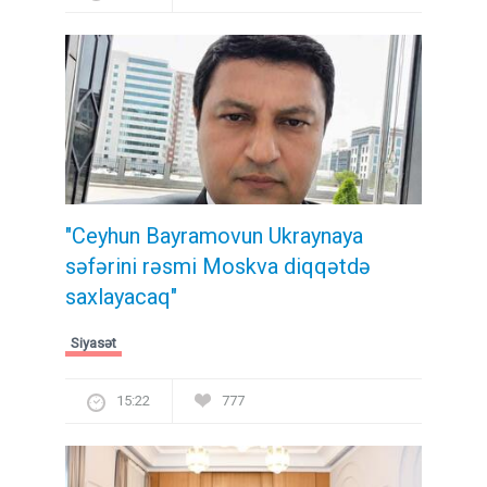
"Ceyhun Bayramovun Ukraynaya
səfərini rəsmi Moskva diqqətdə
saxlayacaq"
Siyasət
15:22
777