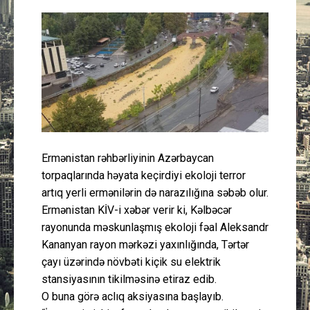
Güney Azərbaycan
Mədəniyyət
Müsahibə
İdman
Layihə
Ermənistan rəhbərliyinin Azərbaycan
torpaqlarında həyata keçirdiyi ekoloji terror
artıq yerli ermənilərin də narazılığına səbəb olur.
Gündəm
Ermənistan KİV-i xəbər verir ki, Kəlbəcər
rayonunda məskunlaşmış ekoloji fəal Aleksandr
Cəmiyyət
Kananyan rayon mərkəzi yaxınlığında, Tərtər
çayı üzərində növbəti kiçik su elektrik
Peşə etikası
stansiyasının tikilməsinə etiraz edib.
O buna görə aclıq aksiyasına başlayıb.
Əlaqə