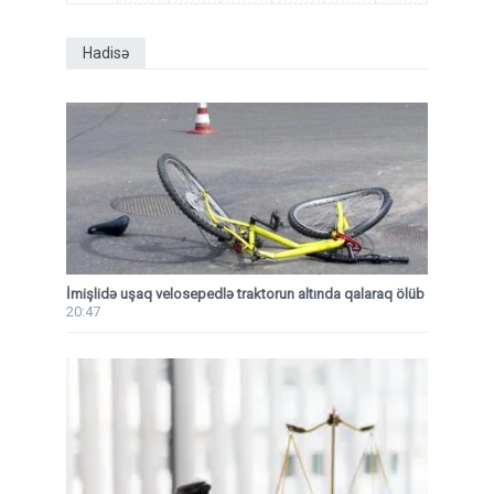
Hadisə
İmişlidə uşaq velosepedlə traktorun altında qalaraq ölüb
20:47