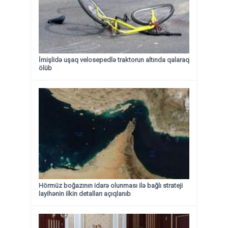
İmişlidə uşaq velosepedlə traktorun altında qalaraq
ölüb
Hörmüz boğazının idarə olunması ilə bağlı strateji
layihənin ilkin detalları açıqlanıb