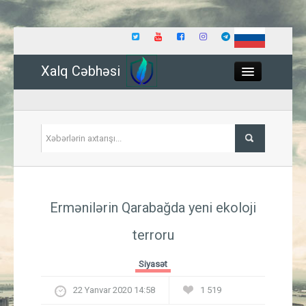
Xalq Cəbhəsi
Close
Siyasət
Ermənilərin Qarabağda yeni ekoloji
İqtisadiyyat
terroru
Dünya
Siyasət
Hadisə
22 Yanvar 2020 14:58
1 519