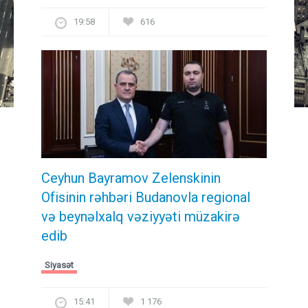
19:58
616
Ceyhun Bayramov Zelenskinin
Ofisinin rəhbəri Budanovla regional
və beynəlxalq vəziyyəti müzakirə
edib
Siyasət
15:41
1 176