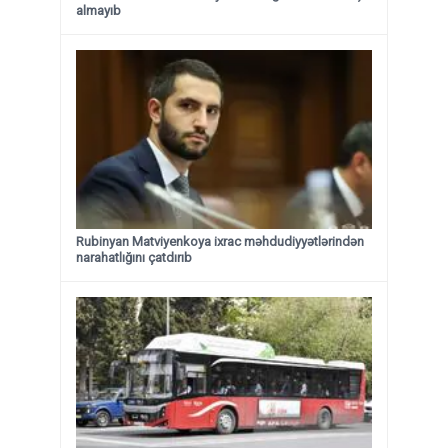
almayıb
Rubinyan Matviyenkoya ixrac məhdudiyyətlərindən
narahatlığını çatdırıb