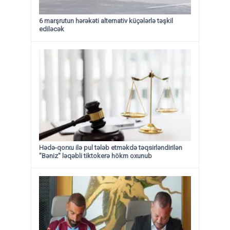
6 marşrutun hərəkəti alternativ küçələrlə təşkil
ediləcək
Hədə-qorxu ilə pul tələb etməkdə təqsirləndirilən
"Bəniz" ləqəbli tiktokerə hökm oxunub