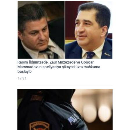
Rasim İldırımzadə, Zaur Mirzəzadə və Qoşqar
Məmmədovun apellyasiya şikayəti üzrə məhkəmə
başlayıb
17:31