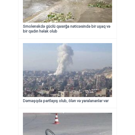
Smolenskdə güclü qasırğa nəticəsində bir uşaq və
bir qadın həlak olub
Dəməşqdə partlayış olub, ölən və yaralananlar var