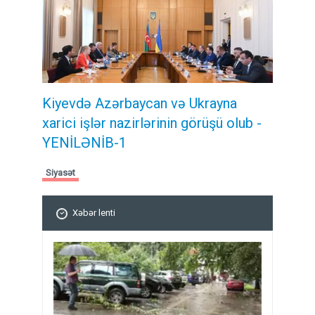
Kiyevdə Azərbaycan və Ukrayna
xarici işlər nazirlərinin görüşü olub -
YENİLƏNİB-1
Siyasət
Xəbər lenti