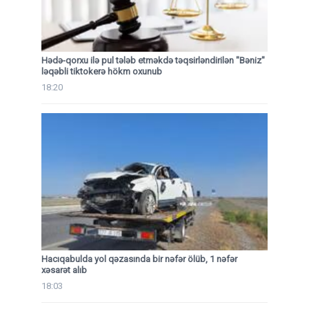
Hədə-qorxu ilə pul tələb etməkdə təqsirləndirilən "Bəniz"
ləqəbli tiktokerə hökm oxunub
18:20
Hacıqabulda yol qəzasında bir nəfər ölüb, 1 nəfər
xəsarət alıb
18:03