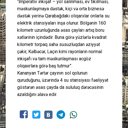
“İmperativ inkişaf – yol salınması, ev tikilməsi,
məskunlaşmaya dəstək, kiçi və orta biznesə
dəstək yerinə Qarabağdakı oliqarxlar onlarla su
elektrik stansiyaları inşa olunur. Bölgənin 160
kilometr uzunluğunda əsas çayları artıq boru
xətlərinin içindədir. Buna görə yüzlərlə kvadrat
kilometr torpaq sahə susuzluqdan əziyyət
çəkir, Kəlbəcər, Laçın kimi rayonların normal
inkişafı və tam məskunlaşması acgöz
oliqaxrlara görə baş tutmur”.
Kananyan Tərtər çayının sol qolunun
quruduğunu, üzərində 4 su stansiyası fəaliyyət
göstərən əsas çayda da sululuq dərəcəsinin
azaldığını əlavə edir.