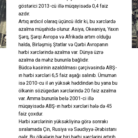
göstərici 2013-cü illə müqayisədə 0,4 faiz
azdır.
Artıq ardıcıl olaraq üçüncü ildir ki, bu xərclərdə
azalma müşahidə olunur. Asiya, Okeaniya, Yaxın
Şərq, Şərqi Avropa və Afrikada artım olduğu
halda, Birləşmiş Ştatlar və Qərbi Avropanın
hərbi xərclərində azalma var. Dünya üzrə
azalma da məhz bununla bağlıdır.
Büdcə kəsirinin azaldılması çərçivəsində ABŞ-
ın hərbi xərcləri 6,5 faiz aşağı salınıb. Ümumən
isə 2010-cu il ən yüksək həddindən bu yana bu
ölkənin sözügedən xərclərində 20 faiz azalma
var. Amma bununla belə 2001-ci illə
müqayisədə ABŞ-ın hərbi xərcləri hələ də 45
faiz çoxdur.
Hərbi xərclərinin yüksəkliyinə görə sonrakı
sıralamada Çin, Rusiya və Səudiyyə Ərəbistanı
gəlir. Bu ölkələrin hər biri hərbi xərclərini artırıb.