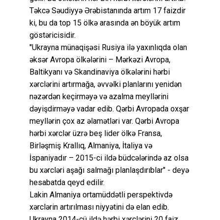
Təkcə Səudiyyə Ərəbistanında artım 17 faizdir
ki, bu da top 15 ölkə arasında ən böyük artım
göstəricisidir.
"Ukrayna münaqişəsi Rusiya ilə yaxınlıqda olan
əksər Avropa ölkələrini – Mərkəzi Avropa,
Baltikyanı və Skandinaviya ölkələrini hərbi
xərclərini artırmağa, əvvəlki planlarını yenidən
nəzərdən keçirməyə və azalma meyllərini
dəyişdirməyə vadar edib. Qərbi Avropada oxşar
meyllərin çox az əlamətləri var. Qərbi Avropa
hərbi xərclər üzrə beş lider ölkə Fransa,
Birləşmiş Krallıq, Almaniya, İtaliya və
İspaniyadır – 2015-ci ildə büdcələrində az olsa
bu xərcləri aşağı salmağı planlaşdırıblar" - deyə
hesabatda qeyd edilir.
Lakin Almaniya ortamüddətli perspektivdə
xərclərin artırılması niyyətini də elan edib.
Ukrayna 2014-cü ildə hərbi xərclərini 20 faiz