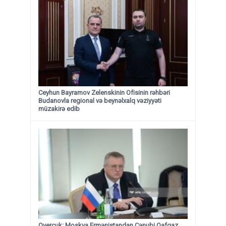
Ceyhun Bayramov Zelenskinin Ofisinin rəhbəri
Budanovla regional və beynəlxalq vəziyyəti
müzakirə edib
Overçuk: Moskva Ermənistandan Cənubi Qafqaz