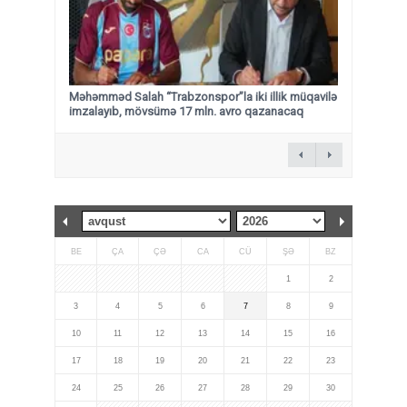
Məhəmməd Salah “Trabzonspor”la iki illik müqavilə
imzalayıb, mövsümə 17 mln. avro qazanacaq
BE
ÇA
ÇƏ
CA
CÜ
ŞƏ
BZ
1
2
3
4
5
6
7
8
9
10
11
12
13
14
15
16
17
18
19
20
21
22
23
24
25
26
27
28
29
30