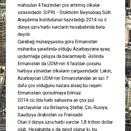
məhsulun 4 faizindən çox artırmış ölkələr
sırasındadır. SIPRI - Stokholm Beynəlxaq Sülh
Araşdırma İnstitutunun hazırladığı 2014-cü il
dünya üzrə hərbi xərclərin hesabatında belə
deyilir.
Qarabağ münaqişəsinə görə Ermənistan
müharibə şəraitində olduğu Azərbaycana ayaq
uydurmağa çalışsa da bacarmayıb. Əslində
Ermənistan da ÜDM-nin 4 faizdən çoxunu
hərbiyə yönəldən ölkələrin cərgəsindədir. Lakin,
Azərbaycan ÜDM-nin Ermənistandan ən azı 7
dəfə çox olduğunu nəzərə alsaq bu rəqəm
Ermənistanı qorxutmaya bilməz.
2014-cü ildə hərb sahəsinə ən çox pul
xərcləyənlər isə Birləşmiş Ştatlar, Çin, Rusiya,
Səudiyyə Ərəbistan və Fransadır.
Ötən il dünya üzrə hərbi xərclər 1,8 trillion dollar
olub. Hesabatda o da qeyd olunur ki, bu