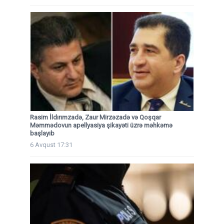
Rasim İldırımzadə, Zaur Mirzəzadə və Qoşqar
Məmmədovun apellyasiya şikayəti üzrə məhkəmə
başlayıb
6 Avqust 17:31