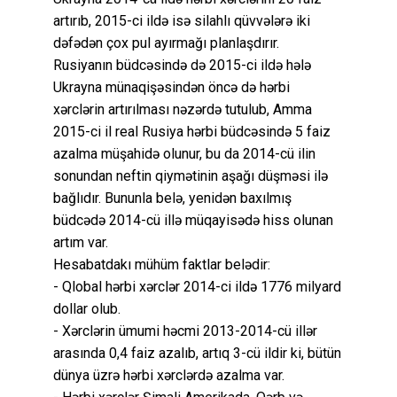
artırıb, 2015-ci ildə isə silahlı qüvvələrə iki
dəfədən çox pul ayırmağı planlaşdırır.
Rusiyanın büdcəsində də 2015-ci ildə hələ
Ukrayna münaqişəsindən öncə də hərbi
xərclərin artırılması nəzərdə tutulub, Amma
2015-ci il real Rusiya hərbi büdcəsində 5 faiz
azalma müşahidə olunur, bu da 2014-cü ilin
sonundan neftin qiymətinin aşağı düşməsi ilə
bağlıdır. Bununla belə, yenidən baxılmış
büdcədə 2014-cü illə müqayisədə hiss olunan
artım var.
Hesabatdakı mühüm faktlar belədir:
- Qlobal hərbi xərclər 2014-ci ildə 1776 milyard
dollar olub.
- Xərclərin ümumi həcmi 2013-2014-cü illər
arasında 0,4 faiz azalıb, artıq 3-cü ildir ki, bütün
dünya üzrə hərbi xərclərdə azalma var.