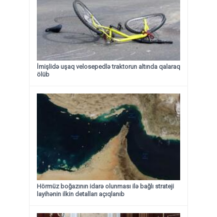
İmişlidə uşaq velosepedlə traktorun altında qalaraq
ölüb
Hörmüz boğazının idarə olunması ilə bağlı strateji
layihənin ilkin detalları açıqlanıb