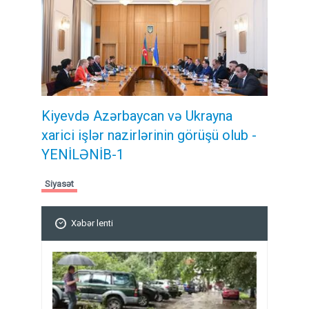
Kiyevdə Azərbaycan və Ukrayna
xarici işlər nazirlərinin görüşü olub -
YENİLƏNİB-1
Siyasət
Xəbər lenti