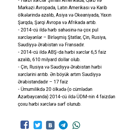
- Hərbi xərclər Şimali Amerikada, Qərb və
Mərkəzi Avropada, Latın Amerikası və Karib
ölkələrində azalıb, Asiya və Okeaniyada, Yaxın
Şərqdə, Şərqi Avropa və Afrikada artıb.
- 2014-cü ildə hərb sahəsinə nə çox pul
xərcləyənlər – Birləşmiş Ştatlar, Çin, Rusiya,
Səudiyyə Ərəbistan və Fransadır.
- 2014-cü ildə ABŞ-da hərbi xərclər 6,5 faiz
azalıb, 610 milyard dollar olub.
- Çin, Rusiya və Səudiyyə Ərəbistan hərbi
xərclərini arıtıb. Ən böyük artım Səudiyyə
Ərəbistandadır – 17 faiz
- Ümumilikdə 20 ölkədə (o cümlədən
Azərbaycanda) 2014-cü ildə ÜDM-nin 4 faizdən
çoxu hərbi xərclərə sərf olunub.