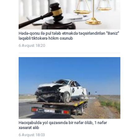
Hədə-qorxu ilə pul tələb etməkdə təqsirləndirilən "Bəniz"
ləqəbli tiktokerə hökm oxunub
6 Avqust 18:20
Hacıqabulda yol qəzasında bir nəfər ölüb, 1 nəfər
xəsarət alıb
6 Avqust 18:03