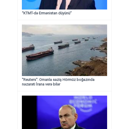
“KTMT-də Ermənistan düyünü”
"Reuters": Omanla saziş Hörmüz boğazında
nəzarəti İrana verə bilər