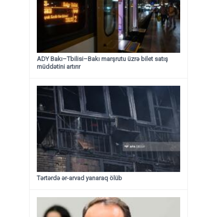
ADY Bakı–Tbilisi–Bakı marşrutu üzrə bilet satış
müddətini artırır
Tərtərdə ər-arvad yanaraq ölüb