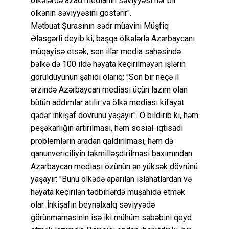
ölkələrdə azad medianın səviyyəsi hər bir
ölkənin səviyyəsini göstərir".
Mətbuat Şurasının sədr müavini Müşfiq
Ələsgərli deyib ki, başqa ölkələrlə Azərbaycanı
müqayisə etsək, son illər media sahəsində
bəlkə də 100 ildə həyata keçirilməyən işlərin
görüldüyünün şahidi olarıq: "Son bir neçə il
ərzində Azərbaycan mediası üçün lazım olan
bütün addımlar atılır və ölkə mediası kifayət
qədər inkişaf dövrünü yaşayır". O bildirib ki, həm
peşəkarlığın artırılması, həm sosial-iqtisadi
problemlərin aradan qaldırılması, həm də
qanunvericiliyin təkmilləşdirilməsi baxımından
Azərbaycan mediası özünün ən yüksək dövrünü
yaşayır: "Bunu ölkədə aparılan islahatlardan və
həyata keçirilən tədbirlərdə müşahidə etmək
olar. İnkişafın beynəlxalq səviyyədə
görünməməsinin isə iki mühüm səbəbini qeyd