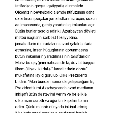
istifadənin qarşısı qətiyyətlə alınmalıdır.
Ölkəmizin beynəlxalq aləmdə nüfuzunun daha
da artması peşəkar jurnalistlərimiz üçün, sözün
əsl mənasında, geniş yaradıcılıq imkanları açır.
Bütün bunlar təsdiq edir ki, Azərbaycan dövləti
mətbu nəşrlərin sərbəst fəaliyyətinə,
jurnalistlərin öz iradələrini azad şəkildə ifadə
etməsinə, insan hüquqlarının qorunmasına
bütün imkanların yaradılmasının tərəfdarıdır.
Məhz bu qayğının nəticəsidir ki, dövlət başçısı
İlham Əliyev iki dəfə "Jurnalistlərin dostu"
mükafatına layiq görülüb. Ölkə Prezidenti
bildirir: "Mən bundan sonra da çalışacağam ki,
Prezident kimi Azərbaycanda azad medianın
inkişafı üçün dəstəyimi verim və beləliklə,
ölkəmizin sürətli və uğurlu inkişafını təmin
edim. Çünki müasir dünyada inkişaf etmiş