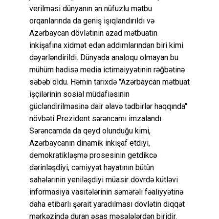
verilməsi dünyanın ən nüfuzlu mətbu
orqanlarında da geniş işıqlandırıldı və
Azərbaycan dövlətinin azad mətbuatın
inkişafına xidmət edən addımlarından biri kimi
dəyərləndirildi. Dünyada analoqu olmayan bu
mühüm hadisə media ictimaiyyətinin rəğbətinə
səbəb oldu. Həmin tarixdə "Azərbaycan mətbuat
işçilərinin sosial müdafiəsinin
gücləndirilməsinə dair əlavə tədbirlər haqqında"
növbəti Prezident sərəncamı imzalandı.
Sərəncamda da qeyd olunduğu kimi,
Azərbaycanın dinamik inkişaf etdiyi,
demokratikləşmə prosesinin getdikcə
dərinləşdiyi, cəmiyyət həyatının bütün
sahələrinin yeniləşdiyi müasir dövrdə kütləvi
informasiya vasitələrinin səmərəli fəaliyyətinə
daha etibarlı şərait yaradılması dövlətin diqqət
mərkəzində duran əsas məsələlərdən biridir.