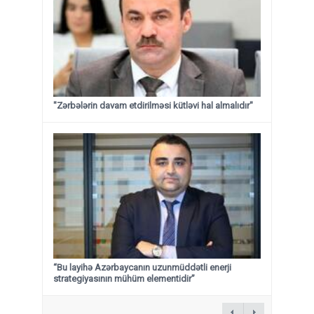
"Zərbələrin davam etdirilməsi kütləvi hal almalıdır"
“Bu layihə Azərbaycanın uzunmüddətli enerji
strategiyasının mühüm elementidir”