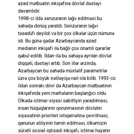
azad mətbuatın inkişafına dövlət dəstəyi
davamlıdır.
1998-ci ildə senzuranın ləğv edilməsi bu
sahədə dönüş yaratdı. Senzuranın ləğvi
təsadüfi deyildi və bir çox ölkələr üçün nümunə
idi. Bu günə qədər Azərbaycanda azad
medianın inkişafı ilə bağlı çox önəmli qərarlar
qəbul edilib. İldən-ilə bu sahəyə ayrılan dövlət
diqqəti, dəstəyi artıb. Son illər ərzində,
Azərbaycan bu sahədə müxtəlif parametrlər
üzrə çox böyük irəliləyişə nail ola bilib. 1993-cü
ildən sonrakı dövr də Azərbaycan mətbuatının
inkişafında yeni mərhələnin başlanğıcı oldu.
Ölkədə ictimai-siyasi sabitliyin yaradılması,
insan hüquqlarının qorunmasının dövlətin
siyasətinin prioritet istiqamətinə çevrilməsi,
qanunun aliliyinin təmin edilməsi, ölkəmizin
sürətli sosial-iqtisadi inkişafı, ictimai həyatın