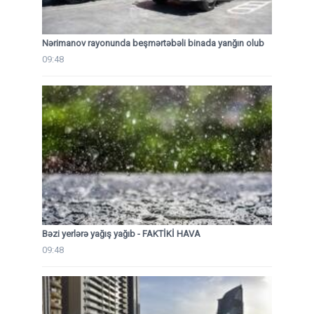
Nərimanov rayonunda beşmərtəbəli binada yanğın olub
09:48
Bəzi yerlərə yağış yağıb - FAKTİKİ HAVA
09:48