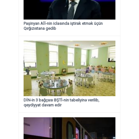
Paşinyan Aİİ-nin iclasında iştirak etmək üçün
Qırğızıstana gedib
DİN-in 3 bağçası BŞTİ-nin tabeliyinə verilib,
qeydiyyat davam edir