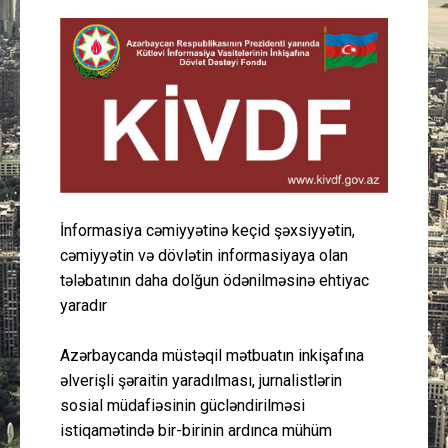
Güney Azərbaycan
Mədəniyyət
Müsahibə
İdman
Layihə
İnformasiya cəmiyyətinə keçid şəxsiyyətin,
cəmiyyətin və dövlətin informasiyaya olan
Gündəm
tələbatının daha dolğun ödənilməsinə ehtiyac
yaradır
Cəmiyyət
Azərbaycanda müstəqil mətbuatın inkişafına
əlverişli şəraitin yaradılması, jurnalistlərin
Peşə etikası
sosial müdafiəsinin gücləndirilməsi
istiqamətində bir-birinin ardınca mühüm
Əlaqə