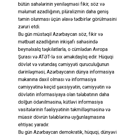
bütün sahələrinin yeniləşməsi fikir, söz və
məlumat azadlığının, plüralizmin daha geniş
təmin olunması üçün əlavə tədbirlər görülməsini
zəruri etdi.
Bu gün müstəqil Azərbaycan söz, fikir və
mətbuat azadlığının inkişafı sahəsində
beynəlxalq təşkilatlarla, o cümlədən Avropa
Şurası və ATƏT-lə sıx əməkdaşlıq edir. Hüquqi
dövlət və vətəndaş cəmiyyəti quruculuğunun
dərinləşməsi, Azərbaycanın dünya informasiya
məkanına daxil olması və informasiya
cəmiyyətinə keçid şəxsiyyətin, cəmiyyətin və
dövlətin informasiyaya olan tələbatının daha
dolğun ödənilməsinə, kütləvi informasiya
vasitələrinin fəaliyyətinin təkmilləşməsinə və
müasir dövrün tələblərinə uyğunlaşmasına
ehtiyac yaradır.
Bu gün Azərbaycan demokratik, hüquqi, dünyəvi