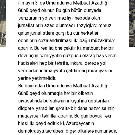
il mayın 3-də Ümumdünya Mətbuat Azadlığı
Günü qeyd olunur. Bu gün bütün dünyada
senzuranın yolverilməzliyi, həbsdə olan
jurnalistlərin azad olunması, təzyiqlərə məruz
qalan jurnalistlərə qarşı bu cür hərkətlər
edənlərin cəzalandırılması ilə bağlı müzakirələr
aparılır. Bu reallıq önə çəkilir ki, mətbuat hər bir
dövr üçün cəmiyyətin güzgüsü olaraq baş verən
hadisələri heç bir təhrifə, inkara, qərəzə yol
vermədən ictimaiyyətə çatdırmaq missiyasını
yerinə yetirməlidir.
Bu baxımdan Ümumdünya Mətbuat Azadlığı
Günü qeyd olunmaqla hər bir ölkənin
siyasətində bu sahənin inkişafına göstərilən
diqqətə, yaradılan şəraitə bir daha nəzər salınır,
müqayisəli təhlillər aparılır. Bu gün böyük fəxr
hissi ilə qeyd edirik ki, Azərbaycanın
demokratiya təcrübəsi digər ölkələrə nümunədir,