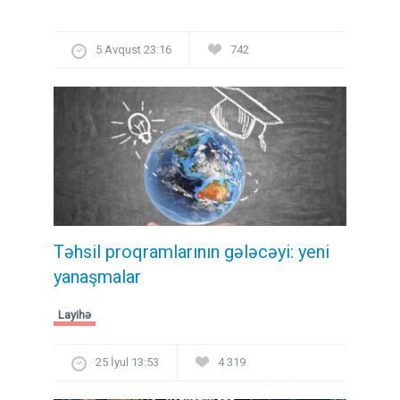
5 Avqust 23:16
742
Təhsil proqramlarının gələcəyi: yeni
yanaşmalar
Layihə
25 İyul 13:53
4 319