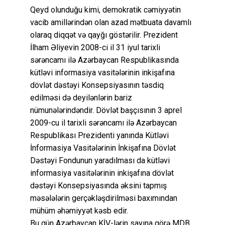
Qeyd olunduğu kimi, demokratik cəmiyyətin
vacib amillərindən olan azad mətbuata davamlı
olaraq diqqət və qayğı göstərilir. Prezident
İlham Əliyevin 2008-ci il 31 iyul tarixli
sərəncamı ilə Azərbaycan Respublikasında
kütləvi informasiya vasitələrinin inkişafına
dövlət dəstəyi Konsepsiyasının təsdiq
edilməsi də deyilənlərin bariz
nümunələrindəndir. Dövlət başçısının 3 aprel
2009-cu il tarixli sərəncamı ilə Azərbaycan
Respublikası Prezidenti yanında Kütləvi
İnformasiya Vasitələrinin İnkişafına Dövlət
Dəstəyi Fondunun yaradılması da kütləvi
informasiya vasitələrinin inkişafına dövlət
dəstəyi Konsepsiyasında əksini tapmış
məsələlərin gerçəkləşdirilməsi baxımından
mühüm əhəmiyyət kəsb edir.
Bu gün Azərbaycan KİV-lərin sayına görə MDB