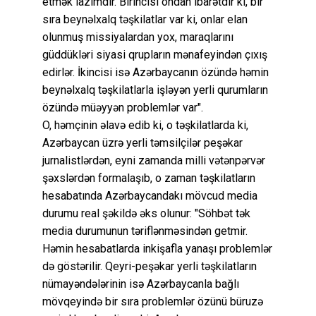
etmək lazımdır. Birincisi ondan ibarətdir ki, bir
sıra beynəlxalq təşkilatlar var ki, onlar elan
olunmuş missiyalardan yox, maraqlarını
güddükləri siyasi qrupların mənafeyindən çıxış
edirlər. İkincisi isə Azərbaycanın özündə həmin
beynəlxalq təşkilatlarla işləyən yerli qurumların
özündə müəyyən problemlər var".
O, həmçinin əlavə edib ki, o təşkilatlarda ki,
Azərbaycan üzrə yerli təmsilçilər peşəkar
jurnalistlərdən, eyni zamanda milli vətənpərvər
şəxslərdən formalaşıb, o zaman təşkilatların
hesabatında Azərbaycandakı mövcud media
durumu real şəkildə əks olunur: "Söhbət tək
media durumunun təriflənməsindən getmir.
Həmin hesabatlarda inkişafla yanaşı problemlər
də göstərilir. Qeyri-peşəkar yerli təşkilatların
nümayəndələrinin isə Azərbaycanla bağlı
mövqeyində bir sıra problemlər özünü büruzə