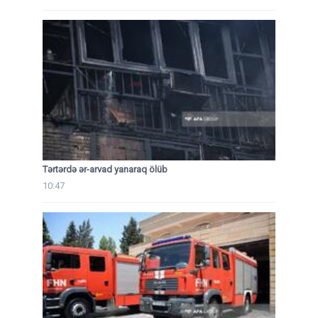
Tərtərdə ər-arvad yanaraq ölüb
10:47