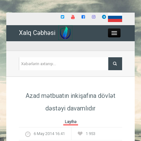
Xalq Cəbhəsi
Close
Siyasət
Azad mətbuatın inkişafına dövlət
İqtisadiyyat
dəstəyi davamlıdır
Dünya
Layihə
Hadisə
6 May 2014 16:41
1 953