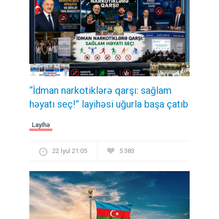
“İdman narkotiklərə qarşı: sağlam
həyatı seç!” layihəsi uğurla başa çatıb
Layihə
22 İyul 21:05
5 383