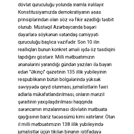
dövlət quruculuğu yolunda inamla irəliləyir.
Konstitusiyamızda demokratiyanın əsas
prinsiplərindən olan söz və fikir azadlığı təsbit
olunub. Müstəqil Azərbaycanda bəşəri
dəyərlərə söykənən vətəndaş cəmiyyəti
quruculuğu başlıca vəzifədir. Son 10 ilin
reallıqları bunun konkret əməli işdə öz təsdiqini
tapdığını göstərir. Milli mətbuatımızın
ənənələrini yarandığı gündən yazıları ilə bəyan
edən "Əkinçi" qəzetinin 135 illik yubileyinin
respublikanın bütün bölgələrində yüksək
səviyyədə qeyd olunması, jurnalistlərin fəxri
adlarla mükafatlandırılması, onların mənzil
şəraitinin yaxşılaşdırılması haqqında
sərəncamın imzalanması dövlətin mətbuata
qayğısının bariz təcəssümü kimi xatırlanır. Ötən
il milli mətbuatımızın 138 illik yubileyində
jurnalistlər üçün tikilən binanın istifadəyə