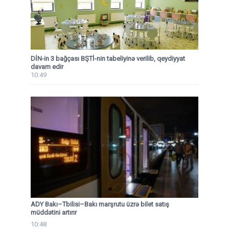
DİN-in 3 bağçası BŞTİ-nin tabeliyinə verilib, qeydiyyat
davam edir
10:49
ADY Bakı–Tbilisi–Bakı marşrutu üzrə bilet satış
müddətini artırır
10:48