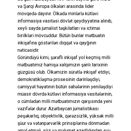
və Şərqi Avropa ölkələri arasında lider
mövqedə dayınır. Ölkədə minlərlə kütləvi
informasiya vasitəsi dövlət qeydiyyatına alınıb,
xeyli sayda jurnalist təşkilatları və ictimai
birilkləri mövcuddur. Bütün bunlar mətbuatın
inkişafına göstərilən diqqət və qayğının
nəticəsidir.
Göründüyü kimi, şərəfli inkişaf yol keçmiş milli
mətbuatımız həmişə xalqımızın şanlı tarixinin
güzgüsü olub. Ölkəmizin sürətlə inkişaf etdiyi,
demokratikləşmə prosesinin dərinləşdiyi,
cəmiyyət həyatının bütün sahələrinin yeniləşdiyi
müasir dövrdə kütləvi informasiya vasitələrinin,
o cümlədən milli mətbuatımızın qarşısında yeni
vəzifələr durur. Azərbaycan jurnalistikası
peşəkarlıq, obyektivlik, qərəzsizlik, yüksək milli
şüur və vətənpərvərlik prinsiplərinə dönmədən
əməl etməli, söz və məlumat azadlığından sui-