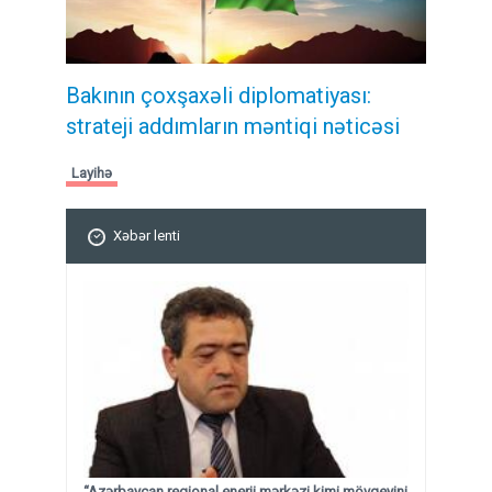
Bakının çoxşaxəli diplomatiyası:
strateji addımların məntiqi nəticəsi
Layihə
Xəbər lenti
“Azərbaycan regional enerji mərkəzi kimi mövqeyini