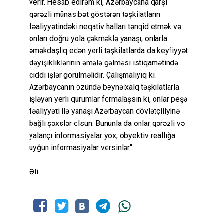
verir. Hesab edirəm ki, Azərbaycana qarşı
qərəzli münasibət göstərən təşkilatların
fəaliyyətindəki neqativ halları tənqid etmək və
onları doğru yola çəkməklə yanaşı, onlarla
əməkdaşlıq edən yerli təşkilatlarda da keyfiyyət
dəyişikliklərinin əmələ gəlməsi istiqamətində
ciddi işlər görülməlidir. Çalışmalıyıq ki,
Azərbaycanın özündə beynəlxalq təşkilatlarla
işləyən yerli qurumlar formalaşsın ki, onlar peşə
fəaliyyəti ilə yanaşı Azərbaycan dövlətçiliyinə
bağlı şəxslər olsun. Bununla da onlar qərəzli və
yalançı informasiyalar yox, obyektiv reallığa
uyğun informasiyalar versinlər".
Əli