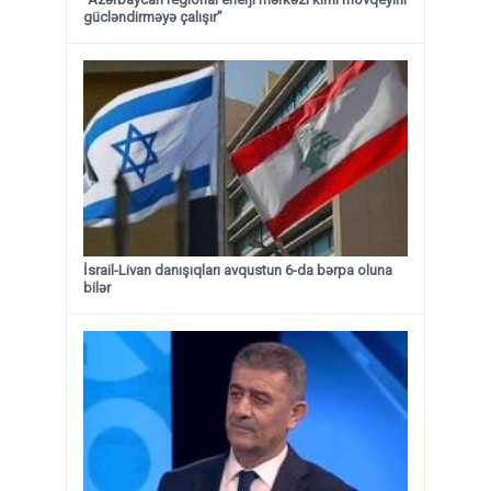
gücləndirməyə çalışır”
İsrail-Livan danışıqları avqustun 6-da bərpa oluna
bilər