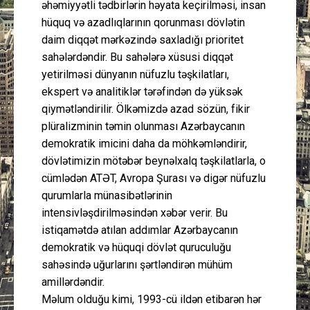
əhəmiyyətli tədbirlərin həyata keçirilməsi, insan
hüquq və azadlıqlarının qorunması dövlətin
daim diqqət mərkəzində saxladığı prioritet
sahələrdəndir. Bu sahələrə xüsusi diqqət
yetirilməsi dünyanın nüfuzlu təşkilatları,
ekspert və analitiklər tərəfindən də yüksək
qiymətləndirilir. Ölkəmizdə azad sözün, fikir
plüralizminin təmin olunması Azərbaycanın
demokratik imicini daha da möhkəmləndirir,
dövlətimizin mötəbər beynəlxalq təşkilatlarla, o
cümlədən ATƏT, Avropa Şurası və digər nüfuzlu
qurumlarla münasibətlərinin
intensivləşdirilməsindən xəbər verir. Bu
istiqamətdə atılan addımlar Azərbaycanın
demokratik və hüquqi dövlət quruculuğu
sahəsində uğurlarını şərtləndirən mühüm
amillərdəndir.
Məlum olduğu kimi, 1993-cü ildən etibarən hər