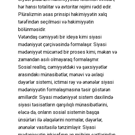
hər hansı totalitar və avtoritar rejimi rədd edir.
Plüralizmin əsas prinsipi hakimiyyətin xalq
tərəfindən seçilməsi və hakimiyyətin
bölünməsidir.
Vətəndaş cəmiyyəti bir ideya kimi siyasi
mədəniyyət çərçivəsində formalaşır. Siyasi
mədəniyyət mücərrəd bir proses kimi, məkan və
zamandan asılı olmayaraq formalaşmır.
Sosial reallıq, cəmiyyətdəki və şəxsiyyətlər
arasındakı münasibətlər, mənəvi və əxlaqi
dəyərlər sistemi, ictimai rəy və ənənələr siyasi
mədəniyyətin formalaşmasına təsir göstərən
amillərdir. Siyasi mədəniyyət sistem daxilində
siyasi təsisatların qarşılıqlı münasibətlərini,
eləcə də, onların sosial sistemin başqa
ünsürləri ilə əlaqələrini normalar, dəyərlər,
ənənələr vasitəsilə tənzimləyir. Siyasi
mədəniyyətin inkişafının ən mühüm şərtlərindən