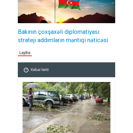
Bakının çoxşaxəli diplomatiyası:
strateji addımların məntiqi nəticəsi
Layihə
Xəbər lenti