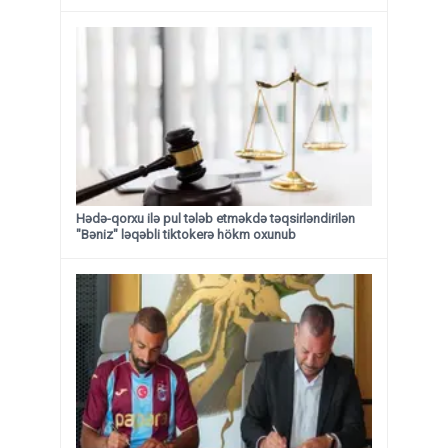
Hədə-qorxu ilə pul tələb etməkdə təqsirləndirilən
"Bəniz" ləqəbli tiktokerə hökm oxunub