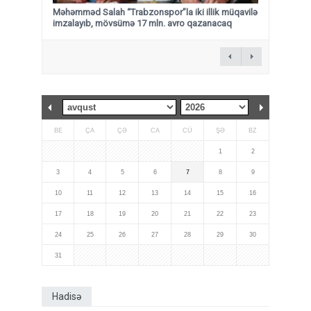
Məhəmməd Salah “Trabzonspor”la iki illik müqavilə
imzalayıb, mövsümə 17 mln. avro qazanacaq
BE
ÇA
ÇƏ
CA
CÜ
ŞƏ
BZ
1
2
3
4
5
6
7
8
9
10
11
12
13
14
15
16
17
18
19
20
21
22
23
24
25
26
27
28
29
30
31
Hadisə