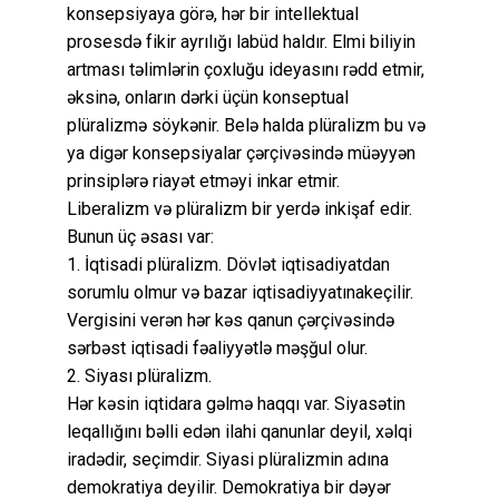
konsepsiyaya görə, hər bir intellektual
prosesdə fikir ayrılığı labüd haldır. Elmi biliyin
artması təlimlərin çoxluğu ideyasını rədd etmir,
əksinə, onların dərki üçün konseptual
plüralizmə söykənir. Belə halda plüralizm bu və
ya digər konsepsiyalar çərçivəsində müəyyən
prinsiplərə riayət etməyi inkar etmir.
Liberalizm və plüralizm bir yerdə inkişaf edir.
Bunun üç əsası var:
1. İqtisadi plüralizm. Dövlət iqtisadiyatdan
sorumlu olmur və bazar iqtisadiyyatınakeçilir.
Vergisini verən hər kəs qanun çərçivəsində
sərbəst iqtisadi fəaliyyətlə məşğul olur.
2. Siyası plüralizm.
Hər kəsin iqtidara gəlmə haqqı var. Siyasətin
leqallığını bəlli edən ilahi qanunlar deyil, xəlqi
iradədir, seçimdir. Siyasi plüralizmin adına
demokratiya deyilir. Demokratiya bir dəyər