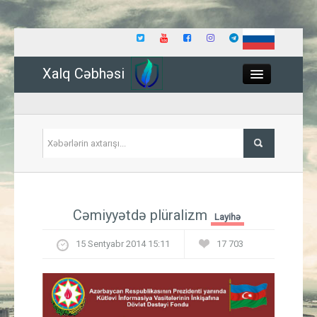
Xalq Cəbhəsi
Close
Siyasət
Cəmiyyətdə plüralizm
Layihə
İqtisadiyyat
15 Sentyabr 2014 15:11
17 703
Dünya
Hadisə