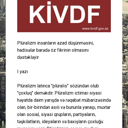
Güney Azərbaycan
Mədəniyyət
Müsahibə
Plüralizm insanların azad düşünməsini,
hadisələr barədə öz fikrinin olmasını
İdman
dəstəkləyir
Layihə
I yazı
Gündəm
Plüralizm latınca "plüralis" sözündən olub
"çoxluq" deməkdir. Plüralizm ictimai-siyasi
Cəmiyyət
həyatda daim yarışda və rəqabət mübarizəsində
olan, bir-birindən asılı və bununla yanaşı, muxtar
Peşə etikası
olan sosial, siyasi qrupların, partiyaların,
təşkilatların, ideyaların və baxışların çoxluğu
Əlaqə