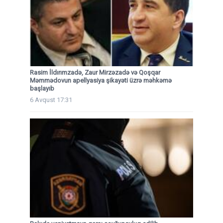
Rasim İldırımzadə, Zaur Mirzəzadə və Qoşqar
Məmmədovun apellyasiya şikayəti üzrə məhkəmə
başlayıb
6 Avqust 17:31