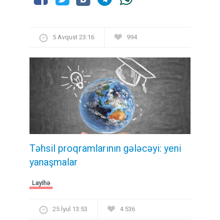
5 Avqust 23:16
994
Təhsil proqramlarının gələcəyi: yeni
yanaşmalar
Layihə
25 İyul 13:53
4 536