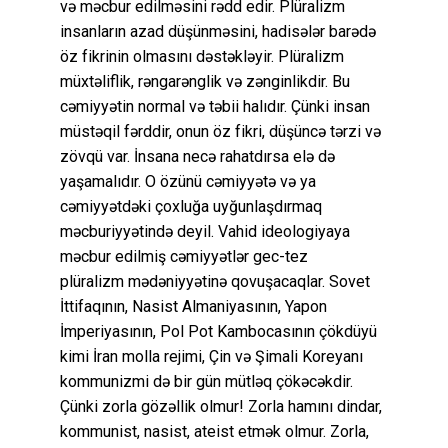
və məcbur edilməsini rədd edir. Plüralizm
insanların azad düşünməsini, hadisələr barədə
öz fikrinin olmasını dəstəkləyir. Plüralizm
müxtəliflik, rəngarənglik və zənginlikdir. Bu
cəmiyyətin normal və təbii halıdır. Çünki insan
müstəqil fərddir, onun öz fikri, düşüncə tərzi və
zövqü var. İnsana necə rahatdırsa elə də
yaşamalıdır. O özünü cəmiyyətə və ya
cəmiyyətdəki çoxluğa uyğunlaşdırmaq
məcburiyyətində deyil. Vahid ideologiyaya
məcbur edilmiş cəmiyyətlər gec-tez
plüralizm mədəniyyətinə qovuşacaqlar. Sovet
İttifaqının, Nasist Almaniyasının, Yapon
İmperiyasının, Pol Pot Kambocasının çökdüyü
kimi İran molla rejimi, Çin və Şimali Koreyanı
kommunizmi də bir gün mütləq çökəcəkdir.
Çünki zorla gözəllik olmur! Zorla hamını dindar,
kommunist, nasist, ateist etmək olmur. Zorla,