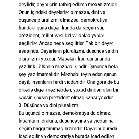
deyildir, dəyərlərin tətbiq edilmə mexanizmidir.
Onun içindəki dəyələrlər olmazsa, dini və
düşüncə plüralizmi olmazsa, demokratiya
İrandakı günə düşər. İranda da seçim var,
prezident, millət vəkilləri və bələdiyyələr
seçilirlər. Ancaq necə seçilirlər. Tək bir dəyər
əsasında. Dəyərlərin plüralizmi, düşüncə və din
plüralizmi yoxdur. Məsələn, İran qanununda
yazılır ki, ölkənin məzhəbi şiədir. Qanunda belə
şey yazılmamalıdır. Məzhəbi təyin edən qanun
deyil, insanların fərdi vicdanıdır. Ona görə də bu
ölkədə digər məzhəbdən, yaxud dindən olan bir
şəxsin şəxsin prezident olmaq şansı yoxdur.
3. Düşüncə və dini plüralizm.
Bu üçüncü olmazsa, demokratiya da olmaz.
İnsanların idrakına, düşüncəsinə və vicdanına
seçim haqqı tanımaq lazımdır. Dəyərlər burada
icad edilir və demokratiya burada icad edilən