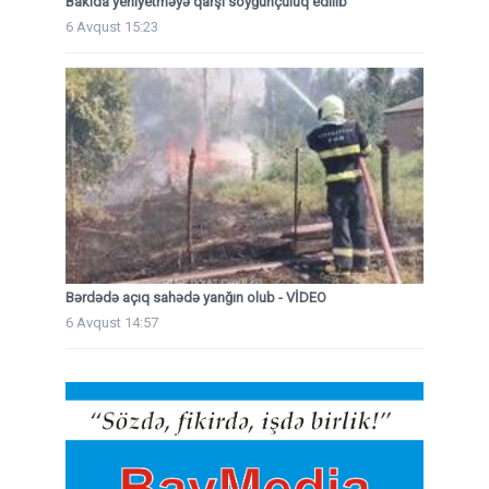
Bakıda yeniyetməyə qarşı soyğunçuluq edilib
6 Avqust 15:23
Bərdədə açıq sahədə yanğın olub - VİDEO
6 Avqust 14:57