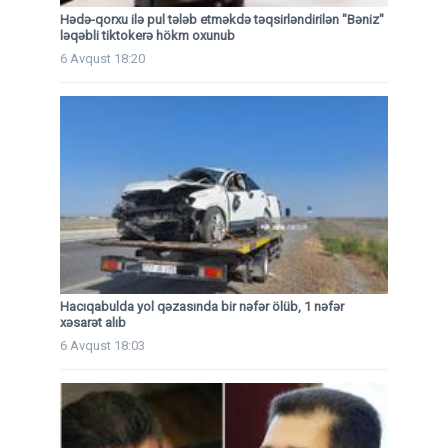
Hədə-qorxu ilə pul tələb etməkdə təqsirləndirilən "Bəniz"
ləqəbli tiktokerə hökm oxunub
6 Avqust 18:20
Hacıqabulda yol qəzasında bir nəfər ölüb, 1 nəfər
xəsarət alıb
6 Avqust 18:03