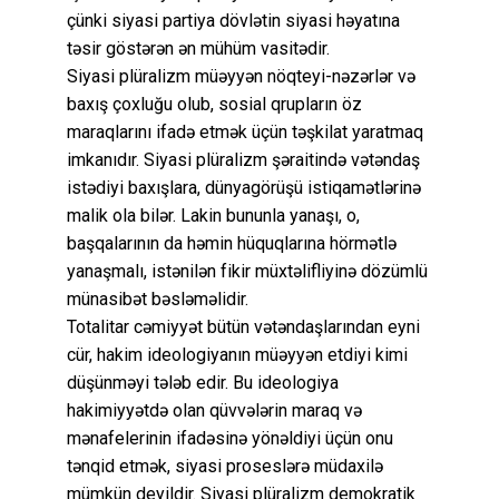
çünki siyasi partiya dövlətin siyasi həyatına
təsir göstərən ən mühüm vasitədir.
Siyasi plüralizm müəyyən nöqteyi-nəzərlər və
baxış çoxluğu olub, sosial qrupların öz
maraqlarını ifadə etmək üçün təşkilat yaratmaq
imkanıdır. Siyasi plüralizm şəraitində vətəndaş
istədiyi baxışlara, dünyagörüşü istiqamətlərinə
malik ola bilər. Lakin bununla yanaşı, o,
başqalarının da həmin hüquqlarına hörmətlə
yanaşmalı, istənilən fikir müxtəlifliyinə dözümlü
münasibət bəsləməlidir.
Totalitar cəmiyyət bütün vətəndaşlarından eyni
cür, hakim ideologiyanın müəyyən etdiyi kimi
düşünməyi tələb edir. Bu ideologiya
hakimiyyətdə olan qüvvələrin maraq və
mənafelerinin ifadəsinə yönəldiyi üçün onu
tənqid etmək, siyasi proseslərə müdaxilə
mümkün deyildir. Siyasi plüralizm demokratik