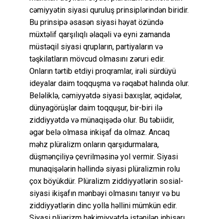
cəmiyyətin siyasi quruluş prinsiplərindən biridir.
Bu prinsipə əsasən siyasi həyat özündə
müxtəlif qarşılıqlı əlaqəli və eyni zamanda
müstəqil siyasi qrupların, partiyaların və
təşkilatların mövcud olmasını zəruri edir.
Onların tərtib etdiyi proqramlar, irəli sürdüyü
ideyalar daim toqquşma və rəqabət halında olur.
Beləliklə, cəmiyyətdə siyasi baxışlar, əqidələr,
dünyagörüşlər daim toqquşur, bir-biri ilə
ziddiyyətdə və münaqişədə olur. Bu təbiidir,
əgər belə olmasa inkişaf da olmaz. Ancaq
məhz plüralizm onların qarşıdurmalara,
düşmənçiliyə çevrilməsinə yol vermir. Siyasi
munaqişələrin həllində siyasi plüralizmin rolu
çox böyükdür. Plüralizm ziddiyyətlərin sosial-
siyasi ikişafın mənbəyi olmasını tanıyır və bu
ziddiyyətlərin dinc yolla həllini mümkün edir.
Siyasi plüarizm hakimiyyətdə istənilən inhisarı,