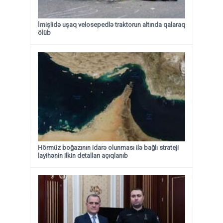
İmişlidə uşaq velosepedlə traktorun altında qalaraq
ölüb
Hörmüz boğazının idarə olunması ilə bağlı strateji
layihənin ilkin detalları açıqlanıb