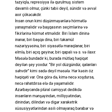
təzyiqlə, represiyya ilə qurulmuş sistem
davamlı olmur, çünki təbii deyil, sünidir və əvvəl
axır çökəcəkdir.
İnsan onun kimi düşünməyənlərə hörmətlə
yanaşmalıdır və başqasının seçimlərinə və
fikirlərinə hörmət etməlidir. Biri İslam dininə
inanar, biri başqa dinə, biri təkamül
nəzəriyyəsinə, biri siyasətlə maraqlanar, biri
elmlə, biri açıq geyinər, biri qapalı və s. və ilaxır.
Məsələ bundadır ki, burada mütləq həqiqət
deyilən şey yoxdur. "Bir yol düzgündür, qalanları
səhvdir" kimi sadə deyil məsələ. Hər kəsin öz
həqiqəti var. Ona görə də, kimə necə xoşdursa,
necə rahatdırsa elə də yaşamalıdır.
Azərbaycanda plüral cəmiyyət dedikdə
insanların mənşəyindən, milliyyətindən,
dinindən, dilindən və digər xaraketrik
xüsusiyyətlərindən asılı olmayaraq bərabər və