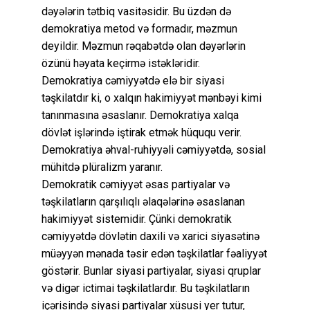
dəyələrin tətbiq vasitəsidir. Bu üzdən də
demokratiya metod və formadır, məzmun
deyildir. Məzmun rəqabətdə olan dəyərlərin
özünü həyata keçirmə istəkləridir.
Demokratiya cəmiyyətdə elə bir siyasi
təşkilatdır ki, o xalqın hakimiyyət mənbəyi kimi
tanınmasına əsaslanır. Demokratiya xalqa
dövlət işlərində iştirak etmək hüququ verir.
Demokratiya əhval-ruhiyyəli cəmiyyətdə, sosial
mühitdə plüralizm yaranır.
Demokratik cəmiyyət əsas partiyalar və
təşkilatların qarşılıqlı əlaqələrinə əsaslanan
hakimiyyət sistemidir. Çünki demokratik
cəmiyyətdə dövlətin daxili və xarici siyasətinə
müəyyən mənada təsir edən təşkilatlar fəaliyyət
göstərir. Bunlar siyasi partiyalar, siyasi qruplar
və digər ictimai təşkilatlardır. Bu təşkilatların
içərisində siyasi partiyalar xüsusi yer tutur,