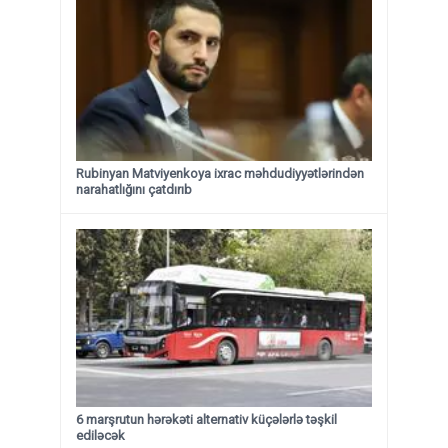
Rubinyan Matviyenkoya ixrac məhdudiyyətlərindən
narahatlığını çatdırıb
6 marşrutun hərəkəti alternativ küçələrlə təşkil
ediləcək