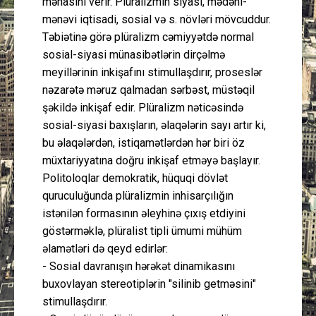
mənasını verir. Plüralizmin siyasi, mədəni-
mənəvi iqtisadi, sosial və s. növləri mövcuddur.
Təbiətinə görə plüralizm cəmiyyətdə normal
sosial-siyasi münasibətlərin dirçəlmə
meyillərinin inkişafını stimullaşdırır, proseslər
nəzarətə məruz qalmadan sərbəst, müstəqil
şəkildə inkişaf edir. Plüralizm nəticəsində
sosial-siyasi baxışların, əlaqələrin sayı artır ki,
bu əlaqələrdən, istiqamətlərdən hər biri öz
müxtariyyatına doğru inkişaf etməyə başlayır.
Politoloqlar demokratik, hüquqi dövlət
quruculuğunda plüralizmin inhisarçılığın
istənilən formasının əleyhinə çıxış etdiyini
göstərməklə, plüralist tipli ümumi mühüm
əlamətləri də qeyd edirlər:
- Sosial davranışın hərəkət dinamikasını
buxovlayan stereotiplərin "silinib getməsini"
stimullaşdırır.