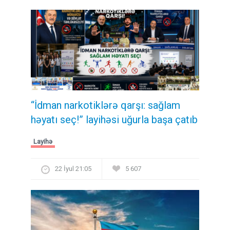
“İdman narkotiklərə qarşı: sağlam
həyatı seç!” layihəsi uğurla başa çatıb
Layihə
22 İyul 21:05
5 607