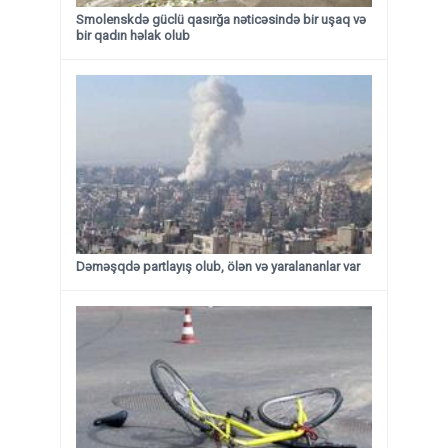
Smolenskdə güclü qasırğa nəticəsində bir uşaq və
bir qadın həlak olub
Dəməşqdə partlayış olub, ölən və yaralananlar var