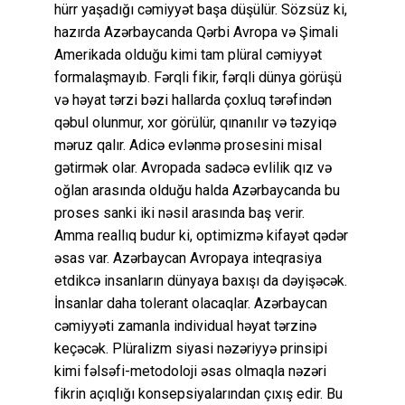
hürr yaşadığı cəmiyyət başa düşülür. Sözsüz ki,
hazırda Azərbaycanda Qərbi Avropa və Şimali
Amerikada olduğu kimi tam plüral cəmiyyət
formalaşmayıb. Fərqli fikir, fərqli dünya görüşü
və həyat tərzi bəzi hallarda çoxluq tərəfindən
qəbul olunmur, xor görülür, qınanılır və təzyiqə
məruz qalır. Adicə evlənmə prosesini misal
gətirmək olar. Avropada sadəcə evlilik qız və
oğlan arasında olduğu halda Azərbaycanda bu
proses sanki iki nəsil arasında baş verir.
Amma reallıq budur ki, optimizmə kifayət qədər
əsas var. Azərbaycan Avropaya inteqrasiya
etdikcə insanların dünyaya baxışı da dəyişəcək.
İnsanlar daha tolerant olacaqlar. Azərbaycan
cəmiyyəti zamanla individual həyat tərzinə
keçəcək. Plüralizm siyasi nəzəriyyə prinsipi
kimi fəlsəfi-metodoloji əsas olmaqla nəzəri
fikrin açıqlığı konsepsiyalarından çıxış edir. Bu