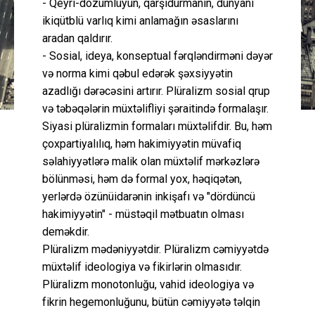
- Qeyri-dözümlüyün, qarşıdurmanın, dünyanı
ikiqütblü varlıq kimi anlamağın əsaslarını
aradan qaldırır.
- Sosial, ideya, konseptual fərqləndirməni dəyər
və norma kimi qəbul edərək şəxsiyyətin
azadlığı dərəcəsini artırır. Plüralizm sosial qrup
və təbəqələrin müxtəlifliyi şəraitində formalaşır.
Siyasi plüralizmin formaları müxtəlifdir. Bu, həm
çoxpartiyalılıq, həm hakimiyyətin müvafiq
səlahiyyətlərə malik olan müxtəlif mərkəzlərə
bölünməsi, həm də formal yox, həqiqətən,
yerlərdə özünüidarənin inkişafı və "dördüncü
hakimiyyətin" - müstəqil mətbuatın olması
deməkdir.
Plüralizm mədəniyyətdir. Plüralizm cəmiyyətdə
müxtəlif ideologiya və fikirlərin olmasıdır.
Plüralizm monotonluğu, vahid ideologiya və
fikrin hegemonluğunu, bütün cəmiyyətə təlqin