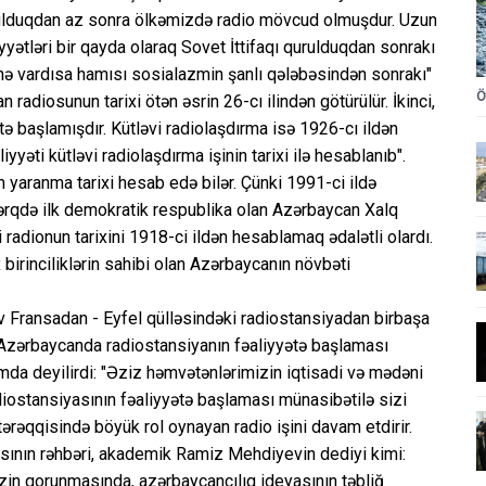
ulduqdan az sonra ölkəmizdə radio mövcud olmuşdur. Uzun
yyətləri bir qayda olaraq Sovet İttifaqı qurulduqdan sonrakı
i nə vardısa hamısı sosialazmin şanlı qələbəsindən sonrakı"
Ö
n radiosunun tarixi ötən əsrin 26-cı ilindən götürülür. İkinci,
ə başlamışdır. Kütləvi radiolaşdırma isə 1926-cı ildən
yəti kütləvi radiolaşdırma işinin tarixi ilə hesablanıb".
un yaranma tarixi hesab edə bilər. Çünki 1991-ci ildə
rqdə ilk demokratik respublika olan Azərbaycan Xalq
 radionun tarixini 1918-ci ildən hesablamaq ədalətli olardı.
 birinciliklərin sahibi olan Azərbaycanın növbəti
v Fransadan - Eyfel qülləsindəki radiostansiyadan birbaşa
Azərbaycanda radiostansiyanın fəaliyyətə başlaması
amda deyilirdi: "Əziz həmvətənlərimizin iqtisadi və mədəni
iostansiyasının fəaliyyətə başlaması münasibətilə sizi
tərəqqisində böyük rol oynayan radio işini davam etdirir.
ının rəhbəri, akademik Ramiz Mehdiyevin dediyi kimi:
zin qorunmasında, azərbaycançılıq ideyasının təbliğ