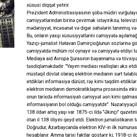
xüsusi diqqət yetirir.
Prezident Administrasiyasının şöbə müdiri vurğulayı
cəmiyyətlərindən birinə çevirmək istəyiriksə, televiziy
mədəniyyət, incəsənət və digər sahələrin tanınmış və 
Bu, onların yaxşı xüsusiyyətlərini cəmiyyətə aşılama
Yazıçı-jurnalist Hətavan Dəmirçioğlunun sözlərinə g
cəmiyyətdə mühüm rol oynayır və cəmiyyətə etdiyi təs
Mediaya aid Avropa Şurasının bəyannamə və tövsiyəl
təsdiqləməkdədir: "Yayım mediası reallıqları əks etdir
müstəqil dövlət olaraq elektron medianın sərt tələblər
etdikləri informasiya dürüst, rəy kimi təqdim etdiklə
elektron medianın demokratikləşmə prosesində inkişaf
onun tarixdə informasiyalı cəmiyyət əsri kimi qalmas
informasiyanın bol olduğu cəmiyyətdir". Nəzəriyyəçil
138 ildən artıq yaşı var. 1875-ci ildə "Əkinçi" qəzeti
ötən il 138 illiyini qeyd etdi. Elektron jurnalistikanın 
Doğrudur, Azərbaycanda elektron KİV-in ilk nümunəs
hesablanır. Amma tarixi faktlar göstərir ki, 1918-ci 