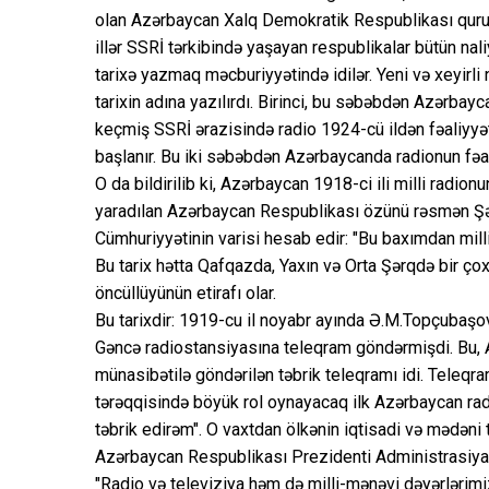
olan Azərbaycan Xalq Demokratik Respublikası qur
illər SSRİ tərkibində yaşayan respublikalar bütün nali
tarixə yazmaq məcburiyyətində idilər. Yeni və xeyirl
tarixin adına yazılırdı. Birinci, bu səbəbdən Azərbayca
keçmiş SSRİ ərazisində radio 1924-cü ildən fəaliyyət
başlanır. Bu iki səbəbdən Azərbaycanda radionun fəaliy
O da bildirilib ki, Azərbaycan 1918-ci ili milli radion
yaradılan Azərbaycan Respublikası özünü rəsmən Şə
Cümhuriyyətinin varisi hesab edir: "Bu baxımdan milli
Bu tarix hətta Qafqazda, Yaxın və Orta Şərqdə bir çox
öncüllüyünün etirafı olar.
Bu tarixdir: 1919-cu il noyabr ayında Ə.M.Topçubaşo
Gəncə radiostansiyasına teleqram göndərmişdi. Bu, 
münasibətilə göndərilən təbrik teleqramı idi. Teleqr
tərəqqisində böyük rol oynayacaq ilk Azərbaycan rad
təbrik edirəm". O vaxtdan ölkənin iqtisadi və mədəni 
Azərbaycan Respublikası Prezidenti Administrasiyas
"Radio və televiziya həm də milli-mənəvi dəyərlərimi