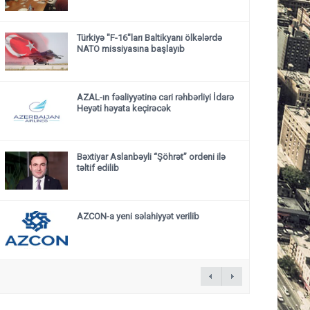
Türkiyə "F-16"ları Baltikyanı ölkələrdə
NATO missiyasına başlayıb
AZAL-ın fəaliyyətinə cari rəhbərliyi İdarə
Heyəti həyata keçirəcək
Bəxtiyar Aslanbəyli “Şöhrət” ordeni ilə
təltif edilib
AZCON-a yeni səlahiyyət verilib