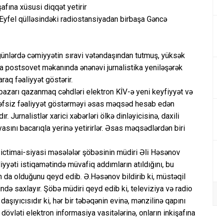
şafına xüsusi diqqət yetirir
yfel qülləsindəki radiostansiyadan birbaşa Gəncə
ünlərdə cəmiyyətin sıravi vətəndaşından tutmuş, yüksək
da postsovet məkanında ənənəvi jurnalistika yeniləşərək
raq fəaliyyət göstərir.
bazarı qazanmaq cəhdləri elektron KİV-ə yeni keyfiyyət və
tərəfsiz fəaliyyət göstərməyi əsas məqsəd hesab edən
Jurnalistlər xarici xəbərləri ölkə dinləyicisinə, daxili
asını bacarıqla yerinə yetirirlər. Əsas məqsədlərdən biri
ictimai-siyasi məsələlər şöbəsinin müdiri Əli Həsənov
yyəti istiqamətində müvafiq addımların atıldığını, bu
ın da olduğunu qeyd edib. Ə.Həsənov bildirib ki, müstəqil
ndə saxlayır. Şöbə müdiri qeyd edib ki, televiziya və radio
daşıyıcısıdır ki, hər bir təbəqənin evinə, mənzilinə qapını
övləti elektron informasiya vasitələrinə, onların inkişafına