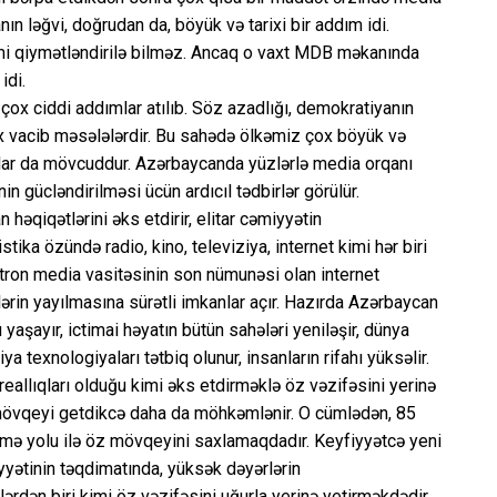
n ləğvi, doğrudan da, böyük və tarixi bir addım idi.
kimi qiymətləndirilə bilməz. Ancaq o vaxt MDB məkanında
idi.
 çox ciddi addımlar atılıb. Söz azadlığı, demokratiyanın
x vacib məsələlərdir. Bu sahədə ölkəmiz çox böyük və
tlar da mövcuddur. Azərbaycanda yüzlərlə media orqanı
in gücləndirilməsi ücün ardıcıl tədbirlər görülür.
əqiqətlərini əks etdirir, elitar cəmiyyətin
stika özündə radio, kino, televiziya, internet kimi hər biri
lektron media vasitəsinin son nümunəsi olan internet
ərin yayılmasına sürətli imkanlar açır. Hazırda Azərbaycan
yaşayır, ictimai həyatın bütün sahələri yeniləşir, dünya
texnologiyaları tətbiq olunur, insanların rifahı yüksəlir.
eallıqları olduğu kimi əks etdirməklə öz vəzifəsini yerinə
mövqeyi getdikcə daha da möhkəmlənir. O cümlədən, 85
şmə yolu ilə öz mövqeyini saxlamaqdadır. Keyfiyyətcə yeni
yətinin təqdimatında, yüksək dəyərlərin
rdən biri kimi öz vəzifəsini uğurla yerinə yetirməkdədir.