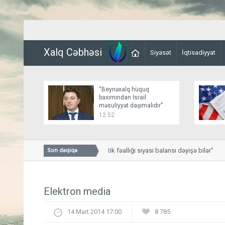
Xalq Cəbhəsi
Siyasət
İqtisadiyyat
“Beynəxalq hüquq
baxımından İsrail
məsuliyyət daşımalıdır”
12:52
“Türkiyənin diplomatik fəallığı siyasi balansı dəyişə bilər”
Son dəqiqə
Elektron media
14 Mart 2014 17:00
8 785