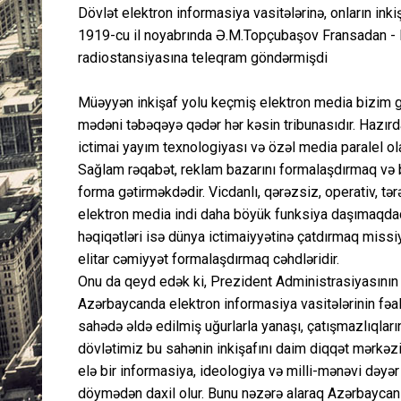
Dövlət elektron informasiya vasitələrinə, onların inki
1919-cu il noyabrında Ə.M.Topçubaşov Fransadan - E
radiostansiyasına teleqram göndərmişdi
Müəyyən inkişaf yolu keçmiş elektron media bizim g
mədəni təbəqəyə qədər hər kəsin tribunasıdır. Hazır
ictimai yayım texnologiyası və özəl media paralel ola
Sağlam rəqabət, reklam bazarını formalaşdırmaq və 
forma gətirməkdədir. Vicdanlı, qərəzsiz, operativ, 
elektron media indi daha böyük funksiya daşımaqdadır. 
həqiqətləri isə dünya ictimaiyyətinə çatdırmaq missiy
elitar cəmiyyət formalaşdırmaq cəhdləridir.
Onu da qeyd edək ki, Prezident Administrasiyasının 
Azərbaycanda elektron informasiya vasitələrinin fəali
sahədə əldə edilmiş uğurlarla yanaşı, çatışmazlıqlar
dövlətimiz bu sahənin inkişafını daim diqqət mərkəzi
elə bir informasiya, ideologiya və milli-mənəvi dəyər 
döymədən daxil olur. Bunu nəzərə alaraq Azərbaycan d