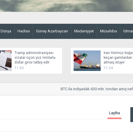
Dünya
Hadisə
Güney Azərbaycan
Mədəniyyət
Müsahibə
İdma
Tramp administrasiyası
İran Hörmüz boğa
vizalar üçün yüz minlərlə
keçən gəmilərdən
dollar girov tətbiq edir
almaq istəyir
11:53
11:24
BTC ilə indiyədək 630 mln. tondan artıq neft nə
Layihə