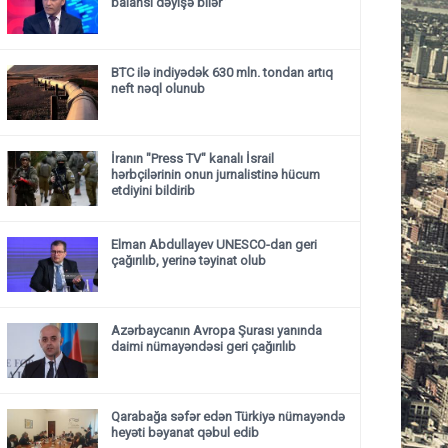
balansı dəyişə bilər”
BTC ilə indiyədək 630 mln. tondan artıq
neft nəql olunub
İranın "Press TV" kanalı İsrail
hərbçilərinin onun jurnalistinə hücum
etdiyini bildirib
Elman Abdullayev UNESCO-dan geri
çağırılıb, yerinə təyinat olub
Azərbaycanın Avropa Şurası yanında
daimi nümayəndəsi geri çağırılıb
Qarabağa səfər edən Türkiyə nümayəndə
heyəti bəyanat qəbul edib