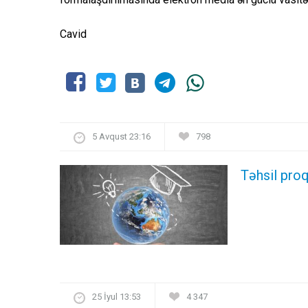
Cavid
5 Avqust 23:16
798
Təhsil proq
25 İyul 13:53
4 347