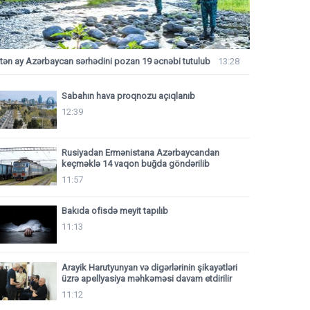
tən ay Azərbaycan sərhədini pozan 19 əcnəbi tutulub
13:28
Sabahın hava proqnozu açıqlanıb
12:39
Rusiyadan Ermənistana Azərbaycandan
keçməklə 14 vaqon buğda göndərilib
11:57
Bakıda ofisdə meyit tapılıb
11:13
Arayik Harutyunyan və digərlərinin şikayətləri
üzrə apellyasiya məhkəməsi davam etdirilir
11:12