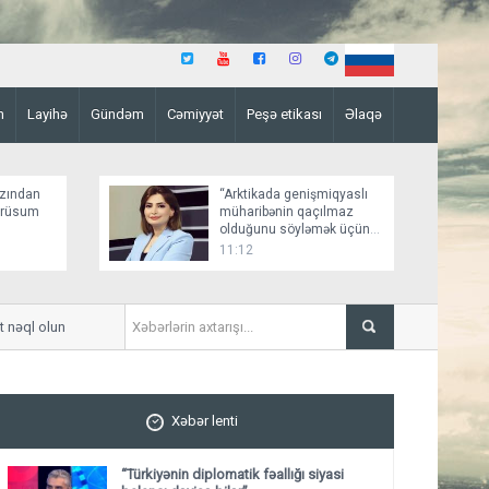
n
Layihə
Gündəm
Cəmiyyət
Peşə etikası
Əlaqə
zından
“Arktikada genişmiqyaslı
 rüsum
müharibənin qaçılmaz
olduğunu söyləmək üçün
əsaslı faktlar yoxdur”
11:12
ql olunub
İranın "Press TV" kanalı İsrail
Xəbər lenti
“Türkiyənin diplomatik fəallığı siyasi