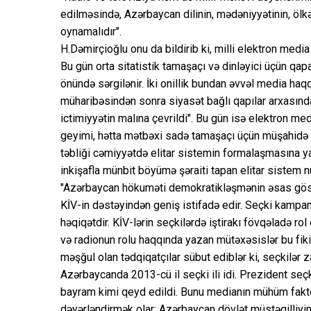
edilməsində, Azərbaycan dilinin, mədəniyyətinin, ölk
oynamalıdır".
H.Dəmirçioğlu onu da bildirib ki, milli elektron media
Bu gün orta sitatistik tamaşaçı və dinləyici üçün qa
önündə sərgilənir. İki onillik bundan əvvəl media haq
müharibəsindən sonra siyasət bağlı qapılar arxasınd
ictimiyyətin malına çevrildi". Bu gün isə elektron medi
geyimi, hətta mətbəxi sadə tamaşaçı üçün müşahidə e
təbliği cəmiyyətdə elitar sistemin formalaşmasına yard
inkişafla münbit böyümə şəraiti tapan elitar sistem
"Azərbaycan hökuməti demokratikləşmənin əsas göstə
KİV-in dəstəyindən geniş istifadə edir. Seçki kampan
həqiqətdir. KİV-lərin seçkilərdə iştirakı fövqəladə ro
və radionun rolu haqqında yazan mütəxəsislər bu fikir
məşğul olan tədqiqatçılar sübut ediblər ki, seçkilər z
Azərbaycanda 2013-cü il seçki ili idi. Prezident seçki
bayram kimi qeyd edildi. Bunu medianın mühüm faktor
dəyərləndirmək olar: Azərbaycan dövlət müstəqilliyi