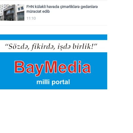
FHN küləkli havada çimərliklərə gedənlərə
müraciət edib
11:10