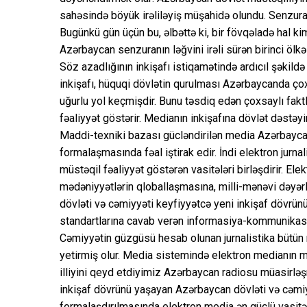
sahəsində böyük irəliləyiş müşahidə olundu. Senzuranı
Bugünkü gün üçün bu, əlbəttə ki, bir fövqəladə hal 
Azərbaycan senzuranın ləğvini irəli sürən birinci ölkə 
Söz azadlığının inkişafı istiqamətində ardıcıl şəkildə
inkişafı, hüquqi dövlətin qurulması Azərbaycanda ço
uğurlu yol keçmişdir. Bunu təsdiq edən çoxsaylı fak
fəaliyyət göstərir. Medianın inkişafına dövlət dəstəyin
Maddi-texniki bazası gücləndirilən media Azərbaycan h
formalaşmasında fəal iştirak edir. İndi elektron jurnali
müstəqil fəaliyyət göstərən vasitələri birləşdirir. E
mədəniyyətlərin qloballaşmasına, milli-mənəvi dəyərl
dövləti və cəmiyyəti keyfiyyətcə yeni inkişaf dövrünü 
standartlarına cavab verən informasiya-kommunikasiya 
Cəmiyyətin güzgüsü hesab olunan jurnalistika bütün r
yetirmiş olur. Media sistemində elektron medianın 
illiyini qeyd etdiyimiz Azərbaycan radiosu müasirlə
inkişaf dövrünü yaşayan Azərbaycan dövləti və cəmiy
formalaşdırılmasında elektron media ən güclü vasitələ