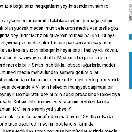
əmizlə bağlı tarixi həqiqətlərin yayılmasında mühüm rol
 öz işlərini bu ümummilli tələblərə uyğun qurmağa çalışır.
palı olan yüksək mədəni mühit elektron media vasitəsilə göz
qında deyilirdi: "Məhz bu qüvvənin müdaxiləsi ilə II Dünya
an çıxmaq zorunda qaldı, bir sıra pərdəarxası məqamlar
a vasitəsilə yuxarı təbəqənin həyat tərzi, fəaliyyəti, zövqü,
diləcək səviyyəyə gətirilib. Mədəni təbəqənin təqdimi,
ımçı ola bilir. Siyasi sabitliklə, iqtisadi uğurlarla, maddi
 nümunəvi media məhsulundan səmərə götürə bilər:
ricilərindən olan azad, demokratik, sivil seçki prosesində
iyası dövründə KİV-lərin həlledici mahiyyət daşıması bir
l oynayır. Demokratik dövlətlərin seçki prosesində televiziya
dədir. Kütləvi informasiya vasitələrinin problemləri ilə
amanı KİV-lərin əhəmiyyəti yüksəlir".
ləri ilə eyni ilə təsadüf edən mətbuatın 138 illiyi ölkədə
 olaraq qəbul edilməsinin göstəricisi kimi də
ni bərpa etdikdən sonra çox qısa bir müddət ərzində media