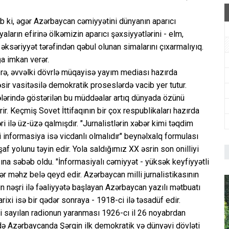
b ki, əgər Azərbaycan cəmiyyətini dünyanın aparıcı
aların efirinə ölkəmizin aparıcı şəxsiyyətlərini - elm,
əksəriyyət tərəfindən qəbul olunan simalarını çıxarmalıyıq.
ğa imkan verər.
örə, əvvəlki dövrlə müqayisə yayım mediası hazırda
ir vasitəsilə demokratik proseslərdə vacib yer tutur.
ərində göstərilən bu müddəalar artıq dünyada özünü
ir. Keçmiş Sovet İttifaqının bir çox respublikaları hazırda
i ilə üz-üzə qalmışdır. "Jurnalistlərin xəbər kimi təqdim
ri informasiya isə vicdanlı olmalıdır" beynəlxalq formulası
 yolunu təyin edir. Yola saldığımız XX əsrin son onilliyi
ına səbəb oldu. "İnformasiyalı cəmiyyət - yüksək keyfiyyətli
ər məhz belə qeyd edir. Azərbaycan milli jurnalistikasının
nin nəşri ilə fəaliyyətə başlayan Azərbaycan yazılı mətbuatı
tarixi isə bir qədər sonraya - 1918-ci ilə təsadüf edir.
i sayılan radionun yaranması 1926-cı il 26 noyabrdan
ildə Azərbaycanda Şərqin ilk demokratik və dünyəvi dövləti