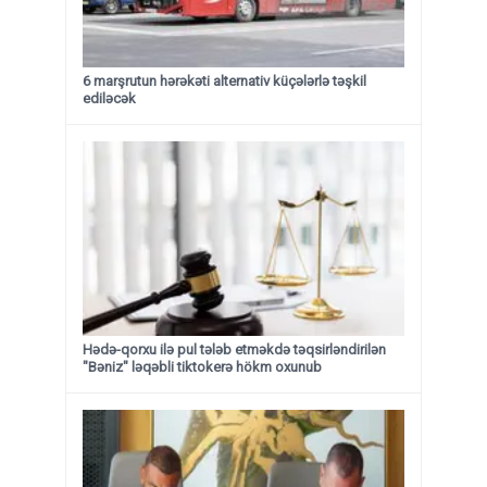
6 marşrutun hərəkəti alternativ küçələrlə təşkil
ediləcək
Hədə-qorxu ilə pul tələb etməkdə təqsirləndirilən
"Bəniz" ləqəbli tiktokerə hökm oxunub