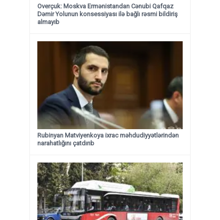
Overçuk: Moskva Ermənistandan Cənubi Qafqaz
Dəmir Yolunun konsessiyası ilə bağlı rəsmi bildiriş
almayıb
Rubinyan Matviyenkoya ixrac məhdudiyyətlərindən
narahatlığını çatdırıb