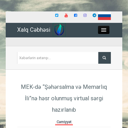
Xalq Cəbhəsi
Close
Siyasət
MEK-də “Şəhərsalma və Memarlıq
İqtisadiyyat
İli”nə həsr olunmuş virtual sərgi
Dünya
hazırlanıb
Hadisə
Cəmiyyət