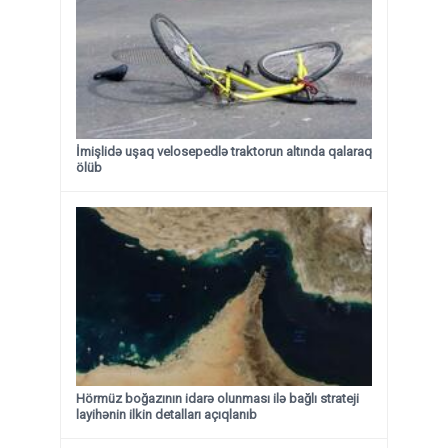
İmişlidə uşaq velosepedlə traktorun altında qalaraq
ölüb
Hörmüz boğazının idarə olunması ilə bağlı strateji
layihənin ilkin detalları açıqlanıb