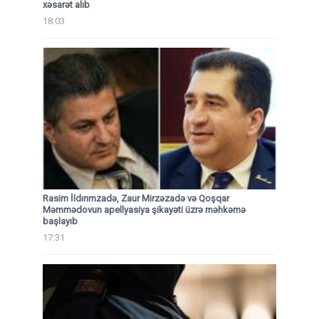
xəsarət alıb
18:03
Rasim İldırımzadə, Zaur Mirzəzadə və Qoşqar
Məmmədovun apellyasiya şikayəti üzrə məhkəmə
başlayıb
17:31