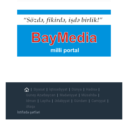
Siyasət
İqtisadiyyat
Dünya
Hadisə
Güney Azərbaycan
Mədəniyyət
Müsahibə
İdman
Layihə
Ədəbiyyat
Gündəm
Cəmiyyət
Əlaqə
İstifadə şərtləri