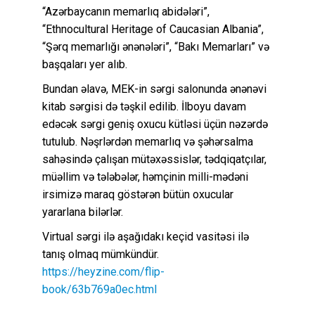
“Azərbaycanın memarlıq abidələri”,
“Ethnocultural Heritage of Caucasian Albania”,
“Şərq memarlığı ənənələri”, “Bakı Memarları” və
başqaları yer alıb.
Bundan əlavə, MEK-in sərgi salonunda ənənəvi
kitab sərgisi də təşkil edilib. İlboyu davam
edəcək sərgi geniş oxucu kütləsi üçün nəzərdə
tutulub. Nəşrlərdən memarlıq və şəhərsalma
sahəsində çalışan mütəxəssislər, tədqiqatçılar,
müəllim və tələbələr, həmçinin milli-mədəni
irsimizə maraq göstərən bütün oxucular
yararlana bilərlər.
Virtual sərgi ilə aşağıdakı keçid vasitəsi ilə
tanış olmaq mümkündür.
https://heyzine.com/flip-
book/63b769a0ec.html