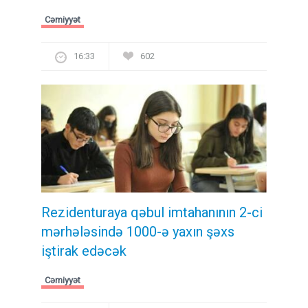
Cəmiyyət
16:33
602
Rezidenturaya qəbul imtahanının 2-ci
mərhələsində 1000-ə yaxın şəxs
iştirak edəcək
Cəmiyyət