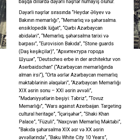
başqa dillərdə dəyərli nəşrlər nümayiş olunur.
Dəyərli nəşrlər sırasında “Heydər Əliyev və
Bakının memarlığı”, “Memarlıq və şəhərsalma.
ensiklopedik lüğət”, “Qərbi Azərbaycan
abidələri”, “Memarlıq, şəhərsalma tarixi və
bərpası”, “Eurovision Bakıda”, “Stone guards
(Daş keşikçilər)”, “Архитектура города
Шуши”, “Deutsches erbe in der architektur von
Aserbaidschan” (“Azərbaycan memarlığında
alman irsi”), “Orta əsrlər Azərbaycan memarlıq
məktəblərinin əlaqələri”, “Azərbaycan Memarlığı
XIX əsrin sonu – XXI əsrin əvvəli”,
“Mədəniyyətlərin beşiyi: Təbriz”, “Tovuz
Memarlığı”, “Wars against Azerbaijan. Targeting
cultural heritage”, “İçərişəhər”, “Shaki Khan
Palace”, “Füzuli”, “Naxçıvan Memarlıq Məktəbi”,
“Bakıda şəhərsalma XIX əsr və XX əsrin
əvvəllərində”, “Baku White City 10 Years”,