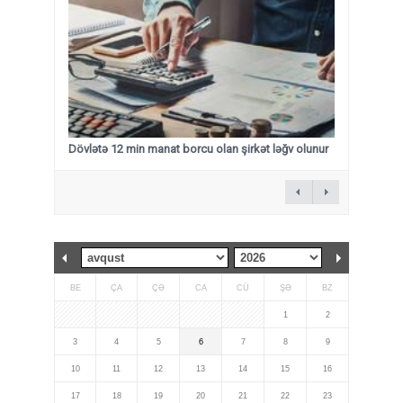
Dövlətə 12 min manat borcu olan şirkət ləğv olunur
BE
ÇA
ÇƏ
CA
CÜ
ŞƏ
BZ
1
2
3
4
5
6
7
8
9
10
11
12
13
14
15
16
17
18
19
20
21
22
23