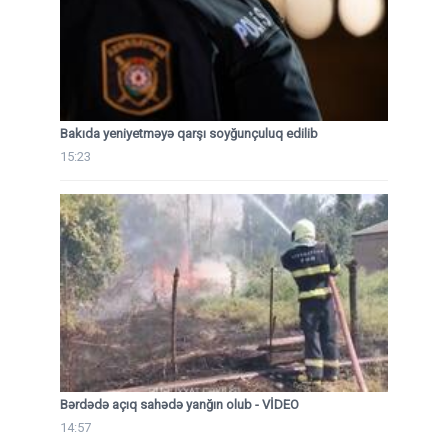
Bakıda yeniyetməyə qarşı soyğunçuluq edilib
15:23
Bərdədə açıq sahədə yanğın olub - VİDEO
14:57