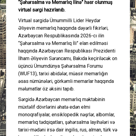
“Şəhərsalma və Memarlıq İlinə” həsr olunmuş
virtual sərgi hazırlanıb.
Virtual sərgidə Ümummilli Lider Heydər
Əliyevin memarlıq haqqında dəyərli fikirləri,
Azərbaycan Respublikasında 2026-cı ilin
“Şəhərsalma və Memarlıq İli” elan edilməsi
haqqında Azərbaycan Respublikası Prezidenti
İlham Əliyevin Sərəncamı, Bakıda keçiriləcək on
üçüncü Ümumdünya Şəhərsalma Forumu
(WUF13), tarixi abidələr, müasir memarlığın
əsas nümünələri, görkəmli memarlar haqqında
məlumatlar öz əksini tapıb.
Sərgidə Azərbaycan memarlıq məktəbinin
müxtəlif dövrlərini əhatə edən elmi
monoqrafiyalar, ensiklopedik nəşrlər, albomlar,
memarlıq tədqiqatları, şəhərsalma layihələri və
tarixi-mədəni irsə dair ingilis, rus, alman, türk və