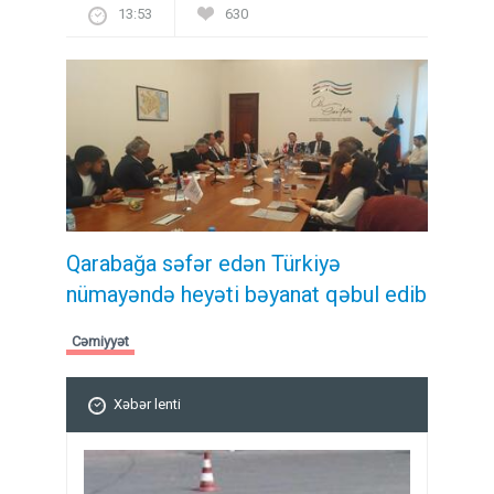
13:53
630
Qarabağa səfər edən Türkiyə
nümayəndə heyəti bəyanat qəbul edib
Cəmiyyət
Xəbər lenti