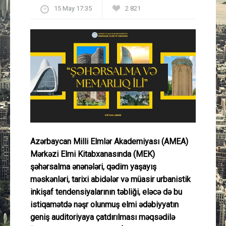
15 May 17:35
2 821
Güney Azərbaycan
Mədəniyyət
Müsahibə
İdman
Layihə
Gündəm
Azərbaycan Milli Elmlər Akademiyası (AMEA)
Mərkəzi Elmi Kitabxanasında (MEK)
şəhərsalma ənənələri, qədim yaşayış
Cəmiyyət
məskənləri, tarixi abidələr və müasir urbanistik
inkişaf tendensiyalarının təbliği, eləcə də bu
Peşə etikası
istiqamətdə nəşr olunmuş elmi ədəbiyyatın
geniş auditoriyaya çatdırılması məqsədilə
Əlaqə