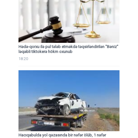
Hədə-qorxu ilə pul tələb etməkdə təqsirləndirilən "Bəniz"
ləqəbli tiktokerə hökm oxunub
18:20
Hacıqabulda yol qəzasında bir nəfər ölüb, 1 nəfər