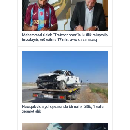
Məhəmməd Salah “Trabzonspor”la iki illik müqavilə
imzalayıb, mövsümə 17 mln. avro qazanacaq
Hacıqabulda yol qəzasında bir nəfər ölüb, 1 nəfər
xəsarət alıb