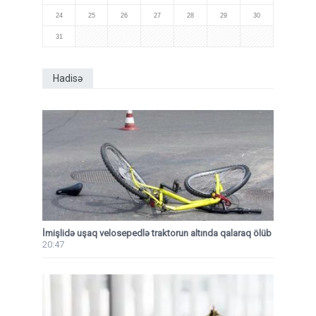
24
25
26
27
28
29
30
31
Hadisə
İmişlidə uşaq velosepedlə traktorun altında qalaraq ölüb
20:47